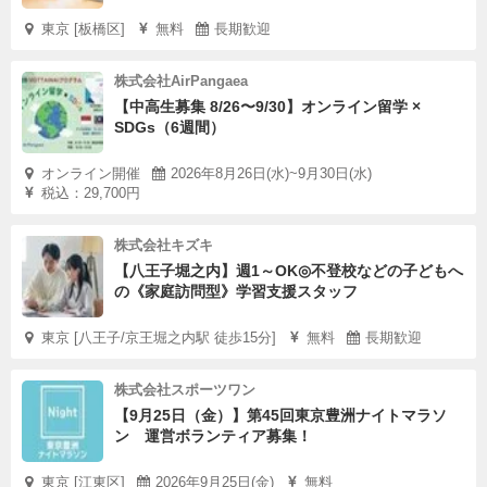
東京 [板橋区]
無料
長期歓迎
株式会社AirPangaea
【中高生募集 8/26〜9/30】オンライン留学 ×
SDGs（6週間）
オンライン開催
2026年8月26日(水)~9月30日(水)
税込：29,700円
株式会社キズキ
【八王子堀之内】週1～OK◎不登校などの子どもへ
の《家庭訪問型》学習支援スタッフ
東京 [八王子/京王堀之内駅 徒歩15分]
無料
長期歓迎
株式会社スポーツワン
【9月25日（金）】第45回東京豊洲ナイトマラソ
ン 運営ボランティア募集！
東京 [江東区]
2026年9月25日(金)
無料