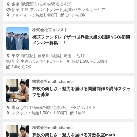
東京 [武蔵野市/吉祥寺駅 徒歩4分]
新卒,中途,アルバイト,パート,副業/パラレルキャリア
アルバイト：時給1,400円
1年からOK
株式会社フォレスト
街頭ファンドレイザー/世界最大級の国際NGO/初期
メンバー募集！！
東京 [新宿区], 神奈川 [横浜], 埼玉 ...他1件
新卒,中途,アルバイト,パート
時給1,500〜3,500円
1年からOK
株式会社math channel
算数の楽しさ・魅力を届ける問題制作＆講師スタッ
フを募集
東京 [渋谷区/南新宿駅 徒歩3分]
アルバイト
スタッフ：時給1,500〜1,800円
1年間
株式会社math channel
算数の楽しさ・魅力を届ける算数教室math