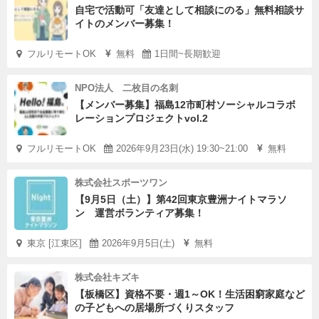
自宅で活動可「友達として相談にのる」無料相談サ
イトのメンバー募集！
フルリモートOK
無料
1日間~長期歓迎
NPO法人 二枚目の名刺
【メンバー募集】福島12市町村ソーシャルコラボ
レーションプロジェクトvol.2
フルリモートOK
2026年9月23日(水) 19:30~21:00
無料
株式会社スポーツワン
【9月5日（土）】第42回東京豊洲ナイトマラソ
ン 運営ボランティア募集！
東京 [江東区]
2026年9月5日(土)
無料
株式会社キズキ
【板橋区】資格不要・週1～OK！生活困窮家庭など
の子どもへの居場所づくりスタッフ