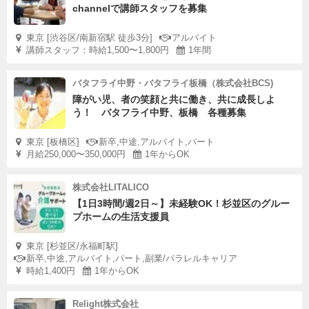
channelで講師スタッフを募集
東京 [渋谷区/南新宿駅 徒歩3分]
アルバイト
講師スタッフ：時給1,500〜1,800円
1年間
バタフライ中野・バタフライ板橋（株式会社BCS)
障がい児、者の笑顔と共に働き、共に成長しよ
う！ バタフライ中野、板橋 各種募集
東京 [板橋区]
新卒,中途,アルバイト,パート
月給250,000〜350,000円
1年からOK
株式会社LITALICO
【1日3時間/週2日～】未経験OK！杉並区のグルー
プホームの生活支援員
東京 [杉並区/永福町駅]
新卒,中途,アルバイト,パート,副業/パラレルキャリア
時給1,400円
1年からOK
Relight株式会社