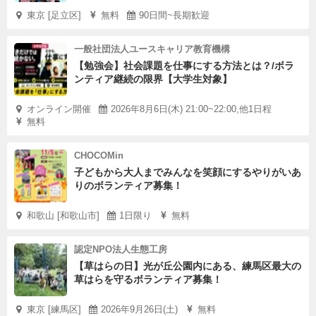
東京 [足立区]
無料
90日間~長期歓迎
一般社団法人ユースキャリア教育機構
【勉強会】社会課題を仕事にする方法とは？/ボラ
ンティア継続の限界【大学生対象】
オンライン開催
2026年8月6日(木) 21:00~22:00,他1日程
無料
CHOCOMin
子どもから大人までみんなを笑顔にするやりがいあ
りのボランティア募集！
和歌山 [和歌山市]
1日限り
無料
認定NPO法人生態工房
【草はらの日】光が丘公園内にある、練馬区最大の
草はらを守るボランティア募集！
東京 [練馬区]
2026年9月26日(土)
無料