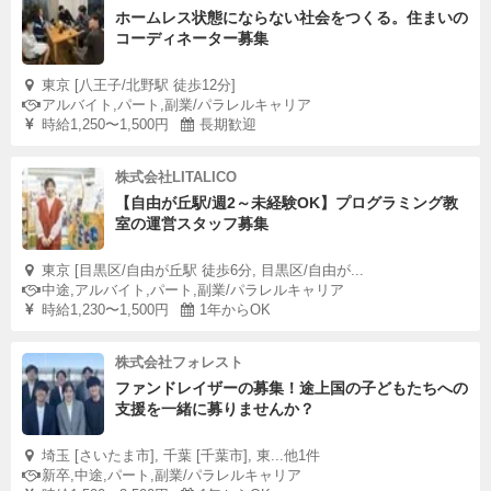
ホームレス状態にならない社会をつくる。住まいの
コーディネーター募集
東京 [八王子/北野駅 徒歩12分]
アルバイト,パート,副業/パラレルキャリア
時給1,250〜1,500円
長期歓迎
株式会社LITALICO
【自由が丘駅/週2～未経験OK】プログラミング教
室の運営スタッフ募集
東京 [目黒区/自由が丘駅 徒歩6分, 目黒区/自由が...
中途,アルバイト,パート,副業/パラレルキャリア
時給1,230〜1,500円
1年からOK
株式会社フォレスト
ファンドレイザーの募集！途上国の子どもたちへの
支援を一緒に募りませんか？
埼玉 [さいたま市], 千葉 [千葉市], 東...他1件
新卒,中途,パート,副業/パラレルキャリア