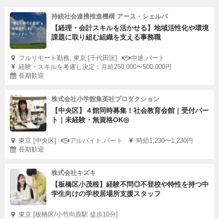
持続社会連携推進機構 アース・シェルパ
【経理・会計スキルを活かせる】地域活性化や環境
課題に取り組む組織を支える事務職
フルリモート勤務, 東京 [千代田区]
中途,パート
経験・スキルを考慮し決定：月給250,000〜500,000円
長期歓迎
株式会社小学館集英社プロダクション
【中央区】４館同時募集！社会教育会館｜受付パー
ト｜未経験・無資格OK◎
東京 [中央区]
アルバイト,パート
時給1,230〜1,230円
長期歓迎
株式会社キズキ
【板橋区小茂根】経験不問◎不登校や特性を持つ中
学生向けの学校居場所支援スタッフ
東京 [板橋区/小竹向原駅 徒歩10分]