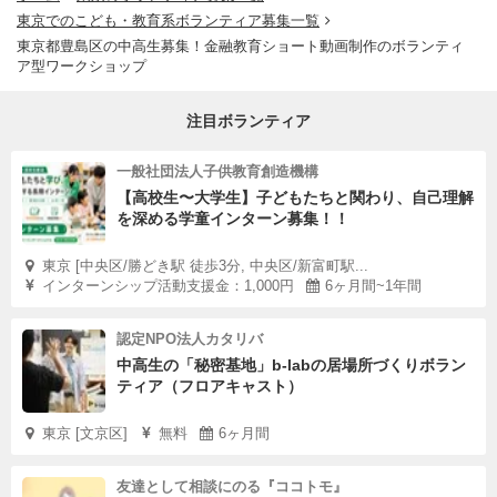
東京でのこども・教育系ボランティア募集一覧
東京都豊島区の中高生募集！金融教育ショート動画制作のボランティ
ア型ワークショップ
注目ボランティア
一般社団法人子供教育創造機構
【高校生〜大学生】子どもたちと関わり、自己理解
を深める学童インターン募集！！
東京 [中央区/勝どき駅 徒歩3分, 中央区/新富町駅...
インターンシップ活動支援金：1,000円
6ヶ月間~1年間
認定NPO法人カタリバ
中高生の「秘密基地」b-labの居場所づくりボラン
ティア（フロアキャスト）
東京 [文京区]
無料
6ヶ月間
友達として相談にのる『ココトモ』