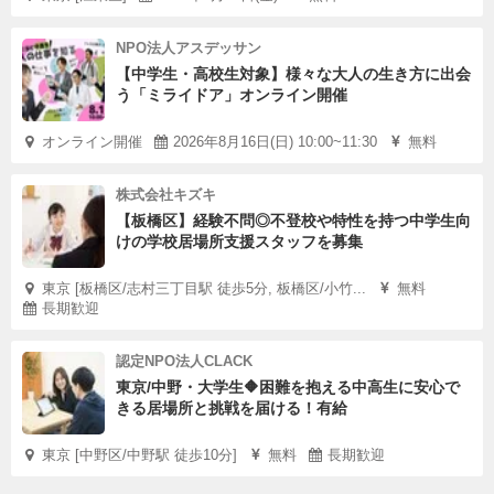
NPO法人アスデッサン
【中学生・高校生対象】様々な大人の生き方に出会
う「ミライドア」オンライン開催
オンライン開催
2026年8月16日(日) 10:00~11:30
無料
株式会社キズキ
【板橋区】経験不問◎不登校や特性を持つ中学生向
けの学校居場所支援スタッフを募集
東京 [板橋区/志村三丁目駅 徒歩5分, 板橋区/小竹...
無料
長期歓迎
認定NPO法人CLACK
東京/中野・大学生🔶困難を抱える中高生に安心で
きる居場所と挑戦を届ける！有給
東京 [中野区/中野駅 徒歩10分]
無料
長期歓迎