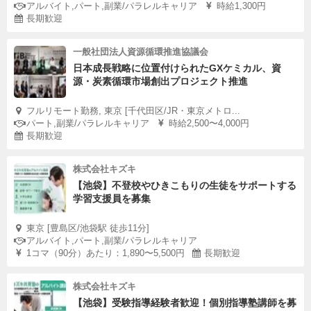
アルバイト,パート,副業/パラレルキャリア
時給1,300円
長期歓迎
一般社団法人資源循環推進協議会
日本成長戦略に位置付けられたGXケミカル、資
源・炭素循環市場創出プロジェクト推進
フルリモート勤務, 東京 [千代田区/JR・東京メトロ...
パート,副業/パラレルキャリア
時給2,500〜4,000円
長期歓迎
株式会社キズキ
【池袋】不登校やひきこもりの生徒をサポートする
学習支援員を募集
東京 [豊島区/池袋駅 徒歩11分]
アルバイト,パート,副業/パラレルキャリア
1コマ（90分）あたり：1,890〜5,500円
長期歓迎
株式会社キズキ
【池袋】受験指導経験者歓迎！個別指導塾講師を募