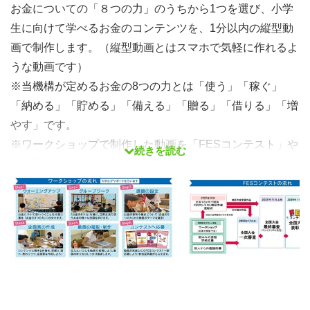
お金についての「８つの力」のうちから1つを選び、小学
生に向けて学べるお金のコンテンツを、1分以内の縦型動
画で制作します。（縦型動画とはスマホで気軽に作れるよ
うな動画です）
※当機構が定めるお金の8つの力とは「使う」「稼ぐ」
「納める」「貯める」「備える」「贈る」「借りる」「増
やす」です。
※ワークショップで制作した動画を「FESコンテスト」や
続きを読む
「地区大会」に応募すると、優秀な作品は表彰され、副賞
もあります。昨年度の受賞作品は、小学生向け教材として
消費者庁のポータルサイトに登録されています。
※作った動画をコンテストに応募した方には「証明書」を
発行しています。ワークショップ参加だけでは発行はでき
ません。