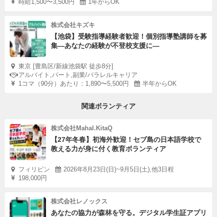
時給1,500〜3,500円
1年からOK
株式会社キズキ
【池袋】受験指導経験者歓迎！個別指導塾講師を募
集—あなたの経験が不登校支援に―
東京 [豊島区/新線池袋駅 徒歩8分]
アルバイト,パート,副業/パラレルキャリア
1コマ（90分）あたり：1,890〜5,500円
半年からOK
関連ボランティア
株式会社Mahal.KitaQ
【27年冬春】初海外歓迎！セブ島の日本語学校で
教える力が身に付く教育ボランティア
フィリピン
2026年8月23日(日)~9月5日(土),他3日程
198,000円
株式会社レノックス
あなたの協力が森林を守る。デジタル学生証アプリ