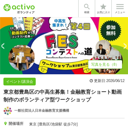


star
基本情報
募集詳細
体験談・雰囲気
法人情報
検索
お気に入り
メニュー
写真を見る（8）
更新日:
2026/06/12
イベント/講演会
東京都豊島区の中高生募集！金融教育ショート動画
制作のボランティア型ワークショップ
一般社団法人日本金融教育支援機構
開催場所
東京 [豊島区/池袋駅 徒歩7分]