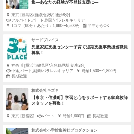
集—あなたの経験が不登校支援に―
東京 [豊島区/新線池袋駅 徒歩8分]
アルバイト,パート,副業/パラレルキャリア
1コマ（90分）あたり：1,890〜5,500円
半年からOK
サードプレイス
児童家庭支援センター子育て短期支援事業担当職員
募集！
神奈川 [横浜市鶴見区/京急鶴見駅 徒歩2分]
中途,パート,副業/パラレルキャリア
時給1,500〜1,800円
長期歓迎
株式会社キズキ
【東京・信濃町】学習と心をサポートする家庭教師
スタッフを募集！
東京 [新宿区]
パート
時給1,600円
長期歓迎
株式会社小学館集英社プロダクション