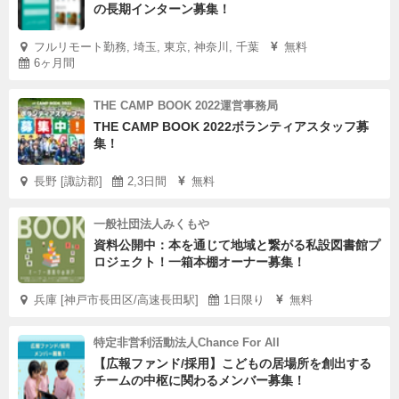
の長期インターン募集！
フルリモート勤務, 埼玉, 東京, 神奈川, 千葉
無料
6ヶ月間
THE CAMP BOOK 2022運営事務局
THE CAMP BOOK 2022ボランティアスタッフ募
集！
長野 [諏訪郡]
2,3日間
無料
一般社団法人みくもや
資料公開中：本を通じて地域と繋がる私設図書館プ
ロジェクト！一箱本棚オーナー募集！
兵庫 [神戸市長田区/高速長田駅]
1日限り
無料
特定非営利活動法人Chance For All
【広報ファンド/採用】こどもの居場所を創出する
チームの中枢に関わるメンバー募集！