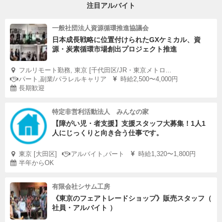
注目アルバイト
一般社団法人資源循環推進協議会
日本成長戦略に位置付けられたGXケミカル、資
源・炭素循環市場創出プロジェクト推進
フルリモート勤務, 東京 [千代田区/JR・東京メトロ...
パート,副業/パラレルキャリア
時給2,500〜4,000円
長期歓迎
特定非営利活動法人 みんなの家
【障がい児・者支援】支援スタッフ大募集！1人1
人にじっくりと向き合う仕事です。
東京 [大田区]
アルバイト,パート
時給1,320〜1,800円
半年からOK
有限会社シサム工房
《東京のフェアトレードショップ》販売スタッフ（
社員・アルバイト ）