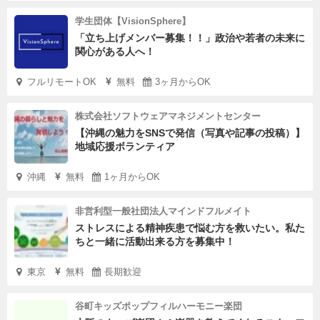
学生団体【VisionSphere】
「立ち上げメンバー募集！！」政治や若者の未来に
関心がある人へ！
フルリモートOK
無料
3ヶ月からOK
株式会社ソフトウェアマネジメントセンター
【沖縄の魅力をSNSで発信（写真や記事の投稿）】
地域応援ボランティア
沖縄
無料
1ヶ月からOK
非営利型一般社団法人マインドフルメイト
ストレスによる精神疾患で悩む方を救いたい。私た
ちと一緒に活動出来る方を募集中！
東京
無料
長期歓迎
谷町キッズポップフィルハーモニー楽団