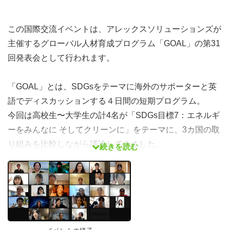
この国際交流イベントは、アレックスソリューションズが
主催するグローバル人材育成プログラム「GOAL」の第31
回発表会として行われます。
「GOAL」とは、SDGsをテーマに海外のサポーターと英
語でディスカッションする４日間の短期プログラム。
今回は高校生〜大学生の計4名が「SDGs目標7：エネルギ
ーをみんなに そしてクリーンに」をテーマに、3カ国の取
り組みを比較しながら議論してきました。
続きを読む
当日のイベントでは、
✔ 研修生による英語での成果発表
✔ 参加者全員での英語ディスカッション
を予定しています。国際交流を楽しみながら、国境、世代