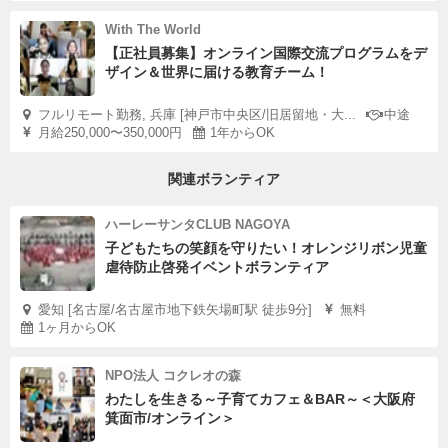
With The World
【正社員募集】オンライン国際交流プログラムをデ
ザイン＆世界に届ける教育チーム！
フルリモート勤務, 兵庫 [神戸市中央区/旧居留地・大...
中途
月給250,000〜350,000円
1年からOK
関連ボランティア
ハーレーサンタCLUB NAGOYA
子どもたちの笑顔を守りたい！オレンジリボン児童
虐待防止啓発イベントボランティア
愛知 [名古屋/名古屋市地下鉄矢場町駅 徒歩9分]
無料
1ヶ月からOK
NPO法人 コクレオの森
わたしを生きる～子育てカフェ＆BAR～＜大阪府
箕面市/オンライン＞