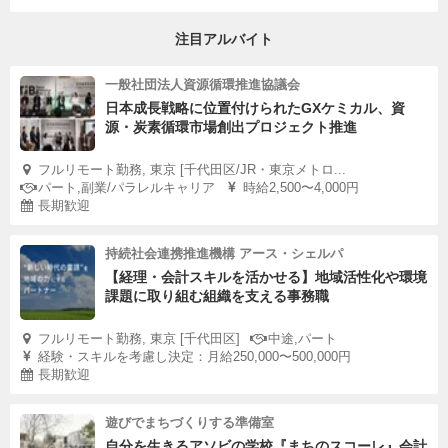
注目アルバイト
一般社団法人資源循環推進協議会
日本成長戦略に位置付けられたGXケミカル、資
源・炭素循環市場創出プロジェクト推進
フルリモート勤務, 東京 [千代田区/JR・東京メトロ...
パート,副業/パラレルキャリア
時給2,500〜4,000円
長期歓迎
持続社会連携推進機構 アース・シェルパ
【経理・会計スキルを活かせる】地域活性化や環境
課題に取り組む組織を支える事務職
フルリモート勤務, 東京 [千代田区]
中途,パート
経験・スキルを考慮し決定：月給250,000〜500,000円
長期歓迎
遊びでまちづくりする準備室
自分を生きるアソビの学校『まちのスコーレ』会計