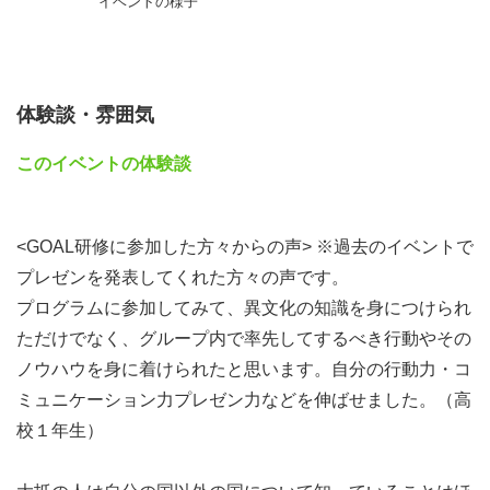
を超えて皆さんに身近なエネルギーについて一緒に考えて
イベントの様子
みませんか？
ー イベントスケジュール ー
体験談・雰囲気
19:30 オープニング＆自己紹介
このイベントの体験談
19:50 研修生によるプレゼン発表
20:10 グループディスカッション１
20:30 グループディスカッション２
<GOAL研修に参加した方々からの声> ※過去のイベントで
21:00 クロージング
プレゼンを発表してくれた方々の声です。
プログラムに参加してみて、異⽂化の知識を⾝につけられ
【日時】2026年6月6日（土）日本時間 19:30～21:00
ただけでなく、グループ内で率先してするべき⾏動やその
ノウハウを⾝に着けられたと思います。⾃分の⾏動⼒・コ
【言語】英語
ミュニケーション⼒プレゼン⼒などを伸ばせました。（高
校１年生）
【参加費】無料