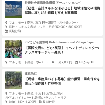
持続社会連携推進機構 アース・シェルパ
【経理・会計スキルを活かせる】地域活性化や環境
課題に取り組む組織を支える事務職
フルリモート勤務, 東京 [千代田区]
中途,パート
経験・スキルを考慮し決定：月給250,000〜500,000円
長期歓迎
KIVこども国際村 Kids International Village Japan
【国際交流×こども×英語】 イベントディレクター/
クラスマネージャー募集！
フルリモート勤務
パート
日給7,000円
1年からOK
蓮葉果紅
【現場・事務局バイト募集】能力優遇！里山保全を
兼ねた畑作業と竹林整備
フルリモート勤務, 千葉 [千葉市/土気駅]
アルバイト,パート,副業/パラレルキャリア
時給1,140〜1,300円
長期歓迎