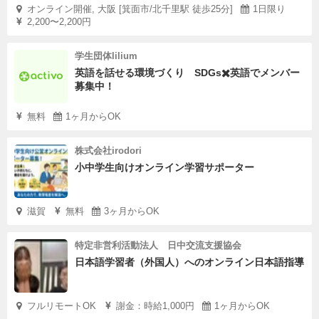
オンライン開催, 大阪 [箕面市/北千里駅 徒歩25分]
1日限り
2,200〜2,200円
学生団体lilium
英語を話せる環境づくり SDGs✖️英語でメンバー
募集中！
無料
1ヶ月からOK
株式会社irodori
小中学生向けオンライン学習サポーター
滋賀
無料
3ヶ月からOK
特定非営利活動法人 日中交流支援協会
日本語学習者（外国人）へのオンライン日本語指導
フルリモートOK
謝金：時給1,000円
1ヶ月からOK