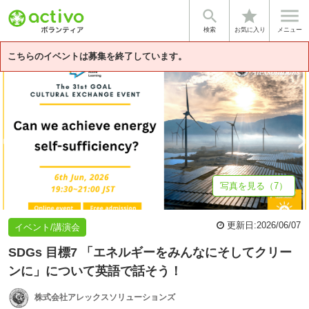


star
基本情報
募集詳細
体験談・雰囲気
企業情報
検索
お気に入り
メニュー
こちらのイベントは募集を終了しています。
写真を見る（7）
更新日:
2026/06/07
イベント/講演会
SDGs 目標7 「エネルギーをみんなにそしてクリー
ンに」について英語で話そう！
株式会社アレックスソリューションズ