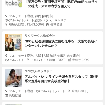
【業務委託・商用実績不問】既存WordPressサイ
トの構成・スマホ表示を整えて
フルリモート勤務, 静岡 [静岡市]
アルバイト,パート,副業/パラレルキャリア
報酬の目安：時給3,000円
長期歓迎
リタワークス株式会社
NPOと社会課題解決に挑む仕事を｜大阪で長期イ
ンターンしませんか？
フルリモート勤務, 大阪 [大阪市/肥後橋駅 徒歩15分]
アルバイト
アルバイト：時給1,280円
半年からOK
NPO法人キッズドア
アルバイト/オンライン学習会運営スタッフ【医療
系の進路を目指す高校生対象】
フルリモート勤務
アルバイト,パート
時給1,300円
長期歓迎