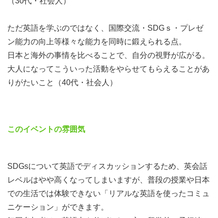
・留学の予行練習をしたい etc…
（30代・社会人）
皆さまのご参加をお待ちしております！
ただ英語を学ぶのではなく、国際交流・SDGｓ・プレゼ
ン能力の向上等様々な能力を同時に鍛えられる点。
日本と海外の事情を比べることで、自分の視野が広がる。
＊「GOAL」とは、日本人研修生がSDGsに関連するテー
大人になってこういった活動をやらせてもらえることがあ
マを毎回ひとつ選び、主催会社の拠点がある、シンガポー
りがたいこと（40代・社会人）
ル・スリランカの現地サポーターと一緒に英語でディスカ
ッションしていく短期オンラインプログラムです。世界視
野で社会問題を捉え、異文化も理解していきます。このプ
このイベントの雰囲気
ログラムを通して、世界で通用する能力を身に付けません
か？
SDGsについて英語でディスカッションするため、英会話
レベルはやや高くなってしまいますが、普段の授業や日本
での生活では体験できない「リアルな英語を使ったコミュ
ニケーション」ができます。