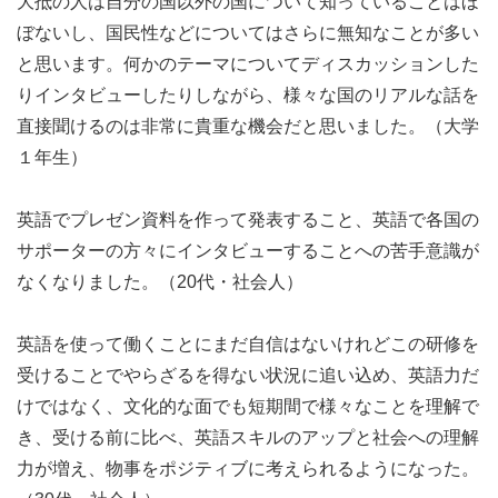
大抵の人は自分の国以外の国について知っていることはほ
【対象】興味のある方ならどなたでもご参加いただけま
ぼないし、国民性などについてはさらに無知なことが多い
す。社会人・学生さん大歓迎！
と思います。何かのテーマについてディスカッションした
※実践的に英語で会話をしますので、日常会話のレベル以
りインタビューしたりしながら、様々な国のリアルな話を
上があると望ましいです。しかし実践あるのみなのでチャ
直接聞けるのは非常に貴重な機会だと思いました。（大学
レンジ精神旺盛な方の参加をお待ちしています。
１年生）
英語でプレゼン資料を作って発表すること、英語で各国の
＼＼イベントはこんな方におすすめ！／／
サポーターの方々にインタビューすることへの苦手意識が
なくなりました。（20代・社会人）
・オンラインで国際交流したい
・SDGsを国内だけでなくグローバルに議論してみたい
英語を使って働くことにまだ自信はないけれどこの研修を
・実践的な英語力を鍛えたい
受けることでやらざるを得ない状況に追い込め、英語力だ
・世代、国境を超えてひとつの社会問題について議論した
けではなく、文化的な面でも短期間で様々なことを理解で
い
き、受ける前に比べ、英語スキルのアップと社会への理解
・海外に興味がある
力が増え、物事をポジティブに考えられるようになった。