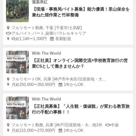
蓮葉果紅
【現場・事務局バイト募集】能力優遇！里山保全を
兼ねた畑作業と竹林整備
フルリモート勤務, 千葉 [千葉市/土気駅]
アルバイト,パート,副業/パラレルキャリア
時給1,140〜1,300円
長期歓迎
With The World
【正社員】オンライン国際交流×学校教育旅行の営
業CSとして働きませんか？
フルリモートOK, 兵庫 [神戸市中央区/旧居留地・大...
月給250,000〜350,000円
1年からOK
With The World
【正社員募集】「人生観・価値観」が変わる教育旅
行の手配の事務！！
フルリモート勤務, 兵庫 [神戸/旧居留地・大...他1件
中途
月給215,000〜270,000円
1年からOK