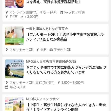
スを考え、実行する超実践型活動！
オンライン開催/フルリモートOK
6ヶ月間~1年間
月4回 各：3,000円
一般財団法人あしなが育英会
【フルリモートOK！】遺児小中学生学習支援ボラ
ンティア / あしなが育英会
フルリモートOK
無料
半年からOK
NPO法人日本教育再興連盟(ROJE)
ギフテッド傾向で学校に馴染みづらい子の居場所づ
くりをしてくれる方を募集しています
フルリモートOK, 東京 [渋谷区]
3,000〜6,000円
1年からOK
NPO法人アスデッサン
【中学生・高校生対象】様々な大人の生き方に出会
う「ミライドア」オンライン開催