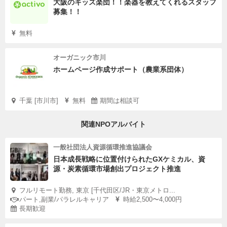
大阪のキッズ楽団！！楽器を教えてくれるスタッフ
募集！！
無料
オーガニック市川
ホームページ作成サポート（農業系団体）
千葉 [市川市]
無料
期間は相談可
関連NPOアルバイト
一般社団法人資源循環推進協議会
日本成長戦略に位置付けられたGXケミカル、資
源・炭素循環市場創出プロジェクト推進
フルリモート勤務, 東京 [千代田区/JR・東京メトロ...
パート,副業/パラレルキャリア
時給2,500〜4,000円
長期歓迎