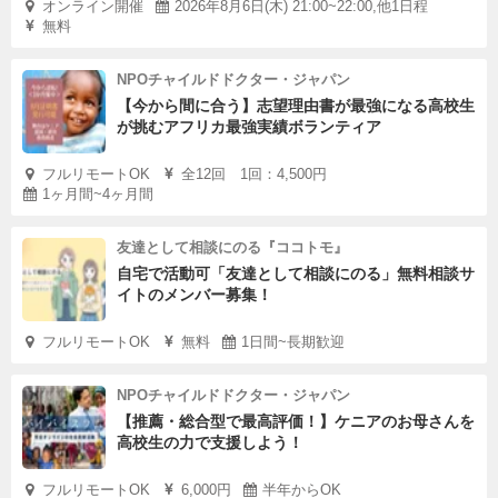
オンライン開催
2026年8月6日(木) 21:00~22:00,他1日程
無料
NPOチャイルドドクター・ジャパン
【今から間に合う】志望理由書が最強になる高校生
が挑むアフリカ最強実績ボランティア
フルリモートOK
全12回 1回：4,500円
1ヶ月間~4ヶ月間
友達として相談にのる『ココトモ』
自宅で活動可「友達として相談にのる」無料相談サ
イトのメンバー募集！
フルリモートOK
無料
1日間~長期歓迎
NPOチャイルドドクター・ジャパン
【推薦・総合型で最高評価！】ケニアのお母さんを
高校生の力で支援しよう！
フルリモートOK
6,000円
半年からOK