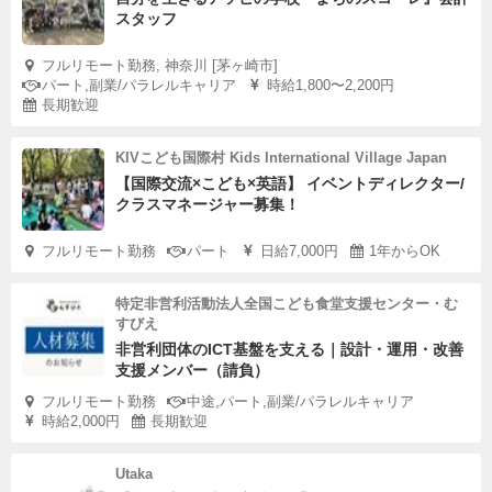
スタッフ
フルリモート勤務, 神奈川 [茅ヶ崎市]
パート,副業/パラレルキャリア
時給1,800〜2,200円
長期歓迎
KIVこども国際村 Kids International Village Japan
【国際交流×こども×英語】 イベントディレクター/
クラスマネージャー募集！
フルリモート勤務
パート
日給7,000円
1年からOK
特定非営利活動法人全国こども食堂支援センター・む
すびえ
非営利団体のICT基盤を支える｜設計・運用・改善
支援メンバー（請負）
フルリモート勤務
中途,パート,副業/パラレルキャリア
時給2,000円
長期歓迎
Utaka