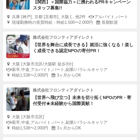
【関西】＜国際協力＞に携われるPRキャンペーン
スタッフ募集!!
兵庫 [神戸], 京都 [京都市], 大阪 [...他2件
アルバイト,パート
現場勤務時の実質時給：時給1,500〜2,000円
長期歓迎
株式会社フロンティアダイレクト
【世界を舞台に成長できる】就活に強くなる！楽し
く成長できる認定NPOの寄付PR！
大阪 [大阪市北区/⼤阪駅 徒歩3分]
新卒,中途,アルバイト,パート,副業/パラレルキャリア
時給1,538〜2,000円
3ヶ月からOK
株式会社フロンティアダイレクト
【世界へ飛び立つ】未来を切り拓くNPOのPR・寄
付受付★未経験から国際貢献！
大阪 [大阪市北区]
新卒,中途,アルバイト,パート,副業/パラレルキャリア
時給1,538〜2,000円
3ヶ月からOK