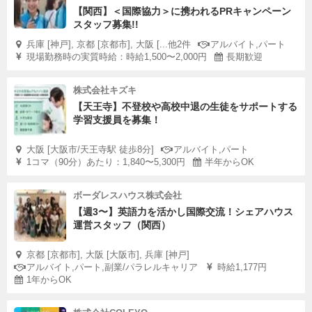
【関西】＜国際協力＞に携われるPRキャンペーン
スタッフ募集!!
兵庫 [神戸], 京都 [京都市], 大阪 [...他2件
アルバイト,パート
現場勤務時の実質時給：時給1,500〜2,000円
長期歓迎
株式会社キズキ
【天王寺】不登校や高校中退の生徒をサポートする
学習支援員を募集！
大阪 [大阪市/天王寺駅 徒歩8分]
アルバイト,パート
1コマ（90分）あたり：1,840〜5,300円
半年からOK
ボーダレスハウス株式会社
【週3〜】英語力を活かし国際交流！シェアハウス
運営スタッフ（関西）
京都 [京都市], 大阪 [大阪市], 兵庫 [神戸]
アルバイト,パート,副業/パラレルキャリア
時給1,177円
1年からOK