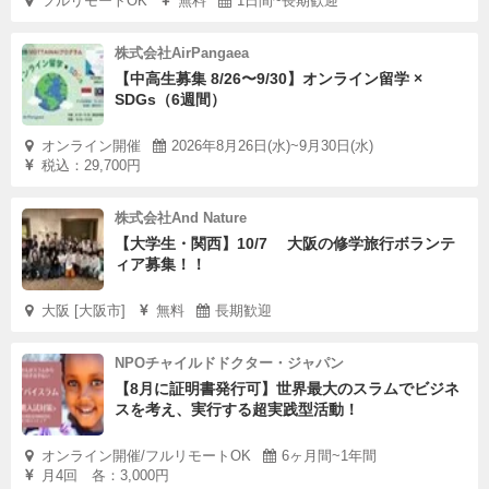
フルリモートOK
無料
1日間~長期歓迎
株式会社AirPangaea
【中高生募集 8/26〜9/30】オンライン留学 ×
SDGs（6週間）
オンライン開催
2026年8月26日(水)~9月30日(水)
税込：29,700円
株式会社And Nature
【大学生・関西】10/7 大阪の修学旅行ボランテ
ィア募集！！
大阪 [大阪市]
無料
長期歓迎
NPOチャイルドドクター・ジャパン
【8月に証明書発行可】世界最大のスラムでビジネ
スを考え、実行する超実践型活動！
オンライン開催/フルリモートOK
6ヶ月間~1年間
月4回 各：3,000円