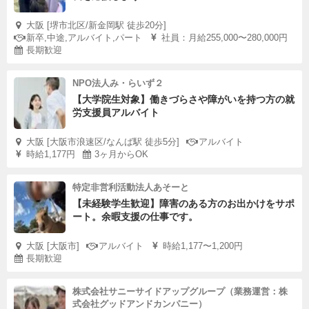
大阪 [堺市北区/新金岡駅 徒歩20分]
新卒,中途,アルバイト,パート
社員：月給255,000〜280,000円
長期歓迎
NPO法人み・らいず２
【大学院生対象】働きづらさや障がいを持つ方の就
労支援員アルバイト
大阪 [大阪市浪速区/なんば駅 徒歩5分]
アルバイト
時給1,177円
3ヶ月からOK
特定非営利活動法人あそーと
【未経験学生歓迎】障害のある方のお出かけをサポ
ート。余暇支援の仕事です。
大阪 [大阪市]
アルバイト
時給1,177〜1,200円
長期歓迎
株式会社サニーサイドアップグループ（業務運営：株
式会社グッドアンドカンパニー）