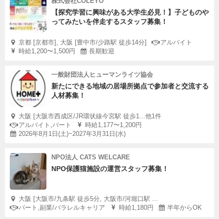
株式会社COLEYO
【探究学習に興味がある大学生必見！】子どものや
ってみたいを伴走するスタッフ募集！
京都 [京都市], 大阪 [豊中市/少路駅 徒歩14分]
アルバイト
時給1,200〜1,500円
長期歓迎
一般財団法人ヒューマンライツ協会
新たにできる地域の居場所拠点で参加者と交流する
人材募集！
大阪 [大阪市西成区/JR環状線今宮駅 徒歩1...他1件
アルバイト,パート
時給1,177〜1,200円
2026年8月1日(土)~2027年3月31日(水)
NPO法人 CATS WELCARE
NPO保護猫施設の運営スタッフ募集！
大阪 [大阪市/九条駅 徒歩5分, 大阪市/河堀口駅 ...
パート,副業/パラレルキャリア
時給1,180円
半年からOK