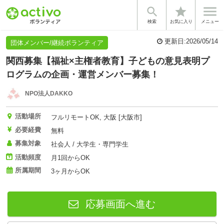


star
基本情報
法人情報
検索
お気に入り
メニュー
更新日:
2026/05/14
団体メンバー/継続ボランティア
関西募集【福祉×主権者教育】子どもの意見表明プ
ログラムの企画・運営メンバー募集！
NPO法人DAKKO
活動場所
フルリモートOK, 大阪 [大阪市]
必要経費
無料
募集対象
社会人 / 大学生・専門学生
活動頻度
月1回からOK
所属期間
3ヶ月からOK
応募画面へ進む