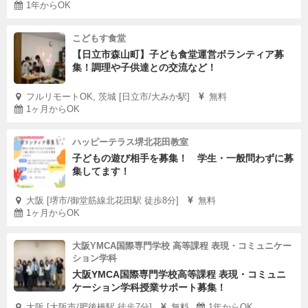
1年からOK
こどもす食堂
【日立市森山町】子ども食堂運営ボランティア募
集！調理や子供達との交流など！
フルリモートOK, 茨城 [日立市/大みか駅]
無料
1ヶ月からOK
ハッピーテラス堺北花田教室
子どもの遊び相手を募集！ 学生・一般問わずに募
集してます！
大阪 [堺市/御堂筋線北花田駅 徒歩8分]
無料
1ヶ月からOK
大阪YMCA国際専門学校 高等課程 表現・コミュニケー
ション学科
大阪YMCA国際専門学校高等課程 表現・コミュニ
ケーション学科授業サポート募集！
大阪 [大阪市/肥後橋駅 徒歩7分]
無料
1年からOK