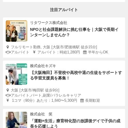
注目アルバイト
リタワークス株式会社
NPOと社会課題解決に挑む仕事を｜大阪で長期イ
ンターンしませんか？
フルリモート勤務, 大阪 [大阪市/肥後橋駅 徒歩15分]
アルバイト
アルバイト：時給1,280円
半年からOK
株式会社キズキ
【大阪梅田】不登校や高校中退の生徒をサポートす
る学習支援員を募集！
大阪 [大阪市/梅田駅 徒歩9分]
アルバイト,パート,副業/パラレルキャリア
1コマ（90分）あたり：1,840〜5,300円
長期歓迎
株式会社 笑
「運動×生活」療育特化型の放課後デイで子供の成
長を応援しよう