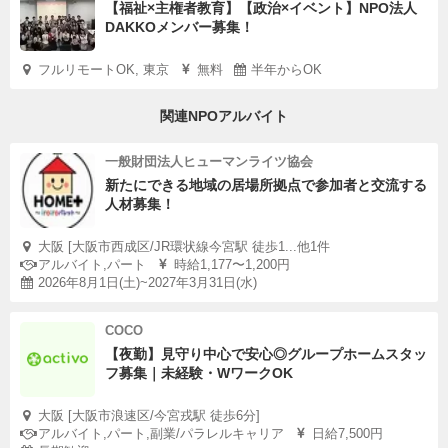
【福祉×主権者教育】【政治×イベント】NPO法人
DAKKOメンバー募集！
フルリモートOK, 東京
無料
半年からOK
関連NPOアルバイト
一般財団法人ヒューマンライツ協会
新たにできる地域の居場所拠点で参加者と交流する
人材募集！
大阪 [大阪市西成区/JR環状線今宮駅 徒歩1...他1件
アルバイト,パート
時給1,177〜1,200円
2026年8月1日(土)~2027年3月31日(水)
COCO
【夜勤】見守り中心で安心◎グループホームスタッ
フ募集｜未経験・WワークOK
大阪 [大阪市浪速区/今宮戎駅 徒歩6分]
アルバイト,パート,副業/パラレルキャリア
日給7,500円