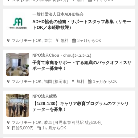
一般社団法人日本ADHD協会
ADHD協会の秘書・サポートスタッフ募集（リモー
トOK／未経験歓迎）
フルリモートOK, 東京
無料
3ヶ月からOK
NPO法人Chou・chou(シュシュ)
子育て家庭をサポートする組織のバックオフィスサ
ポーター募集中！
フルリモートOK, 福岡 [福岡市]
無料
1ヶ月からOK
NPO法人縁塾
【1/26-1/30】キャリア教育プログラムのファシリ
テーターを募集！
フルリモートOK, 岐阜 [可児市/新可児駅 徒歩10分]
日給5,000円
1ヶ月からOK