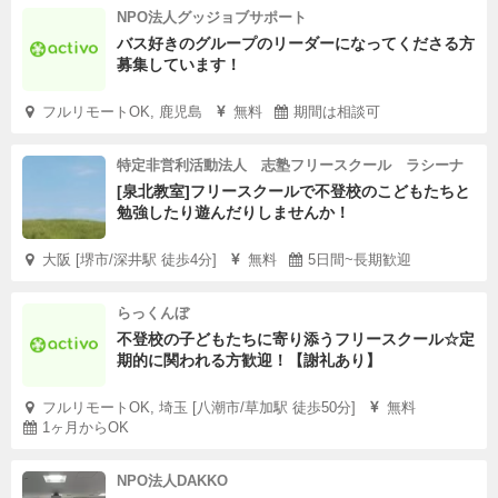
NPO法人グッジョブサポート
バス好きのグループのリーダーになってくださる方
募集しています！
フルリモートOK, 鹿児島
無料
期間は相談可
特定非営利活動法人 志塾フリースクール ラシーナ
[泉北教室]フリースクールで不登校のこどもたちと
勉強したり遊んだりしませんか！
大阪 [堺市/深井駅 徒歩4分]
無料
5日間~長期歓迎
らっくんぼ
不登校の子どもたちに寄り添うフリースクール☆定
期的に関われる方歓迎！【謝礼あり】
フルリモートOK, 埼玉 [八潮市/草加駅 徒歩50分]
無料
1ヶ月からOK
NPO法人DAKKO