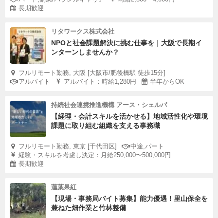
長期歓迎
リタワークス株式会社
NPOと社会課題解決に挑む仕事を｜大阪で長期イ
ンターンしませんか？
フルリモート勤務, 大阪 [大阪市/肥後橋駅 徒歩15分]
アルバイト
アルバイト：時給1,280円
半年からOK
持続社会連携推進機構 アース・シェルパ
【経理・会計スキルを活かせる】地域活性化や環境
課題に取り組む組織を支える事務職
フルリモート勤務, 東京 [千代田区]
中途,パート
経験・スキルを考慮し決定：月給250,000〜500,000円
長期歓迎
蓮葉果紅
【現場・事務局バイト募集】能力優遇！里山保全を
兼ねた畑作業と竹林整備