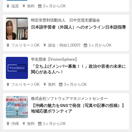
滋賀
無料
3ヶ月からOK
特定非営利活動法人 日中交流支援協会
日本語学習者（外国人）へのオンライン日本語指導
フルリモートOK
謝金：時給1,000円
1ヶ月からOK
学生団体【VisionSphere】
「立ち上げメンバー募集！！」政治や若者の未来に
関心がある人へ！
フルリモートOK
無料
3ヶ月からOK
株式会社ソフトウェアマネジメントセンター
【沖縄の魅力をSNSで発信（写真や記事の投稿）】
地域応援ボランティア
沖縄
無料
1ヶ月からOK