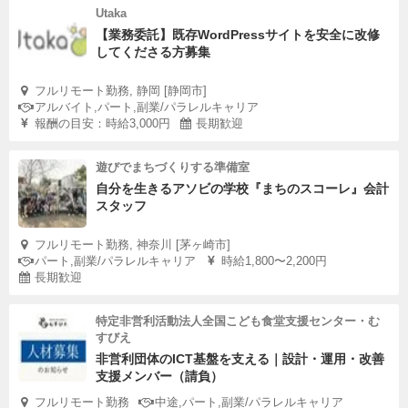
Utaka
【業務委託】既存WordPressサイトを安全に改修
してくださる方募集
フルリモート勤務, 静岡 [静岡市]
アルバイト,パート,副業/パラレルキャリア
報酬の目安：時給3,000円
長期歓迎
遊びでまちづくりする準備室
自分を生きるアソビの学校『まちのスコーレ』会計
スタッフ
フルリモート勤務, 神奈川 [茅ヶ崎市]
パート,副業/パラレルキャリア
時給1,800〜2,200円
長期歓迎
特定非営利活動法人全国こども食堂支援センター・む
すびえ
非営利団体のICT基盤を支える｜設計・運用・改善
支援メンバー（請負）
フルリモート勤務
中途,パート,副業/パラレルキャリア