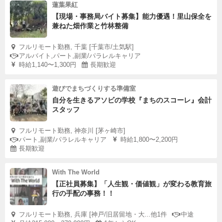
蓮葉果紅
【現場・事務局バイト募集】能力優遇！里山保全を
兼ねた畑作業と竹林整備
フルリモート勤務, 千葉 [千葉市/土気駅]
アルバイト,パート,副業/パラレルキャリア
時給1,140〜1,300円
長期歓迎
遊びでまちづくりする準備室
自分を生きるアソビの学校『まちのスコーレ』会計
スタッフ
フルリモート勤務, 神奈川 [茅ヶ崎市]
パート,副業/パラレルキャリア
時給1,800〜2,200円
長期歓迎
With The World
【正社員募集】「人生観・価値観」が変わる教育旅
行の手配の事務！！
フルリモート勤務, 兵庫 [神戸/旧居留地・大...他1件
中途