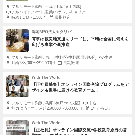
フルリモート勤務, 千葉 [千葉市/土気駅]
アルバイト,パート,副業/パラレルキャリア
時給1,140〜1,300円
長期歓迎
認定NPO法人カタリバ
有事は被災地支援をリードし、平時は全国に備えを
広げる事業企画推進
フルリモート勤務, 東京 [中野区/中野駅 徒歩6分]
中途
月給285,000〜399,000円
長期歓迎
With The World
【正社員募集】オンライン国際交流プログラムをデ
ザイン＆世界に届ける教育チーム！
フルリモート勤務, 兵庫 [神戸市中央区]
中途
能力に応じて：月給250,000〜350,000円
1年からOK
With The World
【正社員】オンライン国際交流×学校教育旅行の営