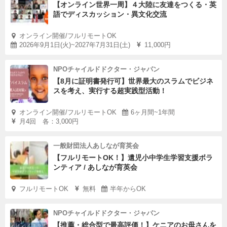
【オンライン世界一周】４大陸に友達をつくる・英
語でディスカッション・異文化交流
オンライン開催/フルリモートOK
2026年9月1日(火)~2027年7月31日(土)
11,000円
NPOチャイルドドクター・ジャパン
【8月に証明書発行可】世界最大のスラムでビジネ
スを考え、実行する超実践型活動！
オンライン開催/フルリモートOK
6ヶ月間~1年間
月4回 各：3,000円
一般財団法人あしなが育英会
【フルリモートOK！】遺児小中学生学習支援ボラ
ンティア / あしなが育英会
フルリモートOK
無料
半年からOK
NPOチャイルドドクター・ジャパン
【推薦・総合型で最高評価！】ケニアのお母さんを