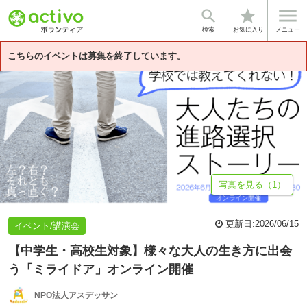


star
基本情報
募集詳細
体験談・雰囲気
法人情報
検索
お気に入り
メニュー
こちらのイベントは募集を終了しています。
写真を見る（1）
更新日:
2026/06/15
イベント/講演会
【中学生・高校生対象】様々な大人の生き方に出会
う「ミライドア」オンライン開催
NPO法人アスデッサン