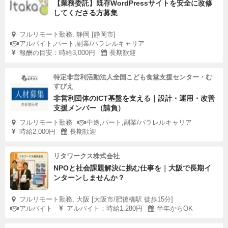
【業務委託】既存WordPressサイトを安全に改修
してくださる方募集
フルリモート勤務, 静岡 [静岡市]
アルバイト,パート,副業/パラレルキャリア
報酬の目安：時給3,000円
長期歓迎
特定非営利活動法人全国こども食堂支援センター・む
すびえ
非営利団体のICT基盤を支える｜設計・運用・改善
支援メンバー（請負）
フルリモート勤務
中途,パート,副業/パラレルキャリア
時給2,000円
長期歓迎
リタワークス株式会社
NPOと社会課題解決に挑む仕事を｜大阪で長期イ
ンターンしませんか？
フルリモート勤務, 大阪 [大阪市/肥後橋駅 徒歩15分]
アルバイト
アルバイト：時給1,280円
半年からOK