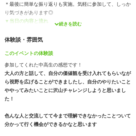
＊最後に簡単な振り返りも実施。気軽に参加して、しっか
り気づきがあります◎
▼当日の内容と流れ
続きを読む
★ 学校では教えてくれない！大人たちの進路選択ストー
体験談・雰囲気
リー ★
進路を決めるのが難しい！どうやって考えればいいかわか
このイベントの体験談
らない！と思っているみなさん！
参加してくれた中高生の感想です！
実は、大人もみなさんと同じように、悩みながら進んでき
大人の方と話して、自分の価値観を受け入れてもらいなが
たんです…！
ら視野を広げることができましたし、自分のやりたいこと
今回のイベントは「大人たちの進路選択」をテーマにして
ややってみたいことに沢山チャレンジしようと思いまし
おり、「大人ってどうやって将来を決めていったんだろ
た！
う？」という疑問を持っているみなさんにぜひ参加してほ
しいイベントです！
色んな人と交流してて今まで理解できなかったことつい
て
3名の大人が、高校→大学→社会人になるまでの進路選択
分かって行く機会ができるかなと思います
ストーリーを語ります！
等身大で飾らないからこそ、参考になることってあると思