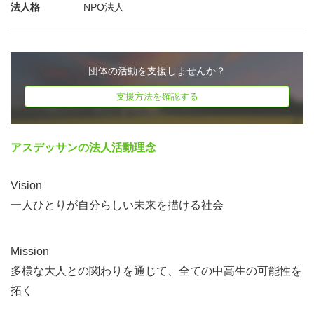
・参加証は発行されますか？
法人格
NPO法人
本募集はボランティア活動ではなくイベント参加になりま
すので、イベント参加証（eメール）をお送りすることは
可能です。
団体の活動を支援しませんか？
ご希望の方は、イベント最後のアンケートにお答えいただ
支援方法を確認する
くことでご送付いたします。
アスデッサンの法人活動理念
Vision
一人ひとりが自分らしい未来を描ける社会
Mission
多様な大人との関わりを通じて、全ての中高生の可能性を
拓く