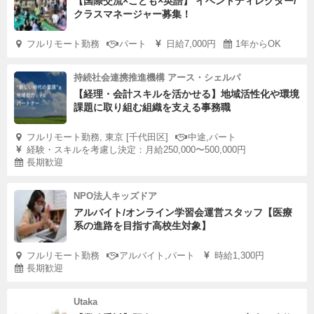
【国際交流×こども×英語】 イベントディレクター/
クラスマネージャー募集！
フルリモート勤務
パート
日給7,000円
1年からOK
持続社会連携推進機構 アース・シェルパ
【経理・会計スキルを活かせる】地域活性化や環境
課題に取り組む組織を支える事務職
フルリモート勤務, 東京 [千代田区]
中途,パート
経験・スキルを考慮し決定：月給250,000〜500,000円
長期歓迎
NPO法人キッズドア
アルバイト/オンライン学習会運営スタッフ【医療
系の進路を目指す高校生対象】
フルリモート勤務
アルバイト,パート
時給1,300円
長期歓迎
Utaka