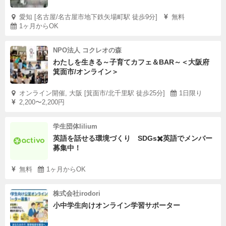
愛知 [名古屋/名古屋市地下鉄矢場町駅 徒歩9分]
無料
1ヶ月からOK
NPO法人 コクレオの森
わたしを生きる～子育てカフェ＆BAR～＜大阪府
箕面市/オンライン＞
オンライン開催, 大阪 [箕面市/北千里駅 徒歩25分]
1日限り
2,200〜2,200円
学生団体lilium
英語を話せる環境づくり SDGs✖️英語でメンバー
募集中！
無料
1ヶ月からOK
株式会社irodori
小中学生向けオンライン学習サポーター