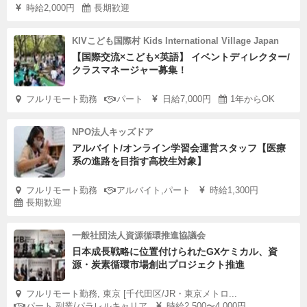
時給2,000円
長期歓迎
KIVこども国際村 Kids International Village Japan
【国際交流×こども×英語】 イベントディレクター/
クラスマネージャー募集！
フルリモート勤務
パート
日給7,000円
1年からOK
NPO法人キッズドア
アルバイト/オンライン学習会運営スタッフ【医療
系の進路を目指す高校生対象】
フルリモート勤務
アルバイト,パート
時給1,300円
長期歓迎
一般社団法人資源循環推進協議会
日本成長戦略に位置付けられたGXケミカル、資
源・炭素循環市場創出プロジェクト推進
フルリモート勤務, 東京 [千代田区/JR・東京メトロ...
パート,副業/パラレルキャリア
時給2,500〜4,000円