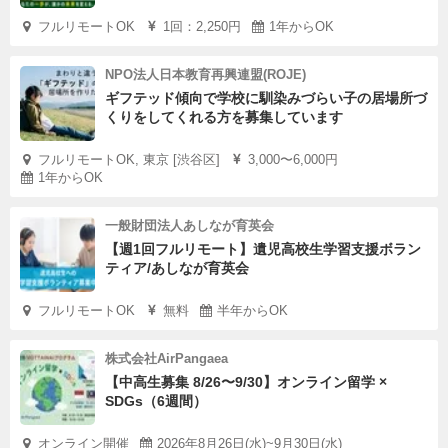
フルリモートOK
1回：2,250円
1年からOK
NPO法人日本教育再興連盟(ROJE)
ギフテッド傾向で学校に馴染みづらい子の居場所づ
くりをしてくれる方を募集しています
フルリモートOK, 東京 [渋谷区]
3,000〜6,000円
1年からOK
一般財団法人あしなが育英会
【週1回フルリモート】遺児高校生学習支援ボラン
ティア/あしなが育英会
フルリモートOK
無料
半年からOK
株式会社AirPangaea
【中高生募集 8/26〜9/30】オンライン留学 ×
SDGs（6週間）
オンライン開催
2026年8月26日(水)~9月30日(水)