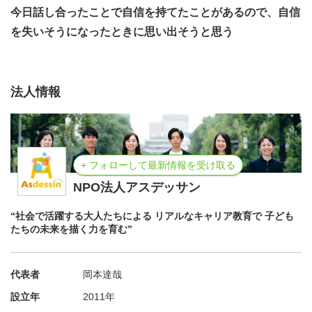
今日話し合ったことで自信を持てたことがあるので、自信
います。
を失いそうになったときに思い出そうと思う
【チェックイン】
当日の過ごし方やイベント内容を説明をします。
法人情報
【イベント参加】
「15分×3セッション」で大人の進路選択ストーリーを聞
いてみよう。
+ フォローして最新情報を受け取る
NPO法人アスデッサン
【チェックアウト】
最後にちょっとだけ自分自身に問いかけてみよう。
“社会で活躍する大人たちによる リアルなキャリア教育で 子ども
たちの未来を描く力を育む”
大切なことの見つけ方がわかるかも？
※内容は予告なく変更する場合があります
代表者
岡本達哉
▼よくある質問
設立年
2011年