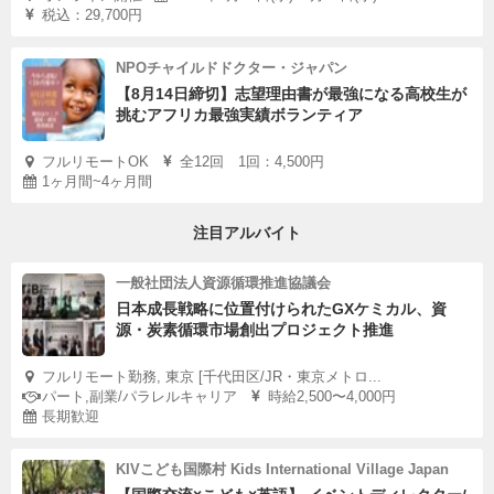
税込：29,700円
NPOチャイルドドクター・ジャパン
【8月14日締切】志望理由書が最強になる高校生が
挑むアフリカ最強実績ボランティア
フルリモートOK
全12回 1回：4,500円
1ヶ月間~4ヶ月間
注目アルバイト
一般社団法人資源循環推進協議会
日本成長戦略に位置付けられたGXケミカル、資
源・炭素循環市場創出プロジェクト推進
フルリモート勤務, 東京 [千代田区/JR・東京メトロ...
パート,副業/パラレルキャリア
時給2,500〜4,000円
長期歓迎
KIVこども国際村 Kids International Village Japan