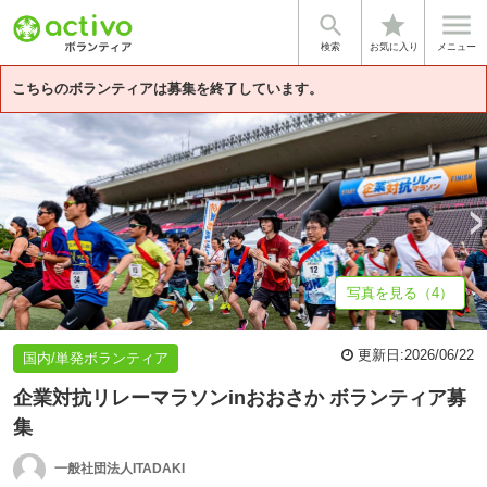


star
基本情報
体験談・雰囲気
法人情報
検索
お気に入り
メニュー
こちらのボランティアは募集を終了しています。
写真を見る（4）
更新日:
2026/06/22
国内/単発ボランティア
企業対抗リレーマラソンinおおさか ボランティア募
集
一般社団法人ITADAKI