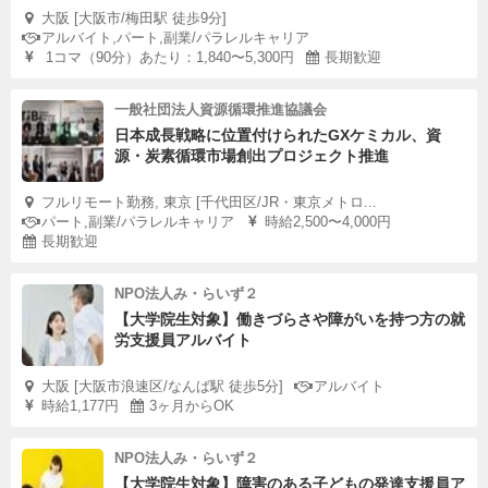
大阪 [大阪市/梅田駅 徒歩9分]
アルバイト,パート,副業/パラレルキャリア
1コマ（90分）あたり：1,840〜5,300円
長期歓迎
一般社団法人資源循環推進協議会
日本成長戦略に位置付けられたGXケミカル、資
源・炭素循環市場創出プロジェクト推進
フルリモート勤務, 東京 [千代田区/JR・東京メトロ...
パート,副業/パラレルキャリア
時給2,500〜4,000円
長期歓迎
NPO法人み・らいず２
【大学院生対象】働きづらさや障がいを持つ方の就
労支援員アルバイト
大阪 [大阪市浪速区/なんば駅 徒歩5分]
アルバイト
時給1,177円
3ヶ月からOK
NPO法人み・らいず２
【大学院生対象】障害のある子どもの発達支援員ア