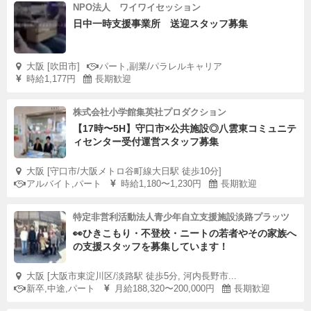
NPO法人 ワイワイセッション
日中一時支援事業所 送迎スタッフ募集
大阪 [吹田市]
パート,副業/パラレルキャリア
時給1,177円
長期歓迎
株式会社小学館集英社プロダクション
【17時〜5H】守口市×公共施設◎八雲東コミュニテ
ィセンター受付運営スタッフ募集
大阪 [守口市/大阪メトロ谷町線大日駅 徒歩10分]
アルバイト,パート
時給1,180〜1,230円
長期歓迎
特定非営利活動法人青少年自立支援施設淡路プラッツ
👀ひきこもり・不登校・ニートの若者やその家族へ
の支援スタッフを募集しています！
大阪 [大阪市東淀川区/淡路駅 徒歩5分, 河内長野市...
新卒,中途,パート
月給188,320〜200,000円
長期歓迎