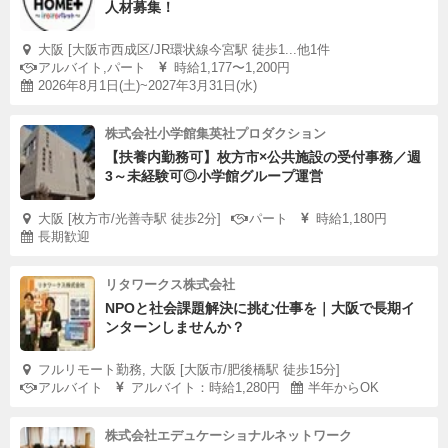
人材募集！
大阪 [大阪市西成区/JR環状線今宮駅 徒歩1...他1件
アルバイト,パート
時給1,177〜1,200円
2026年8月1日(土)~2027年3月31日(水)
株式会社小学館集英社プロダクション
【扶養内勤務可】枚方市×公共施設の受付事務／週
3～未経験可◎小学館グループ運営
大阪 [枚方市/光善寺駅 徒歩2分]
パート
時給1,180円
長期歓迎
リタワークス株式会社
NPOと社会課題解決に挑む仕事を｜大阪で長期イ
ンターンしませんか？
フルリモート勤務, 大阪 [大阪市/肥後橋駅 徒歩15分]
アルバイト
アルバイト：時給1,280円
半年からOK
株式会社エデュケーショナルネットワーク