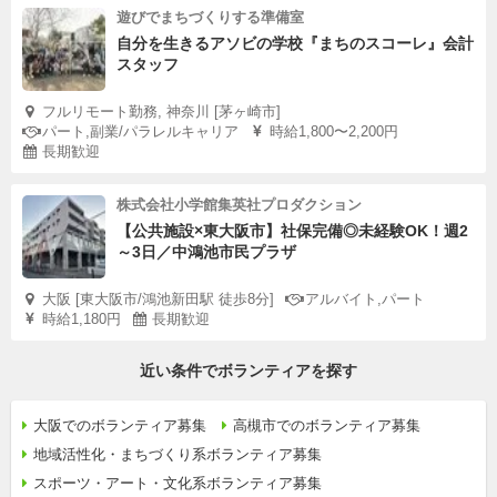
遊びでまちづくりする準備室
自分を生きるアソビの学校『まちのスコーレ』会計
スタッフ
フルリモート勤務, 神奈川 [茅ヶ崎市]
パート,副業/パラレルキャリア
時給1,800〜2,200円
長期歓迎
株式会社小学館集英社プロダクション
【公共施設×東大阪市】社保完備◎未経験OK！週2
～3日／中鴻池市民プラザ
大阪 [東大阪市/鴻池新田駅 徒歩8分]
アルバイト,パート
時給1,180円
長期歓迎
近い条件でボランティアを探す
大阪でのボランティア募集
高槻市でのボランティア募集
地域活性化・まちづくり系ボランティア募集
スポーツ・アート・文化系ボランティア募集