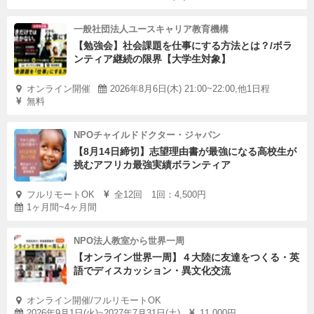
一般社団法人ユースキャリア教育機構
【勉強会】社会課題を仕事にする方法とは？/ボラ
ンティア継続の限界【大学生対象】
オンライン開催
2026年8月6日(木) 21:00~22:00,他1日程
無料
NPOチャイルドドクター・ジャパン
【8月14日締切】志望理由書が最強になる高校生が
挑むアフリカ最強実績ボランティア
フルリモートOK
全12回 1回：4,500円
1ヶ月間~4ヶ月間
NPO法人教室から世界一周
【オンライン世界一周】４大陸に友達をつくる・英
語でディスカッション・異文化交流
オンライン開催/フルリモートOK
2026年9月1日(火)~2027年7月31日(土)
11,000円