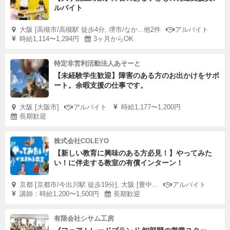
ルバイト
大阪 [高槻市/高槻駅 徒歩4分, 堺市/なか...他2件
アルバイト
時給1,114〜1,294円
3ヶ月からOK
特定非営利活動法人あそーと
【未経験学生歓迎】障害のある方のお出かけをサポ
ート。余暇支援の仕事です。
大阪 [大阪市]
アルバイト
時給1,177〜1,200円
長期歓迎
株式会社COLEYO
【新しい教育に興味のある方必見！】やってみた
い！に伴走する教室の有償インターン！
京都 [京都市/今出川駅 徒歩19分], 大阪 [豊中...
アルバイト
講師：時給1,200〜1,500円
長期歓迎
有限会社シサム工房