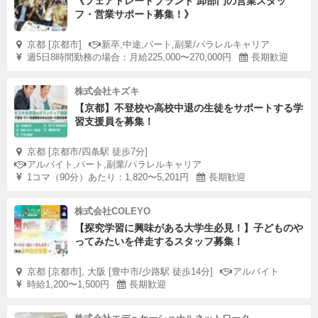
《フェアトレードブランド 卸部門の営業スタッ
フ・営業サポート募集！》
京都 [京都市]
新卒,中途,パート,副業/パラレルキャリア
週5日8時間勤務の場合：月給225,000〜270,000円
長期歓迎
株式会社キズキ
【京都】不登校や高校中退の生徒をサポートする学
習支援員を募集！
京都 [京都市/四条駅 徒歩7分]
アルバイト,パート,副業/パラレルキャリア
1コマ（90分）あたり：1,820〜5,201円
長期歓迎
株式会社COLEYO
【探究学習に興味がある大学生必見！】子どものや
ってみたいを伴走するスタッフ募集！
京都 [京都市], 大阪 [豊中市/少路駅 徒歩14分]
アルバイト
時給1,200〜1,500円
長期歓迎