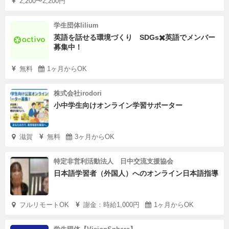
2,200〜2,200円
学生団体lilium
英語を話せる環境づくり SDGs✖️英語でメンバー
募集中！
無料
1ヶ月からOK
株式会社irodori
小中学生向けオンライン学習サポーター
滋賀
無料
3ヶ月からOK
特定非営利活動法人 日中交流支援協会
日本語学習者（外国人）へのオンライン日本語指導
フルリモートOK
謝金：時給1,000円
1ヶ月からOK