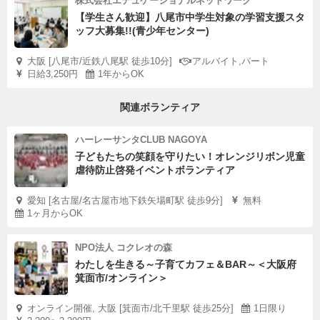
株式会社エデュケーショナルネットワーク
【学生さん歓迎】八尾市中学生対象の学習支援スタ
ッフ大募集!!(青少年センター)
大阪 [八尾市/近鉄八尾駅 徒歩10分]
アルバイト,パート
日給3,250円
1年からOK
関連ボランティア
ハーレーサンタCLUB NAGOYA
子どもたちの笑顔を守りたい！オレンジリボン児童
虐待防止啓発イベントボランティア
愛知 [名古屋/名古屋市地下鉄矢場町駅 徒歩9分]
無料
1ヶ月からOK
NPO法人 コクレオの森
わたしを生きる～子育てカフェ＆BAR～＜大阪府
箕面市/オンライン＞
オンライン開催, 大阪 [箕面市/北千里駅 徒歩25分]
1日限り