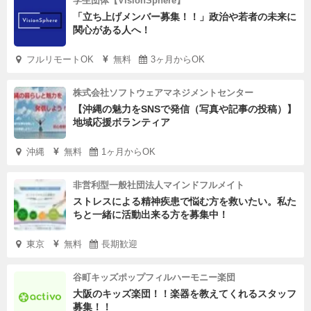
学生団体【VisionSphere】
「立ち上げメンバー募集！！」政治や若者の未来に
関心がある人へ！
フルリモートOK
無料
3ヶ月からOK
株式会社ソフトウェアマネジメントセンター
【沖縄の魅力をSNSで発信（写真や記事の投稿）】
地域応援ボランティア
沖縄
無料
1ヶ月からOK
非営利型一般社団法人マインドフルメイト
ストレスによる精神疾患で悩む方を救いたい。私た
ちと一緒に活動出来る方を募集中！
東京
無料
長期歓迎
谷町キッズポップフィルハーモニー楽団
大阪のキッズ楽団！！楽器を教えてくれるスタッフ
募集！！