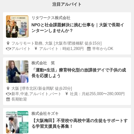
注目アルバイト
リタワークス株式会社
NPOと社会課題解決に挑む仕事を｜大阪で長期イ
ンターンしませんか？
フルリモート勤務, 大阪 [大阪市/肥後橋駅 徒歩15分]
アルバイト
アルバイト：時給1,280円
半年からOK
株式会社 笑
「運動×生活」療育特化型の放課後デイで子供の成
長を応援しよう
大阪 [堺市北区/新金岡駅 徒歩20分]
新卒,中途,アルバイト,パート
社員：月給255,000〜280,000円
長期歓迎
株式会社キズキ
【大阪梅田】不登校や高校中退の生徒をサポートす
る学習支援員を募集！