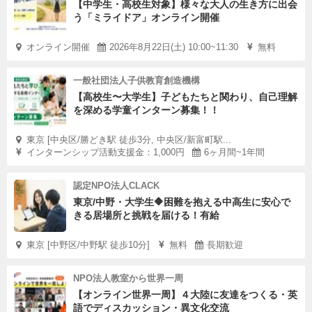
【中学生・高校生対象】様々な大人の生き方に出会
う「ミライドア」オンライン開催
オンライン開催
2026年8月22日(土) 10:00~11:30
無料
一般社団法人子供教育創造機構
【高校生〜大学生】子どもたちと関わり、自己理解
を深める学童インターン募集！！
東京 [中央区/勝どき駅 徒歩3分, 中央区/新富町駅...
インターンシップ活動支援金：1,000円
6ヶ月間~1年間
認定NPO法人CLACK
東京/中野・大学生🔶困難を抱える中高生に安心で
きる居場所と挑戦を届ける！有給
東京 [中野区/中野駅 徒歩10分]
無料
長期歓迎
NPO法人教室から世界一周
【オンライン世界一周】４大陸に友達をつくる・英
語でディスカッション・異文化交流