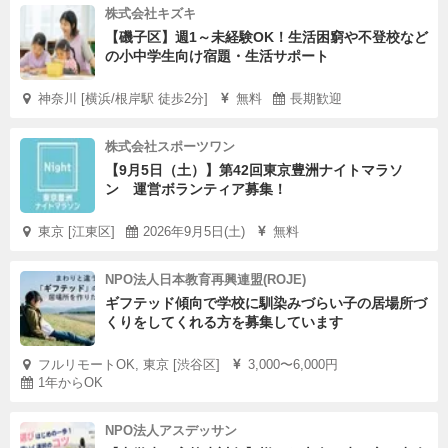
株式会社キズキ
【磯子区】週1～未経験OK！生活困窮や不登校など
の小中学生向け宿題・生活サポート
神奈川 [横浜/根岸駅 徒歩2分]
無料
長期歓迎
株式会社スポーツワン
【9月5日（土）】第42回東京豊洲ナイトマラソ
ン 運営ボランティア募集！
東京 [江東区]
2026年9月5日(土)
無料
NPO法人日本教育再興連盟(ROJE)
ギフテッド傾向で学校に馴染みづらい子の居場所づ
くりをしてくれる方を募集しています
フルリモートOK, 東京 [渋谷区]
3,000〜6,000円
1年からOK
NPO法人アスデッサン