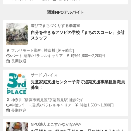
関連NPOアルバイト
遊びでまちづくりする準備室
自分を生きるアソビの学校『まちのスコーレ』会計
スタッフ
フルリモート勤務, 神奈川 [茅ヶ崎市]
パート,副業/パラレルキャリア
時給1,800〜2,200円
長期歓迎
サードプレイス
児童家庭支援センター子育て短期支援事業担当職員
募集！
神奈川 [横浜市鶴見区/京急鶴見駅 徒歩2分]
中途,パート,副業/パラレルキャリア
時給1,500〜1,800円
長期歓迎
NPO法人よこすかなかながや