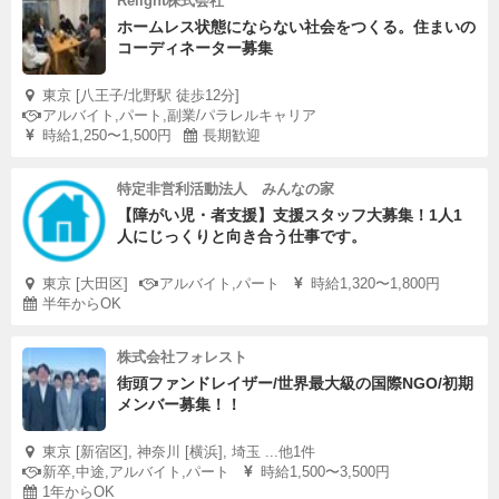
Relight株式会社
ホームレス状態にならない社会をつくる。住まいの
コーディネーター募集
東京 [八王子/北野駅 徒歩12分]
アルバイト,パート,副業/パラレルキャリア
時給1,250〜1,500円
長期歓迎
特定非営利活動法人 みんなの家
【障がい児・者支援】支援スタッフ大募集！1人1
人にじっくりと向き合う仕事です。
東京 [大田区]
アルバイト,パート
時給1,320〜1,800円
半年からOK
株式会社フォレスト
街頭ファンドレイザー/世界最大級の国際NGO/初期
メンバー募集！！
東京 [新宿区], 神奈川 [横浜], 埼玉 ...他1件
新卒,中途,アルバイト,パート
時給1,500〜3,500円
1年からOK