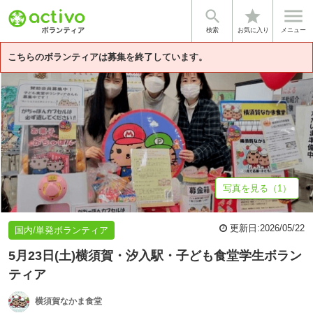


star
基本情報
団体情報
検索
お気に入り
メニュー
こちらのボランティアは募集を終了しています。
写真を見る（1）
更新日:
2026/05/22
国内/単発ボランティア
5月23日(土)横須賀・汐入駅・子ども食堂学生ボラン
ティア
横須賀なかま食堂