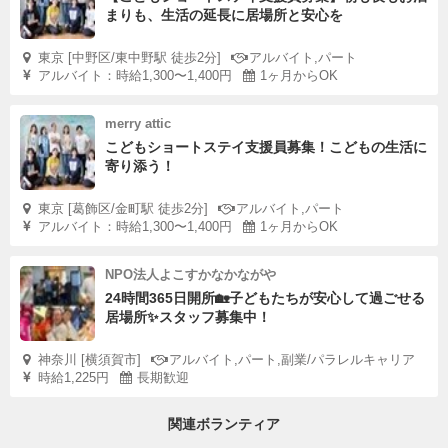
まりも、生活の延長に居場所と安心を
東京 [中野区/東中野駅 徒歩2分]
アルバイト,パート
アルバイト：時給1,300〜1,400円
1ヶ月からOK
merry attic
こどもショートステイ支援員募集！こどもの生活に
寄り添う！
東京 [葛飾区/金町駅 徒歩2分]
アルバイト,パート
アルバイト：時給1,300〜1,400円
1ヶ月からOK
NPO法人よこすかなかながや
24時間365日開所🏡子どもたちが安心して過ごせる
居場所✨スタッフ募集中！
神奈川 [横須賀市]
アルバイト,パート,副業/パラレルキャリア
時給1,225円
長期歓迎
関連ボランティア