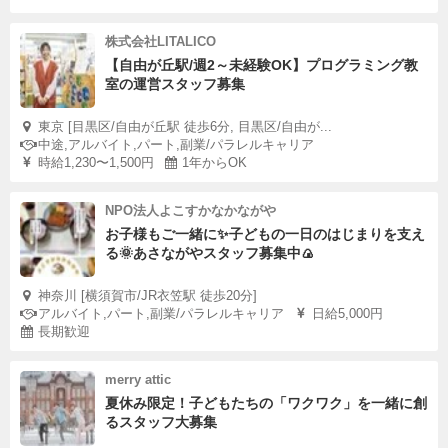
株式会社LITALICO
【自由が丘駅/週2～未経験OK】プログラミング教
室の運営スタッフ募集
東京 [目黒区/自由が丘駅 徒歩6分, 目黒区/自由が...
中途,アルバイト,パート,副業/パラレルキャリア
時給1,230〜1,500円
1年からOK
NPO法人よこすかなかながや
お子様もご一緒に✨子どもの一日のはじまりを支え
る🌞あさながやスタッフ募集中🍙
神奈川 [横須賀市/JR衣笠駅 徒歩20分]
アルバイト,パート,副業/パラレルキャリア
日給5,000円
長期歓迎
merry attic
夏休み限定！子どもたちの「ワクワク」を一緒に創
るスタッフ大募集