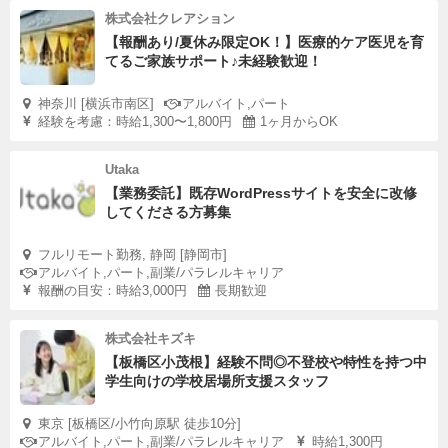
株式会社クレアション
【報酬あり/夏休み限定OK！】医療的ケア医児を育
てるご家族サポート♪未経験歓迎！
神奈川 [横浜市南区]
アルバイト,パート
経験を考慮：時給1,300〜1,800円
1ヶ月からOK
Utaka
【業務委託】既存WordPressサイトを安全に改修
してくださる方募集
フルリモート勤務, 静岡 [静岡市]
アルバイト,パート,副業/パラレルキャリア
報酬の目安：時給3,000円
長期歓迎
株式会社キズキ
【板橋区小茂根】経験不問◎不登校や特性を持つ中
学生向けの学校居場所支援スタッフ
東京 [板橋区/小竹向原駅 徒歩10分]
アルバイト,パート,副業/パラレルキャリア
時給1,300円