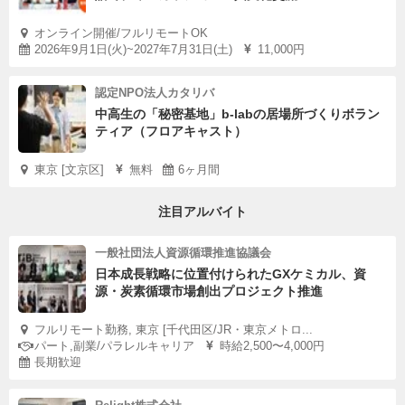
オンライン開催/フルリモートOK
2026年9月1日(火)~2027年7月31日(土)
11,000円
認定NPO法人カタリバ
中高生の「秘密基地」b-labの居場所づくりボラン
ティア（フロアキャスト）
東京 [文京区]
無料
6ヶ月間
注目アルバイト
一般社団法人資源循環推進協議会
日本成長戦略に位置付けられたGXケミカル、資
源・炭素循環市場創出プロジェクト推進
フルリモート勤務, 東京 [千代田区/JR・東京メトロ...
パート,副業/パラレルキャリア
時給2,500〜4,000円
長期歓迎