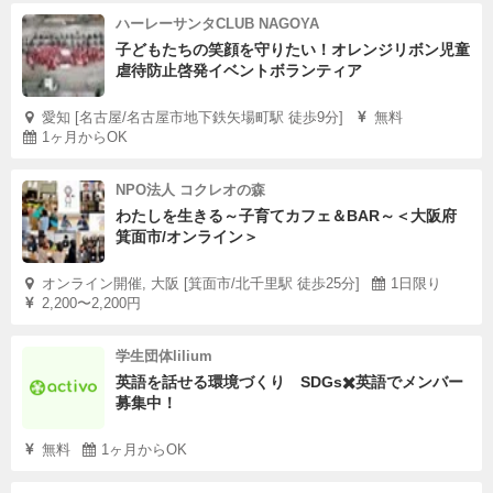
ハーレーサンタCLUB NAGOYA
子どもたちの笑顔を守りたい！オレンジリボン児童
虐待防止啓発イベントボランティア
愛知 [名古屋/名古屋市地下鉄矢場町駅 徒歩9分]
無料
1ヶ月からOK
NPO法人 コクレオの森
わたしを生きる～子育てカフェ＆BAR～＜大阪府
箕面市/オンライン＞
オンライン開催, 大阪 [箕面市/北千里駅 徒歩25分]
1日限り
2,200〜2,200円
学生団体lilium
英語を話せる環境づくり SDGs✖️英語でメンバー
募集中！
無料
1ヶ月からOK