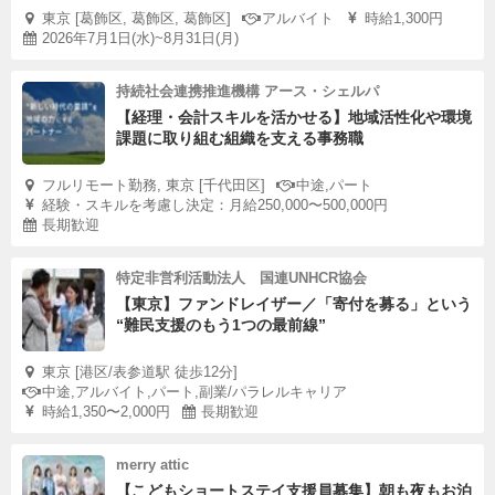
東京 [葛飾区, 葛飾区, 葛飾区]
アルバイト
時給1,300円
2026年7月1日(水)~8月31日(月)
持続社会連携推進機構 アース・シェルパ
【経理・会計スキルを活かせる】地域活性化や環境
課題に取り組む組織を支える事務職
フルリモート勤務, 東京 [千代田区]
中途,パート
経験・スキルを考慮し決定：月給250,000〜500,000円
長期歓迎
特定非営利活動法人 国連UNHCR協会
【東京】ファンドレイザー／「寄付を募る」という
“難民支援のもう1つの最前線”
東京 [港区/表参道駅 徒歩12分]
中途,アルバイト,パート,副業/パラレルキャリア
時給1,350〜2,000円
長期歓迎
merry attic
【こどもショートステイ支援員募集】朝も夜もお泊