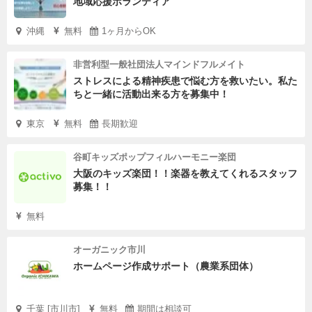
地域応援ボランティア
沖縄
無料
1ヶ月からOK
非営利型一般社団法人マインドフルメイト
ストレスによる精神疾患で悩む方を救いたい。私た
ちと一緒に活動出来る方を募集中！
東京
無料
長期歓迎
谷町キッズポップフィルハーモニー楽団
大阪のキッズ楽団！！楽器を教えてくれるスタッフ
募集！！
無料
オーガニック市川
ホームページ作成サポート（農業系団体）
千葉 [市川市]
無料
期間は相談可