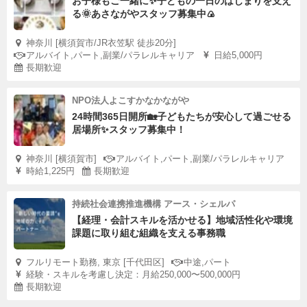
お子様もご一緒に✨子どもの一日のはじまりを支え
る🌞あさながやスタッフ募集中🍙
神奈川 [横須賀市/JR衣笠駅 徒歩20分]
アルバイト,パート,副業/パラレルキャリア
日給5,000円
長期歓迎
NPO法人よこすかなかながや
24時間365日開所🏡子どもたちが安心して過ごせる
居場所✨スタッフ募集中！
神奈川 [横須賀市]
アルバイト,パート,副業/パラレルキャリア
時給1,225円
長期歓迎
持続社会連携推進機構 アース・シェルパ
【経理・会計スキルを活かせる】地域活性化や環境
課題に取り組む組織を支える事務職
フルリモート勤務, 東京 [千代田区]
中途,パート
経験・スキルを考慮し決定：月給250,000〜500,000円
長期歓迎