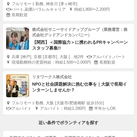
フルリモート勤務, 神奈川 [茅ヶ崎市]
パート,副業/パラレルキャリア
時給1,800〜2,200円
長期歓迎
株式会社サニーサイドアップグループ（業務運営：株
式会社グッドアンドカンパニー）
【関西】＜国際協力＞に携われるPRキャンペーン
スタッフ募集!!
兵庫 [神戸], 京都 [京都市], 大阪 [...他2件
アルバイト,パート
現場勤務時の実質時給：時給1,500〜2,000円
長期歓迎
リタワークス株式会社
NPOと社会課題解決に挑む仕事を｜大阪で長期イ
ンターンしませんか？
フルリモート勤務, 大阪 [大阪市/肥後橋駅 徒歩15分]
アルバイト
アルバイト：時給1,280円
半年からOK
近い条件でボランティアを探す