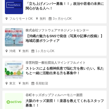
「立ち上げメンバー募集！！」政治や若者の未来に
関心がある人へ！
フルリモートOK
無料
3ヶ月からOK
株式会社ソフトウェアマネジメントセンター
【沖縄の魅力をSNSで発信（写真や記事の投稿）】
地域応援ボランティア
沖縄
無料
1ヶ月からOK
非営利型一般社団法人マインドフルメイト
ストレスによる精神疾患で悩む方を救いたい。私た
ちと一緒に活動出来る方を募集中！
東京
無料
長期歓迎
谷町キッズポップフィルハーモニー楽団
大阪のキッズ楽団！！楽器を教えてくれるスタッフ
募集！！