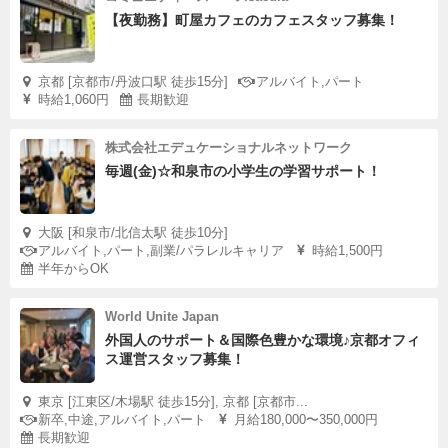
【夜勤務】町屋カフェのカフェスタッフ募集！
京都 [京都市/丹波口駅 徒歩15分]
アルバイト,パート
時給1,060円
長期歓迎
株式会社エデュケーショナルネットワーク
毎週(金)☆和泉市の小学生の学習サポート！
大阪 [和泉市/北信太駅 徒歩10分]
アルバイト,パート,副業/パラレルキャリア
時給1,500円
半年からOK
World Unite Japan
外国人のサポート＆国際色豊かな環境♪京都オフィ
ス運営スタッフ募集！
東京 [江東区/木場駅 徒歩15分], 京都 [京都市...
新卒,中途,アルバイト,パート
月給180,000〜350,000円
長期歓迎