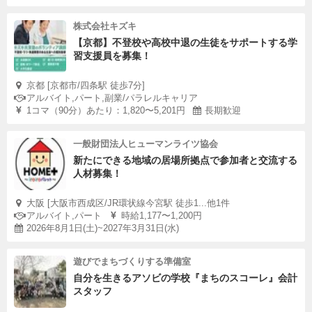
株式会社キズキ
【京都】不登校や高校中退の生徒をサポートする学
習支援員を募集！
京都 [京都市/四条駅 徒歩7分]
アルバイト,パート,副業/パラレルキャリア
1コマ（90分）あたり：1,820〜5,201円
長期歓迎
一般財団法人ヒューマンライツ協会
新たにできる地域の居場所拠点で参加者と交流する
人材募集！
大阪 [大阪市西成区/JR環状線今宮駅 徒歩1...他1件
アルバイト,パート
時給1,177〜1,200円
2026年8月1日(土)~2027年3月31日(水)
遊びでまちづくりする準備室
自分を生きるアソビの学校『まちのスコーレ』会計
スタッフ