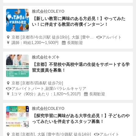
株式会社COLEYO
【新しい教育に興味のある方必見！】やってみた
い！に伴走する教室の有償インターン！
京都 [京都市/今出川駅 徒歩19分], 大阪 [豊中...
アルバイト
講師：時給1,200〜1,500円
長期歓迎
株式会社キズキ
【京都】不登校や高校中退の生徒をサポートする学
習支援員を募集！
京都 [京都市/四条駅 徒歩7分]
アルバイト,パート,副業/パラレルキャリア
1コマ（90分）あたり：1,820〜5,201円
長期歓迎
株式会社COLEYO
【探究学習に興味がある大学生必見！】子どものや
ってみたいを伴走するスタッフ募集！
京都 [京都市], 大阪 [豊中市/少路駅 徒歩14分]
アルバイト