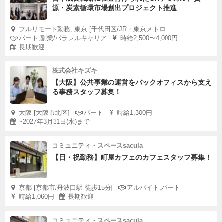
源・炭素循環市場創出プロジェクト推進
フルリモート勤務, 東京 [千代田区/JR・東京メトロ...
パート,副業/パラレルキャリア
時給2,500〜4,000円
長期歓迎
株式会社キズキ
【大阪】公共事業の運営をバックオフィスから支え
る事務スタッフ募集！
大阪 [大阪市北区]
パート
時給1,300円
~2027年3月31日(水)まで
コミュニティ・スペースsacula
【日・祝勤務】町屋カフェのカフェスタッフ募集！
京都 [京都市/丹波口駅 徒歩15分]
アルバイト,パート
時給1,060円
長期歓迎
コミュニティ・スペースsacula