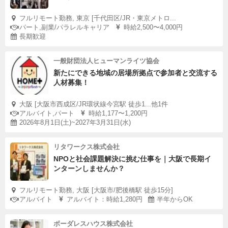
フルリモート勤務, 東京 [千代田区/JR・東京メトロ...
パート,副業/パラレルキャリア
時給2,500〜4,000円
長期歓迎
一般財団法人ヒューマンライツ協会
新たにできる地域の居場所拠点で参加者と交流する
人材募集！
大阪 [大阪市西成区/JR環状線今宮駅 徒歩1...他1件
アルバイト,パート
時給1,177〜1,200円
2026年8月1日(土)~2027年3月31日(水)
リタワークス株式会社
NPOと社会課題解決に挑む仕事を｜大阪で長期イ
ンターンしませんか？
フルリモート勤務, 大阪 [大阪市/肥後橋駅 徒歩15分]
アルバイト
アルバイト：時給1,280円
半年からOK
ボーダレスハウス株式会社