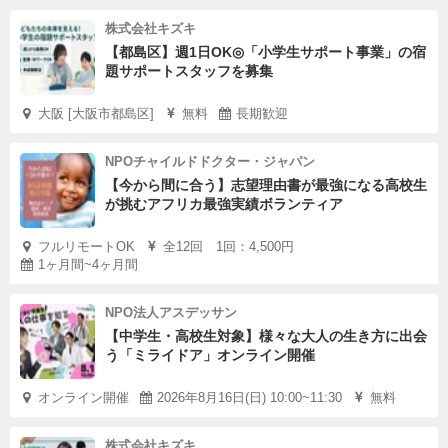
株式会社キズキ
【都島区】週1日OK◎「小学生サポート事業」の宿
題サポートスタッフを募集
大阪 [大阪市都島区]
無料
長期歓迎
NPOチャイルドドクター・ジャパン
【今から間に合う】志望理由書が最強になる高校生
が挑むアフリカ最強実績ボランティア
フルリモートOK
全12回 1回：4,500円
1ヶ月間~4ヶ月間
NPO法人アスデッサン
【中学生・高校生対象】様々な大人の生き方に出会
う「ミライドア」オンライン開催
オンライン開催
2026年8月16日(日) 10:00~11:30
無料
株式会社キズキ