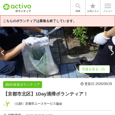


star
基本情報
募集詳細
体験談・雰囲気
法人情報
検索
お気に入り
メニュー
こちらのボランティアは募集を終了しています。
写真を見る（3）
更新日:
2026/06/29
国内/単発ボランティア
【京都市北区】1Day清掃ボランティア！
（公財）京都市ユースサービス協会