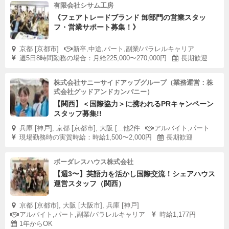
有限会社シサム工房
《フェアトレードブランド 卸部門の営業スタッ
フ・営業サポート募集！》
京都 [京都市]
新卒,中途,パート,副業/パラレルキャリア
週5日8時間勤務の場合：月給225,000〜270,000円
長期歓迎
株式会社サニーサイドアップグループ（業務運営：株
式会社グッドアンドカンパニー）
【関西】＜国際協力＞に携われるPRキャンペーン
スタッフ募集!!
兵庫 [神戸], 京都 [京都市], 大阪 [...他2件
アルバイト,パート
現場勤務時の実質時給：時給1,500〜2,000円
長期歓迎
ボーダレスハウス株式会社
【週3〜】英語力を活かし国際交流！シェアハウス
運営スタッフ（関西）
京都 [京都市], 大阪 [大阪市], 兵庫 [神戸]
アルバイト,パート,副業/パラレルキャリア
時給1,177円
1年からOK