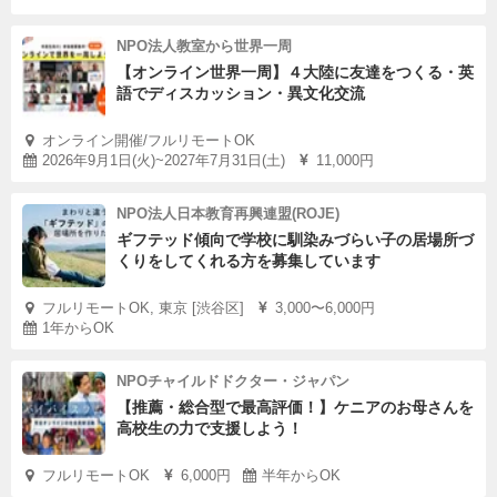
NPO法人教室から世界一周
【オンライン世界一周】４大陸に友達をつくる・英
語でディスカッション・異文化交流
オンライン開催/フルリモートOK
2026年9月1日(火)~2027年7月31日(土)
11,000円
NPO法人日本教育再興連盟(ROJE)
ギフテッド傾向で学校に馴染みづらい子の居場所づ
くりをしてくれる方を募集しています
フルリモートOK, 東京 [渋谷区]
3,000〜6,000円
1年からOK
NPOチャイルドドクター・ジャパン
【推薦・総合型で最高評価！】ケニアのお母さんを
高校生の力で支援しよう！
フルリモートOK
6,000円
半年からOK