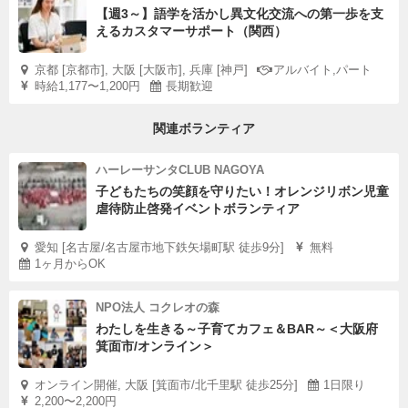
【週3～】語学を活かし異文化交流への第一歩を支
えるカスタマーサポート（関西）
京都 [京都市], 大阪 [大阪市], 兵庫 [神戸]
アルバイト,パート
時給1,177〜1,200円
長期歓迎
関連ボランティア
ハーレーサンタCLUB NAGOYA
子どもたちの笑顔を守りたい！オレンジリボン児童
虐待防止啓発イベントボランティア
愛知 [名古屋/名古屋市地下鉄矢場町駅 徒歩9分]
無料
1ヶ月からOK
NPO法人 コクレオの森
わたしを生きる～子育てカフェ＆BAR～＜大阪府
箕面市/オンライン＞
オンライン開催, 大阪 [箕面市/北千里駅 徒歩25分]
1日限り
2,200〜2,200円