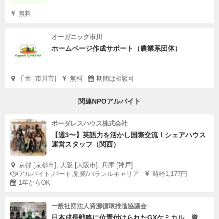
無料
オーガニック市川
ホームページ作成サポート（農業系団体）
千葉 [市川市]
無料
期間は相談可
関連NPOアルバイト
ボーダレスハウス株式会社
【週3〜】英語力を活かし国際交流！シェアハウス
運営スタッフ（関西）
京都 [京都市], 大阪 [大阪市], 兵庫 [神戸]
アルバイト,パート,副業/パラレルキャリア
時給1,177円
1年からOK
一般社団法人資源循環推進協議会
日本成長戦略に位置付けられたGXケミカル、資