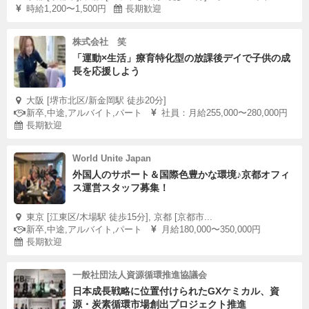
時給1,200〜1,500円
長期歓迎
株式会社 笑
「運動×生活」療育特化型の放課後デイで子供の成
長を応援しよう
大阪 [堺市北区/新金岡駅 徒歩20分]
新卒,中途,アルバイト,パート
社員：月給255,000〜280,000円
長期歓迎
World Unite Japan
外国人のサポート＆国際色豊かな環境♪京都オフィ
ス運営スタッフ募集！
東京 [江東区/木場駅 徒歩15分], 京都 [京都市...
新卒,中途,アルバイト,パート
月給180,000〜350,000円
長期歓迎
一般社団法人資源循環推進協議会
日本成長戦略に位置付けられたGXケミカル、資
源・炭素循環市場創出プロジェクト推進