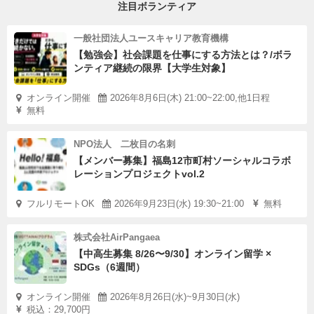
注目ボランティア
一般社団法人ユースキャリア教育機構
【勉強会】社会課題を仕事にする方法とは？/ボラ
ンティア継続の限界【大学生対象】
オンライン開催
2026年8月6日(木) 21:00~22:00,他1日程
無料
NPO法人 二枚目の名刺
【メンバー募集】福島12市町村ソーシャルコラボ
レーションプロジェクトvol.2
フルリモートOK
2026年9月23日(水) 19:30~21:00
無料
株式会社AirPangaea
【中高生募集 8/26〜9/30】オンライン留学 ×
SDGs（6週間）
オンライン開催
2026年8月26日(水)~9月30日(水)
税込：29,700円