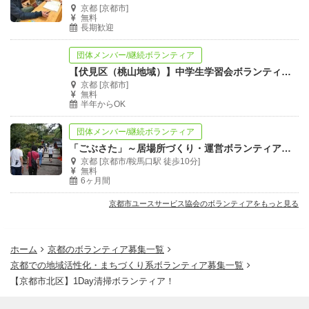
京都 [京都市]
無料
長期歓迎
団体メンバー/継続ボランティア
【伏見区（桃山地域）】中学生学習会ボランティアスタッフ募集
京都 [京都市]
無料
半年からOK
団体メンバー/継続ボランティア
「ごぶさた」～居場所づくり・運営ボランティア～募集!
京都 [京都市/鞍馬口駅 徒歩10分]
無料
6ヶ月間
京都市ユースサービス協会のボランティアをもっと見る
ホーム
京都のボランティア募集一覧
京都での地域活性化・まちづくり系ボランティア募集一覧
【京都市北区】1Day清掃ボランティア！