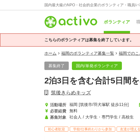
国内最大級のNPO・社会的企業のボランティア・職員/
ボランティア
職
こちらのボランティアは募集を終了しています。
ホーム
福岡のボランティア募集一覧
福岡でのこ
募集終了
国内/単発ボランティア
2泊3日を含む合計5日間
筑後きらめキッズ
福岡 [筑後市/羽犬塚駅 徒歩11分]
活動場所
無料
必要経費
社会人 / 大学生・専門学生 / 高校生
募集対象
初心者歓迎
学校/仕事終わりから参加
友達が増え