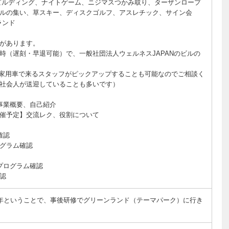
ームビルディング、ナイトゲーム、ニジマスつかみ取り、ターザンロープ
ルの集い、草スキー、ディスクゴルフ、アスレチック、サイン会
ランド
があります。
0時（遅刻・早退可能）で、一般社団法人ウェルネスJAPANのビルの
家用車で来るスタッフがピックアップすることも可能なのでご相談く
社会人が送迎していることも多いです）
】事業概要、自己紹介
om開催予定】交流レク、役割について
確認
ログラム確認
修プログラム確認
確認
5周年ということで、事後研修でグリーンランド（テーマパーク）に行き