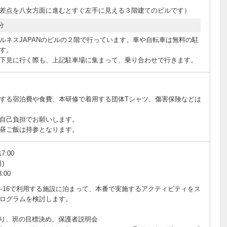
差点を八女方面に進むとすぐ左手に見える３階建てのビルです）
分
ルネスJAPANのビルの２階で行っています。車や自転車は無料の駐
す。
下見に行く際も、上記駐車場に集まって、乗り合わせで行きます。
する宿泊費や食費、本研修で着用する団体Tシャツ、傷害保険などは
自己負担でお願いします。
昼ご飯は持参となります。
7:00
)
:00
8/14-16で利用する施設に泊まって、本番で実施するアクティビティをス
ログラムを検討します。
くり、班の目標決め、保護者説明会