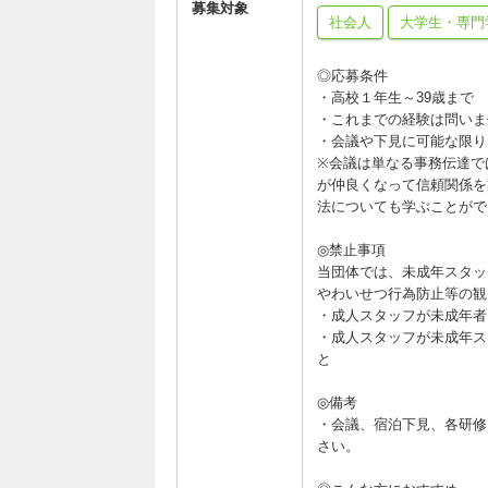
募集対象
社会人
大学生・専門
◎応募条件
・高校１年生～39歳まで
・これまでの経験は問いま
・会議や下見に可能な限り
※会議は単なる事務伝達で
が仲良くなって信頼関係を
法についても学ぶことがで
◎禁止事項
当団体では、未成年スタッ
やわいせつ行為防止等の観
・成人スタッフが未成年者
・成人スタッフが未成年ス
と
◎備考
・会議、宿泊下見、各研修
さい。