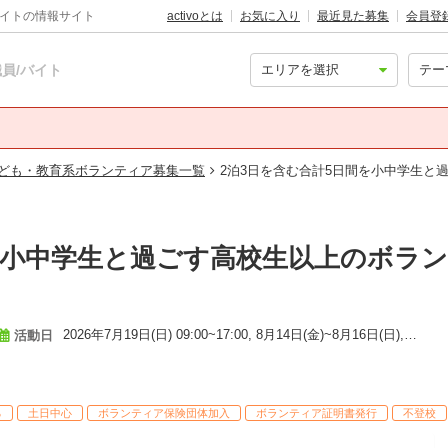
バイトの情報サイト
activoとは
お気に入り
最近見た募集
会員登
員/バイト
ども・教育系ボランティア募集一覧
2泊3日を含む合計5日間を小中学生と
を小中学生と過ごす高校生以上のボラ
2026年7月19日(日) 09:00~17:00, 8月14日(金)~8月16日(日),他1日程
活動日
る
土日中心
ボランティア保険団体加入
ボランティア証明書発行
不登校