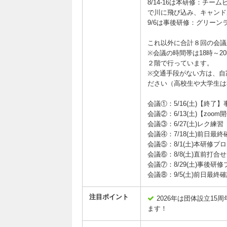
8/14-16は本研修：チ
で川に飛び込み、キャンド
9/6は事後研修：グリーン
これ以外に合計８回の会議
※会議の時間帯は18時～2
２階で行っています。
※交通手段がない方は、自
ださい（高校生や大学生は
会議①：5/16(土)【終了
会議②：6/13(土)【zo
会議③：6/27(土)レク練習
会議④：7/18(土)前日最終
会議⑤：8/1(土)本研修プ
会議⑥：8/8(土)直前打合せ
会議⑦：8/29(土)事後研
会議⑧：9/5(土)前日最終
注目ポイント
2026年は団体設立1
ます！