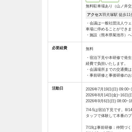
無料駐車場あり（山ノ井交
アクセス
羽犬塚駅 徒歩11
・会議は一般社団法人ウェ
車場に停めることができま
・施設（熊本県菊池市）へ
必要経費
無料
・宿泊下見や本研修で発生
経費で負担いたします。
・会議場所までの交通費は
・事前研修と事後研修のお
活動日
2026年7月19日(日) 09:00~1
2026年8月14日(金)~16日(日
2026年9月6日(日) 08:00~18
7/4-5は宿泊下見です。
タッフで体験して本番のプ
7/19は事前研修：仲間づ