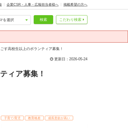
録
企業CSR・人事・広報担当者様へ
掲載希望の方へ
検索
こだわり検索
過ごす高校生以上のボランティア募集！
更新日：2026-05-24
ンティア募集！
子育て/育児
教育格差
成長意欲が高い