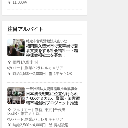
11,000円
注目アルバイト
特定非営利活動法人あいむ
福岡県久留米市で繁華街で若
者支援をする社会福祉士・精
神保健福祉士を募集！
福岡 [久留米市]
パート,副業/パラレルキャリア
時給1,500〜2,000円
1年からOK
一般社団法人資源循環推進協議会
日本成長戦略に位置付けられ
たGXケミカル、資源・炭素循
環市場創出プロジェクト推進
フルリモート勤務, 東京 [千代田
区/JR・東京メトロ...
パート,副業/パラレルキャリア
時給2,500〜4,000円
長期歓迎