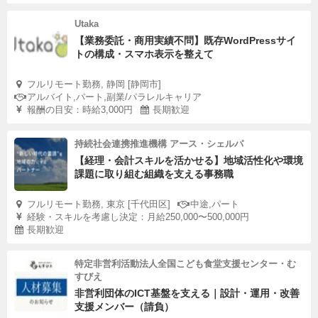
Utaka
【業務委託・商用実績不問】既存WordPressサイ
トの構成・スマホ表示を整えて
フルリモート勤務, 静岡 [静岡市]
アルバイト,パート,副業/パラレルキャリア
報酬の目安：時給3,000円
長期歓迎
持続社会連携推進機構 アース・シェルパ
【経理・会計スキルを活かせる】地域活性化や環境
課題に取り組む組織を支える事務職
フルリモート勤務, 東京 [千代田区]
中途,パート
経験・スキルを考慮し決定：月給250,000〜500,000円
長期歓迎
特定非営利活動法人全国こども食堂支援センター・む
すびえ
非営利団体のICT基盤を支える｜設計・運用・改善
支援メンバー（請負）