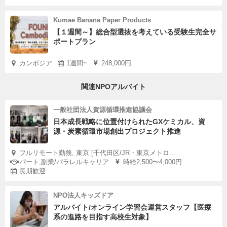
Kumae Banana Paper Products
【１週間～】総合型選抜を考えている受験生完全サ
ポートプラン
カンボジア
1週間~
248,000円
関連NPOアルバイト
一般社団法人資源循環推進協議会
日本成長戦略に位置付けられたGXケミカル、資
源・炭素循環市場創出プロジェクト推進
フルリモート勤務, 東京 [千代田区/JR・東京メトロ...
パート,副業/パラレルキャリア
時給2,500〜4,000円
長期歓迎
NPO法人キッズドア
アルバイト/オンライン学習会運営スタッフ【医療
系の進路を目指す高校生対象】