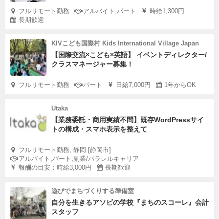
フルリモート勤務
アルバイト,パート
時給1,300円
長期歓迎
KIVこども国際村 Kids International Village Japan
【国際交流×こども×英語】 イベントディレクター/
クラスマネージャー募集！
フルリモート勤務
パート
日給7,000円
1年からOK
Utaka
【業務委託・商用実績不問】既存WordPressサイ
トの構成・スマホ表示を整えて
フルリモート勤務, 静岡 [静岡市]
アルバイト,パート,副業/パラレルキャリア
報酬の目安：時給3,000円
長期歓迎
遊びでまちづくりする準備室
自分を生きるアソビの学校『まちのスコーレ』会計
スタッフ