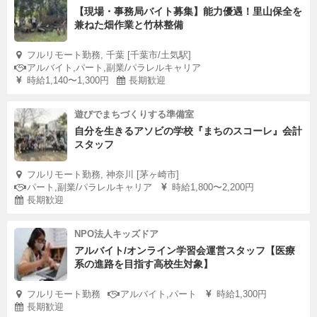
【現場・事務局バイト募集】能力優遇！里山保全を
兼ねた畑作業と竹林整備
フルリモート勤務, 千葉 [千葉市/土気駅]
アルバイト,パート,副業/パラレルキャリア
時給1,140〜1,300円
長期歓迎
遊びでまちづくりする準備室
自分を生きるアソビの学校『まちのスコーレ』会計
スタッフ
フルリモート勤務, 神奈川 [茅ヶ崎市]
パート,副業/パラレルキャリア
時給1,800〜2,200円
長期歓迎
NPO法人キッズドア
アルバイト/オンライン学習会運営スタッフ【医療
系の進路を目指す高校生対象】
フルリモート勤務
アルバイト,パート
時給1,300円
長期歓迎