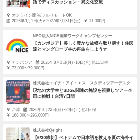
語でディスカッション・異文化交流
オンライン開催/フルリモートOK
2026年9月1日(火)~2027年7月31日(土)
11,000円
NPO法人NICE国際ワークキャンプセンター
【カンボジア】美しく豊かな故郷を取り戻す！住民
達とマングローブ林の再生をしよう☆
カンボジア
2026年8月3日(月)~10日(月),他11日程
73,000〜79,000円
株式会社エイチ・アイ・エス スタディツアーデスク
現地の大学生とSDGs関連の施設を視察しツアー企
画に挑戦！台湾7日間
台湾
2026年8月23日(日)~29日(土),他1日程
188,000〜296,000円
株式会社Qeight
【6/30締切】ベトナムで日本語を教える夏の海外イ