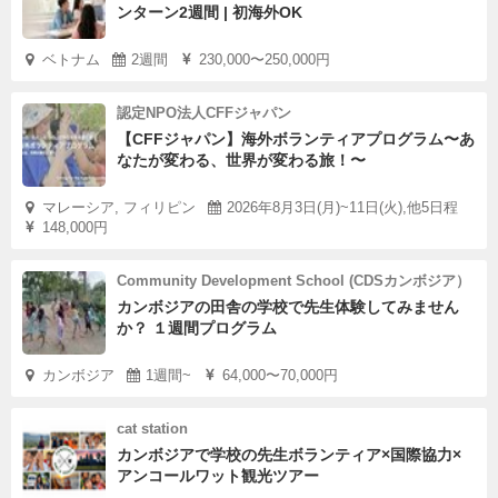
ンターン2週間 | 初海外OK
ベトナム
2週間
230,000〜250,000円
認定NPO法人CFFジャパン
【CFFジャパン】海外ボランティアプログラム〜あ
なたが変わる、世界が変わる旅！〜
マレーシア, フィリピン
2026年8月3日(月)~11日(火),他5日程
148,000円
Community Development School (CDSカンボジア）
カンボジアの田舎の学校で先生体験してみません
か？ １週間プログラム
カンボジア
1週間~
64,000〜70,000円
cat station
カンボジアで学校の先生ボランティア×国際協力×
アンコールワット観光ツアー