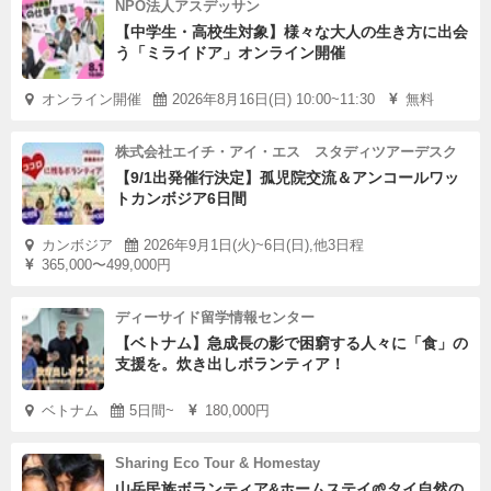
NPO法人アスデッサン
【中学生・高校生対象】様々な大人の生き方に出会
う「ミライドア」オンライン開催
オンライン開催
2026年8月16日(日) 10:00~11:30
無料
株式会社エイチ・アイ・エス スタディツアーデスク
【9/1出発催行決定】孤児院交流＆アンコールワッ
トカンボジア6日間
カンボジア
2026年9月1日(火)~6日(日),他3日程
365,000〜499,000円
ディーサイド留学情報センター
【ベトナム】急成長の影で困窮する人々に「食」の
支援を。炊き出しボランティア！
ベトナム
5日間~
180,000円
Sharing Eco Tour & Homestay
山岳民族ボランティア&ホームステイ🌱タイ自然の