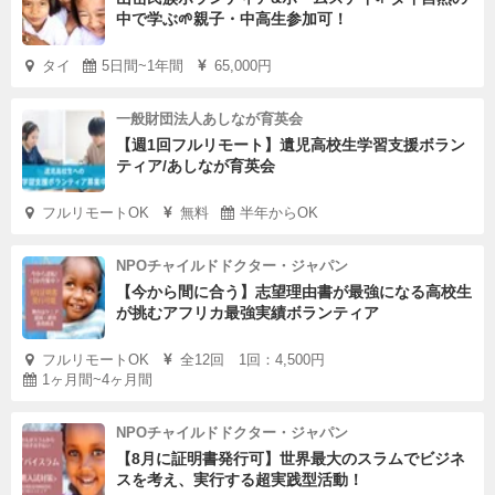
中で学ぶ🌱親子・中高生参加可！
タイ
5日間~1年間
65,000円
一般財団法人あしなが育英会
【週1回フルリモート】遺児高校生学習支援ボラン
ティア/あしなが育英会
フルリモートOK
無料
半年からOK
NPOチャイルドドクター・ジャパン
【今から間に合う】志望理由書が最強になる高校生
が挑むアフリカ最強実績ボランティア
フルリモートOK
全12回 1回：4,500円
1ヶ月間~4ヶ月間
NPOチャイルドドクター・ジャパン
【8月に証明書発行可】世界最大のスラムでビジネ
スを考え、実行する超実践型活動！