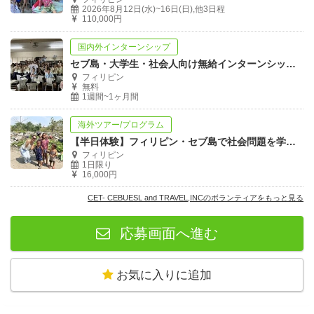
2026年8月12日(水)~16日(日),他3日程
110,000円
国内外インターンシップ
セブ島・大学生・社会人向け無給インターンシッププログラム
フィリピン
無料
1週間~1ヶ月間
海外ツアー/プログラム
【半日体験】フィリピン・セブ島で社会問題を学ぶ体験。現地の方との交流あり！
フィリピン
1日限り
16,000円
CET- CEBUESL and TRAVEL,INCのボランティアをもっと見る
応募画面へ進む
お気に入りに追加