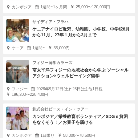
カンボジア
1週間~1ヶ月間
25,000〜120,000円
サイディア・フラハ
ケニアナイロビ近郊、幼稚園、小学校、中学校8月
から11月、27年１月から3月まで
ケニア
1週間~
35,000円
フィジー留学カラーズ
南太平洋フィジーの地域社会から学ぶ ソーシャル
アクション×ウェルビーイング留学
フィジー
2026年9月12日(土)~26日(土),他1日程
196,200〜228,400円
株式会社ピース・イン・ツアー
カンボジア／栄養教育ボランティア／SDGｓ貧困
をなくそう！／お菓子を届ける
カンボジア
1日限り
58,000〜78,500円