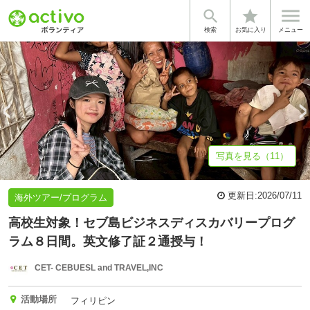


star
基本情報
募集詳細
弊社のVISION
体験談・雰囲気
企業情報
検索
お気に入り
メニュー
写真を見る（11）
更新日:
2026/07/11
海外ツアー/プログラム
高校生対象！セブ島ビジネスディスカバリープログ
ラム８日間。英文修了証２通授与！
CET- CEBUESL and TRAVEL,INC
活動場所
フィリピン