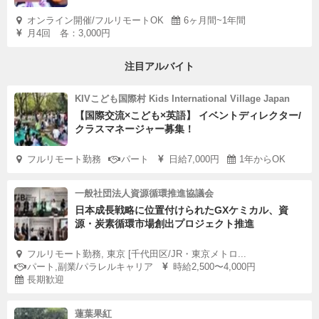
オンライン開催/フルリモートOK
6ヶ月間~1年間
月4回 各：3,000円
注目アルバイト
KIVこども国際村 Kids International Village Japan
【国際交流×こども×英語】 イベントディレクター/
クラスマネージャー募集！
フルリモート勤務
パート
日給7,000円
1年からOK
一般社団法人資源循環推進協議会
日本成長戦略に位置付けられたGXケミカル、資
源・炭素循環市場創出プロジェクト推進
フルリモート勤務, 東京 [千代田区/JR・東京メトロ...
パート,副業/パラレルキャリア
時給2,500〜4,000円
長期歓迎
蓮葉果紅