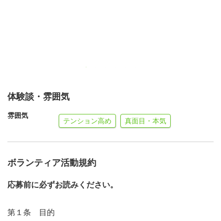
集合時間： 15時30分
活動時間： 15時30分～23時00分ごろ（休憩あり）
※高校生は22時で活動終了
※お茶と軽食をご用意いたします
活動内容： 会場の設営・受付・荷物預かり・給水所・コ
ース誘導・会場撤収作業など
服装： スタッフ用のビブスを当日お貸しいたします（要
体験談・雰囲気
返却）
雰囲気
テンション高め
真面目・本気
※服装は、ジャージ、スラックスなど（ベージュ・紺・黒
などの華美でないもの）を着用ください
※寒暖差や雨天の場合も考えられますので、重ね着、帽
ボランティア活動規約
子、冷却タオル、レインコート、カイロ、飲み物など
ご自身で対策して頂くようお願いします。
応募前に必ずお読みください。
※また今大会では、熱中症対策として日中18時までは１時
間に１度の10分休憩、又は20分以上のまとまった休憩を
第１条 目的
実施し、ボランティア向けの熱中症対策を行っています。