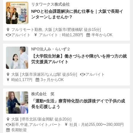
リタワークス株式会社
NPOと社会課題解決に挑む仕事を｜大阪で長期イ
ンターンしませんか？
フルリモート勤務, 大阪 [大阪市/肥後橋駅 徒歩15分]
アルバイト
アルバイト：時給1,280円
半年からOK
NPO法人み・らいず２
【大学院生対象】働きづらさや障がいを持つ方の就
労支援員アルバイト
大阪 [大阪市浪速区/なんば駅 徒歩5分]
アルバイト
時給1,177円
3ヶ月からOK
株式会社 笑
「運動×生活」療育特化型の放課後デイで子供の成
長を応援しよう
大阪 [堺市北区/新金岡駅 徒歩20分]
新卒,中途,アルバイト,パート
社員：月給255,000〜280,000円
長期歓迎