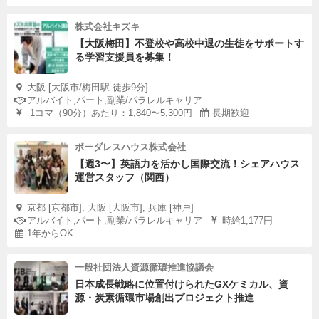
株式会社キズキ
【大阪梅田】不登校や高校中退の生徒をサポートす
る学習支援員を募集！
大阪 [大阪市/梅田駅 徒歩9分]
アルバイト,パート,副業/パラレルキャリア
1コマ（90分）あたり：1,840〜5,300円
長期歓迎
ボーダレスハウス株式会社
【週3〜】英語力を活かし国際交流！シェアハウス
運営スタッフ（関西）
京都 [京都市], 大阪 [大阪市], 兵庫 [神戸]
アルバイト,パート,副業/パラレルキャリア
時給1,177円
1年からOK
一般社団法人資源循環推進協議会
日本成長戦略に位置付けられたGXケミカル、資
源・炭素循環市場創出プロジェクト推進