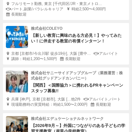
フルリモート勤務, 東京 [千代田区/JR・東京メトロ...
パート,副業/パラレルキャリア
時給2,500〜4,000円
長期歓迎
株式会社COLEYO
【新しい教育に興味のある方必見！】やってみた
い！に伴走する教室の有償インターン！
京都 [京都市/今出川駅 徒歩19分], 大阪 [豊中...
アルバイト
講師：時給1,200〜1,500円
長期歓迎
株式会社サニーサイドアップグループ（業務運営：株
式会社グッドアンドカンパニー）
【関西】＜国際協力＞に携われるPRキャンペーン
スタッフ募集!!
兵庫 [神戸], 京都 [京都市], 大阪 [...他2件
アルバイト,パート
現場勤務時の実質時給：時給1,500〜2,000円
長期歓迎
株式会社エデュケーショナルネットワーク
【2026年9月～】外国につながりのある子どもの学
習支援教室（岸里小学校教室）