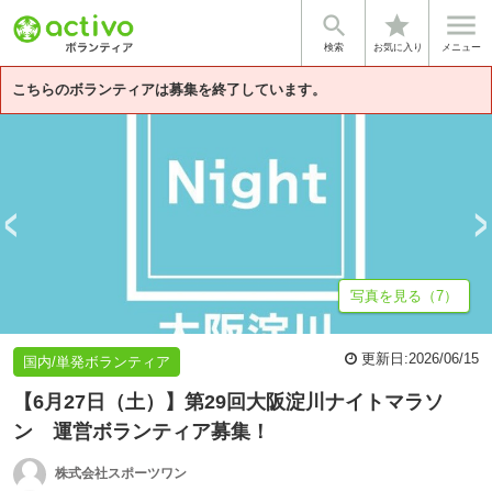


star
基本情報
募集詳細
体験談・雰囲気
ボランティア活動規約
企
検索
お気に入り
メニュー
こちらのボランティアは募集を終了しています。
写真を見る（7）
更新日:
2026/06/15
国内/単発ボランティア
【6月27日（土）】第29回大阪淀川ナイトマラソ
ン 運営ボランティア募集！
株式会社スポーツワン