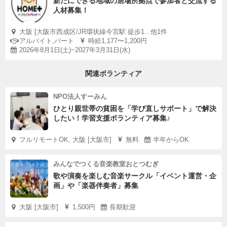
新たにできる地域の居場所拠点で参加者と交流する
人材募集！
大阪 [大阪市西成区/JR環状線今宮駅 徒歩1...他1件
アルバイト,パート
時給1,177〜1,200円
2026年8月1日(土)~2027年3月31日(水)
関連ボランティア
NPO法人すーみん
ひとり親世帯の貧困を「学び直しサポート」で解決
したい！学習支援ボランティア募集♪
フルリモートOK, 大阪 [大阪市]
無料
半年からOK
みんなでつくる音楽教室おとつむぎ
歌や演奏を楽しむ音楽サークル「イベント運営・企
画」や「楽器伴奏者」募集
大阪 [大阪市]
1,500円
長期歓迎