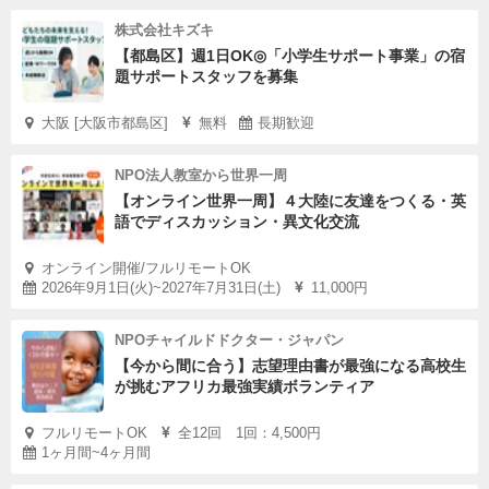
株式会社キズキ
【都島区】週1日OK◎「小学生サポート事業」の宿
題サポートスタッフを募集
大阪 [大阪市都島区]
無料
長期歓迎
NPO法人教室から世界一周
【オンライン世界一周】４大陸に友達をつくる・英
語でディスカッション・異文化交流
オンライン開催/フルリモートOK
2026年9月1日(火)~2027年7月31日(土)
11,000円
NPOチャイルドドクター・ジャパン
【今から間に合う】志望理由書が最強になる高校生
が挑むアフリカ最強実績ボランティア
フルリモートOK
全12回 1回：4,500円
1ヶ月間~4ヶ月間