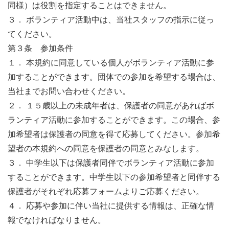
同様）は役割を指定することはできません。
ます。ご応募時に「受付完了メール」が届かない場合は、
３． ボランティア活動中は、当社スタッフの指示に従っ
別のメールアドレスをご設定ください。
てください。
※ボランティアにご応募いただきました皆様に、活動3日
第３条 参加条件
前に集合時間や集合場所等を記載した案内メールを送信し
１． 本規約に同意している個人がボランティア活動に参
ておりますが、メールが届かなくても特にご連絡いただく
加することができます。団体での参加を希望する場合は、
必要はございませんので、本ページに記載されている集合
当社までお問い合わせください。
時間に活動場所までお越しください
２． １５歳以上の未成年者は、保護者の同意があればボ
※キャンセルや欠席の方法は、応募時に自動配信される
ランティア活動に参加することができます。この場合、参
「受付完了メール」に記載されています。記載内容に沿っ
加希望者は保護者の同意を得て応募してください。参加希
てご自身でご対応ください
望者の本規約への同意を保護者の同意とみなします。
３． 中学生以下は保護者同伴でボランティア活動に参加
することができます。中学生以下の参加希望者と同伴する
保護者がそれぞれ応募フォームよりご応募ください。
４． 応募や参加に伴い当社に提供する情報は、正確な情
報でなければなりません。