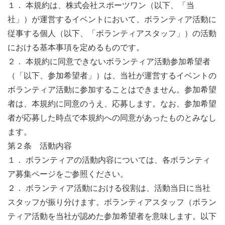
１． 本規約は、株式会社スポーツワン（以下、「当
社」）が運営するイベントにおいて、ボランティア活動に
※ご質問やお問い合わせの際は、「応募/お問い合わせペ
従事する個人（以下、「ボランティアスタッフ」）の活動
ージにて「お問い合わせ」を選択いただきますようお願い
における基本事項を定めるものです。
いたします。（「応募」を選択いただいた際のメッセージ
２． 本規約に同意できないボランティア活動参加希望者
欄には、ご質問等を記載されないようお願いいたしま
（「以下、参加希望者」）は、当社が運営するイベントの
す。）
ボランティア活動に参加することはできません。参加希望
※複数名様の同時のご応募はお受けできないシステムにな
者は、本規約に同意のうえ、応募します。なお、参加希望
っております。ご応募の際は、お一人ずつご応募いただき
者が応募した時点で本規約への同意があったものとみなし
ますようお願いいたします。
ます。
第２条 活動内容
★★★★★★★★★★★★ご確認願います！！！
１． ボランティアの活動内容については、各ボランティ
★★★★★★★★★★★★
ア募集ページをご参照ください。
２． ボランティア活動における役割は、活動当日に当社
※ボランティアを受け付けた際に自動返信メールが送信さ
スタッフが振り分けます。ボランティアスタッフ（ボラン
れますが、携帯キャリアのセキュリティーにより、受付完
ティア活動を当社が認めた参加希望者を意味します。以下
了メールや詳細案内メールが届かない例が数件発生してい