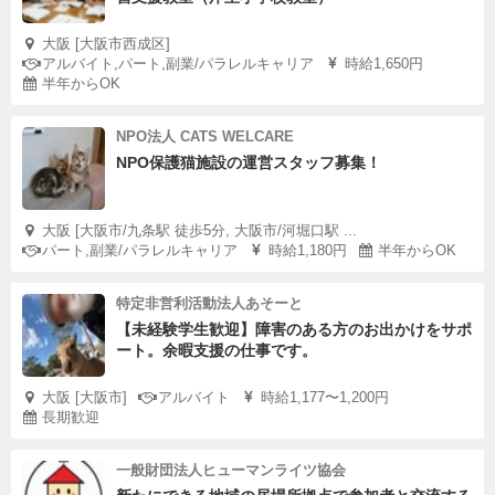
大阪 [大阪市西成区]
アルバイト,パート,副業/パラレルキャリア
時給1,650円
半年からOK
NPO法人 CATS WELCARE
NPO保護猫施設の運営スタッフ募集！
大阪 [大阪市/九条駅 徒歩5分, 大阪市/河堀口駅 ...
パート,副業/パラレルキャリア
時給1,180円
半年からOK
特定非営利活動法人あそーと
【未経験学生歓迎】障害のある方のお出かけをサポ
ート。余暇支援の仕事です。
大阪 [大阪市]
アルバイト
時給1,177〜1,200円
長期歓迎
一般財団法人ヒューマンライツ協会