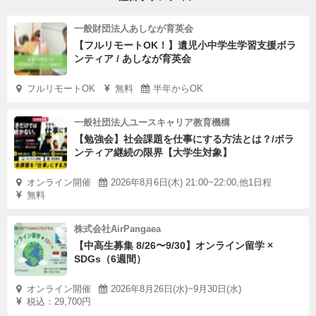
一般財団法人あしなが育英会
【フルリモートOK！】遺児小中学生学習支援ボラ
ンティア / あしなが育英会
フルリモートOK
無料
半年からOK
一般社団法人ユースキャリア教育機構
【勉強会】社会課題を仕事にする方法とは？/ボラ
ンティア継続の限界【大学生対象】
オンライン開催
2026年8月6日(木) 21:00~22:00,他1日程
無料
株式会社AirPangaea
【中高生募集 8/26〜9/30】オンライン留学 ×
SDGs（6週間）
オンライン開催
2026年8月26日(水)~9月30日(水)
税込：29,700円