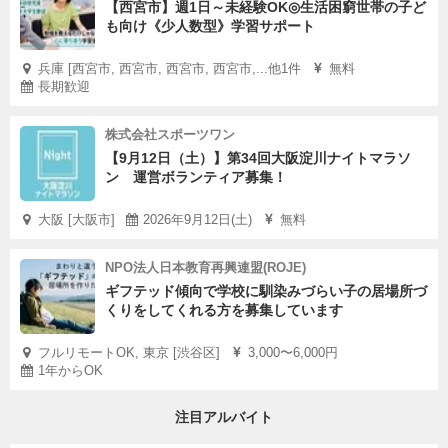
【西宮市】週1日～未経験OK◎生活困窮世帯の子ど
も向け《少人数型》学習サポート
兵庫 [西宮市, 西宮市, 西宮市, 西宮市,...他1件
無料
長期歓迎
株式会社スポーツワン
【9月12日（土）】第34回大阪淀川ナイトマラソ
ン 運営ボランティア募集！
大阪 [大阪市]
2026年9月12日(土)
無料
NPO法人日本教育再興連盟(ROJE)
ギフテッド傾向で学校に馴染みづらい子の居場所づ
くりをしてくれる方を募集しています
フルリモートOK, 東京 [渋谷区]
3,000〜6,000円
1年からOK
注目アルバイト