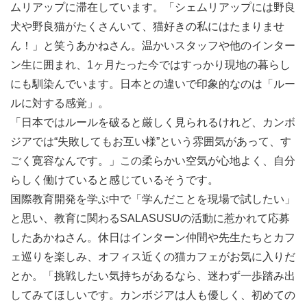
〇明確な自分の信念を軸に実際に活動している、学生/大
ムリアップに滞在しています。「シェムリアップには野良
人との出会い
犬や野良猫がたくさんいて、猫好きの私にはたまりませ
・キャリアデザインの参考にできる
ん！」と笑うあかねさん。温かいスタッフや他のインター
・同じ分野に興味のある同世代の学生と切磋琢磨できる
ン生に囲まれ、1ヶ月たった今ではすっかり現地の暮らし
・自分のやりたいこと・信念を行動に移し、フィードバッ
にも馴染んでいます。日本との違いで印象的なのは「ルー
クをもらえる
ルに対する感覚」。
・様々な形の国際協力、考え方に触れることができる
「日本ではルールを破ると厳しく見られるけれど、カンボ
・自分の興味関心、ゆずれない信念、就活時の自分の軸、
ジアでは“失敗してもお互い様”という雰囲気があって、す
を発見できる機会
ごく寛容なんです。」この柔らかい空気が心地よく、自分
国際協力を仕事にしたいけど今後のキャリアに悩んでいる
らしく働けていると感じているそうです。
方にオススメです！
国際教育開発を学ぶ中で「学んだことを現場で試したい」
________________________________________
と思い、教育に関わるSALASUSUの活動に惹かれて応募
◉インターンの条件
したあかねさん。休日はインターン仲間や先生たちとカフ
勤務場所：カンボジア（シェムリアップ）
ェ巡りを楽しみ、オフィス近くの猫カフェがお気に入りだ
勤務期間：6ヵ月以上
とか。「挑戦したい気持ちがあるなら、迷わず一歩踏み出
必要な業務経験・能力：
してみてほしいです。カンボジアは人も優しく、初めての