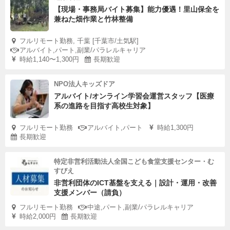
【現場・事務局バイト募集】能力優遇！里山保全を
兼ねた畑作業と竹林整備
フルリモート勤務, 千葉 [千葉市/土気駅]
アルバイト,パート,副業/パラレルキャリア
時給1,140〜1,300円
長期歓迎
NPO法人キッズドア
アルバイト/オンライン学習会運営スタッフ【医療
系の進路を目指す高校生対象】
フルリモート勤務
アルバイト,パート
時給1,300円
長期歓迎
特定非営利活動法人全国こども食堂支援センター・む
すびえ
非営利団体のICT基盤を支える｜設計・運用・改善
支援メンバー（請負）
フルリモート勤務
中途,パート,副業/パラレルキャリア
時給2,000円
長期歓迎