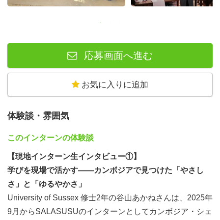
勤務場所：カンボジア現地（シェムリアップ州農村部にあ
るラボ・スクールまたはシェムリアップ市内のオフィス）
________________________________________
◉SALASUSUが求めるインターン像
応募画面へ進む
下記のような方からのご応募をお待ちしています。
・SALASUSUの哲学や事業に共感している
・教育分野に興味がある
お気に入りに追加
・国際協力分野の勉強をしていて、実践経験を積みたい
・将来NPO/NGOで働きたい
体験談・雰囲気
・自分の手で事業を動かしてみたい
________________________________________
このインターンの体験談
◉インターンを通じて得られること
【現地インターン生インタビュー①】
〇新規事業の中核に関わる経験、NPO法人の立ち上げ・
学びを現場で活かす——カンボジアで見つけた「やさし
成長のプロセスに携われる
さ」と「ゆるやかさ」
〇一般的な営利企業では得がたい、団体の「哲学」「ミッ
University of Sussex 修士2年の谷山あかねさんは、2025年
ション」を軸に働く経験
9月からSALASUSUのインターンとしてカンボジア・シェ