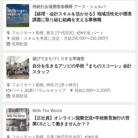
持続社会連携推進機構 アース・シェルパ
【経理・会計スキルを活かせる】地域活性化や環境
課題に取り組む組織を支える事務職
フルリモート勤務, 東京 [千代田区]
中途,パート
経験・スキルを考慮し決定：月給250,000〜330,000円
長期歓迎
遊びでまちづくりする準備室
自分を生きるアソビの学校『まちのスコーレ』会計
スタッフ
フルリモート勤務, 神奈川 [茅ヶ崎市]
パート,副業/パラレルキャリア
時給1,800〜2,200円
長期歓迎
With The World
【正社員】オンライン国際交流×学校教育旅行の営
業CSとして働きませんか？？
フルリモート勤務, 兵庫 [神戸市中央区]
中途