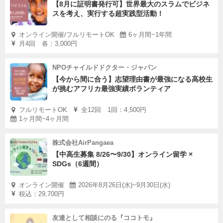
【8月に証明書発行可】世界最大のスラムでビジネ
スを考え、実行する超実践型活動！
オンライン開催/フルリモートOK
6ヶ月間~1年間
月4回 各：3,000円
NPOチャイルドドクター・ジャパン
【今から間に合う】志望理由書が最強になる高校生
が挑むアフリカ最強実績ボランティア
フルリモートOK
全12回 1回：4,500円
1ヶ月間~4ヶ月間
株式会社AirPangaea
【中高生募集 8/26〜9/30】オンライン留学 ×
SDGs（6週間）
オンライン開催
2026年8月26日(水)~9月30日(水)
税込：29,700円
友達として相談にのる『ココトモ』