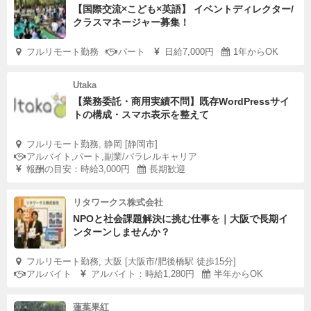
【国際交流×こども×英語】 イベントディレクター/
クラスマネージャー募集！
フルリモート勤務
パート
日給7,000円
1年からOK
Utaka
【業務委託・商用実績不問】既存WordPressサイ
トの構成・スマホ表示を整えて
フルリモート勤務, 静岡 [静岡市]
アルバイト,パート,副業/パラレルキャリア
報酬の目安：時給3,000円
長期歓迎
リタワークス株式会社
NPOと社会課題解決に挑む仕事を｜大阪で長期イ
ンターンしませんか？
フルリモート勤務, 大阪 [大阪市/肥後橋駅 徒歩15分]
アルバイト
アルバイト：時給1,280円
半年からOK
蓮葉果紅