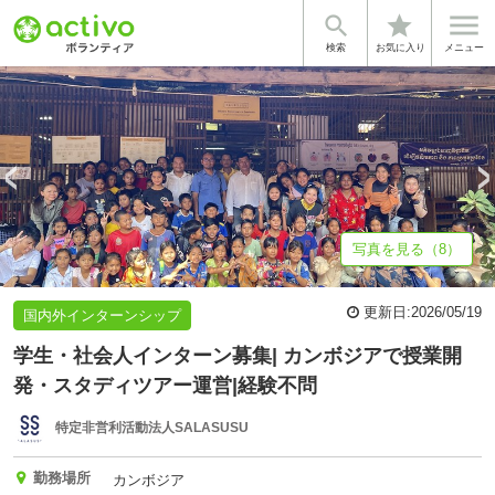


star
基本情報
募集詳細
体験談・雰囲気
法人情報
検索
お気に入り
メニュー
写真を見る（8）
更新日:
2026/05/19
国内外インターンシップ
学生・社会人インターン募集| カンボジアで授業開
発・スタディツアー運営|経験不問
特定非営利活動法人SALASUSU
勤務場所
カンボジア