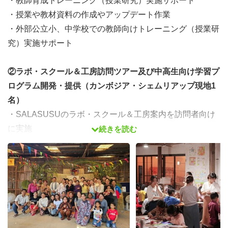
・教師育成トレーニング（授業研究）実施サポート
・授業や教材資料の作成やアップデート作業
・外部公立小、中学校での教師向けトレーニング（授業研
究）実施サポート
②ラボ・スクール＆工房訪問ツアー及び中高生向け学習プ
ログラム開発・提供（カンボジア・シェムリアップ現地1
名）
・SALASUSUのラボ・スクール＆工房案内を訪問者向け
に実施
続きを読む
・学習プログラム教材および資料の作成やアップデート作
業
・カンボジア現地渡航型学習プログラムの企画運営、ラ
ボ・スクール＆工房訪問ツアーの手配・提供
・ラボ・スクール兼工房に併設されるショップでの商品販
売、その他管理