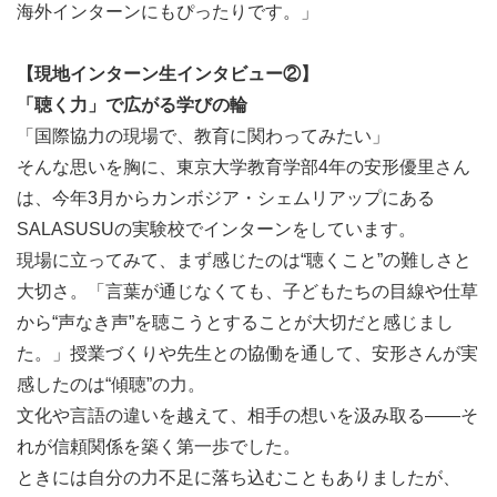
・SALASUSUのミッション・哲学に共感できること
海外インターンにもぴったりです。」
・教育分野への興味関心・好奇心があること
（SALASUSUの学校では、日本でも先進的な公立学校が
【現地インターン生インタビュー②
】
取り組む「学びの共同体」のコンセプトを取り入れた学び
「聴く力」で広がる学びの輪
づくりを行っています。）
「国際協力の現場で、教育に関わってみたい」
・事業を自分ごととして捉え、自律的に行動し続けられる
そんな思いを胸に、東京大学教育学部4年の安形優里さん
こと
は、今年3月からカンボジア・シェムリアップにある
・周囲とコミュニケーションを積極的に取りながら、業務
SALASUSUの実験校でインターンをしています。
を進められること
現場に立ってみて、まず感じたのは“聴くこと”の難しさと
大切さ。「言葉が通じなくても、子どもたちの目線や仕草
語学力：
から“声なき声”を聴こうとすることが大切だと感じまし
・英語（団体内のカンボジア人スタッフ、外部のパートナ
た。」授業づくりや先生との協働を通して、安形さんが実
ーと英語でコミュニケーションをとる機会が多くあります
感したのは“傾聴”の力。
が、必須ではありません。）
文化や言語の違いを越えて、相手の想いを汲み取る――そ
れが信頼関係を築く第一歩でした。
ときには自分の力不足に落ち込むこともありましたが、