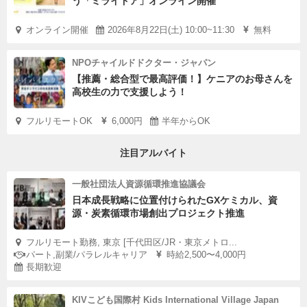
う「ミライドア」オンライン開催
オンライン開催
2026年8月22日(土) 10:00~11:30
無料
NPOチャイルドドクター・ジャパン
【推薦・総合型で最高評価！】ケニアのお母さんを
高校生の力で支援しよう！
フルリモートOK
6,000円
半年からOK
注目アルバイト
一般社団法人資源循環推進協議会
日本成長戦略に位置付けられたGXケミカル、資
源・炭素循環市場創出プロジェクト推進
フルリモート勤務, 東京 [千代田区/JR・東京メトロ...
パート,副業/パラレルキャリア
時給2,500〜4,000円
長期歓迎
KIVこども国際村 Kids International Village Japan