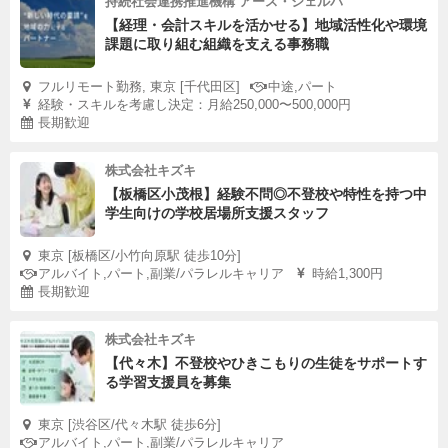
持続社会連携推進機構 アース・シェルパ
【経理・会計スキルを活かせる】地域活性化や環境
課題に取り組む組織を支える事務職
フルリモート勤務, 東京 [千代田区]
中途,パート
経験・スキルを考慮し決定：月給250,000〜500,000円
長期歓迎
株式会社キズキ
【板橋区小茂根】経験不問◎不登校や特性を持つ中
学生向けの学校居場所支援スタッフ
東京 [板橋区/小竹向原駅 徒歩10分]
アルバイト,パート,副業/パラレルキャリア
時給1,300円
長期歓迎
株式会社キズキ
【代々木】不登校やひきこもりの生徒をサポートす
る学習支援員を募集
東京 [渋谷区/代々木駅 徒歩6分]
アルバイト,パート,副業/パラレルキャリア