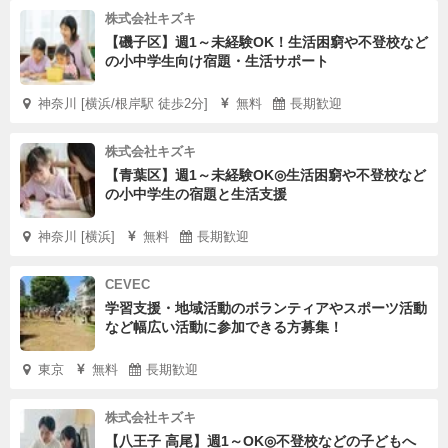
株式会社キズキ
【磯子区】週1～未経験OK！生活困窮や不登校など
の小中学生向け宿題・生活サポート
神奈川 [横浜/根岸駅 徒歩2分]
無料
長期歓迎
株式会社キズキ
【青葉区】週1～未経験OK◎生活困窮や不登校など
の小中学生の宿題と生活支援
神奈川 [横浜]
無料
長期歓迎
CEVEC
学習支援・地域活動のボランティアやスポーツ活動
など幅広い活動に参加できる方募集！
東京
無料
長期歓迎
株式会社キズキ
【八王子 高尾】週1～OK◎不登校などの子どもへ