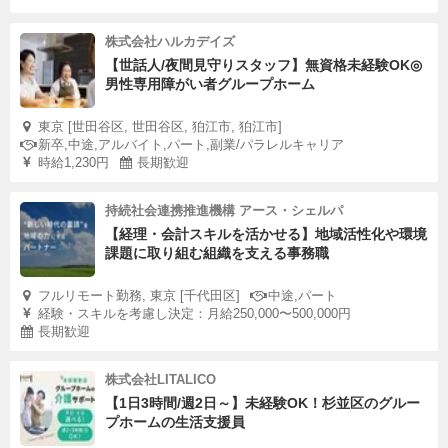
株式会社ハルカデイズ
【世話人/夜間見守りスタッフ】無資格未経験OK◎
男性専用障がい者グループホーム
東京 [世田谷区, 世田谷区, 狛江市, 狛江市]
新卒,中途,アルバイト,パート,副業/パラレルキャリア
時給1,230円
長期歓迎
持続社会連携推進機構 アース・シェルパ
【経理・会計スキルを活かせる】地域活性化や環境
課題に取り組む組織を支える事務職
フルリモート勤務, 東京 [千代田区]
中途,パート
経験・スキルを考慮し決定：月給250,000〜500,000円
長期歓迎
株式会社LITALICO
【1日3時間/週2日～】未経験OK！杉並区のグルー
プホームの生活支援員