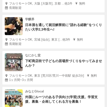
フルリモートOK, 大阪 [大阪市], 京都 ...他1件
無料
長期歓迎
学醸界
日本酒を通して就活解禁前に”語れる経験”をつくり
たい大学2,3年生へ!
フルリモートOK, 宮城 [仙台], 東京 [...他3件
無料
長期歓迎
なにかし堂
下町商店街で子どもの居場所づくりをやってみませ
んか？
フルリモートOK, 東京 [荒川区/荒川一中前駅 徒歩2分]
無料
1ヶ月間~3ヶ月間
みなとGlocal
外国にルーツのある子供向け(学習)支援。学習支
援、募集・企画してくれる方を募集！