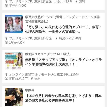
フルリモートOK, 東京 [渋谷区], 大阪 ...他1件
無料
半年からOK
学習支援塾ビーンズ（運営：アップシードビーンズ非
営利型株式会社）
「寄り添い」の先にある心理的アプローチ。教育・
心理の理論を、一生モノの実践知へ。
フルリモートOK, 東京 [新宿区]
時給0〜1,470円
1年からOK
維新隊ユネスコクラブ NPO法人
無料塾「ステップアップ塾」【オンライン・オフラ
イン学習指導の講師】大募集！！！
オンライン開催/フルリモートOK, 東京 [中...他5件
期間は相談可
無料
学醸界
【U30必見】若者から日本酒を盛り上げよう！日本
酒の魅力を広める仲間を募集中！