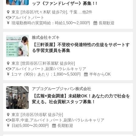
ッフ《ファンドレイザー》募集！!
東京 [渋谷区/代々木駅 徒歩7分], 千葉 ...他2件
アルバイト,パート
現場勤務時の実質時給：時給1,500〜2,000円
長期歓迎
株式会社キズキ
【三軒茶屋】不登校や発達特性の生徒をサポートす
る学習支援員を募集
東京 [世田谷区/三軒茶屋駅 徒歩9分]
アルバイト,パート,副業/パラレルキャリア
1コマ（90分）あたり：1,890〜5,500円
半年からOK
アプコグループジャパン株式会社
【広報×資金調達】未経験OK！あなたの力で社会を
変える。社会貢献スタッフ募集！
東京 [渋谷区/渋谷駅 徒歩7分]
新卒,中途,アルバイト,パート,副業/パラレルキャリア
日給5,000〜20,000円
長期歓迎