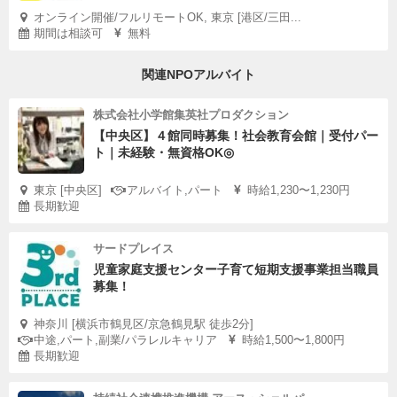
オンライン開催/フルリモートOK, 東京 [港区/三田...
期間は相談可
無料
関連NPOアルバイト
株式会社小学館集英社プロダクション
【中央区】４館同時募集！社会教育会館｜受付パー
ト｜未経験・無資格OK◎
東京 [中央区]
アルバイト,パート
時給1,230〜1,230円
長期歓迎
サードプレイス
児童家庭支援センター子育て短期支援事業担当職員
募集！
神奈川 [横浜市鶴見区/京急鶴見駅 徒歩2分]
中途,パート,副業/パラレルキャリア
時給1,500〜1,800円
長期歓迎