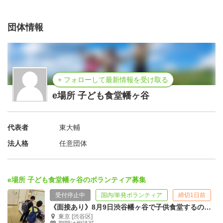
団体情報
+ フォローして最新情報を受け取る
e場所 子ども食堂幡ヶ谷
代表者
東大輔
法人格
任意団体
e場所 子ども食堂幡ヶ谷のボランティア募集
受付停止中
国内/単発ボランティア
締切1日前
《面接あり》8月9日渋谷幡ヶ谷で子供食堂するので片付けボランティア募集18時まで
東京 [渋谷区]