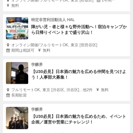
オンライン開催/フルリモートOK, 東京 [杉並区]
2年間~
無料
特定非営利活動法人 HAL
障がい児・者と様々な野外活動へ！宿泊キャンプか
ら日帰りイベントまで盛り沢山！
オンライン開催/フルリモートOK, 東京 [世田谷区]
期間は相談可
無料
学醸界
【U30必見】日本酒の魅力を広める仲間を見つけよ
う！人事部大募集！
フルリモートOK, 東京 [渋谷区, 渋谷区]...他2件
無料
長期歓迎
学醸界
【U30必見】日本酒の魅力を広めるため、イベント
企画／運営や営業にチャレンジ！