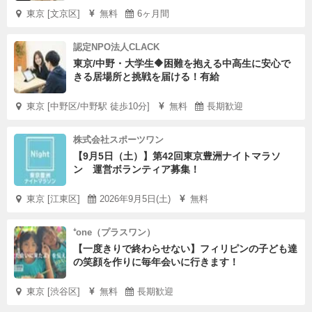
東京 [文京区]
無料
6ヶ月間
認定NPO法人CLACK
東京/中野・大学生🔶困難を抱える中高生に安心で
きる居場所と挑戦を届ける！有給
東京 [中野区/中野駅 徒歩10分]
無料
長期歓迎
株式会社スポーツワン
【9月5日（土）】第42回東京豊洲ナイトマラソ
ン 運営ボランティア募集！
東京 [江東区]
2026年9月5日(土)
無料
⁺one（プラスワン）
【一度きりで終わらせない】フィリピンの子ども達
の笑顔を作りに毎年会いに行きます！
東京 [渋谷区]
無料
長期歓迎