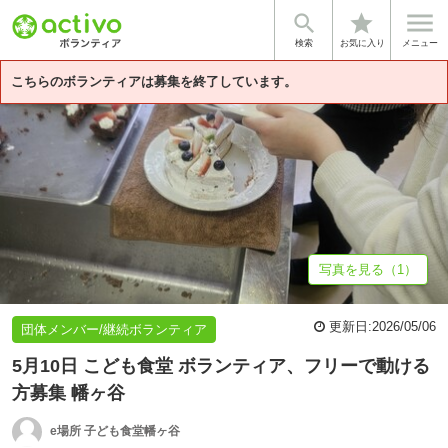


star
基本情報
体験談・雰囲気
団体情報
検索
お気に入り
メニュー
こちらのボランティアは募集を終了しています。
写真を見る（1）
更新日:
2026/05/06
団体メンバー/継続ボランティア
5月10日 こども食堂 ボランティア、フリーで動ける
方募集 幡ヶ谷
e場所 子ども食堂幡ヶ谷