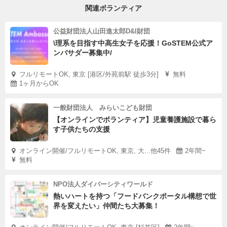
関連ボランティア
公益財団法人山田進太郎D&I財団
\理系を目指す中高生女子を応援！GoSTEM公式ア
ンバサダー募集中/
フルリモートOK, 東京 [港区/外苑前駅 徒歩3分]
無料
1ヶ月からOK
一般財団法人 みらいこども財団
【オンラインでボランティア】児童養護施設で暮ら
す子供たちの支援
オンライン開催/フルリモートOK, 東京, 大...他45件
2年間~
無料
NPO法人ダイバーシティワールド
熱いハートを持つ「フードバンクポータル構想で世
界を変えたい」仲間たち大募集！