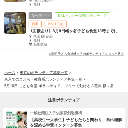
期間は相談可
無料
受付停止中
団体メンバー/継続ボランティア
新着
締切1日前
《面接あり》8月9日幡ヶ谷子ども食堂13時までに来れる方調理補助ボランティア
東京 [渋谷区]
無料
長期歓迎
e場所 子ども食堂幡ヶ谷のボランティアをもっと見る
ホーム
東京のボランティア募集一覧
東京でのこども・教育系ボランティア募集一覧
5月10日 こども食堂 ボランティア、フリーで動ける方募集 幡ヶ谷
注目ボランティア
一般社団法人子供教育創造機構
【高校生〜大学生】子どもたちと関わり、自己理解
を深める学童インターン募集！！