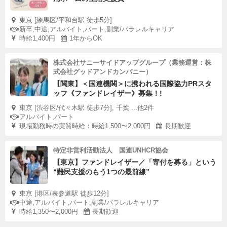
東京 [練馬区/平和台駅 徒歩5分]
新卒,中途,アルバイト,パート,副業/パラレルキャリア
時給1,400円
1年からOK
株式会社サニーサイドアップグループ（業務運営：株
式会社グッドアンドカンパニー）
【関東】＜国連機関＞に携われる国際協力PRスタ
ッフ《ファンドレイザー》募集！!
東京 [渋谷区/代々木駅 徒歩7分], 千葉 ...他2件
アルバイト,パート
現場勤務時の実質時給：時給1,500〜2,000円
長期歓迎
特定非営利活動法人 国連UNHCR協会
【東京】ファンドレイザー／「寄付を募る」という
“難民支援のもう1つの最前線”
東京 [港区/表参道駅 徒歩12分]
中途,アルバイト,パート,副業/パラレルキャリア
時給1,350〜2,000円
長期歓迎