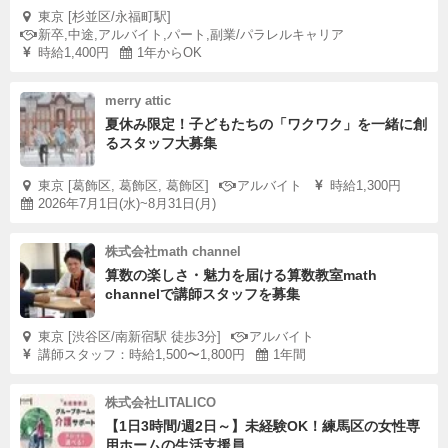
東京 [杉並区/永福町駅]
新卒,中途,アルバイト,パート,副業/パラレルキャリア
時給1,400円
1年からOK
merry attic
夏休み限定！子どもたちの「ワクワク」を一緒に創
るスタッフ大募集
東京 [葛飾区, 葛飾区, 葛飾区]
アルバイト
時給1,300円
2026年7月1日(水)~8月31日(月)
株式会社math channel
算数の楽しさ・魅力を届ける算数教室math
channelで講師スタッフを募集
東京 [渋谷区/南新宿駅 徒歩3分]
アルバイト
講師スタッフ：時給1,500〜1,800円
1年間
株式会社LITALICO
【1日3時間/週2日～】未経験OK！練馬区の女性専
用ホームの生活支援員