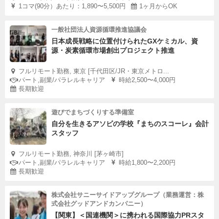
1コマ(90分）あたり：1,890〜5,500円
1ヶ月からOK
一般社団法人資源循環推進協議会
日本成長戦略に位置付けられたGXケミカル、資
源・炭素循環市場創出プロジェクト推進
フルリモート勤務, 東京 [千代田区/JR・東京メトロ...
パート,副業/パラレルキャリア
時給2,500〜4,000円
長期歓迎
遊びでまちづくりする準備室
自分を生きるアソビの学校『まちのスコーレ』会計
スタッフ
フルリモート勤務, 神奈川 [茅ヶ崎市]
パート,副業/パラレルキャリア
時給1,800〜2,200円
長期歓迎
株式会社サニーサイドアップグループ（業務運営：株
式会社グッドアンドカンパニー）
【関東】＜国連機関＞に携われる国際協力PRスタ