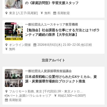
の《家庭訪問型》学習支援スタッフ
東京 [八王子/高尾駅]
無料
長期歓迎
一般社団法人ユースキャリア教育機構
【勉強会】社会課題を仕事にする方法とは？/ボラ
ンティア継続の限界【大学生対象】
オンライン開催
2026年8月6日(木) 21:00~22:00,他1日程
無料
注目アルバイト
一般社団法人資源循環推進協議会
日本成長戦略に位置付けられたGXケミカル、資
源・炭素循環市場創出プロジェクト推進
フルリモート勤務, 東京 [千代田区/JR・東京メトロ...
パート,副業/パラレルキャリア
時給2,500〜4,000円
長期歓迎