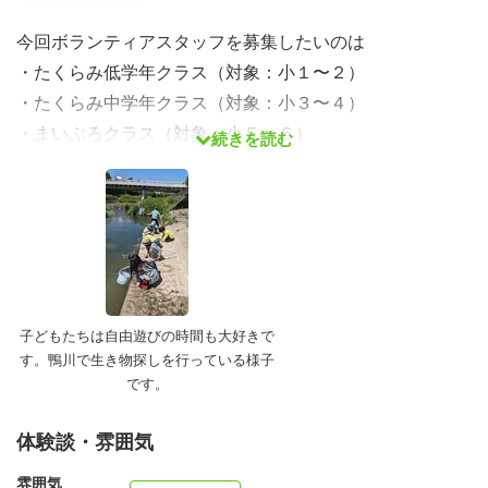
今回ボランティアスタッフを募集したいのは
・たくらみ低学年クラス（対象：小１〜２）
・たくらみ中学年クラス（対象：小３〜４）
・まいぷろクラス（対象：小５〜６）
続きを読む
です。
特に「たくらみ低学年クラス」と「まいぷろクラス」のス
タッフ体制を強化したいと考えています。
これまで活躍してくれた学生スタッフの大学卒業と「まい
ぷろクラス」の来年度からの再開講に伴い、4月から正式
子どもたちは自由遊びの時間も大好きで
に関わってくださる方を探しています。
す。鴨川で生き物探しを行っている様子
です。
たくらみ低学年・中学年クラスでは、あらかじめテーマが
設定されたグループ探究に取り組んでいます。
体験談・雰囲気
プログラムの根幹となる「テーマプロジェクト」では、1
雰囲気