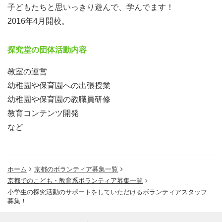
子どもたちと思いっきり遊んで、学んでます！
彼らと同じ目線に立って、ぜひ全力で関わってみてくださ
2016年4月開校。
い。
みんなで過ごしたゆるやかな遊びの時間が居心地の良い空
探究堂の団体活動内容
間（場）をつくる礎になっていることを肌で感じていただ
けると思います。
教室の運営
幼稚園や保育園への出張授業
②グループ探究のサポートを行う（たくらみ低学年・中学
幼稚園や保育園の教職員研修
年クラス）
教育コンテンツ開発
たくらみ低学年・中学年クラスでは、あらかじめテーマが
など
設定されたグループ探究に取り組んでいます。
いずれのテーマも正解がないため、子どもたちは試行錯誤
をしながら自分たちなりの解を作り出していきます。
ホーム
京都のボランティア募集一覧
京都でのこども・教育系ボランティア募集一覧
グループ探究の進行は探究堂代表の山田が行いますので、
小学生の探究活動のサポートをしていただけるボランティアスタッフ
募集！
ボランティアスタッフの方にはその活動ができるだけ円滑
に進むようサポートしていただきたいと考えています。