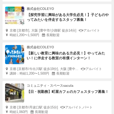
株式会社COLEYO
【探究学習に興味がある大学生必見！】子どものや
ってみたいを伴走するスタッフ募集！
京都 [京都市], 大阪 [豊中市/少路駅 徒歩14分]
アルバイト
時給1,200〜1,500円
長期歓迎
株式会社COLEYO
【新しい教育に興味のある方必見！】やってみた
い！に伴走する教室の有償インターン！
京都 [京都市/今出川駅 徒歩19分], 大阪 [豊中...
アルバイト
講師：時給1,200〜1,500円
長期歓迎
コミュニティ・スペースsacula
【日・祝勤務】町屋カフェのカフェスタッフ募集！
京都 [京都市/丹波口駅 徒歩15分]
アルバイト,パート
時給1,060円
長期歓迎