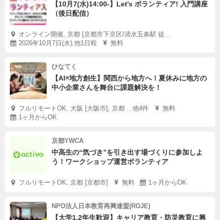
【10月7(水)14:00-】Let's ボランティア! 入門講座
◎探究堂の活動に興味を持ってくださった方へ
（後日配信）
探究堂で過ごす時間は、子どもに関わる仕事につきたいと
オンライン開催, 京都 [京都市下京区/清水五条駅 徒...
考えている方はもちろん、そうでない方にとっても良い機
2026年10月7日(水),他1日程
無料
会になるかと思います。
ひなてく
【AI×地方創生】関西から地方へ！夏休みに地方の
まずは、ぜひ一度見学にいらしてください。
中小企業さんを舞台に課題解決を！
あなたにお会いできることを楽しみにしています。
フルリモートOK, 大阪 [大阪市], 京都 ...他4件
無料
1ヶ月からOK
京都YWCA
中高生の“気づき”を引き出す場づくりに参加しよ
う！ワークショップ運営ボランティア
フルリモートOK, 京都 [京都市]
無料
1ヶ月からOK
NPO法人日本教育再興連盟(ROJE)
【大学1,2年生歓迎】キャリア教育・防災教育に興