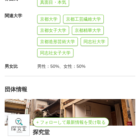
真面目・本気
つのテーマを2ヶ月かけてじっくり取り組み、最後にプロ
ジェクトの成果を発表することとプロジェクト全体のふり
関連大学
京都大学
京都工芸繊維大学
かえりを実施することが特徴です。
京都女子大学
京都精華大学
まいぷろクラスは、探究堂における学びの集大成として個
京都造形芸術大学
同志社大学
人探究（自由研究）に取り組むクラスです。
同志社女子大学
単に調べて終わりではなく、「自ら考え、自ら判断し、自
ら行動・実践すること」に重きを置くところが特徴だと言
男女比
男性：50%、女性：50%
えるでしょう。
彼らには探究堂でこれまで培ってきた知的好奇心を思う存
団体情報
分発揮してもらいたいと考えています。
まずは時間帯や内容の希望を伺い、他スタッフとの配置バ
ランスを考慮したうえで、いずれか1クラスに参加してい
+ フォローして最新情報を受け取る
ただくことになります。
探究堂