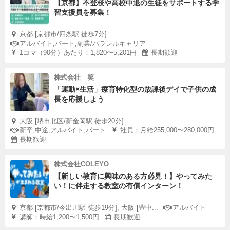
【京都】不登校や高校中退の生徒をサポートする学
るのが印象的です。
習支援員を募集！
京都 [京都市/四条駅 徒歩7分]
石に関する知識もさることながら、何よりも生き生きと
アルバイト,パート,副業/パラレルキャリア
1コマ（90分）あたり：1,820〜5,201円
長期歓迎
「石ころ」について語る子どもたちの姿はとても立派です
よ！
株式会社 笑
「運動×生活」療育特化型の放課後デイで子供の成
長を応援しよう
◎活動の事例（まいぷろクラス：個人探究（自由研究））
大阪 [堺市北区/新金岡駅 徒歩20分]
過去の個人探究（自由研究）の事例の一部をご紹介しま
新卒,中途,アルバイト,パート
社員：月給255,000〜280,000円
長期歓迎
す。
株式会社COLEYO
【新しい教育に興味のある方必見！】やってみた
い！に伴走する教室の有償インターン！
京都 [京都市/今出川駅 徒歩19分], 大阪 [豊中...
アルバイト
講師：時給1,200〜1,500円
長期歓迎