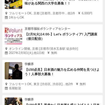
味がある関西の大学生募集！！
フルリモートOK, 京都 [京都市, 京都市中...他1件
6,000円
1年からOK
京都市福祉ボランティアセンター
【2月9(火)14:00-】Let's ボランティア! 入門講座
（後日配信）
オンライン開催, 京都 [京都市/清水五条駅 徒歩8分]
2027年2月9日(火),他1日程
無料
学醸界
【U30必見】日本酒の魅力を広める仲間を見つけよ
う！人事部大募集！
フルリモートOK, 東京 [渋谷区, 渋谷区]...他2件
無料
長期歓迎
学醸界