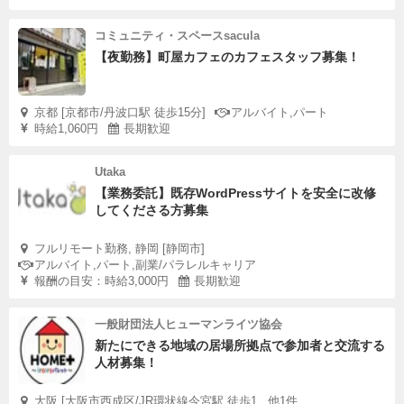
コミュニティ・スペースsacula
【夜勤務】町屋カフェのカフェスタッフ募集！
京都 [京都市/丹波口駅 徒歩15分]
アルバイト,パート
時給1,060円
長期歓迎
Utaka
【業務委託】既存WordPressサイトを安全に改修
してくださる方募集
フルリモート勤務, 静岡 [静岡市]
アルバイト,パート,副業/パラレルキャリア
報酬の目安：時給3,000円
長期歓迎
一般財団法人ヒューマンライツ協会
新たにできる地域の居場所拠点で参加者と交流する
人材募集！
大阪 [大阪市西成区/JR環状線今宮駅 徒歩1...他1件