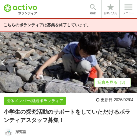


star
基本情報
募集詳細
体験談・雰囲気
団体情報
検索
お気に入り
メニュー
こちらのボランティアは募集を終了しています。
写真を見る（3）
更新日:
2026/02/04
団体メンバー/継続ボランティア
小学生の探究活動のサポートをしていただけるボラ
ンティアスタッフ募集！
探究堂