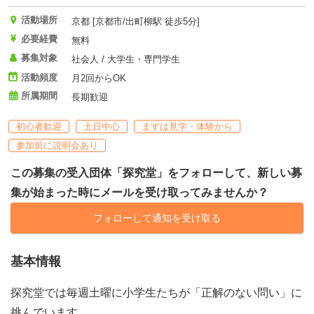
活動場所
京都 [京都市/出町柳駅 徒歩5分]
必要経費
無料
募集対象
社会人 / 大学生・専門学生
活動頻度
月2回からOK
所属期間
長期歓迎
初心者歓迎
土日中心
まずは見学・体験から
参加前に説明会あり
この募集の受入団体「探究堂」をフォローして、新しい募
集が始まった時にメールを受け取ってみませんか？
フォローして通知を受け取る
基本情報
探究堂では毎週土曜に小学生たちが「正解のない問い」に
挑んでいます。