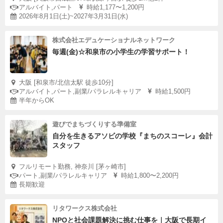
アルバイト,パート
時給1,177〜1,200円
2026年8月1日(土)~2027年3月31日(水)
株式会社エデュケーショナルネットワーク
毎週(金)☆和泉市の小学生の学習サポート！
大阪 [和泉市/北信太駅 徒歩10分]
アルバイト,パート,副業/パラレルキャリア
時給1,500円
半年からOK
遊びでまちづくりする準備室
自分を生きるアソビの学校『まちのスコーレ』会計
スタッフ
フルリモート勤務, 神奈川 [茅ヶ崎市]
パート,副業/パラレルキャリア
時給1,800〜2,200円
長期歓迎
リタワークス株式会社
NPOと社会課題解決に挑む仕事を｜大阪で長期イ