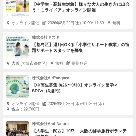
【中学生・高校生対象】様々な大人の生き方に出会
川の石の秘密に迫るテーマプロジェクトです。
う「ミライドア」オンライン開催
身近にありながらも普段はあまり意識することのない「石
ころ」。
オンライン開催
2026年8月22日(土) 10:00~11:30
無料
まずはじめに子どもたちが石について知ってることや思い
株式会社キズキ
つくことを確認するところから活動がスタートします。
【都島区】週1日OK◎「小学生サポート事業」の宿
題サポートスタッフを募集
現地（桂川）でのフィールドワークはこのテーマプロジェ
大阪 [大阪市都島区]
無料
長期歓迎
クトの前半の山場かもしれません。
川の流れの様子を観察し、石の大きさ調査を実施するのが
株式会社AirPangaea
我々のミッションです。
【中高生募集 8/26〜9/30】オンライン留学 ×
SDGs（6週間）
「なんで上流と中流で石の大きさや形が違うんだろう？」
オンライン開催
2026年8月26日(水)~9月30日(水)
税込：29,700円
２箇所での現地調査の結果を比較するうちに、子どもたち
株式会社And Nature
の中に湧いてきた素朴な疑問。
【大学生・関西】10/7 大阪の修学旅行ボランテ
彼らの「もっと知りたい」という気持ちに火がついた瞬間