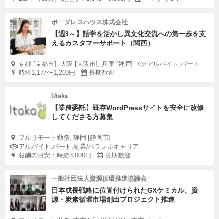
ボーダレスハウス株式会社
【週3～】語学を活かし異文化交流への第一歩を支
えるカスタマーサポート（関西）
京都 [京都市], 大阪 [大阪市], 兵庫 [神戸]
アルバイト,パート
時給1,177〜1,200円
長期歓迎
Utaka
【業務委託】既存WordPressサイトを安全に改修
してくださる方募集
フルリモート勤務, 静岡 [静岡市]
アルバイト,パート,副業/パラレルキャリア
報酬の目安：時給3,000円
長期歓迎
一般社団法人資源循環推進協議会
日本成長戦略に位置付けられたGXケミカル、資
源・炭素循環市場創出プロジェクト推進