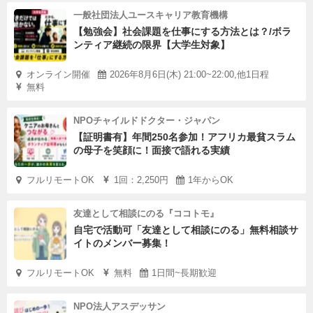
◎活動の事例（たくらみ低学年・中学年クラス：グループ
一般社団法人ユースキャリア教育機構
【勉強会】社会課題を仕事にする方法とは？/ボラ
探究）
ンティア継続の限界【大学生対象】
オンライン開催
2026年8月6日(木) 21:00~22:00,他1日程
無料
NPOチャイルドドクター・ジャパン
【証明書有】年間250名参加！アフリカ最貧スラム
の母子を笑顔に！面接で語れる実績
フルリモートOK
1回：2,250円
1年からOK
友達として相談にのる『ココトモ』
自宅で活動可「友達として相談にのる」無料相談サ
イトのメンバー募集！
フルリモートOK
無料
1日間~長期歓迎
NPO法人アスデッサン
小学校低学年の子どもたちが取り組む『石ころ物語』は、