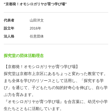
“京都発！オモシロガリヤが育つ学び場”
◎スタッフの活動内容
①子どもたちと一緒に思い切り遊ぶ
代表者
山田洋文
探究堂では毎回、活動の前半（30分程度）に自由遊びの時
設立年
2016年
間を設けています。
法人格
任意団体
天気が良い日は鴨川デルタに出かけることが多く、雨の日
は教室でボードゲームやカードゲームをして過ごしていま
す。
探究堂の団体活動理念
【京都発！オモシロガリヤが育つ学び場】
自由遊びの時間を設定しているのには理由があります。
探究堂は京都市上京区にあるちょっと変わった教室です。
それは、思い切り遊ぶことで子どもたちのエネルギーが充
まち全体を学びのリソースとして活用し、「探究する学
電され、その直後の真剣な学びの時間において、溜まった
び」を通じて、子どもたちの知的好奇心を伸ばし、自ら学
エネルギーが一気に発揮されるような場面を私が何度も体
ぶ力を育みます。
験してきたからです。
『オモシロガリヤが育つ学び場』を合言葉に、幼児や小学
生たちとともに活動しています。
「子どもたちを遊ばせる」という感覚で臨むのではなく、