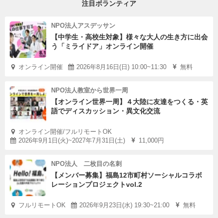
注目ボランティア
道具を使ったり、外で作業したりするケースもあるので、
子どもたちの安全も見守っていただけると助かります。
NPO法人アスデッサン
【中学生・高校生対象】様々な大人の生き方に出会
う「ミライドア」オンライン開催
③個人探究（自由研究）のサポートを行う（まいぷろクラ
ス）
オンライン開催
2026年8月16日(日) 10:00~11:30
無料
「まいぷろ」クラスにて、子どもたちはそれぞれ自分の興
NPO法人教室から世界一周
味あるテーマを選んで、個人探究（自由研究）を進めてい
【オンライン世界一周】４大陸に友達をつくる・英
ます。
語でディスカッション・異文化交流
順調に進んでいることもあれば、新たな課題に頭を悩ませ
オンライン開催/フルリモートOK
ていることもあるでしょう。
2026年9月1日(火)~2027年7月31日(土)
11,000円
大人スタッフの役割は、先生と生徒のような関係性でな
NPO法人 二枚目の名刺
く、彼らと同じ目線で楽しみながらも時にアドバイスする
【メンバー募集】福島12市町村ソーシャルコラボ
レーションプロジェクトvol.2
メンターのような存在をイメージしています。
フルリモートOK
2026年9月23日(水) 19:30~21:00
無料