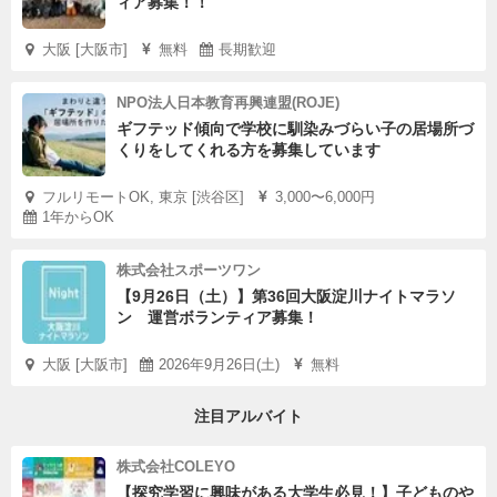
ィア募集！！
です。
大阪 [大阪市]
無料
長期歓迎
教室に戻って、川原で採集した石を観察し、その特徴を記
NPO法人日本教育再興連盟(ROJE)
録する作業も欠かすことができません。
ギフテッド傾向で学校に馴染みづらい子の居場所づ
色、模様、形、手触り、硬さ、割れ方・・・
くりをしてくれる方を募集しています
最初は漠然とひとまとめにしてしまっていた「石ころ」も
フルリモートOK, 東京 [渋谷区]
3,000〜6,000円
それぞれに違った特徴が見えてきます。
1年からOK
拾ってきた石を見つめる子どもたちの視線は真剣そのも
の。
株式会社スポーツワン
【9月26日（土）】第36回大阪淀川ナイトマラソ
ゴーグルと軍手を着用し、ハンマーで石を割る姿はまるで
ン 運営ボランティア募集！
小さな研究者のようです。
大阪 [大阪市]
2026年9月26日(土)
無料
専門書を参考にしながら、採集した石を科学的に分類する
注目アルバイト
ことにも挑戦します。
絵本や資料を読み込むなかで、石の成り立ちに関する謎が
株式会社COLEYO
一つまた一つ明らかになっていくのはワクワクドキドキす
【探究学習に興味がある大学生必見！】子どものや