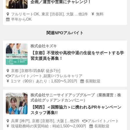
企画／運営や営業にチャレンジ！
フルリモートOK, 東京 [渋谷区], 大阪 ...他1件
無料
半年からOK
関連NPOアルバイト
株式会社キズキ
【京都】不登校や高校中退の生徒をサポートする学
習支援員を募集！
京都 [京都市/四条駅 徒歩7分]
アルバイト,パート,副業/パラレルキャリア
1コマ（90分）あたり：1,820〜5,201円
長期歓迎
株式会社サニーサイドアップグループ（業務運営：株
式会社グッドアンドカンパニー）
【関西】＜国際協力＞に携われるPRキャンペーン
スタッフ募集!!
兵庫 [神戸], 京都 [京都市], 大阪 [...他2件
アルバイト,パート
現場勤務時の実質時給：時給1,500〜2,000円
長期歓迎