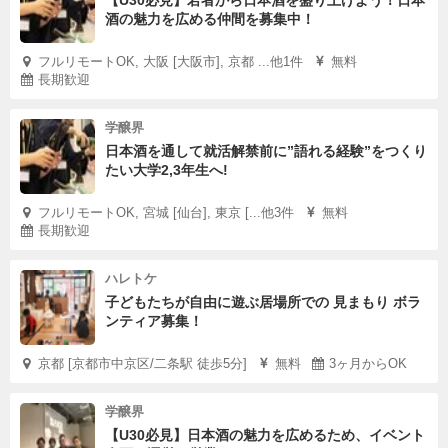
【U30必見】若者から日本酒を盛り上げよう！日本
酒の魅力を広める仲間を募集中！
フルリモートOK, 大阪 [大阪市], 京都 ...他1件
無料
長期歓迎
学醸界
日本酒を通して就活解禁前に”語れる経験”をつくり
たい大学2,3年生へ!
フルリモートOK, 宮城 [仙台], 東京 [...他3件
無料
長期歓迎
ハレトケ
子どもたちが自由に遊ぶ居場所での 見まもり ボラ
ンティア募集！
京都 [京都市中京区/二条駅 徒歩5分]
無料
3ヶ月からOK
学醸界
【U30必見】日本酒の魅力を広めるため、イベント