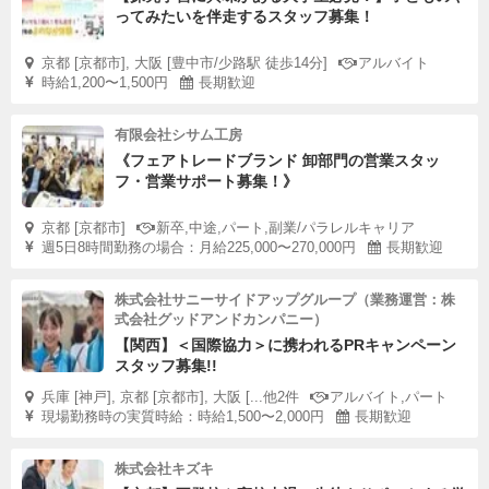
ってみたいを伴走するスタッフ募集！
る時間です。
こうして知識と体験がつながることで、長い年月をかけた
京都 [京都市], 大阪 [豊中市/少路駅 徒歩14分]
アルバイト
大地のメカニズムが見えてくるのを実感します。
時給1,200〜1,500円
長期歓迎
有限会社シサム工房
テーマプロジェクトの総仕上げは「石ころ新聞」と「石の
《フェアトレードブランド 卸部門の営業スタッ
標本箱」の製作です。
フ・営業サポート募集！》
自分の一番のお気に入りの石について、これまでの実験や
京都 [京都市]
新卒,中途,パート,副業/パラレルキャリア
観察で学んできたことを新聞形式にまとめていきます。
週5日8時間勤務の場合：月給225,000〜270,000円
長期歓迎
彼らのこだわりが発揮された石の標本箱は、どれ一つとし
て同じものはありません。
株式会社サニーサイドアップグループ（業務運営：株
式会社グッドアンドカンパニー）
【関西】＜国際協力＞に携われるPRキャンペーン
テーマプロジェクトの最後を締めくくる発表会には、他の
スタッフ募集!!
クラスの生徒や保護者の方々が毎回十数名程度参加してく
兵庫 [神戸], 京都 [京都市], 大阪 [...他2件
アルバイト,パート
現場勤務時の実質時給：時給1,500〜2,000円
長期歓迎
ださっています。
慣れない人前での発表に、最初は少し緊張の面持ちが見ら
株式会社キズキ
れますが、その様子を皆さん温かく見守ってくださってい