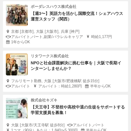
ボーダレスハウス株式会社
【週3〜】英語力を活かし国際交流！シェアハウス
運営スタッフ（関西）
京都 [京都市], 大阪 [大阪市], 兵庫 [神戸]
アルバイト,パート,副業/パラレルキャリア
時給1,177円
1年からOK
リタワークス株式会社
NPOと社会課題解決に挑む仕事を｜大阪で長期イ
ンターンしませんか？
フルリモート勤務, 大阪 [大阪市/肥後橋駅 徒歩15分]
アルバイト
アルバイト：時給1,280円
半年からOK
株式会社キズキ
【天王寺】不登校や高校中退の生徒をサポートする
学習支援員を募集！
大阪 [大阪市/天王寺駅 徒歩8分]
アルバイト,パート
1コマ（90分）あたり：1,840〜5,300円
半年からOK