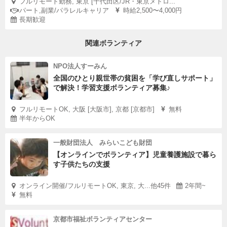
フルリモート勤務, 東京 [千代田区/JR・東京メトロ...
パート,副業/パラレルキャリア
時給2,500〜4,000円
長期歓迎
関連ボランティア
NPO法人すーみん
全国のひとり親世帯の貧困を「学び直しサポート」
で解決！学習支援ボランティア募集♪
フルリモートOK, 大阪 [大阪市], 京都 [京都市]
無料
半年からOK
一般財団法人 みらいこども財団
【オンラインでボランティア】児童養護施設で暮ら
す子供たちの支援
オンライン開催/フルリモートOK, 東京, 大...他45件
2年間~
無料
京都市福祉ボランティアセンター