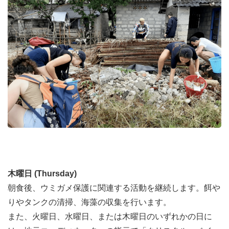
プログラムの目標
●海亀の保護と保存を促進すること。
●ロガーヘッドウミガメとその産卵地を保護するために、
保護的な孵化器を提供したり、怪我をした亀を治療した
り、汚染からビーチを保護したり、種や生息地についての
データを収集すること。
木曜日 (Thursday)
朝食後、ウミガメ保護に関連する活動を継続します。餌や
りやタンクの清掃、海藻の収集を行います。
また、火曜日、水曜日、または木曜日のいずれかの日に