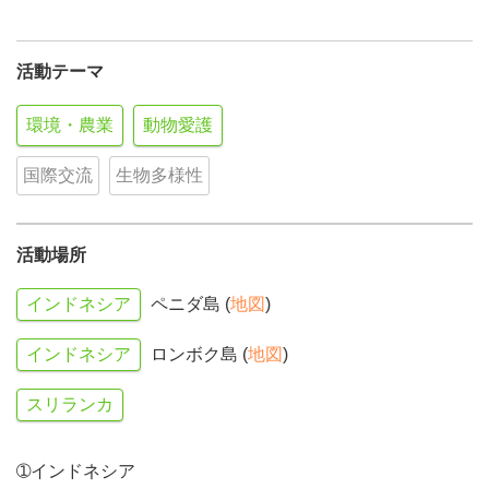
活動テーマ
環境・農業
動物愛護
国際交流
生物多様性
活動場所
インドネシア
ペニダ島 (
地図
)
インドネシア
ロンボク島 (
地図
)
スリランカ
➀インドネシア