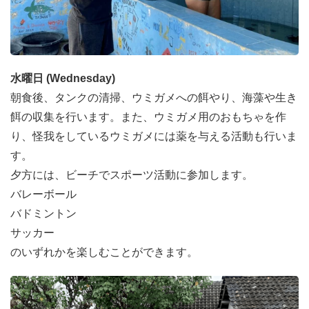
を深めるために使用されます。保護活動には、海亀の重要
性や保護の必要性についての意識を高めるための教育プロ
グラムも含まれています。
全球的なつながり
水曜日 (Wednesday)
海亀は非常に移動性の高い種であり、広大な距離を横断し
朝食後、タンクの清掃、ウミガメへの餌やり、海藻や生き
ていきます。彼らの移動は遠く離れた海洋生態系をつな
餌の収集を行います。また、ウミガメ用のおもちゃを作
げ、彼らを全球的に重要な種にしています。一地域での保
り、怪我をしているウミガメには薬を与える活動も行いま
護活動は、彼らの生息範囲全体にポジティブな影響を与え
す。
る可能性があり、海洋環境の相互接続性を強調します。
夕方には、ビーチでスポーツ活動に参加します。
気候変動に対する回復力
バレーボール
海亀は気候変動の脅威に直面しています。特に、孵化温度
バドミントン
に影響を与える気温の上昇や、生息地に影響を与える海洋
サッカー
温度の変化が問題です。海亀の保護は、気候変動の影響か
のいずれかを楽しむことができます。
ら海洋生態系の回復力を高めるための広範な戦略の一環と
なります。