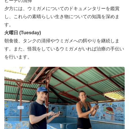
ビーチの清掃
海洋健康の指標
夕方には、ウミガメについてのドキュメンタリーを鑑賞
海亀の健康と生存は海洋環境全体の健康を示す指標となり
し、これらの素晴らしい生き物についての知識を深めま
ます。汚染や生息地の劣化、気候変動に対する海亀の感受
す。
性は、海洋生態系が直面する課題を反映しています。海亀
火曜日 (Tuesday)
の個体数をモニタリングすることで、科学者たちは海洋の
朝食後、タンクの清掃やウミガメへの餌やりを継続しま
状態や他の海洋生物への脅威について理解を深めます。
す。また、怪我をしているウミガメがいれば治療の手伝い
ビーチの侵食と生息地の復元
を行います。
海亀は産卵活動を通じてビーチの健康にも貢献します。巣
を掘ったり卵を産んだりすることによって砂を通気性のあ
る状態にし、植物の成長を促進し、ビーチの侵食を減らし
ます。海亀の産卵地を守ることは、他の種が生存するため
に依存している沿岸生息地の保護にもつながります。
科学的研究と教育
海亀の研究は、海洋生物学や行動学、生態学に貴重な洞察
を提供します。追跡調査や遺伝的分析、個体数モニタリン
グから得られた情報は、これらの古代の生物に対する理解