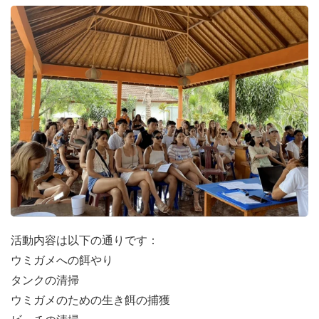
海亀保護の重要性
生物多様性と生態系の健康
海亀は海洋生態系の健康を維持するために重要な役割を果
たしています。捕食者および獲物として、クラゲの個体数
をコントロールし、海洋の食物網のバランスを保っていま
す。彼らの存在は多様な種の分布に影響を与え、生物多様
性に寄与しています。
観光と経済的重要性
海亀は観光業にも大きな貢献をしています。多くの海亀が
活動内容は以下の通りです：
生息する沿岸地域は、産卵活動を目撃したり、責任ある亀
ウミガメへの餌やり
観察プログラムに参加したりしたい観光客を惹きつけま
タンクの清掃
す。このエコツーリズムは、地域社会に経済的な利益をも
ウミガメのための生き餌の捕獲
たらし、保護活動や持続可能な開発を支援。