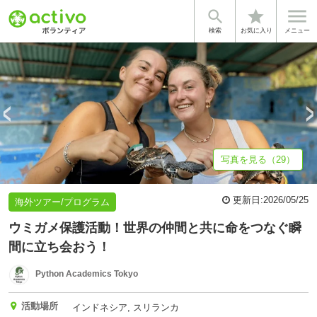


star
基本情報
募集詳細
活動スケジュール
体験談・雰囲気
団体情
検索
お気に入り
メニュー
写真を見る（29）
更新日:
2026/05/25
海外ツアー/プログラム
ウミガメ保護活動！世界の仲間と共に命をつなぐ瞬
間に立ち会おう！
Python Academics Tokyo
活動場所
インドネシア, スリランカ