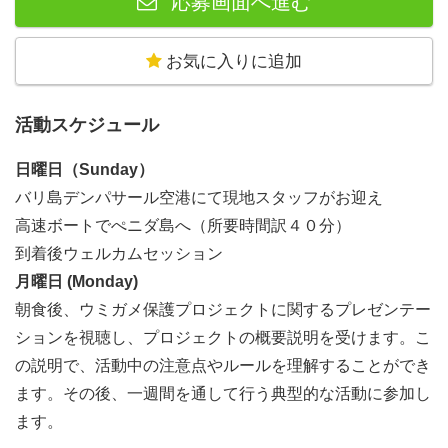
応募画面へ進む
違法取引
: 海亀やその卵は肉や貝殻、ペットとして違法に
取引されています。
お気に入りに追加
漁具
: 海亀は網や釣り糸に絡まることがあり、これにより
怪我をしたり死亡したりします。
活動スケジュール
気候変動
: 気温の上昇は産卵地に影響を与え、孵化する亀
の性別比を変える可能性があります。
日曜日（Sunday）
バリ島デンパサール空港にて現地スタッフがお迎え
高速ボートでぺニダ島へ（所要時間訳４０分）
到着後ウェルカムセッション
月曜日 (Monday)
朝食後、ウミガメ保護プロジェクトに関するプレゼンテー
ションを視聴し、プロジェクトの概要説明を受けます。こ
の説明で、活動中の注意点やルールを理解することができ
ます。その後、一週間を通して行う典型的な活動に参加し
ます。