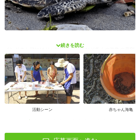
続きを読む
インドネシアにはジャワ島やバリ島など多くの海亀の産卵
地があり、保護活動は人間の干渉からこれらの浜辺を守る
ことに焦点を当てています。しかし、沿岸開発や汚染、気
候変動、密猟、漁具による事故など、多くの脅威が海亀に
影響を与えています。特に、気候変動は孵化時の温度に影
響を与え、性別比の歪みを引き起こす可能性があります。
海亀は磁場を頼りに海を移動する能力を持ち、主にクラゲ
活動シーン
赤ちゃん海亀
や海藻を食べますが、生息地の喪失や捕食、人間の影響に
より絶滅の危機に瀕しています。
生息地の破壊
: 沿岸開発や汚染が産卵地や餌場を破壊。