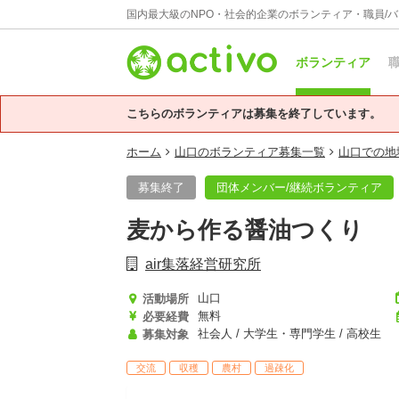
国内最大級のNPO・社会的企業のボランティア・職員/
ボランティア
職
こちらのボランティアは募集を終了しています。
ホーム
山口のボランティア募集一覧
山口での地
募集終了
団体メンバー/継続ボランティア
麦から作る醤油つくり
air集落経営研究所
山口
活動場所
無料
必要経費
社会人 / 大学生・専門学生 / 高校生
募集対象
交流
収穫
農村
過疎化