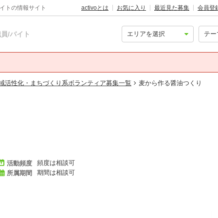
バイトの情報サイト
activoとは
お気に入り
最近見た募集
会員登
員/バイト
域活性化・まちづくり系ボランティア募集一覧
麦から作る醤油つくり
頻度は相談可
活動頻度
期間は相談可
所属期間