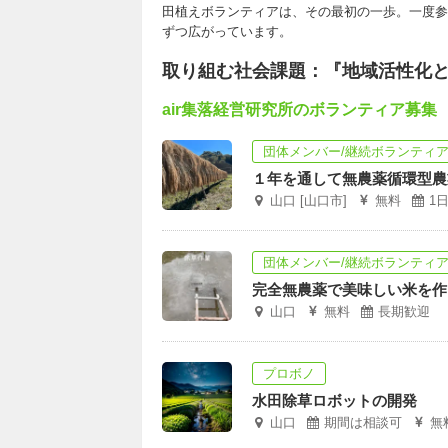
田植えボランティアは、その最初の一歩。一度参
ずつ広がっています。
取り組む社会課題：『地域活性化
air集落経営研究所のボランティア募集
団体メンバー/継続ボランティ
１年を通して無農薬循環型農
山口 [山口市]
無料
1
団体メンバー/継続ボランティ
完全無農薬で美味しい米を作
山口
無料
長期歓迎
プロボノ
水田除草ロボットの開発
山口
期間は相談可
無