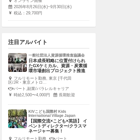
オンライン開催
2026年8月26日(水)~9月30日(水)
税込：29,700円
注目アルバイト
一般社団法人資源循環推進協議会
日本成長戦略に位置付けられ
たGXケミカル、資源・炭素循
環市場創出プロジェクト推進
フルリモート勤務, 東京 [千代田
区/JR・東京メトロ...
パート,副業/パラレルキャリア
時給2,500〜4,000円
長期歓迎
KIVこども国際村 Kids
International Village Japan
【国際交流×こども×英語】 イ
ベントディレクター/クラスマ
ネージャー募集！
フルリモート勤務
パート