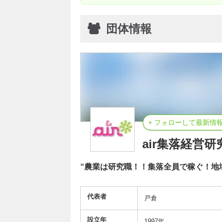
団体情報
+ フォローして最新情
air集落経営研
“農業は研究職！！集落全員で稼ぐ！地
代表者
戸倉
設立年
1997年