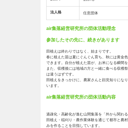
法人格
任意団体
air集落経営研究所の団体活動理念
参加したその先に、続きがあります
田植えは終わりではなく、始まりです。
春に植えた苗は夏にぐんぐん育ち、秋には黄金色
できます。自分が植えた苗が、お米になる瞬間を
また、収穫後には地域の方と一緒に食べる収穫祭
は違うはずです。
田植えをきっかけに、農家さんと顔見知りになり
います。
air集落経営研究所の団体活動内容
過疎化・高齢化が進む山間集落を「外から関わる
田植え・稲刈り・農作業体験を通じて都市と農村
みを作ることを目指しています。