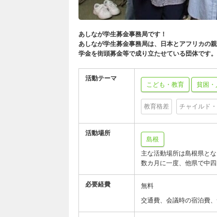
あしなが学生募金事務局です！
あしなが学生募金事務局は、日本とアフリカの親
学金を街頭募金等で成り立たせている団体です。
活動テーマ
こども・教育
貧困・
教育格差
チャイルド・
活動場所
島根
主な活動場所は島根県とな
数カ月に一度、他県で中四
必要経費
無料
交通費、会議時の宿泊費、