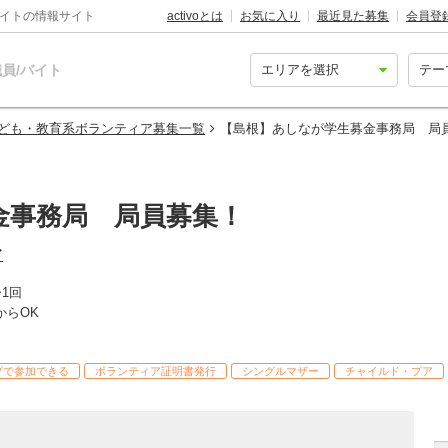
バイトの情報サイト
activoとは
お気に入り
最近見た募集
会員登
員/バイト
ども・教育系ボランティア募集一覧
【島根】あしなが学生募金事務局 局
金事務局 局員募集！
ア
~1回
からOK
プで参加できる
ボランティア証明書発行
シングルマザー
チャイルド・プア