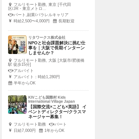
フルリモート勤務, 東京 [千代田
区/JR・東京メトロ...
パート,副業/パラレルキャリア
時給2,500〜4,000円
長期歓迎
リタワークス株式会社
NPOと社会課題解決に挑む仕
事を｜大阪で長期インターン
しませんか？
フルリモート勤務, 大阪 [大阪市/肥後橋
駅 徒歩15分]
アルバイト
アルバイト：時給1,280円
半年からOK
KIVこども国際村 Kids
International Village Japan
【国際交流×こども×英語】 イ
ベントディレクター/クラスマ
ネージャー募集！
フルリモート勤務
パート
日給7,000円
1年からOK