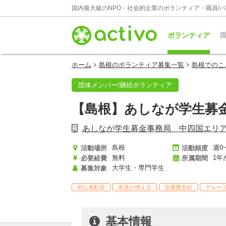
国内最大級のNPO・社会的企業のボランティア・職員/
ボランティア
職
ホーム
島根のボランティア募集一覧
島根でのこ
団体メンバー/継続ボランティア
【島根】あしなが学生募
あしなが学生募金事務局 中四国エリ
島根
週0
活動場所
活動頻度
無料
1年
必要経費
所属期間
大学生・専門学生
募集対象
初心者歓迎
友達が増える
交通費支給
グルー
基本情報