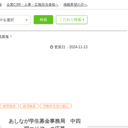
録
企業CSR・人事・広報担当者様へ
掲載希望の方へ
検索
こだわり検索
員募集！
更新日：2024-11-13
教育格差
経済格差
活動外交流が盛ん
あしなが学生募金事務局 中四