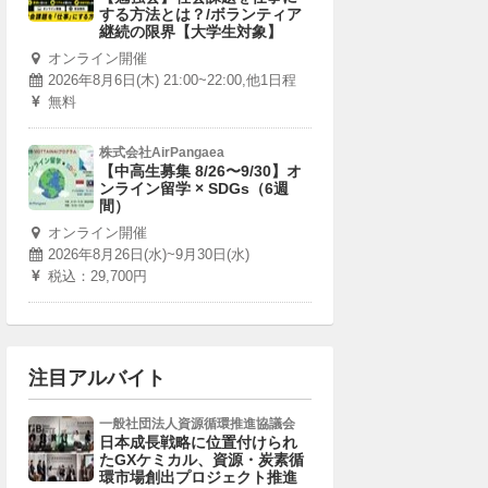
する方法とは？/ボランティア
継続の限界【大学生対象】
オンライン開催
2026年8月6日(木) 21:00~22:00,他1日程
無料
株式会社AirPangaea
【中高生募集 8/26〜9/30】オ
ンライン留学 × SDGs（6週
間）
オンライン開催
2026年8月26日(水)~9月30日(水)
税込：29,700円
注目アルバイト
一般社団法人資源循環推進協議会
日本成長戦略に位置付けられ
たGXケミカル、資源・炭素循
環市場創出プロジェクト推進