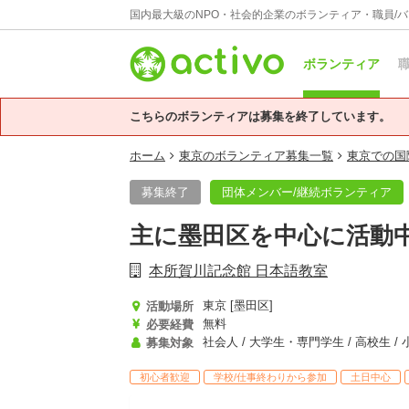
国内最大級のNPO・社会的企業のボランティア・職員/
ボランティア
職
こちらのボランティアは募集を終了しています。
ホーム
東京のボランティア募集一覧
東京での国
募集終了
団体メンバー/継続ボランティア
主に墨田区を中心に活動
本所賀川記念館 日本語教室
東京 [墨田区]
活動場所
無料
必要経費
募集対象
初心者歓迎
学校/仕事終わりから参加
土日中心