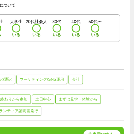
について
生
大学生
20代社会人
30代
40代
50代〜
る
いる
いる
いる
いる
いる
訳/通訳
マーケティング/SNS運用
会計
事終わりから参加
土日中心
まずは見学・体験から
ランティア証明書発行