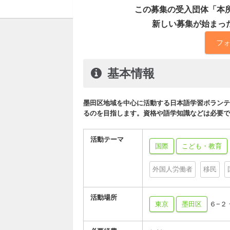
この募集の受入団体「本
新しい募集が始まっ
フ
基本情報
墨田区地域を中心に活動する日本語学習ボランテ
るのを目指します。資格や語学知識などは必要で
活動テーマ
国際
こども・教育
外国人労働者
移民
活動場所
東京
墨田区
６−２