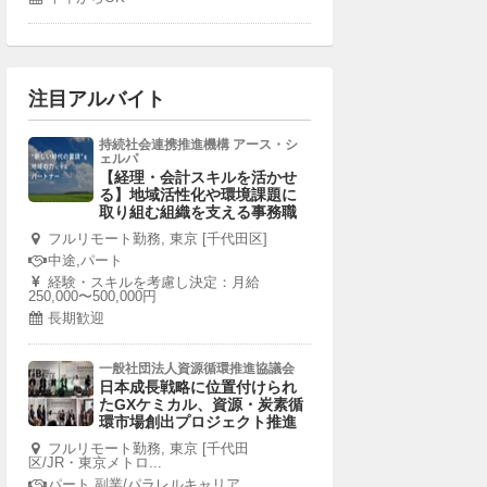
注目アルバイト
持続社会連携推進機構 アース・シ
ェルパ
【経理・会計スキルを活かせ
る】地域活性化や環境課題に
取り組む組織を支える事務職
フルリモート勤務, 東京 [千代田区]
中途,パート
経験・スキルを考慮し決定：月給
250,000〜500,000円
長期歓迎
一般社団法人資源循環推進協議会
日本成長戦略に位置付けられ
たGXケミカル、資源・炭素循
環市場創出プロジェクト推進
フルリモート勤務, 東京 [千代田
区/JR・東京メトロ...
パート,副業/パラレルキャリア