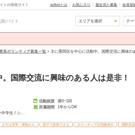
バイトの情報サイト
activoとは
お気に入り
最近見た募集
会員登
員/バイト
際系ボランティア募集一覧
主に墨田区を中心に活動中。国際交流に興味の
中。国際交流に興味のある人は是非！
週0~1回
活動頻度
1年からOK
所属期間
社会人 / 大学生・専門学生 / 高校生 / 小中学生 / シニア
まずは見学・体験から
親子で参加できる
ボランティア証明書発行
国際交流