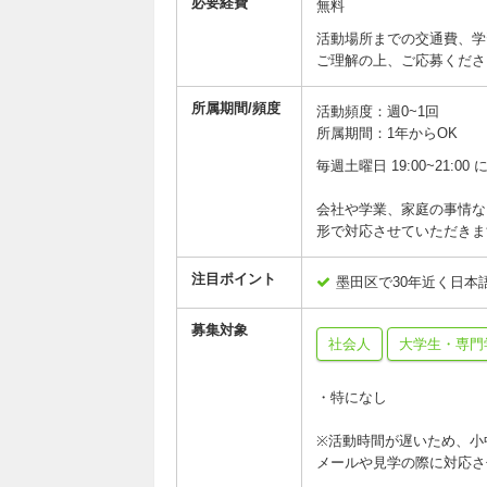
必要経費
無料
活動場所までの交通費、学
ご理解の上、ご応募くださ
所属期間/頻度
活動頻度：週0~1回
所属期間：1年からOK
毎週土曜日 19:00~21
会社や学業、家庭の事情な
形で対応させていただきま
注目ポイント
墨田区で30年近く日本
募集対象
社会人
大学生・専門
・特になし
※活動時間が遅いため、小
メールや見学の際に対応さ