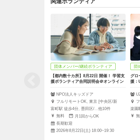
関連ボランティア
団体メンバー/継続ボランティア
団
【都内数十カ所】8月22日 開催！ 学習支
グロ
援ボランティア合同説明会＠オンライン
援：U2
NPO法人キッズドア
U
フルリモートOK, 東京 [中央区/新
フ
富町駅 徒歩4分, 墨田区/...他10件
楽園駅
無料
無
月1回からOK
長期歓迎
2026年8月22日(土) 18:00~19:30