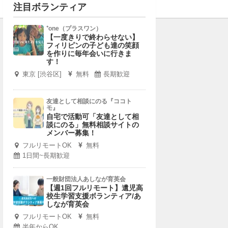
注目ボランティア
⁺one（プラスワン）
【一度きりで終わらせない】
フィリピンの子ども達の笑顔
を作りに毎年会いに行きま
す！
東京 [渋谷区]
無料
長期歓迎
友達として相談にのる『ココト
モ』
自宅で活動可「友達として相
談にのる」無料相談サイトの
メンバー募集！
フルリモートOK
無料
1日間~長期歓迎
一般財団法人あしなが育英会
【週1回フルリモート】遺児高
校生学習支援ボランティア/あ
しなが育英会
フルリモートOK
無料
半年からOK