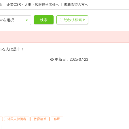
録
企業CSR・人事・広報担当者様へ
掲載希望の方へ
検索
こだわり検索
ある人は是非！
更新日：2025-07-23
外国人労働者
教育格差
移民