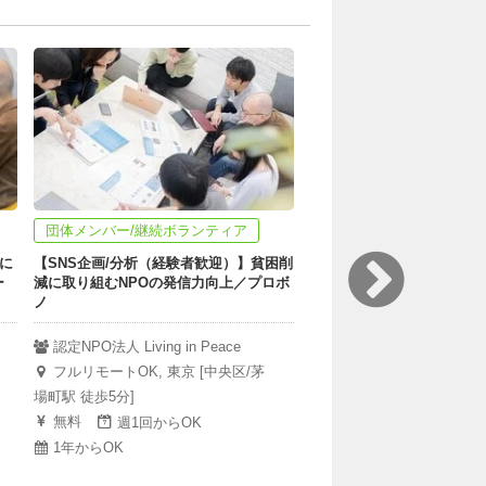
団体メンバー/継続ボランティア
団体メンバー/継続ボラン
に
【SNS企画/分析（経験者歓迎）】貧困削
【未経験歓迎！メンバー募
ー
減に取り組むNPOの発信力向上／プロボ
教育」で子どもの未来をサ
ノ
認定NPO法人 Living in P
認定NPO法人 Living in Peace
フルリモートOK, 東京 [
フルリモートOK, 東京 [中央区/茅
場町駅 徒歩5分]
場町駅 徒歩5分]
無料
週2~3回
無料
週1回からOK
1年からOK