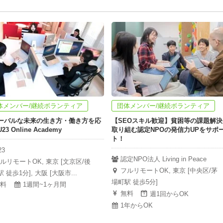
体メンバー/継続ボランティア
団体メンバー/継続ボランティア
ーバルな未来の生き方・働き方を応
【SEOスキル歓迎】貧困等の課題解決
3 Online Academy
取り組む認定NPOの発信力UPをサポ
ト！
23
認定NPO法人 Living in Peace
ルリモートOK, 東京 [文京区/後
フルリモートOK, 東京 [中央区/茅
 徒歩1分], 大阪 [大阪市...
場町駅 徒歩5分]
料
1週間~1ヶ月間
無料
週1回からOK
1年からOK