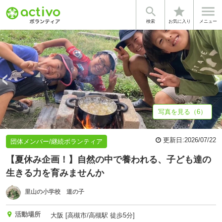


star
基本情報
募集詳細
体験談・雰囲気
法人情報
検索
お気に入り
メニュー
写真を見る（6）
更新日:
2026/07/22
団体メンバー/継続ボランティア
【夏休み企画！】自然の中で養われる、子ども達の
生きる力を育みませんか
里山の小学校 道の子
活動場所
大阪 [高槻市/高槻駅 徒歩5分]