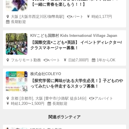
【一緒に青春を楽しもう！！】
大阪 [大阪市西淀川区/御幣島駅]
パート
時給1,177円
長期歓迎
KIVこども国際村 Kids International Village Japan
【国際交流×こども×英語】 イベントディレクター/
クラスマネージャー募集！
フルリモート勤務
パート
日給7,000円
1年からOK
株式会社COLEYO
【探究学習に興味がある大学生必見！】子どものや
ってみたいを伴走するスタッフ募集！
京都 [京都市], 大阪 [豊中市/少路駅 徒歩14分]
アルバイト
時給1,200〜1,500円
長期歓迎
関連ボランティア