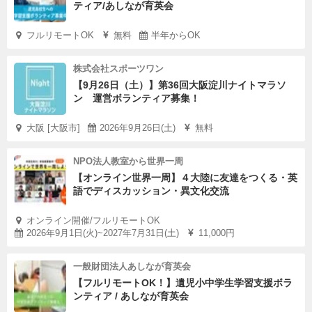
ティア/あしなが育英会
フルリモートOK
無料
半年からOK
株式会社スポーツワン
【9月26日（土）】第36回大阪淀川ナイトマラソ
ン 運営ボランティア募集！
大阪 [大阪市]
2026年9月26日(土)
無料
NPO法人教室から世界一周
【オンライン世界一周】４大陸に友達をつくる・英
語でディスカッション・異文化交流
オンライン開催/フルリモートOK
2026年9月1日(火)~2027年7月31日(土)
11,000円
一般財団法人あしなが育英会
【フルリモートOK！】遺児小中学生学習支援ボラ
ンティア / あしなが育英会