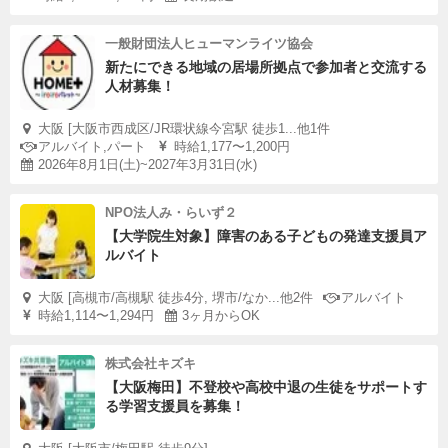
一般財団法人ヒューマンライツ協会
新たにできる地域の居場所拠点で参加者と交流する
人材募集！
大阪 [大阪市西成区/JR環状線今宮駅 徒歩1...他1件
アルバイト,パート
時給1,177〜1,200円
2026年8月1日(土)~2027年3月31日(水)
NPO法人み・らいず２
【大学院生対象】障害のある子どもの発達支援員ア
ルバイト
大阪 [高槻市/高槻駅 徒歩4分, 堺市/なか...他2件
アルバイト
時給1,114〜1,294円
3ヶ月からOK
株式会社キズキ
【大阪梅田】不登校や高校中退の生徒をサポートす
る学習支援員を募集！