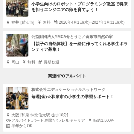
小学生向けのロボット・プログラミング教室で将来
を担うエンジニアの卵を育てよう！
福井 [鯖江市]
無料
2026年4月1日(水)~2027年3月31日(水)
公益財団法人YMCAせとうち／倉敷市自然の家
【親子の自然体験】を一緒に作ってくれる学生ボラ
ンティア募集！
岡山
無料
長期歓迎
関連NPOアルバイト
株式会社エデュケーショナルネットワーク
毎週(金)☆和泉市の小学生の学習サポート！
大阪 [和泉市/北信太駅 徒歩10分]
アルバイト,パート,副業/パラレルキャリア
時給1,500円
半年からOK