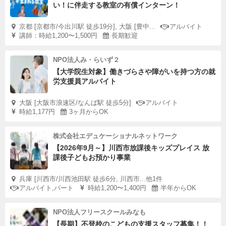
い！に伴走する教室の有償インターン！
京都 [京都市/今出川駅 徒歩19分], 大阪 [豊中...
アルバイト
講師：時給1,200〜1,500円
長期歓迎
NPO法人み・らいず２
【大学院生対象】働きづらさや障がいを持つ方の就
労支援員アルバイト
大阪 [大阪市浪速区/なんば駅 徒歩5分]
アルバイト
時給1,177円
3ヶ月からOK
株式会社エデュケーショナルネットワーク
【2026年9月～】川西市放課後キッズプレイス 放
課後子どもお預かり事業
兵庫 [川西市/川西池田駅 徒歩6分, 川西市...他1件
アルバイト,パート
時給1,200〜1,400円
半年からOK
NPO法人フリースクールみなも
【長期】不登校のこどもの支援スタッフ募集！！