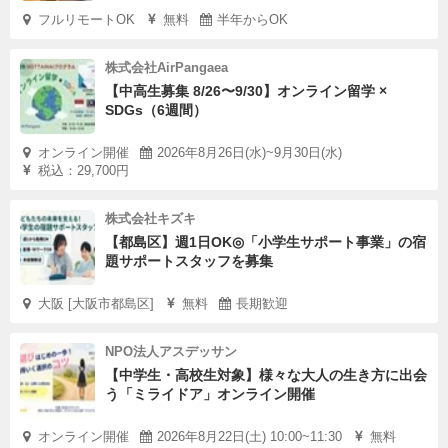
フルリモートOK
無料
半年からOK
株式会社AirPangaea
【中高生募集 8/26〜9/30】オンライン留学 ×
SDGs（6週間）
オンライン開催
2026年8月26日(水)~9月30日(水)
税込：29,700円
株式会社キズキ
【都島区】週1日OK◎「小学生サポート事業」の宿
題サポートスタッフを募集
大阪 [大阪市都島区]
無料
長期歓迎
NPO法人アスデッサン
【中学生・高校生対象】様々な大人の生き方に出会
う「ミライドア」オンライン開催
オンライン開催
2026年8月22日(土) 10:00~11:30
無料