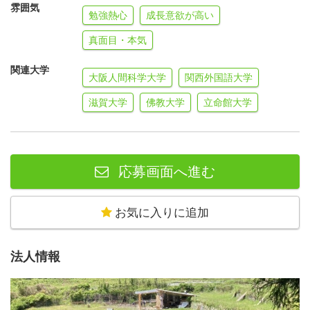
雰囲気
勉強熱心
成長意欲が高い
真面目・本気
関連大学
大阪人間科学大学
関西外国語大学
滋賀大学
佛教大学
立命館大学
応募画面へ進む
お気に入りに追加
法人情報