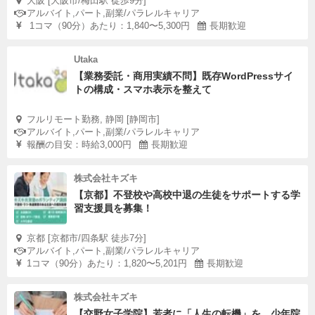
大阪 [大阪市/梅田駅 徒歩9分]
アルバイト,パート,副業/パラレルキャリア
1コマ（90分）あたり：1,840〜5,300円
長期歓迎
Utaka
【業務委託・商用実績不問】既存WordPressサイ
トの構成・スマホ表示を整えて
フルリモート勤務, 静岡 [静岡市]
アルバイト,パート,副業/パラレルキャリア
報酬の目安：時給3,000円
長期歓迎
株式会社キズキ
【京都】不登校や高校中退の生徒をサポートする学
習支援員を募集！
京都 [京都市/四条駅 徒歩7分]
アルバイト,パート,副業/パラレルキャリア
1コマ（90分）あたり：1,820〜5,201円
長期歓迎
株式会社キズキ
【交野女子学院】若者に「人生の転機」を。少年院