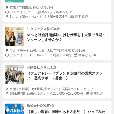
京都 [京都市/四条駅 徒歩7分]
アルバイト,パート,副業/パラレルキャリア
1コマ（90分）あたり：1,820〜5,201円
長期歓迎
リタワークス株式会社
NPOと社会課題解決に挑む仕事を｜大阪で長期イ
ンターンしませんか？
フルリモート勤務, 大阪 [大阪市/肥後橋駅 徒歩15分]
アルバイト
アルバイト：時給1,280円
半年からOK
有限会社シサム工房
《フェアトレードブランド 卸部門の営業スタッ
フ・営業サポート募集！》
京都 [京都市]
新卒,中途,パート,副業/パラレルキャリア
週5日8時間勤務の場合：月給225,000〜270,000円
長期歓迎
株式会社COLEYO
【新しい教育に興味のある方必見！】やってみた