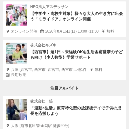
NPO法人アスデッサン
【中学生・高校生対象】様々な大人の生き方に出会
う「ミライドア」オンライン開催
オンライン開催
2026年8月16日(日) 10:00~11:30
無料
株式会社キズキ
【西宮市】週1日～未経験OK◎生活困窮世帯の子ど
も向け《少人数型》学習サポート
兵庫 [西宮市, 西宮市, 西宮市, 西宮市,...他1件
無料
長期歓迎
注目アルバイト
株式会社 笑
「運動×生活」療育特化型の放課後デイで子供の成
長を応援しよう
大阪 [堺市北区/新金岡駅 徒歩20分]