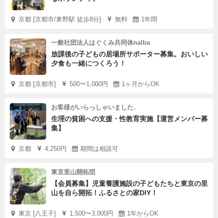
京都 [京都市/東野駅 徒歩8分]
無料
1年間
一般社団法人はぐくみ共同体nalba
放課後の子どもの居場所サポーター募集。おいしい
夕食も一緒につくろう！
京都 [京都市]
500〜1,000円
1ヶ月からOK
お客様がいらっしゃいました.
生理の貧困への支援・性教育実施【運営メンバー募
集】
京都
4,250円
期間は相談可
東京里山開拓団
【会員募集】児童養護施設の子どもたちと東京の里
山を自ら開拓！ふるさとの家DIY！
東京 [八王子]
1,500〜3,000円
1年からOK