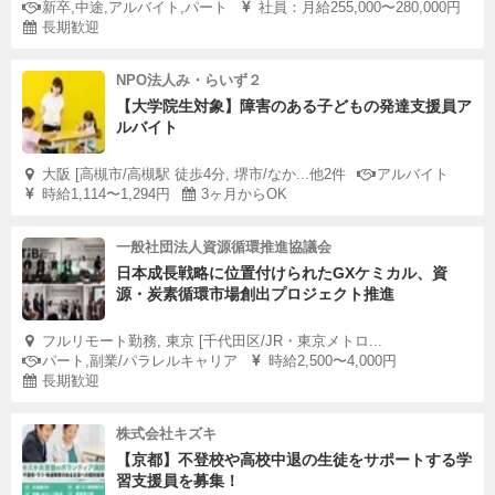
新卒,中途,アルバイト,パート
社員：月給255,000〜280,000円
長期歓迎
NPO法人み・らいず２
【大学院生対象】障害のある子どもの発達支援員ア
ルバイト
大阪 [高槻市/高槻駅 徒歩4分, 堺市/なか...他2件
アルバイト
時給1,114〜1,294円
3ヶ月からOK
一般社団法人資源循環推進協議会
日本成長戦略に位置付けられたGXケミカル、資
源・炭素循環市場創出プロジェクト推進
フルリモート勤務, 東京 [千代田区/JR・東京メトロ...
パート,副業/パラレルキャリア
時給2,500〜4,000円
長期歓迎
株式会社キズキ
【京都】不登校や高校中退の生徒をサポートする学
習支援員を募集！