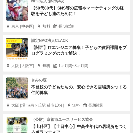
NPO法人 森の学校
【50代60代】SNS等の広報やマーケティングの経
験を子ども達のために！
東京 [中央区]
無料
長期歓迎
認定NPO法人CLACK
【関西】ITエンジニア募集！子どもの貧困課題をプ
ログラミングの力で解決！
大阪 [大阪市]
無料
1ヶ月間~3ヶ月間
きみの森
不登校の子どもたちの、安心できる居場所をつくる
仲間募集
大阪 [堺市/泉ヶ丘駅 徒歩10分]
無料
長期歓迎
（公財）京都市ユースサービス協会
【山科区】【土日中心】中高生年代の居場所をつく
るボランティア