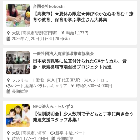
合同会社koboshi
【高槻市】★夏休み限定★伸びやかな心を育む！療
育や教育、保育を学ぶ学生さん大募集
大阪 [高槻市/摂津富田駅]
時給1,177円
2026年7月20日(月)~8月28日(金)
一般社団法人資源循環推進協議会
日本成長戦略に位置付けられたGXケミカル、資
源・炭素循環市場創出プロジェクト推進
フルリモート勤務, 東京 [千代田区/JR・東京メトロ...
パート,副業/パラレルキャリア
時給2,500〜4,000円
長期歓迎
NPO法人み・らいず２
【個別説明会】少人数制で子どもと丁寧に向き合う
発達支援スタッフ募集！
大阪 [高槻市, 堺市]
新卒,中途,パート
時給1,177〜1,294円
長期歓迎