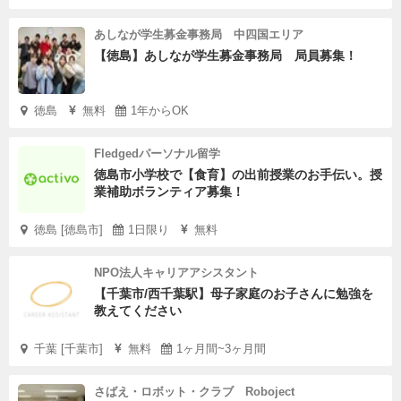
あしなが学生募金事務局 中四国エリア
【徳島】あしなが学生募金事務局 局員募集！
徳島
無料
1年からOK
Fledgedパーソナル留学
徳島市小学校で【食育】の出前授業のお手伝い。授
業補助ボランティア募集！
徳島 [徳島市]
1日限り
無料
NPO法人キャリアアシスタント
【千葉市/西千葉駅】母子家庭のお子さんに勉強を
教えてください
千葉 [千葉市]
無料
1ヶ月間~3ヶ月間
さばえ・ロボット・クラブ Roboject