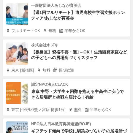
一般財団法人あしなが育英会
【週1回フルリモート】遺児高校生学習支援ボラン
ティア/あしなが育英会
フルリモートOK
無料
半年からOK
株式会社キズキ
【板橋区】資格不要・週1～OK！生活困窮家庭など
の子どもへの居場所づくりスタッフ
東京 [板橋区]
無料
長期歓迎
認定NPO法人CLACK
東京/中野・大学生🔹困難を抱える中高生に安心で
きる居場所と挑戦を届ける！有給
東京 [中野区/鷺ノ宮駅 徒歩1分]
無料
半年からOK
NPO法人日本教育再興連盟(ROJE)
ギフテッド傾向で学校に馴染みづらい子の居場所づ