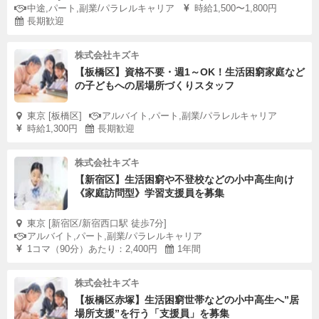
中途,パート,副業/パラレルキャリア
時給1,500〜1,800円
長期歓迎
株式会社キズキ
【板橋区】資格不要・週1～OK！生活困窮家庭など
の子どもへの居場所づくりスタッフ
東京 [板橋区]
アルバイト,パート,副業/パラレルキャリア
時給1,300円
長期歓迎
株式会社キズキ
【新宿区】生活困窮や不登校などの小中高生向け
《家庭訪問型》学習支援員を募集
東京 [新宿区/新宿西口駅 徒歩7分]
アルバイト,パート,副業/パラレルキャリア
1コマ（90分）あたり：2,400円
1年間
株式会社キズキ
【板橋区赤塚】生活困窮世帯などの小中高生へ”居
場所支援”を行う「支援員」を募集