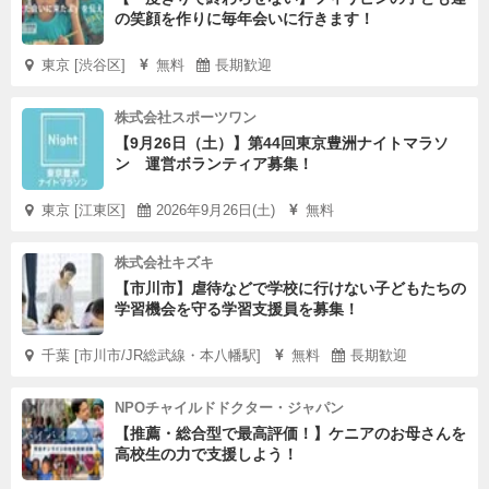
の笑顔を作りに毎年会いに行きます！
東京 [渋谷区]
無料
長期歓迎
株式会社スポーツワン
【9月26日（土）】第44回東京豊洲ナイトマラソ
ン 運営ボランティア募集！
東京 [江東区]
2026年9月26日(土)
無料
株式会社キズキ
【市川市】虐待などで学校に行けない子どもたちの
学習機会を守る学習支援員を募集！
千葉 [市川市/JR総武線・本八幡駅]
無料
長期歓迎
NPOチャイルドドクター・ジャパン
【推薦・総合型で最高評価！】ケニアのお母さんを
高校生の力で支援しよう！