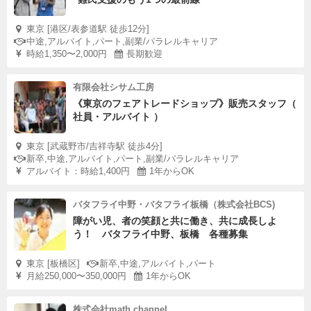
東京 [港区/表参道駅 徒歩12分]
中途,アルバイト,パート,副業/パラレルキャリア
時給1,350〜2,000円
長期歓迎
有限会社シサム工房
《東京のフェアトレードショップ》販売スタッフ（
社員・アルバイト ）
東京 [武蔵野市/吉祥寺駅 徒歩4分]
新卒,中途,アルバイト,パート,副業/パラレルキャリア
アルバイト：時給1,400円
1年からOK
バタフライ中野・バタフライ板橋（株式会社BCS)
障がい児、者の笑顔と共に働き、共に成長しよ
う！ バタフライ中野、板橋 各種募集
東京 [板橋区]
新卒,中途,アルバイト,パート
月給250,000〜350,000円
1年からOK
株式会社math channel