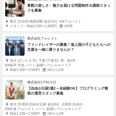
算数の楽しさ・魅力を届ける問題制作＆講師スタッ
フを募集
東京 [渋谷区/南新宿駅 徒歩3分]
アルバイト
スタッフ：時給1,500〜1,800円
1年間
株式会社フォレスト
ファンドレイザーの募集！途上国の子どもたちへの
支援を一緒に募りませんか？
埼玉 [さいたま市], 千葉 [千葉市], 東...他1件
新卒,中途,パート,副業/パラレルキャリア
時給1,500〜3,500円
1年からOK
株式会社LITALICO
【自由が丘駅/週2～未経験OK】プログラミング教
室の運営スタッフ募集
東京 [目黒区/自由が丘駅 徒歩6分, 目黒区/自由が...
中途,アルバイト,パート,副業/パラレルキャリア
時給1,230〜1,500円
1年からOK