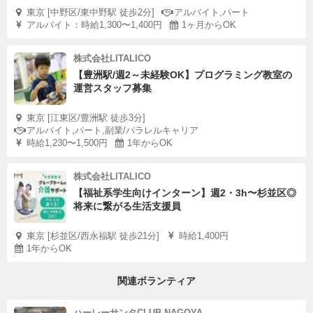
東京 [中野区/東中野駅 徒歩2分]
アルバイト,パート
アルバイト：時給1,300〜1,400円
1ヶ月からOK
株式会社LITALICO
【豊洲駅/週2～未経験OK】プログラミング教室の
運営スタッフ募集
東京 [江東区/豊洲駅 徒歩3分]
アルバイト,パート,副業/パラレルキャリア
時給1,230〜1,500円
1年からOK
株式会社LITALICO
【福祉系学生向けインターン】週2・3h〜杉並区◎
将来に繋がる生活支援員
東京 [杉並区/西永福駅 徒歩21分]
時給1,400円
1年からOK
関連ボランティア
ハーレーサンタCLUB NAGOYA