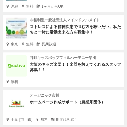
沖縄
無料
1ヶ月からOK
非営利型一般社団法人マインドフルメイト
ストレスによる精神疾患で悩む方を救いたい。私た
ちと一緒に活動出来る方を募集中！
東京
無料
長期歓迎
谷町キッズポップフィルハーモニー楽団
大阪のキッズ楽団！！楽器を教えてくれるスタッフ
募集！！
無料
オーガニック市川
ホームページ作成サポート（農業系団体）
千葉 [市川市]
無料
期間は相談可