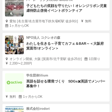
子どもたちの笑顔を守りたい！オレンジリボン児童
虐待防止啓発イベントボランティア
愛知 [名古屋/名古屋市地下鉄矢場町駅 徒歩9分]
無料
1ヶ月からOK
NPO法人 コクレオの森
わたしを生きる～子育てカフェ＆BAR～＜大阪府
箕面市/オンライン＞
オンライン開催, 大阪 [箕面市/北千里駅 徒歩25分]
1日限り
2,200〜2,200円
学生団体lilium
英語を話せる環境づくり SDGs✖️英語でメンバー
募集中！
無料
1ヶ月からOK
株式会社irodori