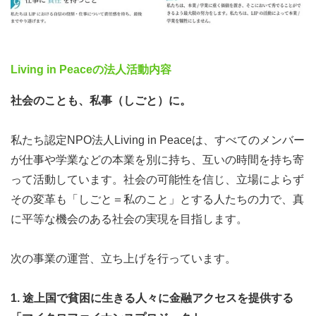
■就職のサポートフロー
Living in Peaceの法人活動内容
社会のことも、私事（しごと）に。
私たち認定NPO法人Living in Peaceは、すべてのメンバー
が仕事や学業などの本業を別に持ち、互いの時間を持ち寄
って活動しています。社会の可能性を信じ、立場によらず
その変革も「しごと＝私のこと」とする人たちの力で、真
支援を受けて内定を獲得した学生の声
に平等な機会のある社会の実現を目指します。
Living in Peaceの方々の相談に乗ってもらう前は、就活の
右も左もわからない状態で、不安でいっぱいでした。たく
次の事業の運営、立ち上げを行っています。
さん時間を割いて相談に乗ってくださり、模擬面接やエン
トリーシートの添削など丁寧に対応していただきました。
1.
途上国で貧困に生きる人々に金融アクセスを提供する
不安だった気持ちが解消され、自信を持って就活をするこ