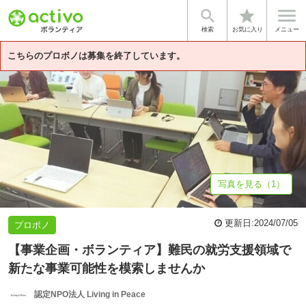


star
基本情報
募集詳細
体験談・雰囲気
法人情報
検索
お気に入り
メニュー
こちらのプロボノは募集を終了しています。
写真を見る（1）
更新日:
2024/07/05
プロボノ
【事業企画・ボランティア】難民の就労支援領域で
新たな事業可能性を模索しませんか
認定NPO法人 Living in Peace