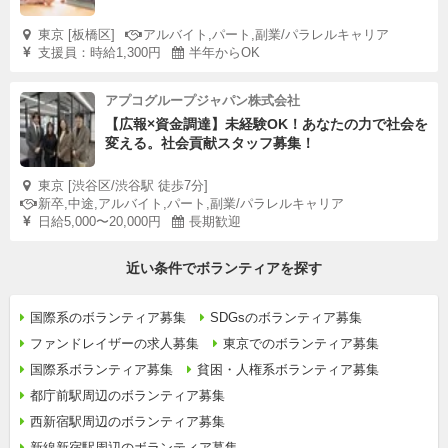
東京 [板橋区]
アルバイト,パート,副業/パラレルキャリア
支援員：時給1,300円
半年からOK
アプコグループジャパン株式会社
【広報×資金調達】未経験OK！あなたの力で社会を
変える。社会貢献スタッフ募集！
東京 [渋谷区/渋谷駅 徒歩7分]
新卒,中途,アルバイト,パート,副業/パラレルキャリア
日給5,000〜20,000円
長期歓迎
近い条件でボランティアを探す
国際系のボランティア募集
SDGsのボランティア募集
ファンドレイザーの求人募集
東京でのボランティア募集
国際系ボランティア募集
貧困・人権系ボランティア募集
都庁前駅周辺のボランティア募集
西新宿駅周辺のボランティア募集
新線新宿駅周辺のボランティア募集