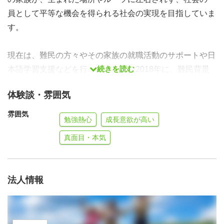
員として平等な機会を得られる社会の実現を目指していま
す。
現在は、難民の方々やその家族の就職活動のサポートや日
続きを読む
本語学習支援などを行っています。2018年に、難民背景
の大学生に対する就職活動の伴走支援から始まり、就職に
体験談・雰囲気
必要な日本語学習支援、難民・移民の就労における社会的
課題の調査・提言など、少しずつ活動を広げています。よ
雰囲気
勉強熱心
成長意欲が高い
り多くの難民の方々に支援を届けられるよう、メンバーの
真面目・本気
増員募集をしています。
法人情報