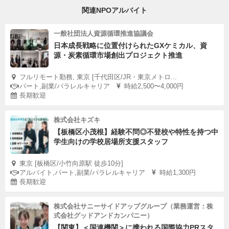
関連NPOアルバイト
一般社団法人資源循環推進協議会
日本成長戦略に位置付けられたGXケミカル、資
源・炭素循環市場創出プロジェクト推進
フルリモート勤務, 東京 [千代田区/JR・東京メトロ...
パート,副業/パラレルキャリア
時給2,500〜4,000円
長期歓迎
株式会社キズキ
【板橋区小茂根】経験不問◎不登校や特性を持つ中
学生向けの学校居場所支援スタッフ
東京 [板橋区/小竹向原駅 徒歩10分]
アルバイト,パート,副業/パラレルキャリア
時給1,300円
長期歓迎
株式会社サニーサイドアップグループ（業務運営：株
式会社グッドアンドカンパニー）
【関東】＜国連機関＞に携われる国際協力PRスタ