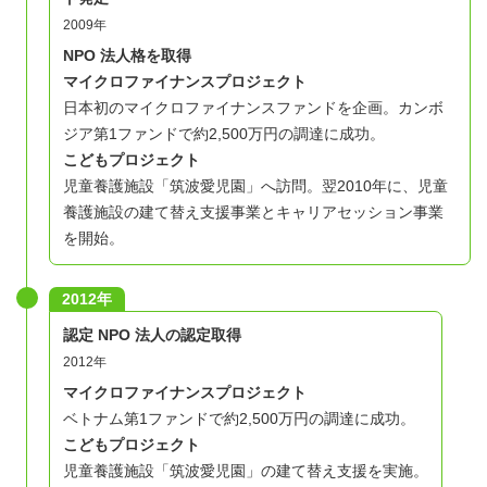
2009年
NPO 法人格を取得
マイクロファイナンスプロジェクト
日本初のマイクロファイナンスファンドを企画。カンボ
■
時間・頻度
ジア第1ファンドで約2,500万円の調達に成功。
活動時間は週に7時間程度です。難民プロジェクト全体の
こどもプロジェクト
定例ミーティングと、所属するチームのMTGに参加して
児童養護施設「筑波愛児園」へ訪問。翌2010年に、児童
いただくため、週に数回のMTGに参加しているメンバー
養護施設の建て替え支援事業とキャリアセッション事業
がほとんどです。
を開始。
■就労支援以外の活動
2012年
上記の事業活動に加え、バックオフィス業務（広報、人
認定 NPO 法人の認定取得
事、経理、法務等）や新規事業の企画などの業務もありま
2012年
す。何をご担当いただくかは、見学を通じてご検討いただ
マイクロファイナンスプロジェクト
きます。
ベトナム第1ファンドで約2,500万円の調達に成功。
就労支援以外にも、難民プロジェクトの中で複数のチーム
こどもプロジェクト
児童養護施設「筑波愛児園」の建て替え支援を実施。
に分かれて運営していますので、興味のあるチームをいく