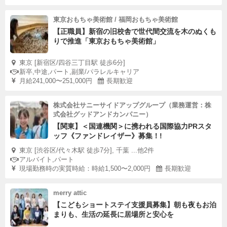
東京おもちゃ美術館 / 福岡おもちゃ美術館
【正職員】新宿の旧校舎で世代間交流を木のぬくも
りで推進「東京おもちゃ美術館」
東京 [新宿区/四谷三丁目駅 徒歩6分]
新卒,中途,パート,副業/パラレルキャリア
月給241,000〜251,000円
長期歓迎
株式会社サニーサイドアップグループ（業務運営：株
式会社グッドアンドカンパニー）
【関東】＜国連機関＞に携われる国際協力PRスタ
ッフ《ファンドレイザー》募集！!
東京 [渋谷区/代々木駅 徒歩7分], 千葉 ...他2件
アルバイト,パート
現場勤務時の実質時給：時給1,500〜2,000円
長期歓迎
merry attic
【こどもショートステイ支援員募集】朝も夜もお泊
まりも、生活の延長に居場所と安心を