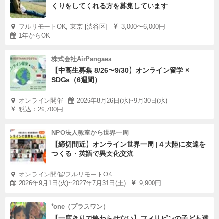
くりをしてくれる方を募集しています
フルリモートOK, 東京 [渋谷区]
3,000〜6,000円
1年からOK
株式会社AirPangaea
【中高生募集 8/26〜9/30】オンライン留学 ×
SDGs（6週間）
オンライン開催
2026年8月26日(水)~9月30日(水)
税込：29,700円
NPO法人教室から世界一周
【締切間近】オンライン世界一周 |４大陸に友達を
つくる・英語で異文化交流
オンライン開催/フルリモートOK
2026年9月1日(火)~2027年7月31日(土)
9,900円
⁺one（プラスワン）
【一度きりで終わらせない】フィリピンの子ども達