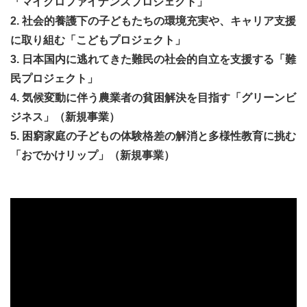
「マイクロファイナンスプロジェクト」
とができました。また、面談の時間以外にもLINEで疑問
2.
社会的養護下の子どもたちの環境充実や、キャリア支援
に思ったことを質問すると、どうするべきか教えてくださ
に取り組む
「こどもプロジェクト」
り、検索してもわからないことなど、皆さんのサポートが
3. 日本
国内
に逃れてきた難民の社会的自立を支援する「難
なかったらどうなっていたんだろうと、本当に感謝しかあ
民プロジェクト」
りません。また就活だけでなく、キャリアプランについて
4. 気候変動に伴う農業者の貧困解決を目指す「グリーンビ
もアドバイスくださり、受かるためだけのテクニックとい
ジネス」（新規事業）
うわけではなく、自分の人生を考えた上で仕事を選ぶとい
5. 困窮家庭の
子どもの体験格差の解消と多様性教育に挑む
うこともサポートしたいただきました。（エンタメ系の企
「おでかけリップ」（新規事業）
業に内定）
活動スタイル
Living in Peaceはメンバー全員が本業を持ちながら活動す
るプロボノ集団です。
本業と両立できるよう、主に週末や平日の夜の時間を使っ
て活動を行っています。
リモートでの活動（オンラインミーティングや、Slack・