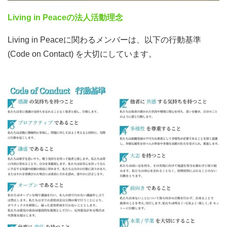
行うほか、自己分析や履歴書の添削、面接の練習などをサ
ポートし、それぞれの個性にあわせて希望の仕事に就ける
Living in Peaceの法人活動理念
よう支援しています。2018年から累計18名の学生を支援
Living in Peaceに関わるメンバーは、以下の行動基準
し、うち8名が国内の企業への就職を実現しました。
(Code on Contact) を大切にしています。
難民の就労支援における課題解決に向け、これまで取り組
んできた事業をより拡大するための取り組みを行なってい
ます。市場調査や、新規施策の一環である中途支援の立ち
上げを一緒に行なってくれる人を募集しています。
■主な活動
✓就労支援における課題の仮説立案・市場調査
✓中途支援の施策立ち上げ
✓就職・転職活動を個別面談でサポート（履歴書添削・面
接準備など）
✓就職に関わるセミナーの企画・実施