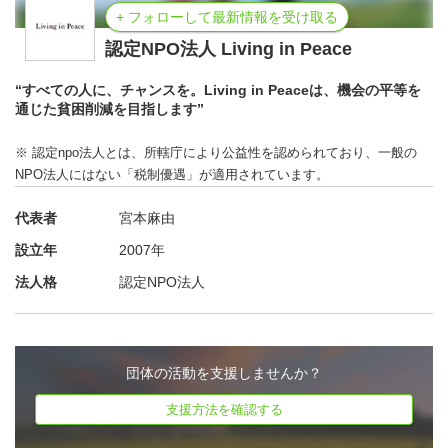
+ フォローして最新情報を受け取る
認定NPO法人 Living in Peace
“すべての人に、チャンスを。Living in Peaceは、機会の平等を
通じた貧困削減を目指します”
※ 認定npo法人とは、所轄庁により公益性を認められており、一般の
NPO法人にはない「税制優遇」が適用されています。
就労支援チームの事業内容
代表者
宮本麻由
難民の背景を持つ学生は、新卒の就職活動において、日本
設立年
2007年
の就活文化に明るくないことや、日本語の壁による情報取
得の困難さから職業選択の幅が狭まっています。また、こ
法人格
認定NPO法人
のような場合、学生の親も日本の就活事情を知らないた
め、家族にも相談できず、一人で立ち向かうしかなく、メ
ンタルの悪化も懸念されます。
団体の活動を支援しませんか？
こうした課題を解決するため、私たちは日本に暮らす難民
支援方法を確認する
の大学生を中心に、日本での就職活動に関する情報提供を