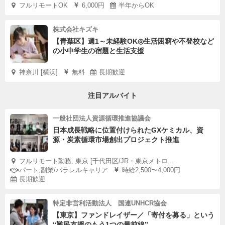
フルリモートOK
6,000円
半年からOK
株式会社キズキ
【青葉区】週1～未経験OK◎生活困窮や不登校など
の小中学生の宿題と生活支援
神奈川 [横浜]
無料
長期歓迎
注目アルバイト
一般社団法人資源循環推進協議会
日本成長戦略に位置付けられたGXケミカル、資
源・炭素循環市場創出プロジェクト推進
フルリモート勤務, 東京 [千代田区/JR・東京メトロ...
パート,副業/パラレルキャリア
時給2,500〜4,000円
長期歓迎
特定非営利活動法人 国連UNHCR協会
【東京】ファンドレイザー／「寄付を募る」という
“難民支援のもう1つの最前線”