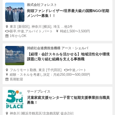
株式会社フォレスト
街頭ファンドレイザー/世界最大級の国際NGO/初期
メンバー募集！！
東京 [新宿区], 神奈川 [横浜], 埼玉 ...他1件
新卒,中途,アルバイト,パート
時給1,500〜3,500円
1年からOK
持続社会連携推進機構 アース・シェルパ
【経理・会計スキルを活かせる】地域活性化や環境
課題に取り組む組織を支える事務職
フルリモート勤務, 東京 [千代田区]
中途,パート
経験・スキルを考慮し決定：月給250,000〜500,000円
長期歓迎
サードプレイス
児童家庭支援センター子育て短期支援事業担当職員
募集！
神奈川 [横浜市鶴見区/京急鶴見駅 徒歩2分]