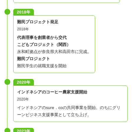
つか掛け持ちするメンバーがほとんどです。活動開始前の
2018年
面談にて最初のチーム等を決定しますが、活動開始後に、
ご経験や事業展開に合わせて柔軟に担当を変更いただくこ
​難民プロジェクト発足​
とが可能です。
2018年
代表理事を創業者から交代
ご経験のない分野でも、希望があればお任せします。ま
こどもプロジェクト（関西）
た、本業で経理経験のある方が経理・財務を担当する、英
永和町拠点が奈良県大和高田市に完成。
語の得意な方が難民の方への案内を翻訳するなど、得意不
難民プロジェクト
得意を互いに補い合って事業を運営しています。
難民学生の就職支援を開始
■活動のスタンス
2020年
プロボノだからできることに限りがあるということはな
インドネシアのコーヒー農家支援開始
く、多様なバックグラウンドを持つメンバーから成るプロ
2020年
ボノ集団だからこそ、様々な知見やスキルを持ち寄って、
インドネシアのsure．coの共同事業を開始。のちにグリ
一人一人が自発的に考えて、事業を作っていくことができ
ーンビジネス支援事業として立ち上げ。
る組織です。幅広い年代・業種のメンバーがいますが、フ
ラットな組織で仕事の指示はほとんどありません。自ら仕
2023年