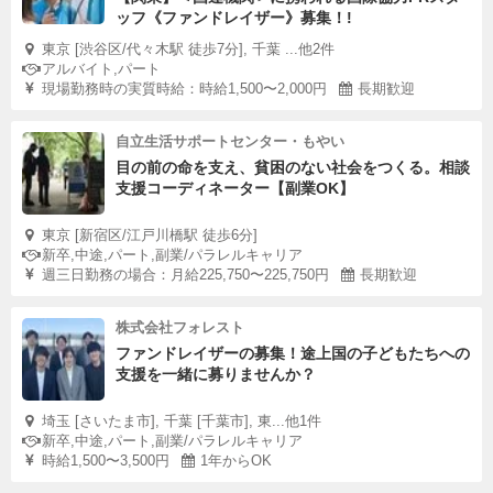
ッフ《ファンドレイザー》募集！!
東京 [渋谷区/代々木駅 徒歩7分], 千葉 ...他2件
アルバイト,パート
現場勤務時の実質時給：時給1,500〜2,000円
長期歓迎
自立生活サポートセンター・もやい
目の前の命を支え、貧困のない社会をつくる。相談
支援コーディネーター【副業OK】
東京 [新宿区/江戸川橋駅 徒歩6分]
新卒,中途,パート,副業/パラレルキャリア
週三日勤務の場合：月給225,750〜225,750円
長期歓迎
株式会社フォレスト
ファンドレイザーの募集！途上国の子どもたちへの
支援を一緒に募りませんか？
埼玉 [さいたま市], 千葉 [千葉市], 東...他1件
新卒,中途,パート,副業/パラレルキャリア
時給1,500〜3,500円
1年からOK