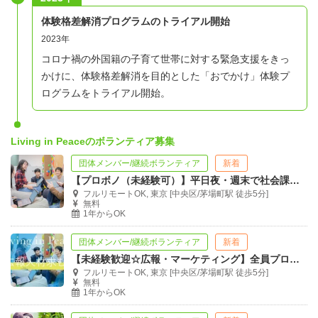
事を見つけて、主体的に一緒に活動してくださる方のジョ
体験格差解消プログラムのトライアル開始
インをお待ちしております！
2023年
コロナ禍の外国籍の子育て世帯に対する緊急支援をきっ
■活動するメンバーの声
かけに、体験格差解消を目的とした「おでかけ」体験プ
・学生が私たちのサポートを通じて自身の強みを発見し、
ログラムをトライアル開始。
自ら就活を突破しているのを見ると、やりがいを感じる！
・面談やセミナーを通して直接難民の方々の声を聞きなが
Living in Peaceのボランティア募集
ら、必要なサポートを自分たちで考えることができる。
団体メンバー/継続ボランティア
新着
・同じ志を持つ人、さまざまなスキルをもつ人たちと一緒
【プロボノ（未経験可）】平日夜・週末で社会課題を解決！機会の平等を通じた貧困削減
に活動できるので、自分自身の人生の幅も広がる！
フルリモートOK, 東京 [中央区/茅場町駅 徒歩5分]
無料
1年からOK
団体メンバー/継続ボランティア
新着
【未経験歓迎☆広報・マーケティング】全員プロボノNPO／発信力UPで社会貢献！
フルリモートOK, 東京 [中央区/茅場町駅 徒歩5分]
無料
1年からOK