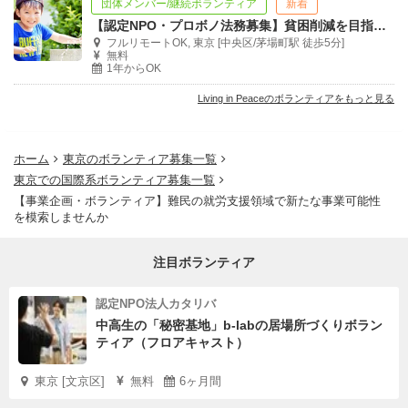
団体メンバー/継続ボランティア
新着
【認定NPO・プロボノ法務募集】貧困削減を目指す5つの事業を運営
フルリモートOK, 東京 [中央区/茅場町駅 徒歩5分]
無料
1年からOK
Living in Peaceのボランティアをもっと見る
ホーム
東京のボランティア募集一覧
東京での国際系ボランティア募集一覧
【事業企画・ボランティア】難民の就労支援領域で新たな事業可能性
活動開始までのフロー
を模索しませんか
少しでもご興味をお持ちいただけましたら、まずはactivo
注目ボランティア
からご応募いただき、ご返信のメールに掲載のURLより、
ミーティングのご見学（オンライン）をお申込みくださ
認定NPO法人カタリバ
い。活動の雰囲気や、具体的な作業等をご確認いただけれ
中高生の「秘密基地」b-labの居場所づくりボラン
ティア（フロアキャスト）
ば幸いです。
ご見学お待ちしております！
東京 [文京区]
無料
6ヶ月間