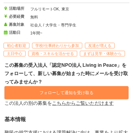
活動場所
フルリモートOK, 東京
必要経費
無料
募集対象
社会人 / 大学生・専門学生
活動日
1年間~
初心者歓迎
学校/仕事終わりから参加
友達が増える
土日中心
資格・スキルを活かせる
まずは見学・体験から
この募集の受入法人「認定NPO法人 Living in Peace」を
フォローして、新しい募集が始まった時にメールを受け取
ってみませんか？
フォローして通知を受け取る
この法人の別の募集を
こちらからご覧いただけます
基本情報
難民の就労支援における課題解決に向け、事業をより拡大