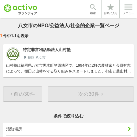


star
検索
お気に入り
メニュー
八女市のNPO/公益法人/社会的企業一覧ページ
1
件中
1
-
1
を表示
特定非営利活動法人山村塾
福岡,八女市
山村塾は福岡県八女市黒木町笠原地区で、1994年に2軒の農林家と会員有志
によって、棚田と山林を守る取り組みをスタートしました。都市と農山村の
住民が一緒になり、環境にやさしい米づくりや、豊かな生態系の森...
前の30件
次の30件
条件で絞り込む
活動場所