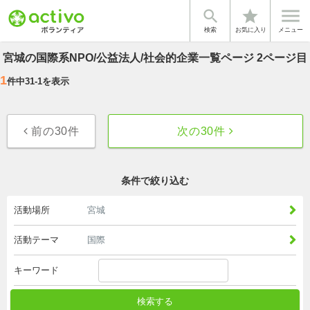


star
検索
お気に入り
メニュー
宮城の国際系NPO/公益法人/社会的企業一覧ページ 2ページ目
1
件中
31
-
1
を表示
前の30件
次の30件
条件で絞り込む
活動場所
宮城
活動テーマ
国際
キーワード
検索する