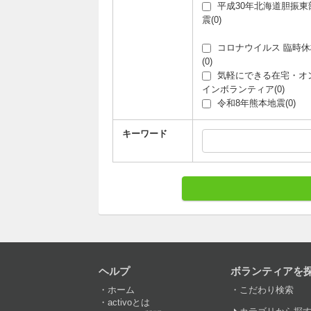
平成30年北海道胆振東
震(0)
コロナウイルス 臨時休
(0)
気軽にできる在宅・オ
インボランティア(0)
令和8年熊本地震(0)
キーワード
ヘルプ
ボランティアを
ホーム
こだわり検索
activoとは