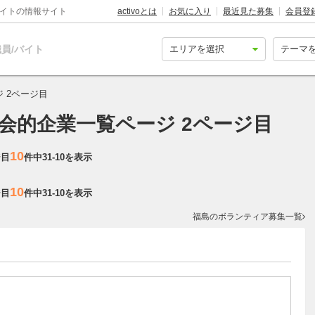
バイトの情報サイト
activoとは
お気に入り
最近見た募集
会員登
員/バイト
 2ページ目
社会的企業一覧ページ 2ページ目
10
ジ目
件中
31-10
を表示
10
ジ目
件中
31-10
を表示
福島のボランティア募集一覧