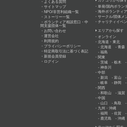
カテゴリから探
よくある質問
単発/国内ボラン
サイトマップ
海外ボランティア
NPO/非営利組織一覧
サークル/団体メ
ストーリー一覧
チャリティイベ
ボランティア相談窓口・中
間支援団体一覧
エリアから探す
お問い合わせ
運営会社
オンライン
利用規約
北海道・東北
プライバシーポリシー
北海道
青森
特定商取引法に基づく表記
福島
新規会員登録
関東
ログイン
茨城
栃木
神奈川
中部
新潟
富山
岐阜
静岡
関西
和歌山
滋賀
中国
山口
鳥取
九州・沖縄
福岡
佐賀
鹿児島
沖縄