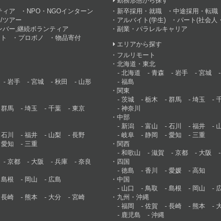
す
勤務形態から探す
ティア
NPO・NGOインターン
新卒採用・就職
中途採用・転職
/ツアー
アルバイト(学生)
パート(社会人・
ンバー,継続ボランティア
副業・パラレルキャリア
ント
プロボノ
物品寄付
エリアから探す
フルリモート
北海道・東北
北海道
青森
岩手
宮城
岩手
宮城
秋田
山形
福島
関東
茨城
栃木
群馬
埼玉
群馬
埼玉
千葉
東京
神奈川
中部
新潟
富山
石川
福井
石川
福井
山梨
長野
岐阜
静岡
愛知
三重
愛知
三重
関西
和歌山
滋賀
京都
大阪
京都
大阪
兵庫
奈良
四国
徳島
香川
愛媛
高知
島根
岡山
広島
中国
山口
鳥取
島根
岡山
長崎
熊本
大分
宮崎
九州・沖縄
福岡
佐賀
長崎
熊本
鹿児島
沖縄