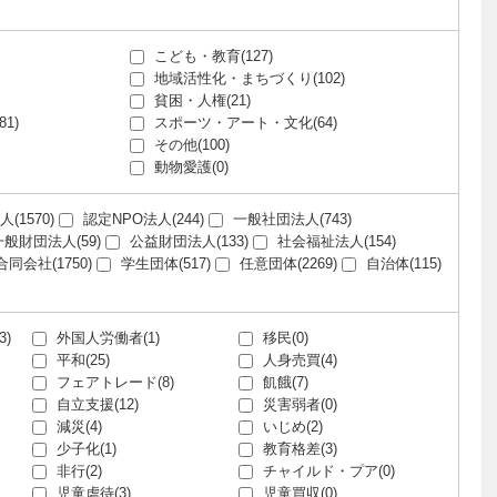
こども・教育(127)
地域活性化・まちづくり(102)
貧困・人権(21)
1)
スポーツ・アート・文化(64)
その他(100)
動物愛護(0)
(1570)
認定NPO法人(244)
一般社団法人(743)
般財団法人(59)
公益財団法人(133)
社会福祉法人(154)
会社(1750)
学生団体(517)
任意団体(2269)
自治体(115)
)
外国人労働者(1)
移民(0)
平和(25)
人身売買(4)
フェアトレード(8)
飢餓(7)
自立支援(12)
災害弱者(0)
減災(4)
いじめ(2)
少子化(1)
教育格差(3)
非行(2)
チャイルド・プア(0)
児童虐待(3)
児童買収(0)