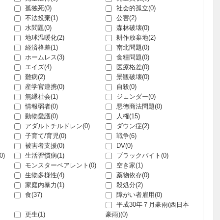
孤独死(0)
社会的孤立(0)
不法投棄(1)
公害(2)
水問題(0)
森林破壊(0)
地球温暖化(2)
耕作放棄地(2)
経済格差(1)
南北問題(0)
ホームレス(3)
食糧問題(0)
エイズ(4)
医療格差(0)
難病(2)
景観破壊(0)
産学官連携(0)
自殺(0)
無縁社会(1)
ジェンダー(0)
情報弱者(0)
悪徳商法問題(0)
動物愛護(0)
人権(15)
アダルトチルドレン(0)
ダウン症(2)
子育て/育児(0)
戦争(6)
被害者支援(0)
DV(0)
)
生活習慣病(1)
ブラックバイト(0)
モンスターペアレント(0)
空き家(1)
生物多様性(4)
薬物依存(0)
家庭内暴力(1)
殺処分(2)
食(37)
障がい者雇用(0)
平成30年７月豪雨(西日本
更生(1)
豪雨)(0)