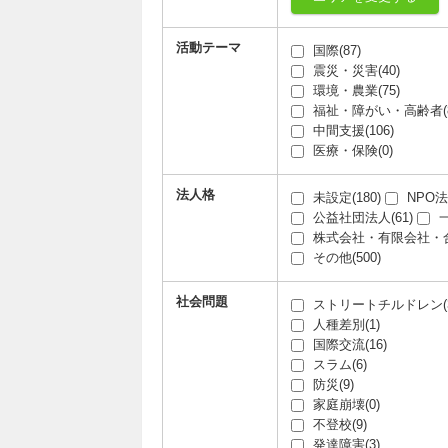
活動テーマ
国際(87)
震災・災害(40)
環境・農業(75)
福祉・障がい・高齢者(8
中間支援(106)
医療・保険(0)
法人格
未設定(180)
NPO法人
公益社団法人(61)
一
株式会社・有限会社・合同
その他(500)
社会問題
ストリートチルドレン(3
人種差別(1)
国際交流(16)
スラム(6)
防災(9)
家庭崩壊(0)
不登校(9)
発達障害(3)