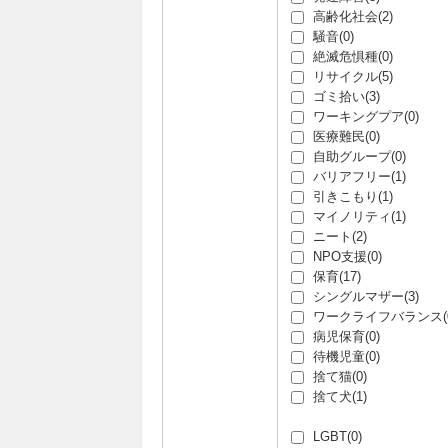
高齢化社会(2)
騒音(0)
絶滅危惧種(0)
リサイクル(5)
ゴミ拾い(3)
ワーキングプア(0)
医療難民(0)
自助グループ(0)
バリアフリー(1)
引きこもり(1)
マイノリティ(1)
ニート(2)
NPO支援(0)
保育(17)
シングルマザー(3)
ワークライフバランス(0
病児保育(0)
待機児童(0)
捨て猫(0)
捨て犬(1)
LGBT(0)