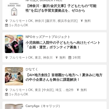
NPO法人 BORDER FREE
【神奈川・藤沢/金沢文庫】子どもたちの“可能
性”を広げる学習支援拠点を、ゼロから
フルリモートOK, 神奈川 [藤沢市, 横浜市金沢区]
無料
1ヶ月からOK
NPOキッズアートプロジェクト
小児病棟に入院中の子どもたちへ向けたイベント
「企画・運営」ボランティア募集！
フルリモートOK, 東京, 神奈川
無料
1年間
ひなてく
【AI×地方創生】首都圏から地方へ！夏休みに地方
の中小企業さんを舞台に課題解決！
フルリモートOK, 東京 [中央区], 埼玉 ...他2件
無料
1ヶ月からOK
CarryAge（キャリッジ）