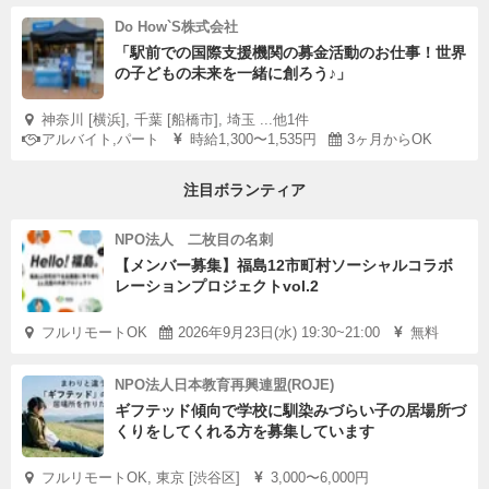
Do How`S株式会社
「駅前での国際支援機関の募金活動のお仕事！世界
の子どもの未来を一緒に創ろう♪」
神奈川 [横浜], 千葉 [船橋市], 埼玉 ...他1件
アルバイト,パート
時給1,300〜1,535円
3ヶ月からOK
注目ボランティア
NPO法人 二枚目の名刺
【メンバー募集】福島12市町村ソーシャルコラボ
レーションプロジェクトvol.2
フルリモートOK
2026年9月23日(水) 19:30~21:00
無料
NPO法人日本教育再興連盟(ROJE)
ギフテッド傾向で学校に馴染みづらい子の居場所づ
くりをしてくれる方を募集しています
フルリモートOK, 東京 [渋谷区]
3,000〜6,000円