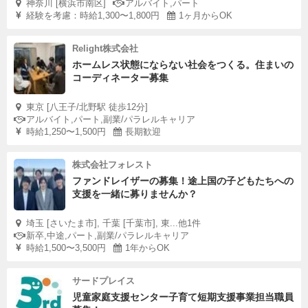
神奈川 [横浜市南区]
アルバイト,パート
経験を考慮：時給1,300〜1,800円
1ヶ月からOK
Relight株式会社
ホームレス状態にならない社会をつくる。住まいの
コーディネーター募集
東京 [八王子/北野駅 徒歩12分]
アルバイト,パート,副業/パラレルキャリア
時給1,250〜1,500円
長期歓迎
株式会社フォレスト
ファンドレイザーの募集！途上国の子どもたちへの
支援を一緒に募りませんか？
埼玉 [さいたま市], 千葉 [千葉市], 東...他1件
新卒,中途,パート,副業/パラレルキャリア
時給1,500〜3,500円
1年からOK
サードプレイス
児童家庭支援センター子育て短期支援事業担当職員