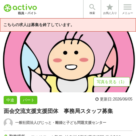


star
基本情報
募集詳細
体験談・雰囲気
法人情報
検索
お気に入り
メニュー
こちらの求人は募集を終了しています。
写真を見る（1）
更新日:
2026/06/05
中途
パート
面会交流支援支援団体 事務局スタッフ募集
一般社団法人びじっと・離婚と子ども問題支援センター