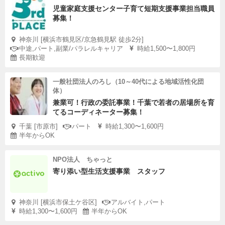
児童家庭支援センター子育て短期支援事業担当職員
募集！
神奈川 [横浜市鶴見区/京急鶴見駅 徒歩2分]
中途,パート,副業/パラレルキャリア
時給1,500〜1,800円
長期歓迎
一般社団法人のろし（10～40代による地域活性化団
体）
兼業可！行政の委託事業！千葉で若者の居場所を育
てるコーディネーター募集！
千葉 [市原市]
パート
時給1,300〜1,600円
半年からOK
NPO法人 ちゃっと
寄り添い型生活支援事業 スタッフ
神奈川 [横浜市保土ケ谷区]
アルバイト,パート
時給1,300〜1,600円
半年からOK