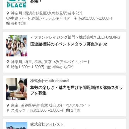
募集！
神奈川 [横浜市鶴見区/京急鶴見駅 徒歩2分]
中途,パート,副業/パラレルキャリア
時給1,500〜1,800円
長期歓迎
＜ファンドレイジング部門＞株式会社YELLFUNDING
国連諸機関のイベントスタッフ募集※pj02
神奈川, 埼玉, 群馬, 東京
アルバイト,パート
時給1,300〜1,500円
半年からOK
株式会社math channel
算数の楽しさ・魅力を届ける問題制作＆講師スタッ
フを募集
東京 [渋谷区/南新宿駅 徒歩3分]
アルバイト
スタッフ：時給1,500〜1,800円
1年間
株式会社フォレスト