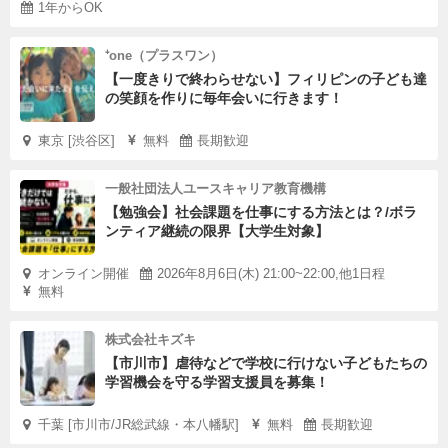
1年からOK
⁺one（プラスワン）
【一度きりで終わらせない】フィリピンの子ども達
の笑顔を作りに毎年会いに行きます！
東京 [渋谷区]
無料
長期歓迎
一般社団法人ユースキャリア教育機構
【勉強会】社会課題を仕事にする方法とは？/ボラ
ンティア継続の限界【大学生対象】
オンライン開催
2026年8月6日(木) 21:00~22:00,他1日程
無料
株式会社キズキ
【市川市】虐待などで学校に行けない子どもたちの
学習機会を守る学習支援員を募集！
千葉 [市川市/JR総武線・本八幡駅]
無料
長期歓迎