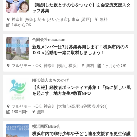
【離別した親と子の心をつなぐ】面会交流支援スタ
ッフ募集
神奈川 [横浜], 埼玉 [さいたま市], 東京 [港区]
無料
1年からOK
合同会社neco.sun
新規メンバーは7月募集再開します！横浜市内のＳ
ＤＧｓ活動を一緒に取材しましょう！
フルリモートOK, 神奈川 [横浜, 横浜]
無料
1ヶ月からOK
NPO法人まちのかぜ
【広報】経験者ボランティア募集！「街に新しい風
を起こす」地方創生×教育NPO
フルリモートOK, 神奈川 [大和市/高座渋谷駅 徒歩9分]
180日間~
無料
横浜西区BBS会
横浜市内で非行少年や子ども達を支援する更生保護