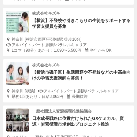
株式会社キズキ
【横浜】不登校や引きこもりの生徒をサポートする
学習支援員を募集
神奈川 [横浜市西区/平沼橋駅 徒歩10分]
アルバイト,パート,副業/パラレルキャリア
1コマ（90分）あたり：1,890〜5,500円
半年からOK
株式会社キズキ
【横浜市磯子区】生活困窮や不登校などの中高生向
けの学習支援講師を募集！
神奈川 [横浜]
アルバイト,パート,副業/パラレルキャリア
勤務1回あたり：日給3,063円
長期歓迎
一般社団法人資源循環推進協議会
日本成長戦略に位置付けられたGXケミカル、資
源・炭素循環市場創出プロジェクト推進