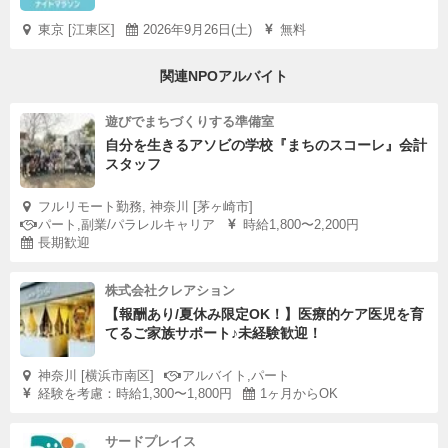
東京 [江東区]
2026年9月26日(土)
無料
関連NPOアルバイト
遊びでまちづくりする準備室
自分を生きるアソビの学校『まちのスコーレ』会計
スタッフ
フルリモート勤務, 神奈川 [茅ヶ崎市]
パート,副業/パラレルキャリア
時給1,800〜2,200円
長期歓迎
株式会社クレアション
【報酬あり/夏休み限定OK！】医療的ケア医児を育
てるご家族サポート♪未経験歓迎！
神奈川 [横浜市南区]
アルバイト,パート
経験を考慮：時給1,300〜1,800円
1ヶ月からOK
サードプレイス