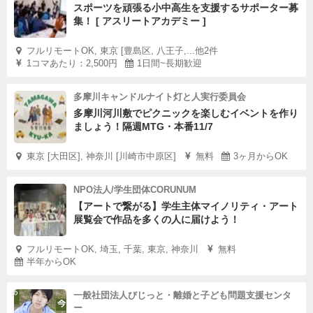
スポーツを頑張る小中高生を支援するサポーター募
集！ [ アスリートアカデミー ]
フルリモートOK, 東京 [豊島区, 八王子,...他2件
1コマあたり：2,500円
1日間~長期歓迎
多摩川キャンドルナイト灯と人実行委員会
多摩川河川敷でピクニックを楽しむイベントを作り
ましょう！隔週MTG・本番11/7
東京 [大田区], 神奈川 [川崎市中原区]
無料
3ヶ月からOK
NPO法人/学生団体CORUNUM
【アートで繋がる】学生主体マイノリティ・アート
展覧会で作品を多くの人に届けよう！
フルリモートOK, 埼玉, 千葉, 東京, 神奈川
無料
半年からOK
一般社団法人びじっと・離婚と子ども問題支援センタ
ー