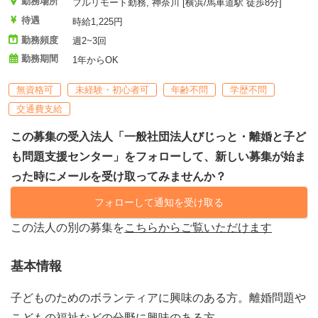
勤務場所
フルリモート勤務, 神奈川 [横浜/馬車道駅 徒歩8分]
待遇
時給1,225円
勤務頻度
週2~3回
勤務期間
1年からOK
無資格可
未経験・初心者可
年齢不問
学歴不問
交通費支給
この募集の受入法人「一般社団法人びじっと・離婚と子ど
も問題支援センター」をフォローして、新しい募集が始ま
った時にメールを受け取ってみませんか？
フォローして通知を受け取る
この法人の別の募集を
こちらからご覧いただけます
基本情報
子どものためのボランティアに興味のある方。離婚問題や
こどもの福祉などの分野に興味のある方。