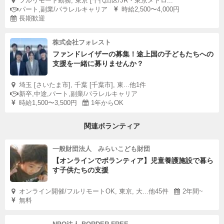
フルリモート勤務, 東京 [千代田区/JR・東京メトロ...
パート,副業/パラレルキャリア
時給2,500〜4,000円
長期歓迎
株式会社フォレスト
ファンドレイザーの募集！途上国の子どもたちへの
支援を一緒に募りませんか？
埼玉 [さいたま市], 千葉 [千葉市], 東...他1件
新卒,中途,パート,副業/パラレルキャリア
時給1,500〜3,500円
1年からOK
関連ボランティア
一般財団法人 みらいこども財団
【オンラインでボランティア】児童養護施設で暮ら
す子供たちの支援
オンライン開催/フルリモートOK, 東京, 大...他45件
2年間~
無料