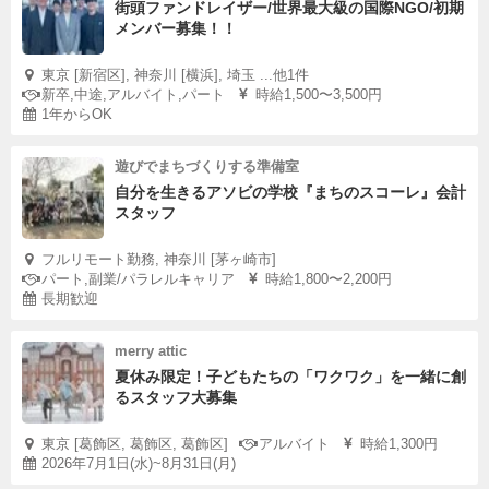
街頭ファンドレイザー/世界最大級の国際NGO/初期
メンバー募集！！
東京 [新宿区], 神奈川 [横浜], 埼玉 ...他1件
新卒,中途,アルバイト,パート
時給1,500〜3,500円
1年からOK
遊びでまちづくりする準備室
自分を生きるアソビの学校『まちのスコーレ』会計
スタッフ
フルリモート勤務, 神奈川 [茅ヶ崎市]
パート,副業/パラレルキャリア
時給1,800〜2,200円
長期歓迎
merry attic
夏休み限定！子どもたちの「ワクワク」を一緒に創
るスタッフ大募集
東京 [葛飾区, 葛飾区, 葛飾区]
アルバイト
時給1,300円
2026年7月1日(水)~8月31日(月)