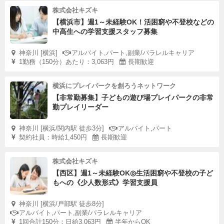
株式会社キズキ
【横浜市】週1～未経験OK！活困窮や不登校などの
中高生への学習支援スタッフ募集
神奈川 [横浜]
アルバイト,パート,副業/パラレルキャリア
1勤務（150分）あたり：3,063円
長期歓迎
横浜にプレイパークを創ろうネットワーク
【非常勤募集】子どもの遊び場プレイパークの非常
勤プレイリーダー
神奈川 [横浜/関内駅 徒歩3分]
アルバイト,パート
契約社員：時給1,450円
長期歓迎
株式会社キズキ
【西区】週1～未経験OK◎生活困窮や不登校の子ど
もへの《少人数形式》学習支援員
神奈川 [横浜/戸部駅 徒歩8分]
アルバイト,パート,副業/パラレルキャリア
1回合計150分：日給3,063円
半年からOK