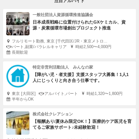
注目アルバイト
一般社団法人資源循環推進協議会
日本成長戦略に位置付けられたGXケミカル、資
源・炭素循環市場創出プロジェクト推進
フルリモート勤務, 東京 [千代田区/JR・東京メトロ...
パート,副業/パラレルキャリア
時給2,500〜4,000円
長期歓迎
特定非営利活動法人 みんなの家
【障がい児・者支援】支援スタッフ大募集！1人1
人にじっくりと向き合う仕事です。
東京 [大田区]
アルバイト,パート
時給1,320〜1,800円
半年からOK
株式会社クレアション
【報酬あり/夏休み限定OK！】医療的ケア医児を育
てるご家族サポート♪未経験歓迎！