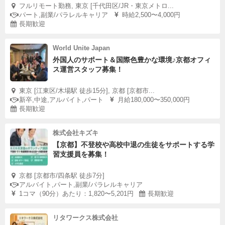
フルリモート勤務, 東京 [千代田区/JR・東京メトロ...
パート,副業/パラレルキャリア
時給2,500〜4,000円
長期歓迎
World Unite Japan
外国人のサポート＆国際色豊かな環境♪京都オフィ
ス運営スタッフ募集！
東京 [江東区/木場駅 徒歩15分], 京都 [京都市...
新卒,中途,アルバイト,パート
月給180,000〜350,000円
長期歓迎
株式会社キズキ
【京都】不登校や高校中退の生徒をサポートする学
習支援員を募集！
京都 [京都市/四条駅 徒歩7分]
アルバイト,パート,副業/パラレルキャリア
1コマ（90分）あたり：1,820〜5,201円
長期歓迎
リタワークス株式会社