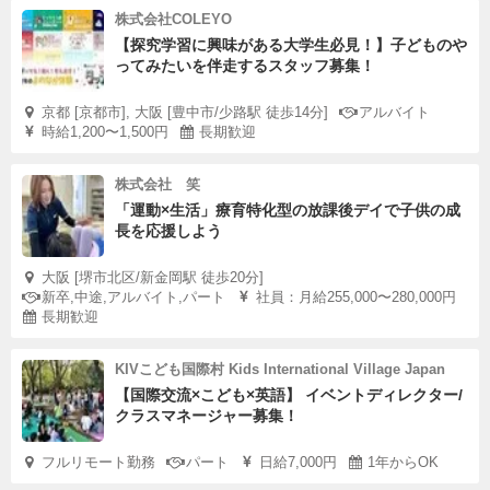
株式会社COLEYO
【探究学習に興味がある大学生必見！】子どものや
ってみたいを伴走するスタッフ募集！
京都 [京都市], 大阪 [豊中市/少路駅 徒歩14分]
アルバイト
時給1,200〜1,500円
長期歓迎
株式会社 笑
「運動×生活」療育特化型の放課後デイで子供の成
長を応援しよう
大阪 [堺市北区/新金岡駅 徒歩20分]
新卒,中途,アルバイト,パート
社員：月給255,000〜280,000円
長期歓迎
KIVこども国際村 Kids International Village Japan
【国際交流×こども×英語】 イベントディレクター/
クラスマネージャー募集！
フルリモート勤務
パート
日給7,000円
1年からOK