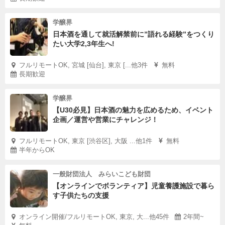
学醸界
日本酒を通して就活解禁前に”語れる経験”をつくり
たい大学2,3年生へ!
フルリモートOK, 宮城 [仙台], 東京 [...他3件
無料
長期歓迎
学醸界
【U30必見】日本酒の魅力を広めるため、イベント
企画／運営や営業にチャレンジ！
フルリモートOK, 東京 [渋谷区], 大阪 ...他1件
無料
半年からOK
一般財団法人 みらいこども財団
【オンラインでボランティア】児童養護施設で暮ら
す子供たちの支援
オンライン開催/フルリモートOK, 東京, 大...他45件
2年間~