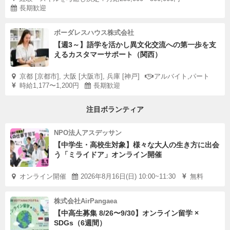
長期歓迎
ボーダレスハウス株式会社
【週3～】語学を活かし異文化交流への第一歩を支
えるカスタマーサポート（関西）
京都 [京都市], 大阪 [大阪市], 兵庫 [神戸]
アルバイト,パート
時給1,177〜1,200円
長期歓迎
注目ボランティア
NPO法人アスデッサン
【中学生・高校生対象】様々な大人の生き方に出会
う「ミライドア」オンライン開催
オンライン開催
2026年8月16日(日) 10:00~11:30
無料
株式会社AirPangaea
【中高生募集 8/26〜9/30】オンライン留学 ×
SDGs（6週間）