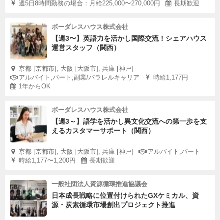
週5日8時間勤務の場合：月給225,000〜270,000円
長期歓迎
ボーダレスハウス株式会社
【週3〜】英語力を活かし国際交流！シェアハウス
運営スタッフ（関西）
京都 [京都市], 大阪 [大阪市], 兵庫 [神戸]
アルバイト,パート,副業/パラレルキャリア
時給1,177円
1年からOK
ボーダレスハウス株式会社
【週3～】語学を活かし異文化交流への第一歩を支
えるカスタマーサポート（関西）
京都 [京都市], 大阪 [大阪市], 兵庫 [神戸]
アルバイト,パート
時給1,177〜1,200円
長期歓迎
一般社団法人資源循環推進協議会
日本成長戦略に位置付けられたGXケミカル、資
源・炭素循環市場創出プロジェクト推進