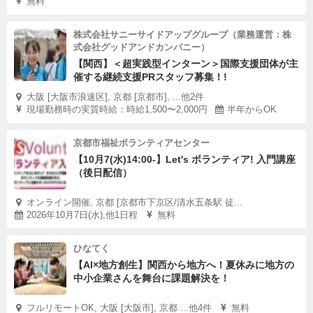
無料
株式会社サニーサイドアップグループ（業務運営：株
式会社グッドアンドカンパニー）
【関西】＜超実践型インターン＞国際支援団体が主
催する継続支援PRスタッフ募集！!
大阪 [大阪市浪速区], 京都 [京都市], ...他2件
現場勤務時の実質時給：時給1,500〜2,000円
半年からOK
京都市福祉ボランティアセンター
【10月7(水)14:00-】Let's ボランティア! 入門講座
（後日配信）
オンライン開催, 京都 [京都市下京区/清水五条駅 徒...
2026年10月7日(水),他1日程
無料
ひなてく
【AI×地方創生】関西から地方へ！夏休みに地方の
中小企業さんを舞台に課題解決を！
フルリモートOK, 大阪 [大阪市], 京都 ...他4件
無料