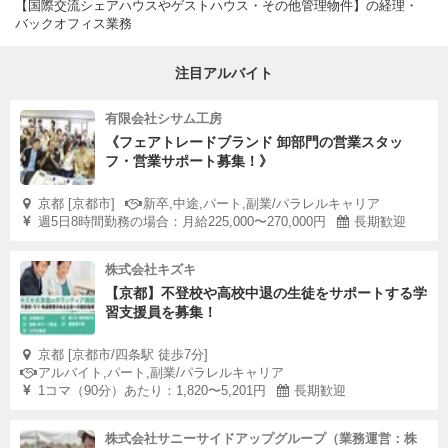
【国際交流シェアハウスやゲストハウス・その他管理物件】の経理・
バックオフィス業務
注目アルバイト
有限会社シサム工房
《フェアトレードブランド 卸部門の営業スタッ
フ・営業サポート募集！》
京都 [京都市]
新卒,中途,パート,副業/パラレルキャリア
週5日8時間勤務の場合：月給225,000〜270,000円
長期歓迎
株式会社キズキ
【京都】不登校や高校中退の生徒をサポートする学
習支援員を募集！
京都 [京都市/四条駅 徒歩7分]
アルバイト,パート,副業/パラレルキャリア
1コマ（90分）あたり：1,820〜5,201円
長期歓迎
株式会社サニーサイドアップグループ（業務運営：株