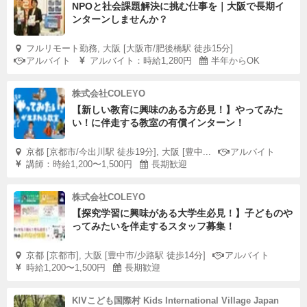
NPOと社会課題解決に挑む仕事を｜大阪で長期イ
ンターンしませんか？
フルリモート勤務, 大阪 [大阪市/肥後橋駅 徒歩15分]
アルバイト
アルバイト：時給1,280円
半年からOK
株式会社COLEYO
【新しい教育に興味のある方必見！】やってみた
い！に伴走する教室の有償インターン！
京都 [京都市/今出川駅 徒歩19分], 大阪 [豊中...
アルバイト
講師：時給1,200〜1,500円
長期歓迎
株式会社COLEYO
【探究学習に興味がある大学生必見！】子どものや
ってみたいを伴走するスタッフ募集！
京都 [京都市], 大阪 [豊中市/少路駅 徒歩14分]
アルバイト
時給1,200〜1,500円
長期歓迎
KIVこども国際村 Kids International Village Japan