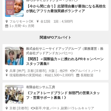
NPOチャイルドドクター・ジャパン
【今から間に合う】志望理由書が最強になる高校生
が挑むアフリカ最強実績ボランティア
フルリモートOK
全12回 1回：4,500円
1ヶ月間~4ヶ月間
関連NPOアルバイト
株式会社サニーサイドアップグループ（業務運営：株
式会社グッドアンドカンパニー）
【関西】＜国際協力＞に携われるPRキャンペーン
スタッフ募集!!
兵庫 [神戸], 京都 [京都市], 大阪 [...他2件
アルバイト,パート
現場勤務時の実質時給：時給1,500〜2,000円
長期歓迎
有限会社シサム工房
《フェアトレードブランド 卸部門の営業スタッ
フ・営業サポート募集！》
京都 [京都市]
新卒,中途,パート,副業/パラレルキャリア