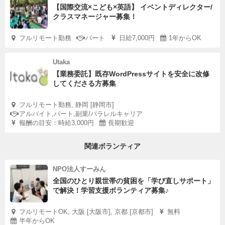
【国際交流×こども×英語】 イベントディレクター/
クラスマネージャー募集！
フルリモート勤務
パート
日給7,000円
1年からOK
Utaka
【業務委託】既存WordPressサイトを安全に改修
してくださる方募集
フルリモート勤務, 静岡 [静岡市]
アルバイト,パート,副業/パラレルキャリア
報酬の目安：時給3,000円
長期歓迎
関連ボランティア
NPO法人すーみん
全国のひとり親世帯の貧困を「学び直しサポート」
で解決！学習支援ボランティア募集♪
フルリモートOK, 大阪 [大阪市], 京都 [京都市]
無料
半年からOK