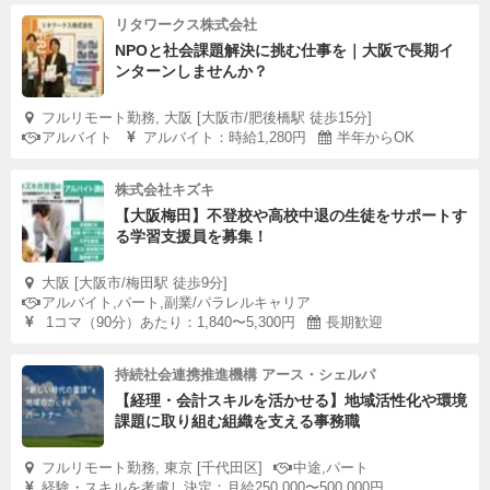
リタワークス株式会社
NPOと社会課題解決に挑む仕事を｜大阪で長期イ
ンターンしませんか？
フルリモート勤務, 大阪 [大阪市/肥後橋駅 徒歩15分]
アルバイト
アルバイト：時給1,280円
半年からOK
株式会社キズキ
【大阪梅田】不登校や高校中退の生徒をサポートす
る学習支援員を募集！
大阪 [大阪市/梅田駅 徒歩9分]
アルバイト,パート,副業/パラレルキャリア
1コマ（90分）あたり：1,840〜5,300円
長期歓迎
持続社会連携推進機構 アース・シェルパ
【経理・会計スキルを活かせる】地域活性化や環境
課題に取り組む組織を支える事務職
フルリモート勤務, 東京 [千代田区]
中途,パート
経験・スキルを考慮し決定：月給250,000〜500,000円