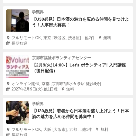
学醸界
【U30必見】日本酒の魅力を広める仲間を見つけよ
う！人事部大募集！
フルリモートOK, 東京 [渋谷区, 渋谷区]...他2件
無料
長期歓迎
京都市福祉ボランティアセンター
【2月9(火)14:00-】Let's ボランティア! 入門講座
（後日配信）
オンライン開催, 京都 [京都市/清水五条駅 徒歩8分]
2027年2月9日(火),他1日程
無料
学醸界
【U30必見】若者から日本酒を盛り上げよう！日本
酒の魅力を広める仲間を募集中！
フルリモートOK, 大阪 [大阪市], 京都 ...他1件
無料
長期歓迎