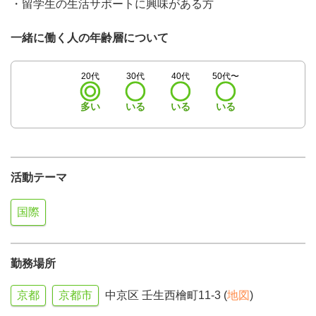
・留学生の生活サポートに興味がある方
一緒に働く人の年齢層について
20代
30代
40代
50代〜
多い
いる
いる
いる
活動テーマ
国際
勤務場所
京都
京都市
中京区 壬生西檜町11-3 (
地図
)