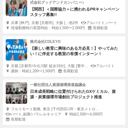
式会社グッドアンドカンパニー）
【関西】＜国際協力＞に携われるPRキャンペーン
スタッフ募集!!
兵庫 [神戸], 京都 [京都市], 大阪 [...他2件
アルバイト,パート
現場勤務時の実質時給：時給1,500〜2,000円
長期歓迎
株式会社COLEYO
【新しい教育に興味のある方必見！】やってみた
い！に伴走する教室の有償インターン！
京都 [京都市/今出川駅 徒歩19分], 大阪 [豊中...
アルバイト
講師：時給1,200〜1,500円
長期歓迎
一般社団法人資源循環推進協議会
日本成長戦略に位置付けられたGXケミカル、資
源・炭素循環市場創出プロジェクト推進
フルリモート勤務, 東京 [千代田区/JR・東京メトロ...
パート,副業/パラレルキャリア
時給2,500〜4,000円
長期歓迎