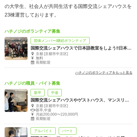
の大学生、社会人が共同生活する国際交流シェアハウスを
23棟運営しております。
ハチノジのボランティア募集
団体メンバー/継続ボランティア
国際交流シェアハウスで日本語教室をしよう‼︎日本語教師募集‼︎
京都 [京都市中京区]
無料
長期歓迎
ハチノジのボランティアをもっと見る
ハチノジの職員・バイト募集
新卒
中途
国際交流シェアハウスやゲストハウス、マンスリーアパートのオペレーション業務
京都 [京都市中京区]
新卒,中途
月給200,000〜220,000円
長期歓迎
アルバイト
パート