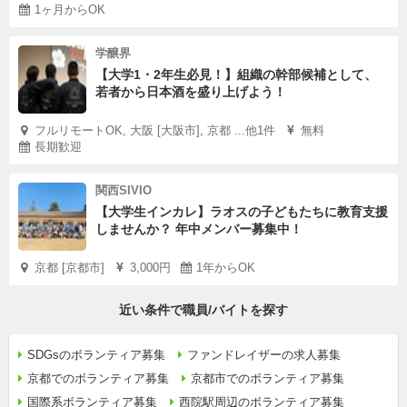
1ヶ月からOK
学醸界
【大学1・2年生必見！】組織の幹部候補として、
若者から日本酒を盛り上げよう！
フルリモートOK, 大阪 [大阪市], 京都 ...他1件
無料
長期歓迎
関西SIVIO
【大学生インカレ】ラオスの子どもたちに教育支援
しませんか？ 年中メンバー募集中！
京都 [京都市]
3,000円
1年からOK
近い条件で職員/バイトを探す
SDGsのボランティア募集
ファンドレイザーの求人募集
京都でのボランティア募集
京都市でのボランティア募集
国際系ボランティア募集
西院駅周辺のボランティア募集