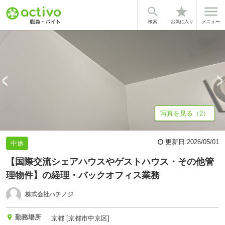


star
基本情報
企業情報
検索
お気に入り
メニュー
写真を見る（2）
更新日:
2026/05/01
中途
【国際交流シェアハウスやゲストハウス・その他管
理物件】の経理・バックオフィス業務
株式会社ハチノジ
勤務場所
京都 [京都市中京区]