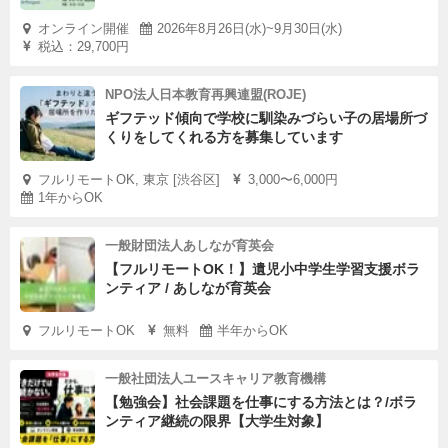
オンライン開催
2026年8月26日(水)~9月30日(水)
税込：29,700円
NPO法人日本教育再興連盟(ROJE)
ギフテッド傾向で学校に馴染みづらい子の居場所づ
くりをしてくれる方を募集しています
フルリモートOK, 東京 [渋谷区]
3,000〜6,000円
1年からOK
一般財団法人あしなが育英会
【フルリモートOK！】遺児小中学生学習支援ボラ
ンティア / あしなが育英会
フルリモートOK
無料
半年からOK
一般社団法人ユースキャリア教育機構
【勉強会】社会課題を仕事にする方法とは？/ボラ
ンティア継続の限界【大学生対象】