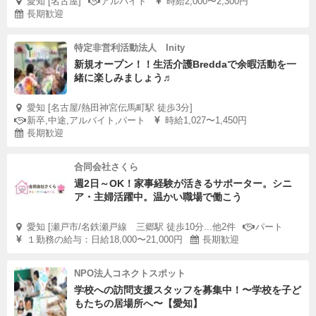
愛知 [名古屋]
アルバイト
時給2,000〜2,300円
長期歓迎
特定非営利活動法人 Inity
新規オープン！！生活介護Breddaで余暇活動を一
緒に楽しみましょう♬
愛知 [名古屋/熱田神宮伝馬町駅 徒歩3分]
新卒,中途,アルバイト,パート
時給1,027〜1,450円
長期歓迎
合同会社さくら
週2日～OK！家事経験が活きるサポーター。シニ
ア・主婦活躍中。温かい職場で働こう
愛知 [瀬戸市/名鉄瀬戸線 三郷駅 徒歩10分...他2件
パート
１勤務の給与：日給18,000〜21,000円
長期歓迎
NPO法人コネクトスポット
学校への訪問支援スタッフを募集中！〜学校を子ど
もたちの居場所へ〜【愛知】