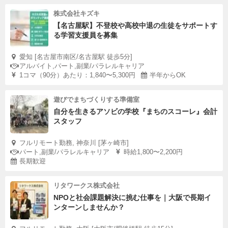
株式会社キズキ
【名古屋駅】不登校や高校中退の生徒をサポートす
る学習支援員を募集
愛知 [名古屋市南区/名古屋駅 徒歩5分]
アルバイト,パート,副業/パラレルキャリア
1コマ（90分）あたり：1,840〜5,300円
半年からOK
遊びでまちづくりする準備室
自分を生きるアソビの学校『まちのスコーレ』会計
スタッフ
フルリモート勤務, 神奈川 [茅ヶ崎市]
パート,副業/パラレルキャリア
時給1,800〜2,200円
長期歓迎
リタワークス株式会社
NPOと社会課題解決に挑む仕事を｜大阪で長期イ
ンターンしませんか？