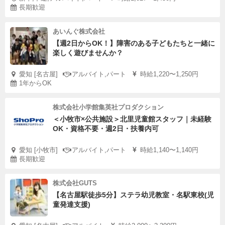
長期歓迎
あいんぐ株式会社
【週2日からOK！】障害のある子どもたちと一緒に
楽しく遊びませんか？
愛知 [名古屋]
アルバイト,パート
時給1,220〜1,250円
1年からOK
株式会社小学館集英社プロダクション
＜小牧市×公共施設＞北里児童館スタッフ｜未経験
OK・資格不要・週2日・扶養内可
愛知 [小牧市]
アルバイト,パート
時給1,140〜1,140円
長期歓迎
株式会社GUTS
【名古屋駅徒歩5分】ステラ幼児教室・名駅東校(児
童発達支援)