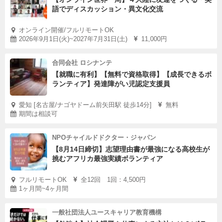
語でディスカッション・異文化交流
オンライン開催/フルリモートOK
2026年9月1日(火)~2027年7月31日(土)
11,000円
合同会社 ロシナンテ
【就職に有利】【無料で資格取得】【成長できるボ
ランティア】発達障がい児認定支援員
愛知 [名古屋/ナゴヤドーム前矢田駅 徒歩14分]
無料
期間は相談可
NPOチャイルドドクター・ジャパン
【8月14日締切】志望理由書が最強になる高校生が
挑むアフリカ最強実績ボランティア
フルリモートOK
全12回 1回：4,500円
1ヶ月間~4ヶ月間
一般社団法人ユースキャリア教育機構