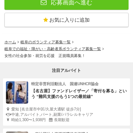
応募画面へ進む
お気に入りに追加
ホーム
岐阜のボランティア募集一覧
岐阜での福祉・障がい・高齢者系ボランティア募集一覧
女性の社会参加・就労を応援 正規職員募集！
注目アルバイト
特定非営利活動法人 国連UNHCR協会
【名古屋】ファンドレイザー／「寄付を募る」とい
う “難民支援のもう1つの最前線”
愛知 [名古屋市中区/久屋大通駅 徒歩7分]
中途,アルバイト,パート,副業/パラレルキャリア
時給1,300〜1,938円
長期歓迎