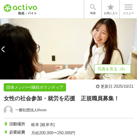


star
基本情報
募集詳細
法人情報
検索
お気に入り
メニュー
写真を見る（6）
更新日:
2025/10/21
団体メンバー/継続ボランティア
女性の社会参加・就労を応援 正規職員募集！
一般社団法人Reon
活動場所
岐阜 [岐阜市]
必要経費
月給200,000〜250,000円