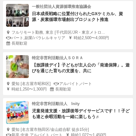
一般社団法人資源循環推進協議会
日本成長戦略に位置付けられたGXケミカル、資
源・炭素循環市場創出プロジェクト推進
フルリモート勤務, 東京 [千代田区/JR・東京メトロ...
パート,副業/パラレルキャリア
時給2,500〜4,000円
長期歓迎
特定非営利活動法人ＳＯＲＡ
【放課後デイ】子どもが主人公の「発達保障」。遊
びを通じた育ちの支援を、共に
愛知 [名古屋市昭和区]
アルバイト,パート
時給1,250〜1,300円
長期歓迎
特定非営利活動法人 Inity
児童発達支援・放課後等デイサービスです！！子ど
も達と余暇活動を一緒に楽しもう♬
愛知 [名古屋市熱田区/金山総合駅 徒歩15分]
新卒,中途,アルバイト,パート
時給1,027〜1,450円