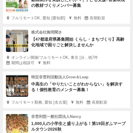
の教材づくりメンバー募集
フルリモートOK, 愛知 [愛知郡]
無料
長期歓迎
株式会社御用聞き
【47都道府県募集開始 くらし・まちづくり】高齢
化地域で困りごと解決しませんか
オンライン開催/フルリモートOK, 東京 [台...他7件
期間は相談可
無料
特定非営利活動法人Grow＆Leap
中高生の「やりたいことがわからない」を解決す
る！個性教育のメンター募集！
フルリモート勤務, 愛知 [名古屋]
無料
長期歓迎
非営利型一般社団法人Nancy
1,000人の小学生と盛り上がる！第19回ぎふマーブ
ルタウン2026秋