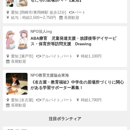
もたちの居場所へ〜【愛知】
愛知 [岡崎市/東岡崎駅 徒歩12分]
パート
給与：時給2,500〜2,750円
長期歓迎
NPO法人ing
ABA療育 児童発達支援・放課後等デイサービ
ス・保育所等訪問支援 Drawing
愛知 [瀬戸市]
アルバイト,パート
時給1,100円
長期歓迎
NPO教育支援協会東海
《名古屋・教育福祉》中学生の居場所づくりに関心
がある学習サポーター募集！
愛知 [名古屋]
アルバイト,パート
時給1,790円
長期歓迎
注目ボランティア