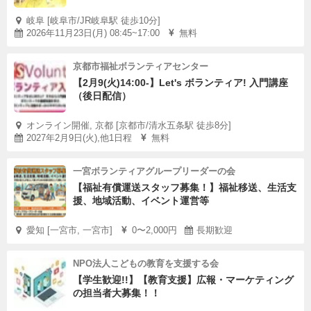
岐阜 [岐阜市/JR岐阜駅 徒歩10分]
2026年11月23日(月) 08:45~17:00
無料
京都市福祉ボランティアセンター
【2月9(火)14:00-】Let's ボランティア! 入門講座
（後日配信）
オンライン開催, 京都 [京都市/清水五条駅 徒歩8分]
2027年2月9日(火),他1日程
無料
一宮ボランティアグループリーダーの会
【福祉有償運送スタッフ募集！】福祉移送、生活支
援、地域活動、イベント運営等
愛知 [一宮市, 一宮市]
0〜2,000円
長期歓迎
NPO法人こどもの教育を支援する会
【学生歓迎!!】【教育支援】広報・マーケティング
の担当者大募集！！