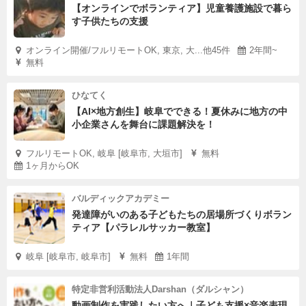
【オンラインでボランティア】児童養護施設で暮ら
す子供たちの支援
オンライン開催/フルリモートOK, 東京, 大...他45件
2年間~
無料
ひなてく
【AI×地方創生】岐阜でできる！夏休みに地方の中
小企業さんを舞台に課題解決を！
フルリモートOK, 岐阜 [岐阜市, 大垣市]
無料
1ヶ月からOK
バルディックアカデミー
発達障がいのある子どもたちの居場所づくりボラン
ティア【パラレルサッカー教室】
岐阜 [岐阜市, 岐阜市]
無料
1年間
特定非営利活動法人Darshan（ダルシャン）
動画制作を実践したい方へ｜子ども支援×音楽表現