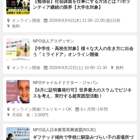
【勉強会】社会課題を仕事にする方法とは？/ボラ
ンティア継続の限界【大学生対象】
オンライン開催
2026年8月6日(木) 21:00~22:00,他1日程
無料
NPO法人アスデッサン
【中学生・高校生対象】様々な大人の生き方に出会
う「ミライドア」オンライン開催
オンライン開催
2026年8月22日(土) 10:00~11:30
無料
NPOチャイルドドクター・ジャパン
【8月に証明書発行可】世界最大のスラムでビジネ
スを考え、実行する超実践型活動！
オンライン開催/フルリモートOK
6ヶ月間~1年間
月4回 各：3,000円
NPO法人日本教育再興連盟(ROJE)
ギフテッド傾向で学校に馴染みづらい子の居場所づ