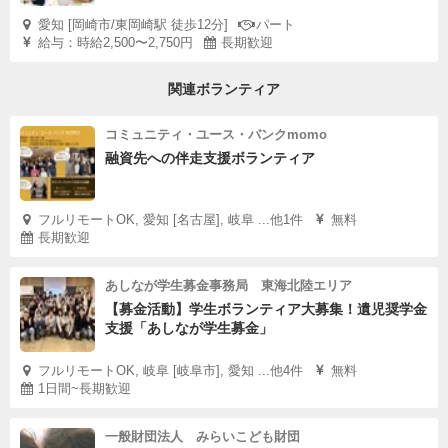
愛知 [岡崎市/東岡崎駅 徒歩12分]
パート
給与：時給2,500〜2,750円
長期歓迎
関連ボランティア
コミュニティ・ユース・バンクmomo
融資先への伴走支援ボランティア
フルリモートOK, 愛知 [名古屋], 岐阜 ...他1件
無料
長期歓迎
あしなが学生募金事務局 東海北陸エリア
【募金活動】学生ボランティア大募集！遺児奨学金
支援「あしなが学生募金」
フルリモートOK, 岐阜 [岐阜市], 愛知 ...他4件
無料
1日間~長期歓迎
一般財団法人 みらいこども財団