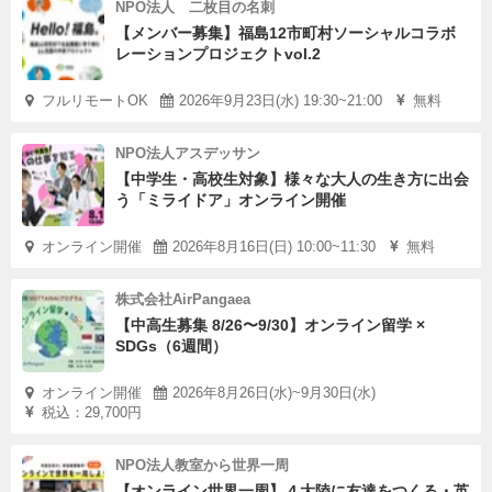
NPO法人 二枚目の名刺
【メンバー募集】福島12市町村ソーシャルコラボ
レーションプロジェクトvol.2
フルリモートOK
2026年9月23日(水) 19:30~21:00
無料
NPO法人アスデッサン
【中学生・高校生対象】様々な大人の生き方に出会
う「ミライドア」オンライン開催
オンライン開催
2026年8月16日(日) 10:00~11:30
無料
株式会社AirPangaea
【中高生募集 8/26〜9/30】オンライン留学 ×
SDGs（6週間）
オンライン開催
2026年8月26日(水)~9月30日(水)
税込：29,700円
NPO法人教室から世界一周
【オンライン世界一周】４大陸に友達をつくる・英