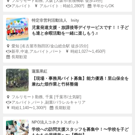
フルリモート勤務, 大阪 [大阪市/肥後橋駅 徒歩15分]
アルバイト
アルバイト：時給1,280円
半年からOK
特定非営利活動法人 Inity
児童発達支援・放課後等デイサービスです！！子ど
も達と余暇活動を一緒に楽しもう♬
愛知 [名古屋市熱田区/金山総合駅 徒歩15分]
新卒,中途,アルバイト,パート
時給1,027〜1,450円
長期歓迎
蓮葉果紅
【現場・事務局バイト募集】能力優遇！里山保全を
兼ねた畑作業と竹林整備
フルリモート勤務, 千葉 [千葉市/土気駅]
アルバイト,パート,副業/パラレルキャリア
時給1,140〜1,300円
長期歓迎
NPO法人コネクトスポット
学校への訪問支援スタッフを募集中！〜学校を子ど