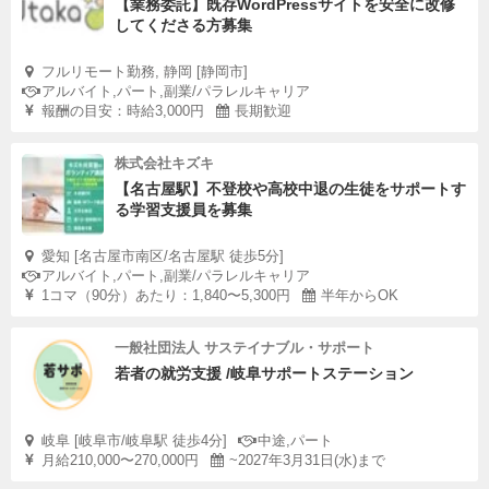
【業務委託】既存WordPressサイトを安全に改修
してくださる方募集
フルリモート勤務, 静岡 [静岡市]
アルバイト,パート,副業/パラレルキャリア
報酬の目安：時給3,000円
長期歓迎
株式会社キズキ
【名古屋駅】不登校や高校中退の生徒をサポートす
る学習支援員を募集
愛知 [名古屋市南区/名古屋駅 徒歩5分]
アルバイト,パート,副業/パラレルキャリア
1コマ（90分）あたり：1,840〜5,300円
半年からOK
一般社団法人 サステイナブル・サポート
若者の就労支援 /岐阜サポートステーション
岐阜 [岐阜市/岐阜駅 徒歩4分]
中途,パート
月給210,000〜270,000円
~2027年3月31日(水)まで