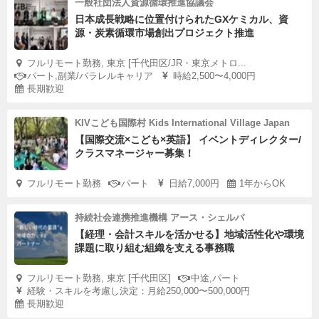
一般社団法人資源循環推進協議会
日本成長戦略に位置付けられたGXケミカル、資
源・炭素循環市場創出プロジェクト推進
フルリモート勤務, 東京 [千代田区/JR・東京メトロ...
パート,副業/パラレルキャリア
時給2,500〜4,000円
長期歓迎
KIVこども国際村 Kids International Village Japan
【国際交流×こども×英語】 イベントディレクター/
クラスマネージャー募集！
フルリモート勤務
パート
日給7,000円
1年からOK
持続社会連携推進機構 アース・シェルパ
【経理・会計スキルを活かせる】地域活性化や環境
課題に取り組む組織を支える事務職
フルリモート勤務, 東京 [千代田区]
中途,パート
経験・スキルを考慮し決定：月給250,000〜500,000円
長期歓迎