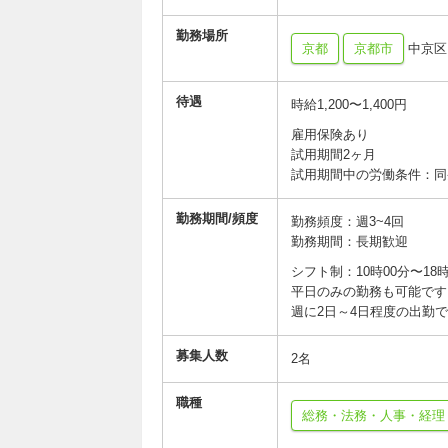
勤務場所
京都
京都市
中京区 
待遇
時給1,200〜1,400円
雇用保険あり
試用期間2ヶ月
試用期間中の労働条件：同
勤務期間/頻度
勤務頻度：週3~4回
勤務期間：長期歓迎
シフト制：10時00分〜18
平日のみの勤務も可能です
週に2日～4日程度の出勤
募集人数
2名
職種
総務・法務・人事・経理