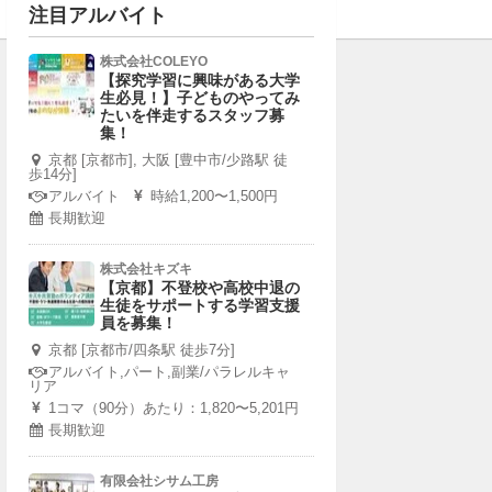
注目アルバイト
株式会社COLEYO
【探究学習に興味がある大学
生必見！】子どものやってみ
たいを伴走するスタッフ募
集！
京都 [京都市], 大阪 [豊中市/少路駅 徒
歩14分]
アルバイト
時給1,200〜1,500円
長期歓迎
株式会社キズキ
【京都】不登校や高校中退の
生徒をサポートする学習支援
員を募集！
京都 [京都市/四条駅 徒歩7分]
アルバイト,パート,副業/パラレルキャ
リア
1コマ（90分）あたり：1,820〜5,201円
長期歓迎
有限会社シサム工房