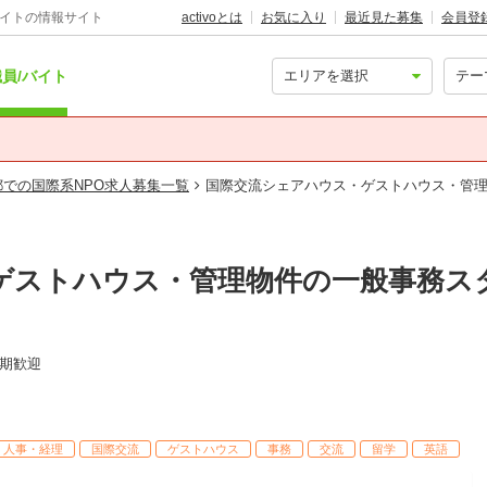
バイトの情報サイト
activoとは
お気に入り
最近見た募集
会員登
員/バイト
都での国際系NPO求人募集一覧
国際交流シェアハウス・ゲストハウス・管
ゲストハウス・管理物件の一般事務ス
期歓迎
・人事・経理
国際交流
ゲストハウス
事務
交流
留学
英語