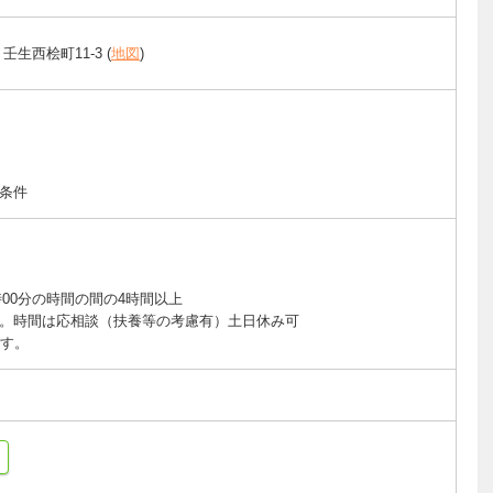
壬生西桧町11-3 (
地図
)
条件
時00分の時間の間の4時間以上
。時間は応相談（扶養等の考慮有）土日休み可
です。