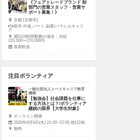
《フェアトレードブランド 卸
部門の営業スタッフ・営業サ
ポート募集！》
京都 [京都市]
新卒,中途,パート,副業/パラレルキャリ
ア
週5日8時間勤務の場合：月給
225,000〜270,000円
長期歓迎
注目ボランティア
一般社団法人ユースキャリア教育
機構
【勉強会】社会課題を仕事に
する方法とは？/ボランティア
継続の限界【大学生対象】
オンライン開催
2026年8月6日(木) 21:00~22:00,他1日程
無料