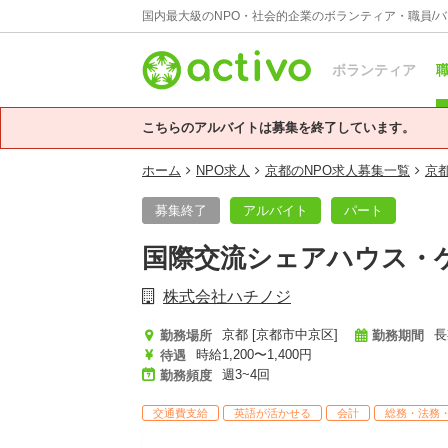
国内最大級のNPO・社会的企業のボランティア・職員/
ボランティア
職
こちらのアルバイトは募集を終了しています。
ホーム
NPO求人
京都のNPO求人募集一覧
京
募集終了
アルバイト
パート
国際交流シェアハウス・
株式会社ハチノジ
京都 [京都市中京区]
長
勤務場所
勤務期間
時給1,200〜1,400円
待遇
週3~4回
勤務頻度
交通費支給
英語が活かせる
会計
総務・法務