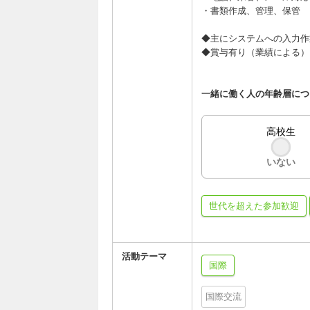
・書類作成、管理、保管
◆主にシステムへの入力作
◆賞与有り（業績による）
一緒に働く人の年齢層につ
高校生
いない
世代を超えた参加歓迎
活動テーマ
国際
国際交流