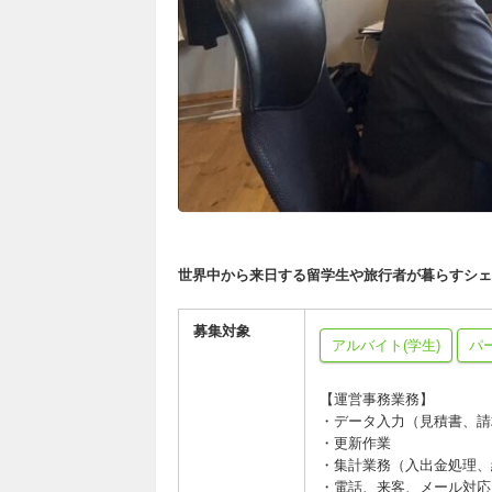
世界中から来日する留学生や旅行者が暮らすシェ
募集対象
アルバイト(学生)
パ
【運営事務業務】
・データ入力（見積書、請
・更新作業
・集計業務（入出金処理、
・電話、来客、メール対応