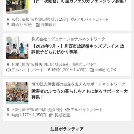
【日・祝勤務】町屋カフェのカフェスタッフ募集！
京都 [京都市/丹波口駅 徒歩15分]
アルバイト,パート
時給1,060円
長期歓迎
株式会社エデュケーショナルネットワーク
【2026年9月～】川西市放課後キッズプレイス 放
課後子どもお預かり事業
兵庫 [川西市/川西池田駅 徒歩6分, 川西市...他1件
アルバイト,パート
時給1,200〜1,400円
半年からOK
NPO法人障害者の自立を支えるサポートネットワーク
障害者のふつうの暮らしをともに創るサポーター大
募集！
大阪 [豊中市/豊中駅 徒歩7分]
アルバイト,パート
時給1,177〜1,350円
長期歓迎
注目ボランティア