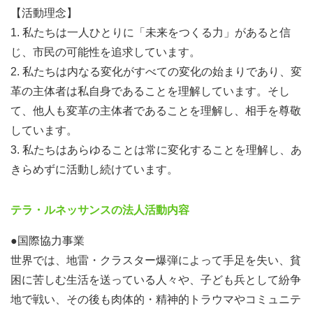
【活動理念】
■ 求める人物像
1. 私たちは一人ひとりに「未来をつくる力」があると信
じ、市民の可能性を追求しています。
▼ 興味・関心
2. 私たちは内なる変化がすべての変化の始まりであり、変
・テラ・ルネッサンスの目的、使命、活動理念、活動内容
革の主体者は私自身であることを理解しています。そし
に共感している
て、他人も変革の主体者であることを理解し、相手を尊敬
・想いを伝えて、共感を生み出すことにやり甲斐を感じる
しています。
・国際協力に対する興味・関心がある（※専門知識はなく
3. 私たちはあらゆることは常に変化することを理解し、あ
ても可）
きらめずに活動し続けています。
・企業・法人の社会貢献参画の可能性に興味・関心がある
テラ・ルネッサンスの法人活動内容
▼ 経験・スキル
・Word・Excel・PowerPointをビジネスレベルで使用でき
●国際協力事業
る能力
世界では、地雷・クラスター爆弾によって手足を失い、貧
・SNS（Facebook、X、Instagram）の運営経験（個人ア
困に苦しむ生活を送っている人々や、子ども兵として紛争
カウント含む）
地で戦い、その後も肉体的・精神的トラウマやコミュニテ
・マネジメント経験があれば尚可