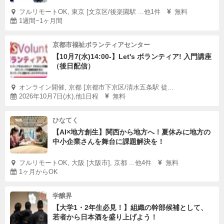
フルリモートOK, 東京 [文京区/後楽園駅 ...他1件
無料
1週間~1ヶ月間
京都市福祉ボランティアセンター
【10月7(水)14:00-】Let's ボランティア! 入門講座
（後日配信）
オンライン開催, 京都 [京都市下京区/清水五条駅 徒...
2026年10月7日(水),他1日程
無料
ひなてく
【AI×地方創生】関西から地方へ！夏休みに地方の
中小企業さんを舞台に課題解決を！
フルリモートOK, 大阪 [大阪市], 京都 ...他4件
無料
1ヶ月からOK
学醸界
【大学1・2年生必見！】組織の幹部候補として、
若者から日本酒を盛り上げよう！