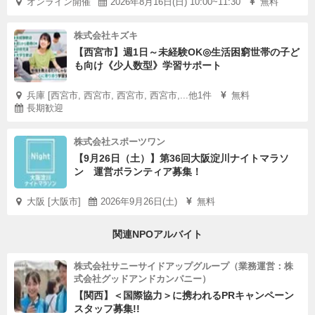
オンライン開催
2026年8月16日(日) 10:00~11:30
無料
株式会社キズキ
【西宮市】週1日～未経験OK◎生活困窮世帯の子ど
も向け《少人数型》学習サポート
兵庫 [西宮市, 西宮市, 西宮市, 西宮市,...他1件
無料
長期歓迎
株式会社スポーツワン
【9月26日（土）】第36回大阪淀川ナイトマラソ
ン 運営ボランティア募集！
大阪 [大阪市]
2026年9月26日(土)
無料
関連NPOアルバイト
株式会社サニーサイドアップグループ（業務運営：株
式会社グッドアンドカンパニー）
【関西】＜国際協力＞に携われるPRキャンペーン
スタッフ募集!!