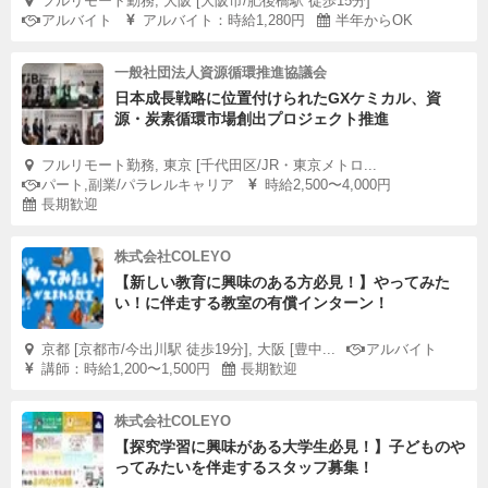
フルリモート勤務, 大阪 [大阪市/肥後橋駅 徒歩15分]
アルバイト
アルバイト：時給1,280円
半年からOK
一般社団法人資源循環推進協議会
日本成長戦略に位置付けられたGXケミカル、資
源・炭素循環市場創出プロジェクト推進
フルリモート勤務, 東京 [千代田区/JR・東京メトロ...
パート,副業/パラレルキャリア
時給2,500〜4,000円
長期歓迎
株式会社COLEYO
【新しい教育に興味のある方必見！】やってみた
い！に伴走する教室の有償インターン！
京都 [京都市/今出川駅 徒歩19分], 大阪 [豊中...
アルバイト
講師：時給1,200〜1,500円
長期歓迎
株式会社COLEYO
【探究学習に興味がある大学生必見！】子どものや
ってみたいを伴走するスタッフ募集！