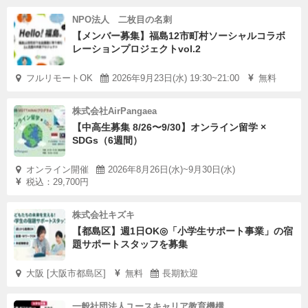
NPO法人 二枚目の名刺
【メンバー募集】福島12市町村ソーシャルコラボ
レーションプロジェクトvol.2
フルリモートOK
2026年9月23日(水) 19:30~21:00
無料
株式会社AirPangaea
【中高生募集 8/26〜9/30】オンライン留学 ×
SDGs（6週間）
オンライン開催
2026年8月26日(水)~9月30日(水)
税込：29,700円
株式会社キズキ
【都島区】週1日OK◎「小学生サポート事業」の宿
題サポートスタッフを募集
大阪 [大阪市都島区]
無料
長期歓迎
一般社団法人ユースキャリア教育機構