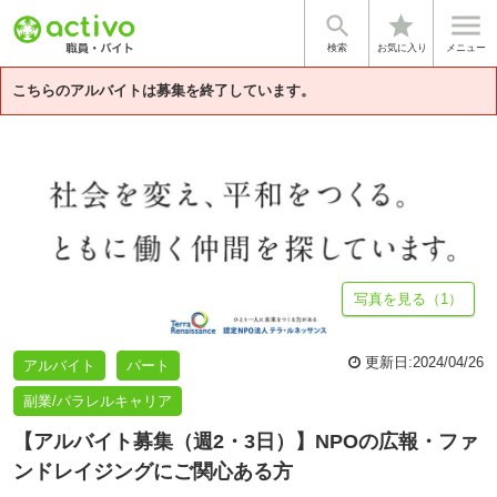


star
基本情報
募集詳細
体験談・雰囲気
法人情報
検索
お気に入り
メニュー
こちらのアルバイトは募集を終了しています。
写真を見る（1）
更新日:
2024/04/26
アルバイト
パート
副業/パラレルキャリア
【アルバイト募集（週2・3日）】NPOの広報・ファ
ンドレイジングにご関心ある方