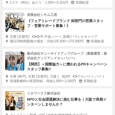
1コマ（90分）あたり：1,820〜5,201円
長期歓迎
有限会社シサム工房
《フェアトレードブランド 卸部門の営業スタッ
フ・営業サポート募集！》
京都 [京都市]
新卒,中途,パート,副業/パラレルキャリア
週5日8時間勤務の場合：月給225,000〜270,000円
長期歓迎
株式会社サニーサイドアップグループ（業務運営：株
式会社グッドアンドカンパニー）
【関西】＜国際協力＞に携われるPRキャンペーン
スタッフ募集!!
兵庫 [神戸], 京都 [京都市], 大阪 [...他2件
アルバイト,パート
現場勤務時の実質時給：時給1,500〜2,000円
長期歓迎
リタワークス株式会社
NPOと社会課題解決に挑む仕事を｜大阪で長期イ
ンターンしませんか？