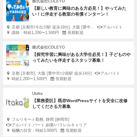
株式会社COLEYO
【新しい教育に興味のある方必見！】やってみた
い！に伴走する教室の有償インターン！
京都 [京都市/今出川駅 徒歩19分], 大阪 [豊中...
アルバイト
講師：時給1,200〜1,500円
長期歓迎
株式会社COLEYO
【探究学習に興味がある大学生必見！】子どものや
ってみたいを伴走するスタッフ募集！
京都 [京都市], 大阪 [豊中市/少路駅 徒歩14分]
アルバイト
時給1,200〜1,500円
長期歓迎
Utaka
【業務委託】既存WordPressサイトを安全に改修
してくださる方募集
フルリモート勤務, 静岡 [静岡市]
アルバイト,パート,副業/パラレルキャリア
報酬の目安：時給3,000円
長期歓迎