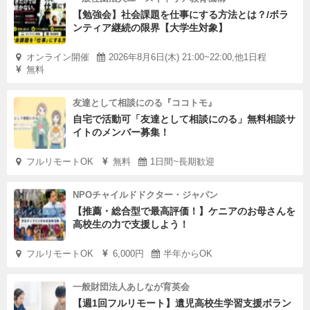
【勉強会】社会課題を仕事にする方法とは？/ボラ
ンティア継続の限界【大学生対象】
オンライン開催
2026年8月6日(木) 21:00~22:00,他1日程
無料
友達として相談にのる『ココトモ』
自宅で活動可「友達として相談にのる」無料相談サ
イトのメンバー募集！
フルリモートOK
無料
1日間~長期歓迎
NPOチャイルドドクター・ジャパン
【推薦・総合型で最高評価！】ケニアのお母さんを
高校生の力で支援しよう！
フルリモートOK
6,000円
半年からOK
一般財団法人あしなが育英会
【週1回フルリモート】遺児高校生学習支援ボラン