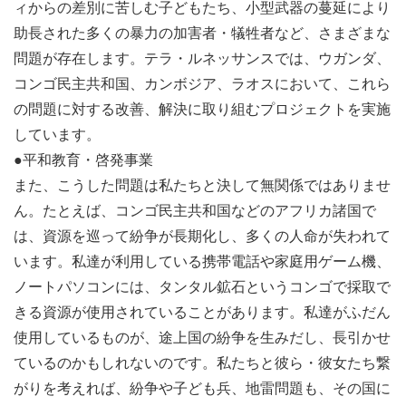
ィからの差別に苦しむ子どもたち、小型武器の蔓延により
助長された多くの暴力の加害者・犠牲者など、さまざまな
▼ 志向・性格
問題が存在します。テラ・ルネッサンスでは、ウガンダ、
・対人コミュニケーションが得意
コンゴ民主共和国、カンボジア、ラオスにおいて、これら
・社内外の調整業務をスムーズに行える
の問題に対する改善、解決に取り組むプロジェクトを実施
・文章作成、事務作業が苦にならない
しています。
●平和教育・啓発事業
▼ 得られる経験
また、こうした問題は私たちと決して無関係ではありませ
・共感を生み出し支援を募る、コミュニケーションのスキ
ん。たとえば、コンゴ民主共和国などのアフリカ諸国で
ル
は、資源を巡って紛争が長期化し、多くの人命が失われて
・ファンドレイザーとしての専門性
います。私達が利用している携帯電話や家庭用ゲーム機、
・事務作業など地道な仕事も含め、一気通貫で業務をやり
ノートパソコンには、タンタル鉱石というコンゴで採取で
きる「成長」
きる資源が使用されていることがあります。私達がふだん
・アジアやアフリカの現地スタッフや子どもたち、支援者
使用しているものが、途上国の紛争を生みだし、長引かせ
からの「感謝」
ているのかもしれないのです。私たちと彼ら・彼女たち繋
・NPO/NGOだけでなく、様々な業界で共に世界平和を目
がりを考えれば、紛争や子ども兵、地雷問題も、その国に
指す仲間との出会い