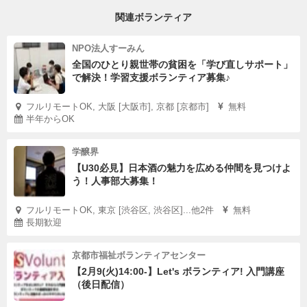
関連ボランティア
NPO法人すーみん
全国のひとり親世帯の貧困を「学び直しサポート」
で解決！学習支援ボランティア募集♪
フルリモートOK, 大阪 [大阪市], 京都 [京都市]
無料
半年からOK
学醸界
【U30必見】日本酒の魅力を広める仲間を見つけよ
う！人事部大募集！
フルリモートOK, 東京 [渋谷区, 渋谷区]...他2件
無料
長期歓迎
京都市福祉ボランティアセンター
【2月9(火)14:00-】Let's ボランティア! 入門講座
（後日配信）