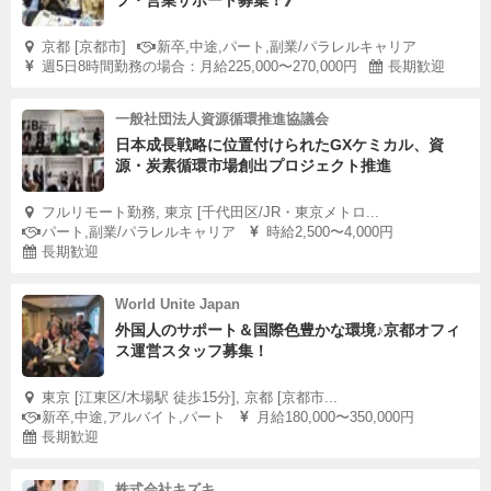
フ・営業サポート募集！》
京都 [京都市]
新卒,中途,パート,副業/パラレルキャリア
週5日8時間勤務の場合：月給225,000〜270,000円
長期歓迎
一般社団法人資源循環推進協議会
日本成長戦略に位置付けられたGXケミカル、資
源・炭素循環市場創出プロジェクト推進
フルリモート勤務, 東京 [千代田区/JR・東京メトロ...
パート,副業/パラレルキャリア
時給2,500〜4,000円
長期歓迎
World Unite Japan
外国人のサポート＆国際色豊かな環境♪京都オフィ
ス運営スタッフ募集！
東京 [江東区/木場駅 徒歩15分], 京都 [京都市...
新卒,中途,アルバイト,パート
月給180,000〜350,000円
長期歓迎
株式会社キズキ