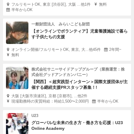
フルリモートOK, 東京 [渋谷区], 大阪 ...他1件
無料
半年からOK
一般財団法人 みらいこども財団
【オンラインでボランティア】児童養護施設で暮ら
す子供たちの支援
オンライン開催/フルリモートOK, 東京, 大...他45件
2年間~
無料
株式会社サニーサイドアップグループ（業務運営：株
式会社グッドアンドカンパニー）
【関西】＜超実践型インターン＞国際支援団体が主
催する継続支援PRスタッフ募集！!
大阪 [大阪市浪速区], 京都 [京都市], ...他2件
現場勤務時の実質時給：時給1,500〜2,000円
半年からOK
U23
グローバルな未来の生き方・働き方を応援：U23
Online Academy