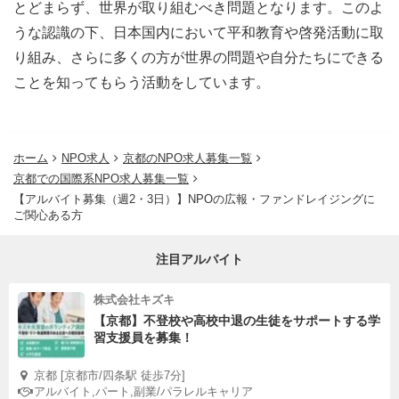
とどまらず、世界が取り組むべき問題となります。このよ
うな認識の下、日本国内において平和教育や啓発活動に取
■ 選考プロセス
り組み、さらに多くの方が世界の問題や自分たちにできる
１．書類審査（履歴書、職務経歴書を提出）
ことを知ってもらう活動をしています。
２．面接審査（原則１回 ／ 日程と居住地によってオンラ
インで行う可能性があります）
ホーム
NPO求人
京都のNPO求人募集一覧
京都での国際系NPO求人募集一覧
【アルバイト募集（週2・3日）】NPOの広報・ファンドレイジングに
ご関心ある方
注目アルバイト
株式会社キズキ
【京都】不登校や高校中退の生徒をサポートする学
習支援員を募集！
京都 [京都市/四条駅 徒歩7分]
アルバイト,パート,副業/パラレルキャリア