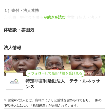
１）寄付・法人連携
続きを読む
〇 会費、寄付金を募るための広報・営業（個人・法人と
もに）
体験談・雰囲気
〇 法人会員、寄付者などとの関係構築（寄付の御礼、報
告、各種問い合わせなどへの対応）
〇 法人との連携・協働プロジェクト（寄付つき商品・サ
法人情報
ービス、めぐるプロジェクト（物品寄付）、物販など）の
管理
〇 法人からの寄付金・助成金に対する申請書・報告書の
作成
+ フォローして最新情報を受け取る
〇 各地域にある法人サポーターによる後援会の運営フォ
特定非営利活動法人 テラ・ルネッサ
ロー
ンス
〇 支援者データベースによる法人会員・寄付の管理・運
用
※ 認定npo法人とは、所轄庁により公益性を認められており、一般の
NPO法人にはない「税制優遇」が適用されています。
〇 その他、上記に付随する業務