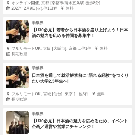
オンライン開催, 京都 [京都市/清水五条駅 徒歩8分]
2027年2月9日(火),他1日程
無料
学醸界
【U30必見】若者から日本酒を盛り上げよう！日本
酒の魅力を広める仲間を募集中！
フルリモートOK, 大阪 [大阪市], 京都 ...他1件
無料
長期歓迎
学醸界
日本酒を通して就活解禁前に”語れる経験”をつくり
たい大学2,3年生へ!
フルリモートOK, 宮城 [仙台], 東京 [...他3件
無料
長期歓迎
学醸界
【U30必見】日本酒の魅力を広めるため、イベント
企画／運営や営業にチャレンジ！