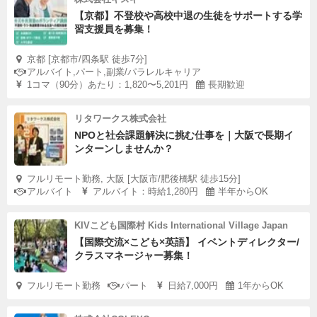
【京都】不登校や高校中退の生徒をサポートする学
習支援員を募集！
京都 [京都市/四条駅 徒歩7分]
アルバイト,パート,副業/パラレルキャリア
1コマ（90分）あたり：1,820〜5,201円
長期歓迎
リタワークス株式会社
NPOと社会課題解決に挑む仕事を｜大阪で長期イ
ンターンしませんか？
フルリモート勤務, 大阪 [大阪市/肥後橋駅 徒歩15分]
アルバイト
アルバイト：時給1,280円
半年からOK
KIVこども国際村 Kids International Village Japan
【国際交流×こども×英語】 イベントディレクター/
クラスマネージャー募集！
フルリモート勤務
パート
日給7,000円
1年からOK