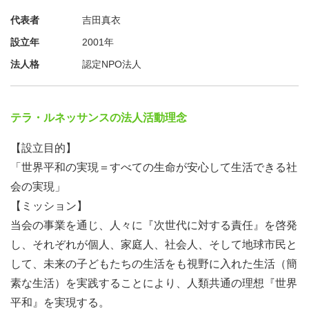
代表者
吉田真衣
２）広報
設立年
2001年
〇 活動ブログなどホームページの管理・運営
法人格
認定NPO法人
〇 現地から共有される動画を活用した動画レポートの制
作
〇 SNSの企画・管理・運営
テラ・ルネッサンスの法人活動理念
〇 メールマガジンの企画・管理・運営
〇 会報誌等の企画・製作サポート
【設立目的】
〇 プレスリリースの配信にかかる作業
「世界平和の実現＝すべての生命が安心して生活できる社
〇 上記をはじめ国内事業に関連する諸業務（資料発送、
会の実現」
お礼状作成など）
【ミッション】
当会の事業を通じ、人々に『次世代に対する責任』を啓発
※上記それぞれ担当職員がおり、その職員の下で業務全般
し、それぞれが個人、家庭人、社会人、そして地球市民と
のサポートをしていただきます。
して、未来の子どもたちの生活をも視野に入れた生活（簡
※また、学生インターンシップおよび社会人プロボノのマ
素な生活）を実践することにより、人類共通の理想『世界
ネジメントも含まれます。
平和』を実現する。