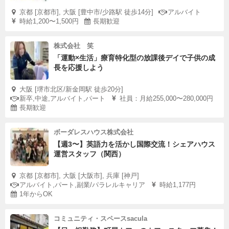
京都 [京都市], 大阪 [豊中市/少路駅 徒歩14分]
アルバイト
時給1,200〜1,500円
長期歓迎
株式会社 笑
「運動×生活」療育特化型の放課後デイで子供の成
長を応援しよう
大阪 [堺市北区/新金岡駅 徒歩20分]
新卒,中途,アルバイト,パート
社員：月給255,000〜280,000円
長期歓迎
ボーダレスハウス株式会社
【週3〜】英語力を活かし国際交流！シェアハウス
運営スタッフ（関西）
京都 [京都市], 大阪 [大阪市], 兵庫 [神戸]
アルバイト,パート,副業/パラレルキャリア
時給1,177円
1年からOK
コミュニティ・スペースsacula