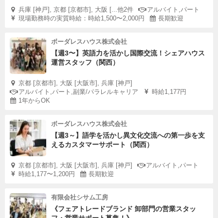
兵庫 [神戸], 京都 [京都市], 大阪 [...他2件
アルバイト,パート
現場勤務時の実質時給：時給1,500〜2,000円
長期歓迎
ボーダレスハウス株式会社
【週3〜】英語力を活かし国際交流！シェアハウス
運営スタッフ（関西）
京都 [京都市], 大阪 [大阪市], 兵庫 [神戸]
アルバイト,パート,副業/パラレルキャリア
時給1,177円
1年からOK
ボーダレスハウス株式会社
【週3～】語学を活かし異文化交流への第一歩を支
えるカスタマーサポート（関西）
京都 [京都市], 大阪 [大阪市], 兵庫 [神戸]
アルバイト,パート
時給1,177〜1,200円
長期歓迎
有限会社シサム工房
《フェアトレードブランド 卸部門の営業スタッ