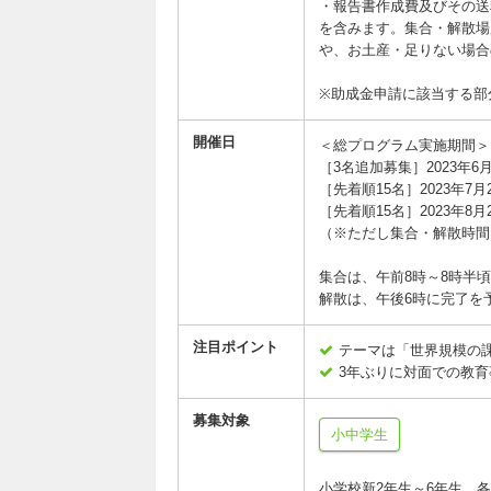
・報告書作成費及びその送
を含みます。集合・解散場
や、お土産・足りない場合
※助成金申請に該当する部
開催日
＜総プログラム実施期間＞※
［3名追加募集］2023年6
［先着順15名］2023年7
［先着順15名］2023年8
（※ただし集合・解散時間
集合は、午前8時～8時半
解散は、午後6時に完了を
注目ポイント
テーマは「世界規模の
3年ぶりに対面での教
募集対象
小中学生
小学校新2年生～6年生 各