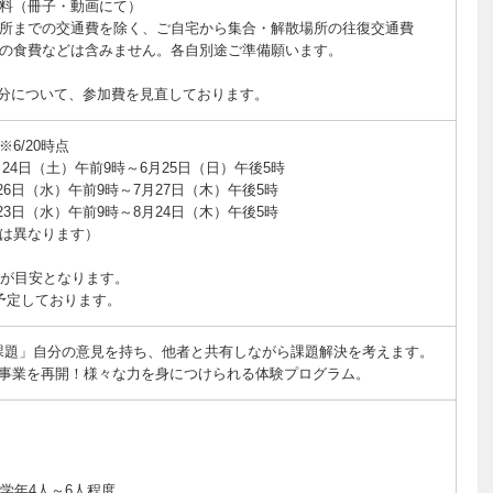
料（冊子・動画にて）
所までの交通費を除く、ご自宅から集合・解散場所の往復交通費
の食費などは含みません。各自別途ご準備願います。
分について、参加費を見直しております。
6/20時点
月24日（土）午前9時～6月25日（日）午後5時
月26日（水）午前9時～7月27日（木）午後5時
月23日（水）午前9時～8月24日（木）午後5時
は異なります）
頃が目安となります。
予定しております。
課題」自分の意見を持ち、他者と共有しながら課題解決を考えます。
育事業を再開！様々な力を身につけられる体験プログラム。
学年4人～6人程度