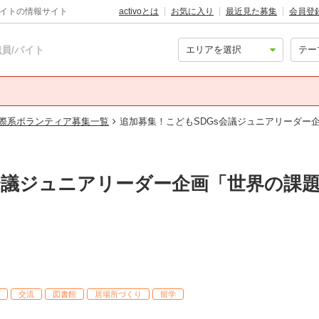
バイトの情報サイト
activoとは
お気に入り
最近見た募集
会員登
員/バイト
際系ボランティア募集一覧
追加募集！こどもSDGs会議ジュニアリーダー
s会議ジュニアリーダー企画「世界の課
交流
図書館
居場所づくり
留学