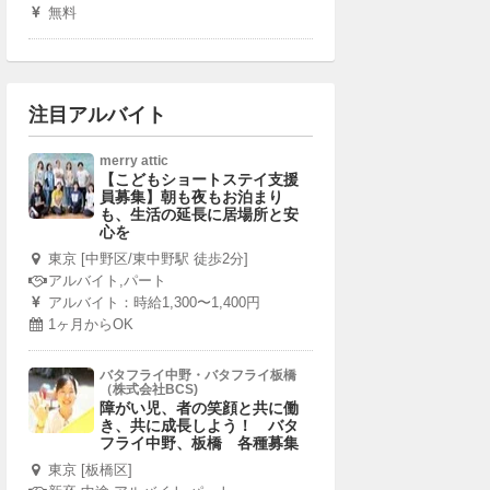
無料
注目アルバイト
merry attic
【こどもショートステイ支援
員募集】朝も夜もお泊まり
も、生活の延長に居場所と安
心を
東京 [中野区/東中野駅 徒歩2分]
アルバイト,パート
アルバイト：時給1,300〜1,400円
1ヶ月からOK
バタフライ中野・バタフライ板橋
（株式会社BCS)
障がい児、者の笑顔と共に働
き、共に成長しよう！ バタ
フライ中野、板橋 各種募集
東京 [板橋区]