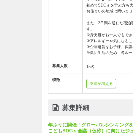
初めてSDGｓを学ぶ方も
お住まいの地域は問いませ
また、2日間を通した宿泊
す。
①身支度がお一人でもでき
②アレルギーや気になるこ
③企画趣旨をお子様、保護
④集団生活のため、各ルー
募集人数
15名
特徴
友達が増える
募集詳細
年ぶりに開催！グローバルシンキング
こどもSDGｓ会議（仮称）に向けたジ