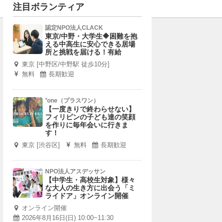
注目ボランティア
認定NPO法人CLACK
東京/中野・大学生🔶困難を抱
える中高生に安心できる居場
所と挑戦を届ける！有給
東京 [中野区/中野駅 徒歩10分]
無料
長期歓迎
⁺one（プラスワン）
【一度きりで終わらせない】
フィリピンの子ども達の笑顔
を作りに毎年会いに行きま
す！
東京 [渋谷区]
無料
長期歓迎
NPO法人アスデッサン
【中学生・高校生対象】様々
な大人の生き方に出会う「ミ
ライドア」オンライン開催
オンライン開催
2026年8月16日(日) 10:00~11:30