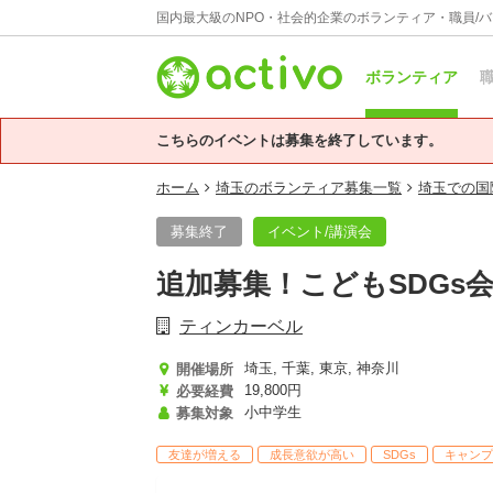
国内最大級のNPO・社会的企業のボランティア・職員/
ボランティア
職
こちらのイベントは募集を終了しています。
ホーム
埼玉のボランティア募集一覧
埼玉での国
募集終了
イベント/講演会
追加募集！こどもSDG
ティンカーベル
埼玉, 千葉, 東京, 神奈川
開催場所
19,800円
必要経費
小中学生
募集対象
友達が増える
成長意欲が高い
SDGs
キャンプ