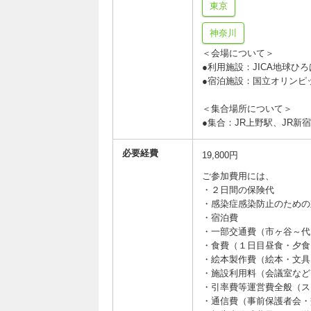
東京
神奈川
＜会場について＞
●利用施設：JICA地球
●宿泊施設：国立オリンピ
＜集合場所について＞
●集合：JR上野駅、JR新
必要経費
19,800円
ご参加費用には、
・２日間の保険代
・感染症感染防止のための
・宿泊費
・一部交通費（市ヶ谷～代
・食費（１日目昼食・夕食
・絵本製作費（絵本・文具
・施設利用料（会議室など
・引率費等運営費全般（ス
・通信費（事前保護者会・