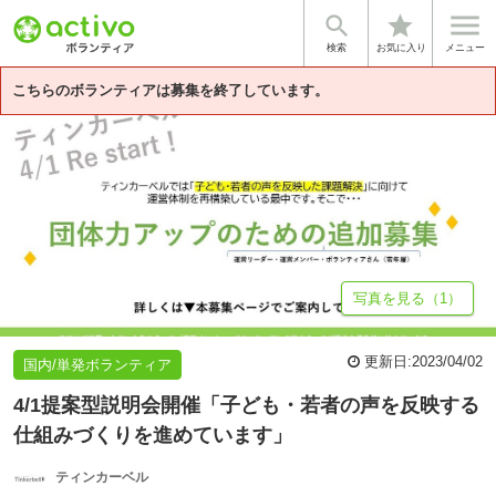


star
基本情報
募集詳細
逆提案型のボランティア活動！オンラ...
活動
検索
お気に入り
メニュー
こちらのボランティアは募集を終了しています。
写真を見る（1）
更新日:
2023/04/02
国内/単発ボランティア
4/1提案型説明会開催「子ども・若者の声を反映する
仕組みづくりを進めています」
ティンカーベル