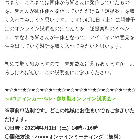
間と共に「現実的な団体運営」に即した検討を進めてきま
つまり、これまでは団体から皆さんに発信していたもの
した。
を、皆さんが団体側へ発信していただける「逆提案」を取
り入れてみようと思います。まずは4月1日（土）に開催予
そして、
代表・副代表以下、「広報」「活動企画」「総
定のオンライン説明会のほとんどを、逆提案型のイベン
務」の３つに分けた運営を行うこととなりました。
ト、すなわち皆さんが主体となって、アイディアや意見を
生み出していく対話を取り入れてみたいと思います。
これまでのノウハウを生かしながら様々な活動や企画に取
り組んでいく部分と、すでに応募いただいて大変長らくお
初めて取り組みますので、未知数な部分もありますが、よ
待ち下さっている方、そして新たに活動に参加してくださ
ろしければぜひ、この説明会にご参加ください。
る方に、それぞれご希望の分野・役割で団体運営・企画実
現などにご参加いただける機会を築いていけるようになり
★☆★☆★☆★☆★☆★☆★☆★☆★☆★☆★☆★☆★☆★☆★☆
ます。
＜4/1ティンカーベル・参加型オンライン説明会＞
※事前申込制です。どこの地域にお住まいでもご参加いた
すぐに活動の実態がわかったり、目に見える成果が出ない
だけます。
こともあるかもしれません・・・ただ、ほかの団体さんと
〇日時：2023年4月1日（土）14時～16時
比べても、ティンカーベルは皆さんが主体となって活動す
〇開催方法：Zoomオンラインミーティング（無料）