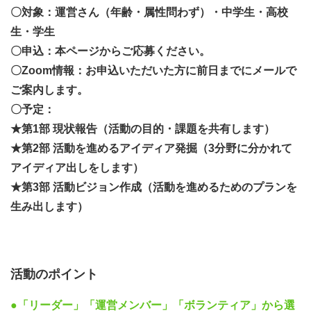
る機会は多くあると思います。興味のある方は、ぜひチャ
〇対象：運営さん（年齢・属性問わず）・中学生・高校
レンジしてみてください。皆さんの意見やアイディアを反
生・学生
映しながら、ご一緒に、子どもたち・若い世代の希望に繋
〇申込：本ページからご応募ください。
がる活動を再構築してくださいますと大変うれしく思いま
〇Zoom情報：お申込いただいた方に前日までにメールで
す。
ご案内します。
〇予定：
★第1部 現状報告（活動の目的・課題を共有します）
★第2部 活動を進めるアイディア発掘（3分野に分かれて
アイディア出しをします）
★第3部 活動ビジョン作成（活動を進めるためのプランを
生み出します）
活動のポイント
●「リーダー」「運営メンバー」「ボランティア」から選