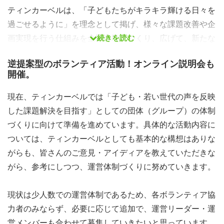
ティンカーベルは、「子どもたちがキラキラ輝ける日々を
過ごせるように」を理念として掲げ、様々な課題改善や企
続きを読む
画実現を行う仕組みを全国各地でつくり、広げて、新たな
社会の仕組みとして定着させようと、10代・20代の皆さ
逆提案型のボランティア活動！オンライン説明会も
んを中心に活動してきました。活動開始から5周年を迎え
開催。
ながらも、多くがコロナ禍で活動に制約があったことなど
から、課題も多くあり、現在、運営体制の見直しと発展・
現在、ティンカーベルでは「子ども・若い世代の声を反映
正常化に向けて、準備を進めています。
した課題解決を目指す」としての団体（グループ）の体制
づくりに向けて準備を進めています。具体的な活動内容に
この分野（子ども・若い世代の課題解決）においては、い
ついては、ティンカーベルとしても基本的な構想はありな
よいよ4月1日にこども家庭庁の発足が予定され、昨年末
がらも、皆さんのご意見・アイディアを教えていただきな
（12月23日）には新年度の政府予算案でも、具体的な概
がら、参考にしつつ、運営体制づくりに努めていきます。
要や方針が明らかになりました。このこども家庭庁の基本
方針には、「政策実現に子ども・若い世代の声を反映す
現状は少人数での運営体制であるため、各ボランティア協
る」ことが前提として盛り込まれ、私たちが実現を目指し
力者のみならず、必要に応じて追加で、運営リーダー・運
てきた取り組みが、公でも展開される可能性が高まってい
営メンバーも合わせて募集していきたいと思っています。