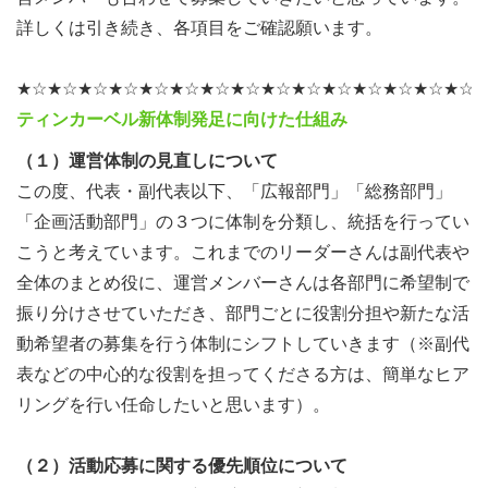
ます。
詳しくは引き続き、各項目をご確認願います。
子どもたち（若い世代）が意見を表明し、意思決定（様々
★☆★☆★☆★☆★☆★☆★☆★☆★☆★☆★☆★☆★☆★☆★☆
な課題解決の実現）に直接参加することは、子どもの権利
ティンカーベル新体制発足に向けた仕組み
条約でも保障されていますが、日本ではその条約自体、十
（１）運営体制の見直しについて
分に周知・尊重されているとは言えない中、2024年には
この度、代表・副代表以下、「広報部門」「総務部門」
同条約の批准30周年を迎えます。
「企画活動部門」の３つに体制を分類し、統括を行ってい
こうと考えています。これまでのリーダーさんは副代表や
そこで、ティンカーベルでは、この「こども家庭庁」をひ
全体のまとめ役に、運営メンバーさんは各部門に希望制で
とつのターニングポイントと捉えて、2024年の同条約批
振り分けさせていただき、部門ごとに役割分担や新たな活
准30周年までを目標に、「子ども・若い世代の声を反映し
動希望者の募集を行う体制にシフトしていきます（※副代
た課題解決の仕組み」を浸透・定着させ、誰もが当たり前
表などの中心的な役割を担ってくださる方は、簡単なヒア
にこのプラットフォーム型コミュニティにアクセスできる
リングを行い任命したいと思います）。
環境を整えたいと考えています。
（２）活動応募に関する優先順位について
具体的には「政策提言」と「企画実現」の２つの方法を想