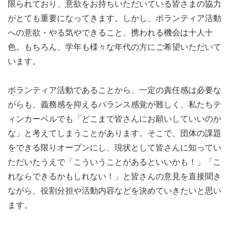
集！
限られており、意欲をお持ちいただいている皆さまの協力
がとても重要になってきます。しかし、ボランティア活動
ティンカーベルでは、コロナ禍での活動休止が長かったこ
への意欲・やる気やできること、携われる機会は十人十
ともあり、昨年11月から本格的な活動再開に向けた活動者
色。もちろん、学年も様々な年代の方にご希望いただいて
募集・イベント開催を計画し、運営体制の見直しも含めた
います。
準備を進めてきました。しかし、組織運営や経済面、それ
からメールの不具合など、マネジメント部分での課題が多
ボランティア活動であることから、一定の責任感は必要な
くのしかかり、リスケジュールが続くなど、予定通りに動
がらも、義務感を抑えるバランス感覚が難しく、私たちテ
けない期間が長く続きました。
ィンカーベルでも「どこまで皆さんにお願いしていいのか
な」と考えてしまうことがあります。そこで、団体の課題
ただ、このこども家庭庁発足は、ティンカーベルにとって
をできる限りオープンにし、現状として皆さんに知ってい
も大きな節目となり、なんとか活動を再開していきたい、
ただいたうえで「こういうことがあるといいかも！」「こ
活性化させていきたいという思いが募りました。その中
れならできるかもしれない！」と皆さんの意見を直接聞き
で、まずは組織運営の組み立て方から見直しを図ることを
ながら、役割分担や活動内容などを決めていきたいと思い
決め、スリム化を図ったり、指揮系統を整えたり・・・ま
ます。
たこれまで収益源としていた教育事業を再開するなど、仲