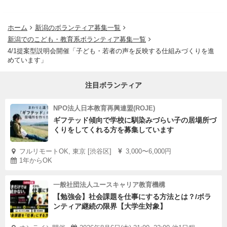
ホーム
新潟のボランティア募集一覧
新潟でのこども・教育系ボランティア募集一覧
4/1提案型説明会開催「子ども・若者の声を反映する仕組みづくりを進
めています」
注目ボランティア
NPO法人日本教育再興連盟(ROJE)
ギフテッド傾向で学校に馴染みづらい子の居場所づ
くりをしてくれる方を募集しています
フルリモートOK, 東京 [渋谷区]
3,000〜6,000円
1年からOK
一般社団法人ユースキャリア教育機構
【勉強会】社会課題を仕事にする方法とは？/ボラ
ンティア継続の限界【大学生対象】