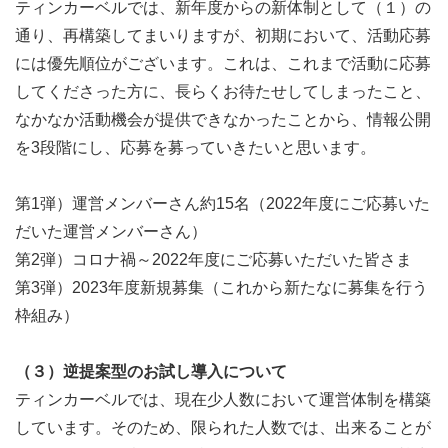
ティンカーベルでは、新年度からの新体制として（１）の
定していますが、ただ相談に乗って解決や相談先情報を提
通り、再構築してまいりますが、初期において、活動応募
供するのではなく、課題解決までのアクションを共にする
には優先順位がございます。これは、これまで活動に応募
ことに重きを置いています。皆さんの地域でも、この新た
してくださった方に、長らくお待たせしてしまったこと、
な仕組みを実現するために、私たちの活動を支えてくださ
なかなか活動機会が提供できなかったことから、情報公開
いませんか。
を3段階にし、応募を募っていきたいと思います。
こども家庭庁に合わせた、ビジョン作成や政策提言などに
第1弾）運営メンバーさん約15名（2022年度にご応募いた
結びつく活動など、多くのイメージを膨らませております
だいた運営メンバーさん）
ので、そちらに興味がある方にもぜひご応募いただけます
第2弾）コロナ禍～2022年度にご応募いただいた皆さま
と幸いです。
第3弾）2023年度新規募集（これから新たなに募集を行う
枠組み）
★☆★☆★☆★☆★☆★☆★☆★☆★☆★☆★☆★☆★☆★☆★☆
4/1に活動希望者を対象としたオンライン活動説明会イベ
（３）逆提案型のお試し導入について
ントを開催！
ティンカーベルでは、現在少人数において運営体制を構築
逆提案型で皆さまの「協力したい」「やってみたい」を募
しています。そのため、限られた人数では、出来ることが