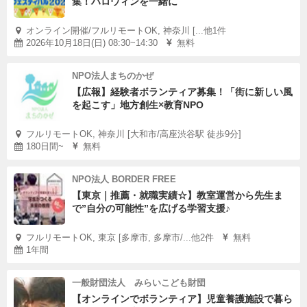
集！ハロウィンを一緒に
オンライン開催/フルリモートOK, 神奈川 [...他1件
2026年10月18日(日) 08:30~14:30
無料
NPO法人まちのかぜ
【広報】経験者ボランティア募集！「街に新しい風
を起こす」地方創生×教育NPO
フルリモートOK, 神奈川 [大和市/高座渋谷駅 徒歩9分]
180日間~
無料
NPO法人 BORDER FREE
【東京｜推薦・就職実績☆】教室運営から先生ま
で”自分の可能性”を広げる学習支援♪
フルリモートOK, 東京 [多摩市, 多摩市/...他2件
無料
1年間
一般財団法人 みらいこども財団
【オンラインでボランティア】児童養護施設で暮ら