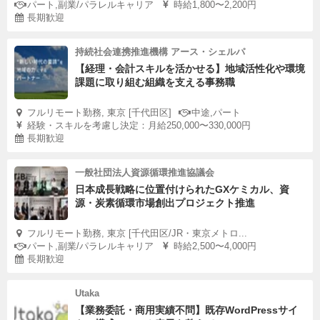
パート,副業/パラレルキャリア
時給1,800〜2,200円
長期歓迎
持続社会連携推進機構 アース・シェルパ
【経理・会計スキルを活かせる】地域活性化や環境
課題に取り組む組織を支える事務職
フルリモート勤務, 東京 [千代田区]
中途,パート
経験・スキルを考慮し決定：月給250,000〜330,000円
長期歓迎
一般社団法人資源循環推進協議会
日本成長戦略に位置付けられたGXケミカル、資
源・炭素循環市場創出プロジェクト推進
フルリモート勤務, 東京 [千代田区/JR・東京メトロ...
パート,副業/パラレルキャリア
時給2,500〜4,000円
長期歓迎
Utaka
【業務委託・商用実績不問】既存WordPressサイ