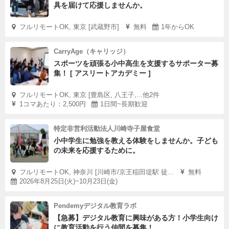
具を届けて応援しませんか。
フルリモートOK, 東京 [武蔵野市]
無料
1年からOK
CarryAge（キャリッジ）
スポーツを頑張る小中高生を支援するサポーター募
集！ [ アスリートアカデミー ]
フルリモートOK, 東京 [豊島区, 八王子,...他2件
1コマあたり：2,500円
1日間~長期歓迎
特定非営利活動法人川崎寺子屋食堂
小中学生に勉強を教える体験をしませんか。子ども
の未来を応援するために。
フルリモートOK, 神奈川 [川崎市/京王稲田堤駅 徒...
無料
2026年8月25日(火)~10月23日(金)
Pendemyデジタル教育ラボ
【急募】デジタル教育に興味がある方！小学生向け
に教育活動を行う仲間を募集！