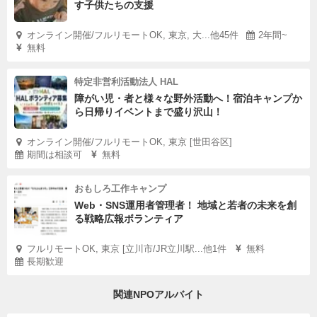
す子供たちの支援
オンライン開催/フルリモートOK, 東京, 大...他45件
2年間~
無料
特定非営利活動法人 HAL
障がい児・者と様々な野外活動へ！宿泊キャンプか
ら日帰りイベントまで盛り沢山！
オンライン開催/フルリモートOK, 東京 [世田谷区]
期間は相談可
無料
おもしろ工作キャンプ
Web・SNS運用者管理者！ 地域と若者の未来を創
る戦略広報ボランティア
フルリモートOK, 東京 [立川市/JR立川駅...他1件
無料
長期歓迎
関連NPOアルバイト