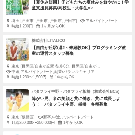
【夏休み短期】子どもたちの夏休みを鮮やかに！学
童支援員募集/高校生・大学生ok
埼玉 [戸田市, 戸田市, 戸田市, 戸田市]
アルバイト,パート
時給1,200円
1ヶ月からOK
株式会社LITALICO
【自由が丘駅/週2～未経験OK】プログラミング教
室の運営スタッフ募集
東京 [目黒区/自由が丘駅 徒歩6分, 目黒区/自由が...
中途,アルバイト,パート,副業/パラレルキャリア
時給1,230〜1,500円
1年からOK
バタフライ中野・バタフライ板橋（株式会社BCS)
障がい児、者の笑顔と共に働き、共に成長しよ
う！ バタフライ中野、板橋 各種募集
東京 [板橋区]
新卒,中途,アルバイト,パート
月給250,000〜350,000円
1年からOK