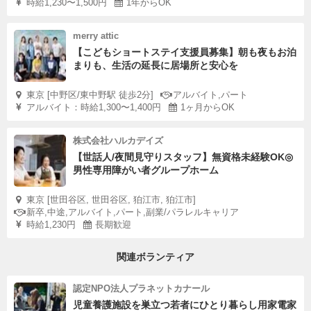
時給1,230〜1,500円
1年からOK
merry attic
【こどもショートステイ支援員募集】朝も夜もお泊
まりも、生活の延長に居場所と安心を
東京 [中野区/東中野駅 徒歩2分]
アルバイト,パート
アルバイト：時給1,300〜1,400円
1ヶ月からOK
株式会社ハルカデイズ
【世話人/夜間見守りスタッフ】無資格未経験OK◎
男性専用障がい者グループホーム
東京 [世田谷区, 世田谷区, 狛江市, 狛江市]
新卒,中途,アルバイト,パート,副業/パラレルキャリア
時給1,230円
長期歓迎
関連ボランティア
認定NPO法人プラネットカナール
児童養護施設を巣立つ若者にひとり暮らし用家電家