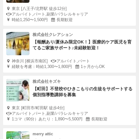
東京 [八王子/北野駅 徒歩12分]
アルバイト,パート,副業/パラレルキャリア
時給1,250〜1,500円
長期歓迎
株式会社クレアション
【報酬あり/夏休み限定OK！】医療的ケア医児を育
てるご家族サポート♪未経験歓迎！
神奈川 [横浜市南区]
アルバイト,パート
経験を考慮：時給1,300〜1,800円
1ヶ月からOK
株式会社キズキ
【町田】不登校やひきこもりの生徒をサポートする
個別指導塾講師を募集
東京 [町田市/町田駅 徒歩4分]
アルバイト,パート,副業/パラレルキャリア
1コマ（90分）あたり：1,890〜5,500円
長期歓迎
merry attic