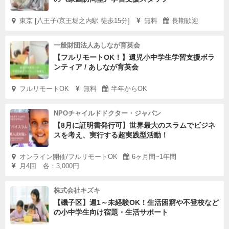
東京 [八王子/京王堀之内駅 徒歩15分]
無料
長期歓迎
一般財団法人あしなが育英会
【フルリモートOK！】遺児小中学生学習支援ボラ
ンティア / あしなが育英会
フルリモートOK
無料
半年からOK
NPOチャイルドドクター・ジャパン
【8月に証明書発行可】世界最大のスラムでビジネ
スを考え、実行する超実践型活動！
オンライン開催/フルリモートOK
6ヶ月間~1年間
月4回 各：3,000円
株式会社キズキ
【磯子区】週1～未経験OK！生活困窮や不登校など
の小中学生向け宿題・生活サポート