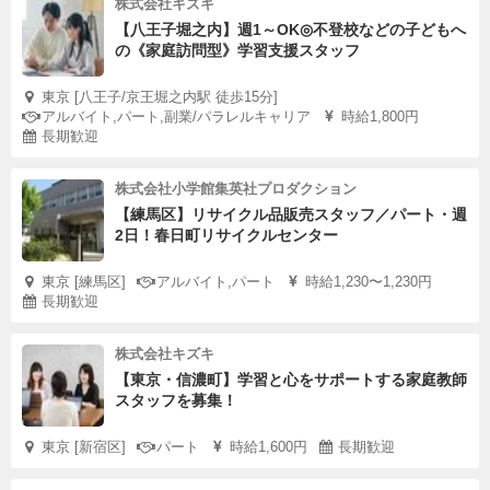
株式会社キズキ
【八王子堀之内】週1～OK◎不登校などの子どもへ
の《家庭訪問型》学習支援スタッフ
東京 [八王子/京王堀之内駅 徒歩15分]
アルバイト,パート,副業/パラレルキャリア
時給1,800円
長期歓迎
株式会社小学館集英社プロダクション
【練馬区】リサイクル品販売スタッフ／パート・週
2日！春日町リサイクルセンター
東京 [練馬区]
アルバイト,パート
時給1,230〜1,230円
長期歓迎
株式会社キズキ
【東京・信濃町】学習と心をサポートする家庭教師
スタッフを募集！
東京 [新宿区]
パート
時給1,600円
長期歓迎