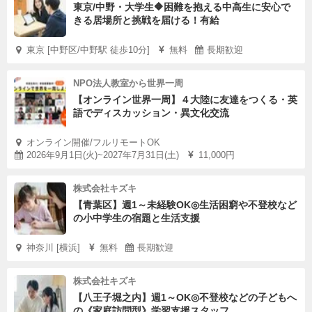
東京/中野・大学生🔶困難を抱える中高生に安心で
きる居場所と挑戦を届ける！有給
東京 [中野区/中野駅 徒歩10分]
無料
長期歓迎
NPO法人教室から世界一周
【オンライン世界一周】４大陸に友達をつくる・英
語でディスカッション・異文化交流
オンライン開催/フルリモートOK
2026年9月1日(火)~2027年7月31日(土)
11,000円
株式会社キズキ
【青葉区】週1～未経験OK◎生活困窮や不登校など
の小中学生の宿題と生活支援
神奈川 [横浜]
無料
長期歓迎
株式会社キズキ
【八王子堀之内】週1～OK◎不登校などの子どもへ
の《家庭訪問型》学習支援スタッフ