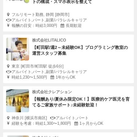
トの構成・スマホ表示を整えて
フルリモート勤務, 静岡 [静岡市]
アルバイト,パート,副業/パラレルキャリア
報酬の目安：時給3,000円
長期歓迎
株式会社LITALICO
【町田駅/週2～未経験OK】プログラミング教室の
運営スタッフ募集
東京 [町田市/町田駅 徒歩6分]
アルバイト,パート,副業/パラレルキャリア
時給1,230〜1,500円
1年からOK
株式会社クレアション
【報酬あり/夏休み限定OK！】医療的ケア医児を育
てるご家族サポート♪未経験歓迎！
神奈川 [横浜市南区]
アルバイト,パート
経験を考慮：時給1,300〜1,800円
1ヶ月からOK