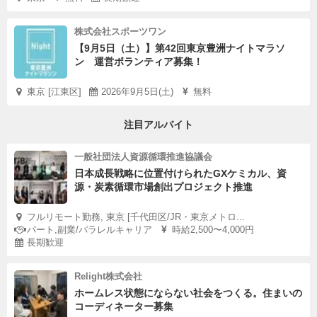
株式会社スポーツワン
【9月5日（土）】第42回東京豊洲ナイトマラソ
ン 運営ボランティア募集！
東京 [江東区]
2026年9月5日(土)
無料
注目アルバイト
一般社団法人資源循環推進協議会
日本成長戦略に位置付けられたGXケミカル、資
源・炭素循環市場創出プロジェクト推進
フルリモート勤務, 東京 [千代田区/JR・東京メトロ...
パート,副業/パラレルキャリア
時給2,500〜4,000円
長期歓迎
Relight株式会社
ホームレス状態にならない社会をつくる。住まいの
コーディネーター募集