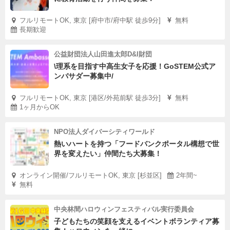
フルリモートOK, 東京 [府中市/府中駅 徒歩9分]
無料
長期歓迎
公益財団法人山田進太郎D&I財団
\理系を目指す中高生女子を応援！GoSTEM公式ア
ンバサダー募集中/
フルリモートOK, 東京 [港区/外苑前駅 徒歩3分]
無料
1ヶ月からOK
NPO法人ダイバーシティワールド
熱いハートを持つ「フードバンクポータル構想で世
界を変えたい」仲間たち大募集！
オンライン開催/フルリモートOK, 東京 [杉並区]
2年間~
無料
中央林間ハロウィンフェスティバル実行委員会
子どもたちの笑顔を支えるイベントボランティア募