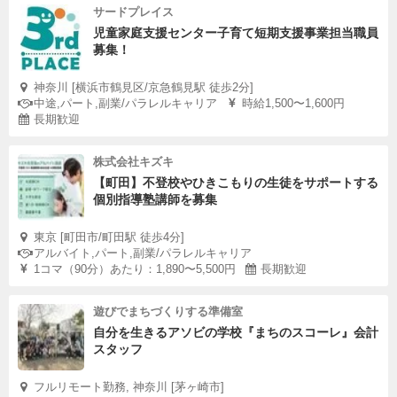
サードプレイス
児童家庭支援センター子育て短期支援事業担当職員
募集！
神奈川 [横浜市鶴見区/京急鶴見駅 徒歩2分]
中途,パート,副業/パラレルキャリア
時給1,500〜1,600円
長期歓迎
株式会社キズキ
【町田】不登校やひきこもりの生徒をサポートする
個別指導塾講師を募集
東京 [町田市/町田駅 徒歩4分]
アルバイト,パート,副業/パラレルキャリア
1コマ（90分）あたり：1,890〜5,500円
長期歓迎
遊びでまちづくりする準備室
自分を生きるアソビの学校『まちのスコーレ』会計
スタッフ
フルリモート勤務, 神奈川 [茅ヶ崎市]