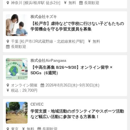
神奈川 [横浜/根岸駅 徒歩2分]
無料
長期歓迎
株式会社キズキ
【松戸市】虐待などで学校に行けない子どもたちの
学習機会を守る学習支援員を募集
千葉 [松戸市/JR武蔵野線・北総線東松戸駅]
無料
長期歓迎
株式会社AirPangaea
【中高生募集 8/26〜9/30】オンライン留学 ×
SDGs（6週間）
オンライン開催
2026年8月26日(水)~9月30日(水)
税込：29,700円
CEVEC
学習支援・地域活動のボランティアやスポーツ活動
など幅広い活動に参加できる方募集！
東京
無料
長期歓迎