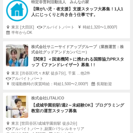
特定非営利活動法人 みんなの家
【障がい児・者支援】支援スタッフ大募集！1人1
人にじっくりと向き合う仕事です。
東京 [大田区]
アルバイト,パート
時給1,320〜1,800円
半年からOK
株式会社サニーサイドアップグループ（業務運営：株
式会社グッドアンドカンパニー）
【関東】＜国連機関＞に携われる国際協力PRスタ
ッフ《ファンドレイザー》募集！!
東京 [渋谷区/代々木駅 徒歩7分], 千葉 ...他2件
アルバイト,パート
現場勤務時の実質時給：時給1,500〜2,000円
長期歓迎
株式会社LITALICO
【成城学園前駅/週2～未経験OK】プログラミング
教室の運営スタッフ募集
東京 [世田谷区/成城学園前駅 徒歩2分]
アルバイト,パート,副業/パラレルキャリア