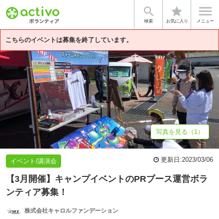


star
基本情報
企業情報
検索
お気に入り
メニュー
こちらのイベントは募集を終了しています。
写真を見る（1）
更新日:
2023/03/06
イベント/講演会
【3月開催】キャンプイベントのPRブース運営ボラ
ンティア募集！
株式会社キャロルファンデーション