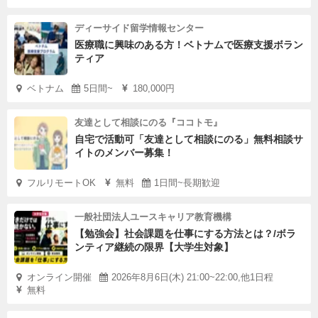
ディーサイド留学情報センター
医療職に興味のある方！ベトナムで医療支援ボラン
ティア
ベトナム
5日間~
180,000円
友達として相談にのる『ココトモ』
自宅で活動可「友達として相談にのる」無料相談サ
イトのメンバー募集！
フルリモートOK
無料
1日間~長期歓迎
一般社団法人ユースキャリア教育機構
【勉強会】社会課題を仕事にする方法とは？/ボラ
ンティア継続の限界【大学生対象】
オンライン開催
2026年8月6日(木) 21:00~22:00,他1日程
無料