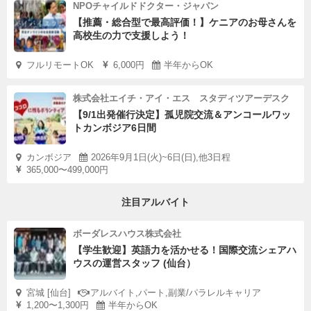
NPOチャイルドドクター・ジャパン
【推薦・総合型で最高評価！】ケニアのお母さんを
高校生の力で支援しよう！
フルリモートOK
6,000円
半年からOK
株式会社エイチ・アイ・エス スタディツアーデスク
【9/1出発催行決定】孤児院交流＆アンコールワッ
トカンボジア6日間
カンボジア
2026年9月1日(火)~6日(日),他3日程
365,000〜499,000円
注目アルバイト
ボーダレスハウス株式会社
【学生歓迎】英語力を活かせる！国際交流シェアハ
ウスの運営スタッフ (仙台）
宮城 [仙台]
アルバイト,パート,副業/パラレルキャリア
1,200〜1,300円
半年からOK