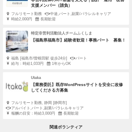
支援メンバー（請負）
フルリモート勤務
中途,パート,副業/パラレルキャリア
時給2,000円
長期歓迎
特定非営利活動法人チームふくしま
【福島県福島市】経験者歓迎！事務パート 募集！
福島 [福島市/曽根田駅 徒歩24分]
パート
給与：時給1,033円
1年からOK
Utaka
【業務委託】既存WordPressサイトを安全に改修
してくださる方募集
フルリモート勤務, 静岡 [静岡市]
アルバイト,パート,副業/パラレルキャリア
報酬の目安：時給3,000円
長期歓迎
関連ボランティア