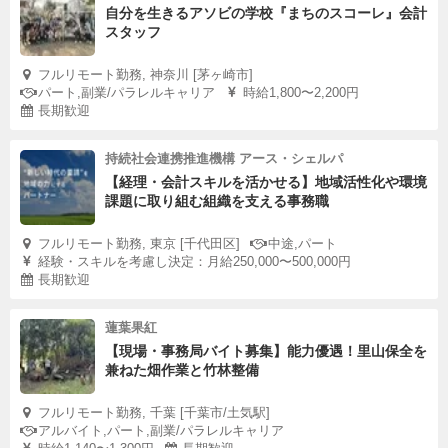
自分を生きるアソビの学校『まちのスコーレ』会計
スタッフ
フルリモート勤務, 神奈川 [茅ヶ崎市]
パート,副業/パラレルキャリア
時給1,800〜2,200円
長期歓迎
持続社会連携推進機構 アース・シェルパ
【経理・会計スキルを活かせる】地域活性化や環境
課題に取り組む組織を支える事務職
フルリモート勤務, 東京 [千代田区]
中途,パート
経験・スキルを考慮し決定：月給250,000〜500,000円
長期歓迎
蓮葉果紅
【現場・事務局バイト募集】能力優遇！里山保全を
兼ねた畑作業と竹林整備
フルリモート勤務, 千葉 [千葉市/土気駅]
アルバイト,パート,副業/パラレルキャリア