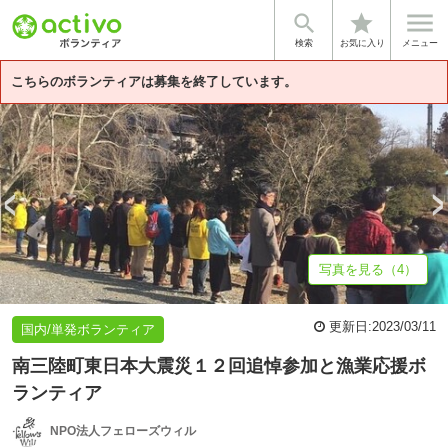


star
基本情報
募集詳細
体験談・雰囲気
法人情報
検索
お気に入り
メニュー
こちらのボランティアは募集を終了しています。
写真を見る（4）
更新日:
2023/03/11
国内/単発ボランティア
南三陸町東日本大震災１２回追悼参加と漁業応援ボ
ランティア
NPO法人フェローズウィル