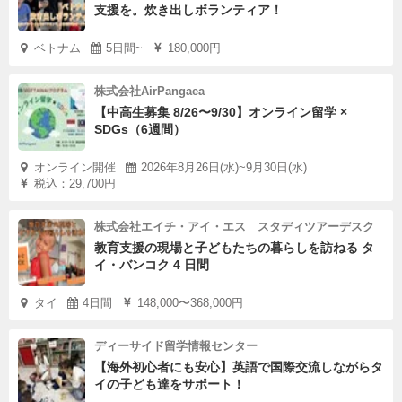
支援を。炊き出しボランティア！
ベトナム
5日間~
180,000円
株式会社AirPangaea
【中高生募集 8/26〜9/30】オンライン留学 ×
SDGs（6週間）
オンライン開催
2026年8月26日(水)~9月30日(水)
税込：29,700円
株式会社エイチ・アイ・エス スタディツアーデスク
教育支援の現場と子どもたちの暮らしを訪ねる タ
イ・バンコク 4 日間
タイ
4日間
148,000〜368,000円
ディーサイド留学情報センター
【海外初心者にも安心】英語で国際交流しながらタ
イの子ども達をサポート！