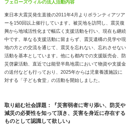
フェローズウィルの法人活動内容
東日本大震災発生直後の2011年4月よりボランティアツア
ーを150回以上催行しています。被災地を訪問し、震災復
興から地域活性化まで幅広く支援活動を行い、現在も継続
中です。単なる支援活動に留まらず、震災遺構の見学や現
地の方との交流を通じて、震災を忘れない、忘れさせない
活動を基本としています。他にも都内での支援販売会、防
災啓蒙活動、直近では能登半島地震において物資や支援金
の送付なども行っており、2025年からは児童養護施設に
対する「子ども食堂」の活動を開始しました。
取り組む社会課題：『災害弱者に寄り添い、防災や
減災の必要性を知って頂き、災害を身近に存在する
ものとして認識して欲しい』