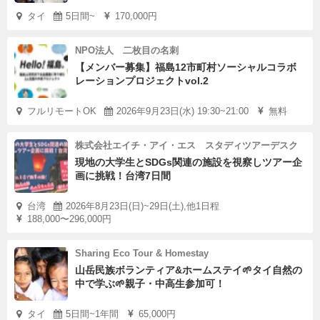
タイ
5日間~
170,000円
NPO法人 二枚目の名刺
【メンバー募集】福島12市町村ソーシャルコラボ
レーションプロジェクトvol.2
フルリモートOK
2026年9月23日(水) 19:30~21:00
無料
株式会社エイチ・アイ・エス スタディツアーデスク
現地の大学生とSDGs関連の施設を視察しツアー企
画に挑戦！台湾7日間
台湾
2026年8月23日(日)~29日(土),他1日程
188,000〜296,000円
Sharing Eco Tour & Homestay
山岳民族ボランティア&ホームステイ🌱タイ自然の
中で学ぶ🌱親子・中高生参加可！
タイ
5日間~1年間
65,000円