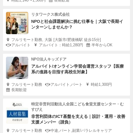
時給1,140〜1,300円
長期歓迎
リタワークス株式会社
NPOと社会課題解決に挑む仕事を｜大阪で長期イ
ンターンしませんか？
フルリモート勤務, 大阪 [大阪市/肥後橋駅 徒歩15分]
アルバイト
アルバイト：時給1,280円
半年からOK
NPO法人キッズドア
アルバイト/オンライン学習会運営スタッフ【医療
系の進路を目指す高校生対象】
フルリモート勤務
アルバイト,パート
時給1,300円
長期歓迎
特定非営利活動法人全国こども食堂支援センター・む
すびえ
非営利団体のICT基盤を支える｜設計・運用・改善
支援メンバー（請負）
フルリモート勤務
中途,パート,副業/パラレルキャリア