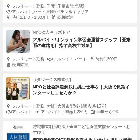
フルリモート勤務, 千葉 [千葉市/土気駅]
アルバイト,パート,副業/パラレルキャリア
時給1,140〜1,300円
長期歓迎
NPO法人キッズドア
アルバイト/オンライン学習会運営スタッフ【医療
系の進路を目指す高校生対象】
フルリモート勤務
アルバイト,パート
時給1,300円
長期歓迎
リタワークス株式会社
NPOと社会課題解決に挑む仕事を｜大阪で長期イ
ンターンしませんか？
フルリモート勤務, 大阪 [大阪市/肥後橋駅 徒歩15分]
アルバイト
アルバイト：時給1,280円
半年からOK
特定非営利活動法人全国こども食堂支援センター・む
すびえ
非営利団体のICT基盤を支える｜設計・運用・改善