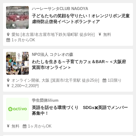
ハーレーサンタCLUB NAGOYA
子どもたちの笑顔を守りたい！オレンジリボン児童
虐待防止啓発イベントボランティア
愛知 [名古屋/名古屋市地下鉄矢場町駅 徒歩9分]
無料
1ヶ月からOK
NPO法人 コクレオの森
わたしを生きる～子育てカフェ＆BAR～＜大阪府
箕面市/オンライン＞
オンライン開催, 大阪 [箕面市/北千里駅 徒歩25分]
1日限り
2,200〜2,200円
学生団体lilium
英語を話せる環境づくり SDGs✖️英語でメンバー
募集中！
無料
1ヶ月からOK