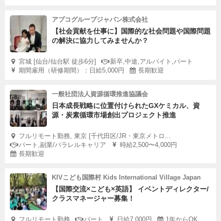
アプコグループジャパン株式会社
【社会貢献を仕事に】国際的な社会問題や国際問題
の解決に協力してみませんか？
宮城 [仙台/仙台駅 徒歩6分]
新卒,中途,アルバイト,パート
期間雇用（研修期間）：日給5,000円
長期歓迎
一般社団法人資源循環推進協議会
日本成長戦略に位置付けられたGXケミカル、資
源・炭素循環市場創出プロジェクト推進
フルリモート勤務, 東京 [千代田区/JR・東京メトロ...
パート,副業/パラレルキャリア
時給2,500〜4,000円
長期歓迎
KIVこども国際村 Kids International Village Japan
【国際交流×こども×英語】 イベントディレクター/
クラスマネージャー募集！
フルリモート勤務
パート
日給7,000円
1年からOK