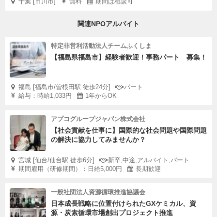
千葉 [市川市]
無料
期間は相談可
関連NPOアルバイト
特定非営利活動法人チームふくしま
【福島県福島市】経験者歓迎！事務パート 募集！
福島 [福島市/曽根田駅 徒歩24分]
パート
給与：時給1,033円
1年からOK
アプコグループジャパン株式会社
【社会貢献を仕事に】国際的な社会問題や国際問題
の解決に協力してみませんか？
宮城 [仙台/仙台駅 徒歩6分]
新卒,中途,アルバイト,パート
期間雇用（研修期間）：日給5,000円
長期歓迎
一般社団法人資源循環推進協議会
日本成長戦略に位置付けられたGXケミカル、資
源・炭素循環市場創出プロジェクト推進