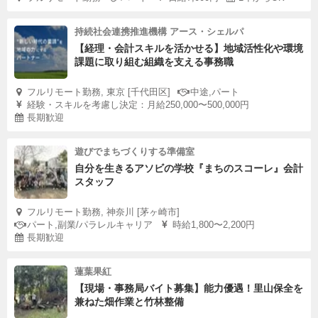
持続社会連携推進機構 アース・シェルパ
【経理・会計スキルを活かせる】地域活性化や環境
課題に取り組む組織を支える事務職
フルリモート勤務, 東京 [千代田区]
中途,パート
経験・スキルを考慮し決定：月給250,000〜500,000円
長期歓迎
遊びでまちづくりする準備室
自分を生きるアソビの学校『まちのスコーレ』会計
スタッフ
フルリモート勤務, 神奈川 [茅ヶ崎市]
パート,副業/パラレルキャリア
時給1,800〜2,200円
長期歓迎
蓮葉果紅
【現場・事務局バイト募集】能力優遇！里山保全を
兼ねた畑作業と竹林整備