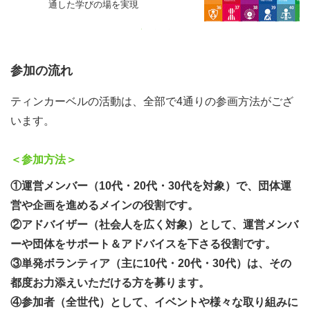
通した学びの場を実現
させていただいております。若年層の育成の観点から、主
に10代～30代を想定していますが、やる気がある方（や
ってみたいな～くらいの気持ちで十分です）であれば、要
同条約の日本批准30周年を迎
参加の流れ
件は問いませんので、是非チャレンジを検討してみてくだ
までに認知度向上を目指
さい。ボランティア活動証明書も発行しております。
ティンカーベルの活動は、全部で4通りの参画方法がござ
います。
（※ボランティア活動として参加をご希望の方を対象とし
た募集ページです。運営メンバーやアドバイザーとしての
＜参加方法＞
ご参加を希望される場合は、応募を仮でのお受付とさせて
①運営メンバー（10代・20代・30代を対象）で、団体運
いただき、
メールでご案内いたします。ご希望の場合は、
営や企画を進めるメインの役割です。
本ページからお申し込みください。本ページからの運営メ
②アドバイザー（社会人を広く対象）として、運営メンバ
ンバー・アドバイザー募集はすべて仮での受付となります
ーや団体をサポート＆アドバイスを下さる役割です。
ことご安心ください。）
③単発ボランティア（主に10代・20代・30代）は、その
都度お力添えいただける方を募ります。
●募集要項
④参加者（全世代）として、イベントや様々な取り組みに