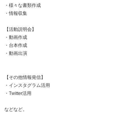
しまいました。
・様々な書類作成
・情報収集
そして、2020年2月以降は、新型コロナウイルス感染拡大
による影響で、活動が限定的であったものの、コロナ禍で
【活動説明会】
子どもたち・若い世代の声が反映されていないことに、そ
・動画作成
の重要性を感じた多くの皆さんからの支えがあり、改めて
・台本作成
広くこの活動を浸透させたく動き出しました。
・動画出演
今回は、都道府県ごとにグループを形成する形で「子ど
も・若い世代の声を反映する取り組み」の浸透と定着を目
【その他情報発信】
指し、、より皆さんの声が反映しやすい環境づくり・組織
・インスタグラム活用
運営と、この取り組みに誰でも参加できることによって
・Twitter活用
「地域間格差」を生まないことを前提に準備を進めていま
す。誰でも気軽に参加できる活動を目指しております。
などなど。
１から団体を作るような感覚で、運営のサポートから始ま