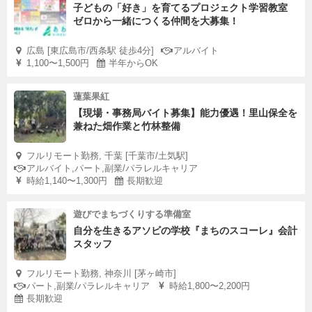
子どもの「好き」を育てるプロジェクト学習教室
ゼロから一緒につくる仲間を大募集！
広島 [東広島市/西条駅 徒歩4分]
アルバイト
1,100〜1,500円
半年からOK
蓮葉果紅
【現場・事務局バイト募集】能力優遇！里山保全を
兼ねた畑作業と竹林整備
フルリモート勤務, 千葉 [千葉市/土気駅]
アルバイト,パート,副業/パラレルキャリア
時給1,140〜1,300円
長期歓迎
遊びでまちづくりする準備室
自分を生きるアソビの学校『まちのスコーレ』会計
スタッフ
フルリモート勤務, 神奈川 [茅ヶ崎市]
パート,副業/パラレルキャリア
時給1,800〜2,200円
長期歓迎