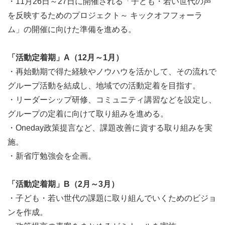
・11月26日～27日に開催される「子ども・若い世代の声
「何か新しいことにチャレンジしてみたい」
を反映するためのプロジェクト～ キックオフフォーラ
「ボランティア体験をしてみたい」
ム」の開催に向けた準備を進める。
「新しい価値づくりに挑戦したい」
「人の役に立ちたい」
「活動定着期」A（12月～1月）
「自分の経験や思いを活かしたい」
・再始動期で得た経験やノウハウを活かして、その流れで
グループ活動を結成し、地域での活動定着を目指す。
いずれかにピンときましたら、ぜひご応募いただいて活動
・リーダーシップ研修、コミュニティ講習などを設定し、
に参加してみてください！
グループの定着に向けて取り組みを進める。
お一人でも、お友達とでも、お気軽に、そしてご遠慮な
・Oneday政策提言など、課題改善に資する取り組みを実
く、ご活躍できる場にしていただけると幸いです。
施。
・新省庁勉強会を企画。
●活動のポイント！
「活動定着期」B（2月～3月）
・子ども・若い世代の声を反映する活動では、きっと最先
・子ども・若い世代の課題に取り組んでいくためのビジョ
端、先駆けとしての活動展開をしてまいります。
ンを作成。
・子どもの権利条約の批准以降の30年近くの間、なかなか