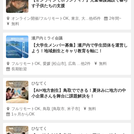
【オンラインでボランティア】児童養護施設で暮ら
す子供たちの支援
オンライン開催/フルリモートOK, 東京, 大...他45件
2年間~
無料
瀬戸内ミライ会議
【大学生メンバー募集】瀬戸内で学生団体を運営し
よう！地域創生とキャリ教育を軸に！
フルリモートOK, 愛媛 [松山市], 広島 ...他2件
無料
長期歓迎
ひなてく
【AI×地方創生】鳥取でできる！夏休みに地方の中
小企業さんを舞台に課題解決を！
フルリモートOK, 鳥取 [鳥取市, 米子市]
無料
1ヶ月からOK
ひなてく