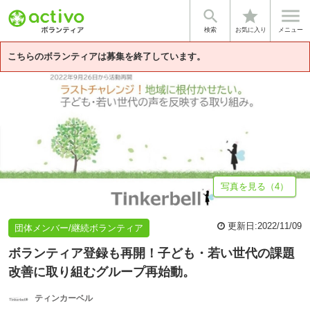


star
基本情報
募集詳細
参加の流れ
主な活動スケジュール（2022年1..
検索
お気に入り
メニュー
こちらのボランティアは募集を終了しています。
写真を見る（4）
更新日:
2022/11/09
団体メンバー/継続ボランティア
ボランティア登録も再開！子ども・若い世代の課題
改善に取り組むグループ再始動。
ティンカーベル