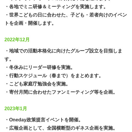
てきました。子どもたち・若い世代をバックアップできる
・各地でミニ研修＆ミーティングを実施します。
体制をつくろうと、子どもの権利条約を基にした活動を行
・世界こどもの日に合わせた、子ども・若者向けのイベン
ったり、子ども・若い世代の声を反映するための政策提言
トを企画・開催します。
イベントを実施するなど、教育や子ども・若者支援の課題
改善に繋がる企画にも重点を置いています。ソフト面・ハ
2022年12月
ード面双方の課題改善を目指しています。
・地域での活動本格化に向けたグループ設立を目指しま
す。
本年秋には、会場・オンラインのハイブリッド型イベント
・冬休みにリーダー研修を実施。
を開催。コロナ禍以降では、初めてとなる対面活動で、こ
・行動スケジュール（春まで）をまとめます。
の子どもの権利条約をベースに、多くの声や意見を集め
・こども家庭庁勉強会を実施。
て、学校や行政などに提言したり、社会課題として考え、
・寄付月間に合わせたファンミーティング等を企画。
課題改善に結びつけていくためのファースト・ステップと
なるイベントを予定しています（子ども・若い世代の声を
2023年1月
反映する仕組みを作る"キックオフフォーラム-11/26, 27@
全国開催）。
・Oneday政策提言イベントを開催。
・広報企画として、全国横断型のギネス企画を実施。