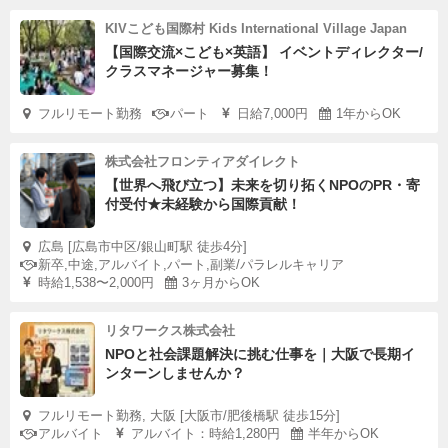
KIVこども国際村 Kids International Village Japan
【国際交流×こども×英語】 イベントディレクター/
クラスマネージャー募集！
フルリモート勤務
パート
日給7,000円
1年からOK
株式会社フロンティアダイレクト
【世界へ飛び立つ】未来を切り拓くNPOのPR・寄
付受付★未経験から国際貢献！
広島 [広島市中区/銀山町駅 徒歩4分]
新卒,中途,アルバイト,パート,副業/パラレルキャリア
時給1,538〜2,000円
3ヶ月からOK
リタワークス株式会社
NPOと社会課題解決に挑む仕事を｜大阪で長期イ
ンターンしませんか？
フルリモート勤務, 大阪 [大阪市/肥後橋駅 徒歩15分]
アルバイト
アルバイト：時給1,280円
半年からOK