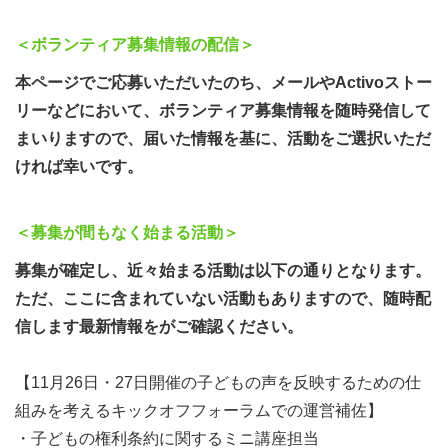
応じた活動設定をします。
【活動内容】団体づくり、組織運営、コミュニケーショ
＜ボランティア募集情報の配信
＞
ン、講座企画、SNS発信、企画作り、情報誌発行、子ども
本ページでご応募いただいたのち、メールやActivoストー
や若い世代との交流など、幅広い活動内容からお好きなも
リーなどにおいて、ボランティア募集情報を随時発信して
のをお選びいただくことができます。
まいりますので、届いた情報を基に、活動をご選択いただ
ければ幸いです。
●ボランティア募集再開について
ティンカーベルでは、2018年2月から「子どもたちがキラ
＜募集が間もなく始まる活動＞
キラ輝ける日々を過ごせるように」を理念として掲げて、
課題改善に資する企画や、子ども・若い世代の声を反映す
募集が確定し、近々始まる活動は以下の通りとなります。
るための政策提言の実現に向けた取り組みを行う団体とし
ただ、ここに含まれていない活動もありますので、随時配
て活動を続けてきました。2019年に実現を目指した子ど
信します最新情報をがご確認ください。
もの権利チャレンジでは、全国各地に子どもの権利を定め
た新しい条例を作る取り組みを目指し、多くの皆さんにご
【11月26日・27日開催の子どもの声を反映するための仕
参加希望をいただいておりました。しかしながら、様々な
組みを考えるキックオフフォーラムでの運営補佐】
課題を乗り越えることができずに、悔しくも中止になって
・子どもの権利条約に関するミニ講座担当