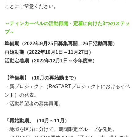
ことにご留意ください。
例５）未来にも続く新しい仕組みづくりにチャレンジして
みたい、何か大きなことを成し遂げてみたい。
～ティンカーベルの活動再開・定着に向けた3つのステッ
例６）SNSでの情報発信など、簡単なことで参加してみた
プ～
い。
例７）子どもや若い世代と関わる活動がしてみたい。
準備期（2022年9月25日募集再開、26日活動再開）
例８）夏休みや土日など、空いた日だけ活動をしてみた
再始動期（2022年10月1日～11月27日）
い。
活動定着期（2022年12月1日～今年度末）
などなど、様々な願いや動機をもって活動に参加する方が
【準備期】（10月の再始動まで）
います。初めてボランティアに取り組む方や、一人で始め
・新プロジェクト（ReSTARTプロジェクトにおけるイベ
てみる方も多くいるほか、ティンカーベルではボランティ
ント）の発表。
アさんの皆さんの意見が反映できるようにオープンでフラ
・活動希望者の募集再開。
ットな活動を目指しています。ご希望やご要望には可能な
限りお応えしたいと思いますので、お気軽にお尋ねくださ
「再始動期」（10月～11月）
い。
・地域を区分に分けて、期間限定グループを発足。