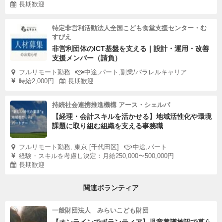
長期歓迎
特定非営利活動法人全国こども食堂支援センター・む
すびえ
非営利団体のICT基盤を支える｜設計・運用・改善
支援メンバー（請負）
フルリモート勤務
中途,パート,副業/パラレルキャリア
時給2,000円
長期歓迎
持続社会連携推進機構 アース・シェルパ
【経理・会計スキルを活かせる】地域活性化や環境
課題に取り組む組織を支える事務職
フルリモート勤務, 東京 [千代田区]
中途,パート
経験・スキルを考慮し決定：月給250,000〜500,000円
長期歓迎
関連ボランティア
一般財団法人 みらいこども財団