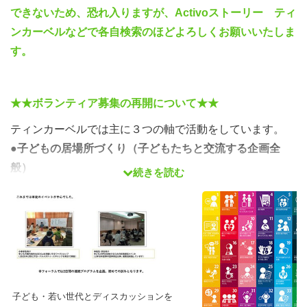
できないため、恐れ入りますが、Activoストーリー ティ
ンカーベルなどで各自検索のほどよろしくお願いいたしま
す。
★★ボランティア募集の再開について★★
ティンカーベルでは主に３つの軸で活動をしています。
●子どもの居場所づくり（子どもたちと交流する企画全
般）
続きを読む
●子ども・若い世代の声を反映するための政策提言（課題
改善や仕組みづくり全般）
●子ども・教育プラットフォーム（子ども・若い世代発案
の様々な企画実現）
今回の募集は、団体が持続していくために新規運営メンバ
子ども・若い世代とディスカッションを
ーに加えて、ボランティア募集（登録）も同時に呼びかけ