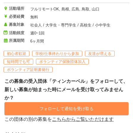
活動場所
フルリモートOK, 島根, 広島, 鳥取, 山口
必要経費
無料
募集対象
社会人 / 大学生・専門学生 / 高校生 / 小中学生
活動頻度
週0~1回
所属期間
6ヶ月間
初心者歓迎
学校/仕事終わりから参加
友達が増える
短時間でも可
ボランティア保険団体加入
ボランティア証明書発行
この募集の受入団体「ティンカーベル」をフォローして、
新しい募集が始まった時にメールを受け取ってみません
か？
フォローして通知を受け取る
この団体の別の募集を
こちらからご覧いただけます