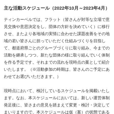
り、イベントや広報サポートなど様々な役割からできるこ
主な活動スケジュール（2022年10月～2023年4月）
とを探して、皆さんと築いていきたいと思いますので、興
味がある方は是非ご参加されてみてください。
ティンカーベルでは、フラット（皆さんが対等な立場で意
見交換や意思決定をし、団体の方針を決めていく）に移行
●活動イメージ
させ、またより各地域の実情に合わせた課題改善をその地
域の若い皆さんに担っていただく仕組みづくりを目指し
具体的な活動募集は随時、メールなどで行ってまいります
て、都道府県ごとのグループづくりに取り組み、今までの
が、下記のような活動イメージをご想定ください。
活動を継承しつつ、新たな団体の様に取り組んでいく体制
を作る予定です。それまでの流れを現時点の案として紹介
例１）運営メンバーとして、組織運営や企画作りなどいろ
いたします。（※活動参加の時期は、皆さんのご予定にあ
んなことに挑戦したい、リーダーシップを体験したい。
わせてお選びいただきます。）
例２）勉強や部活、アルバイトが忙しいので時々できる範
囲で活動がしたい。
現時点において、検討しているスケジュールを掲載いたし
例３）団体や集団での活動が苦手だけど、一人で黙々と自
ます。なお、本スケジュールにおいては、新しい運営体制
宅などでできる活動をしてみたい。
発足後に、皆さまの意見を踏まえて変更・検討・決定して
例４）できることは限られているかもしれないけど、人の
まいりますので、本スケジュールは仮（案）の状態である
役に立ちたい、誰かを支える活動がしてみたい。