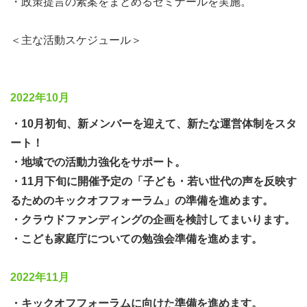
・政策提言の素案をまとめるゼミナールを実施。
浸透しなかった本分野に、間もなく陽の当たる瞬間がやっ
てきます。注目を集め、そして社会を動かす活動で、大げ
＜主な活動スケジュール＞
さではなく「歴史」に残る活動になるかもしれません。こ
のワードにビビっと来たら活動に参加してみませんか。
・今しかできない体験と、今だからこそできる企画を進め
2022年10月
ていきます。自己成長の場にも繋がることを願っていま
す。
・10月初旬、新メンバーを迎えて、新たな運営体制をスタ
・これまでに子どもたちや若い世代から多くの賛同を集め
ート！
た活動で、再び期待値を高めていきます。
・地域での活動力強化をサポート。
・11月下旬に開催予定の「子ども・若い世代の声を反映す
★★子ども支援や教育振興の課題を改善する「新しい仕組
るためのキックオフフォーラム」の準備を進めます。
み」を考えながら作っていきます。子ども達の希望と未来
・クラウドファンディングの企画を検討してまいります。
のためにお力添えください♪★★
・こども家庭庁についての勉強会準備を進めます。
2022年11月
私たちティンカーベルは、子どもたちや若い世代に寄り添
った活動を通して、皆さんの声を反映する取り組みを行っ
・キックオフフォーラムに向けた準備を進めます。