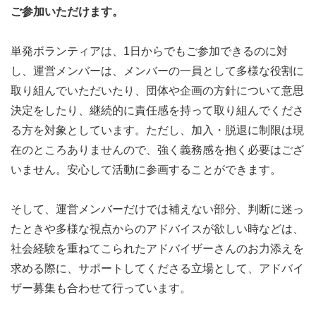
「活動の目的」全国各地で、子どもたち・若い世代の声を
ご参加いただけます。
反映しながら課題改善に取り組む仕組みづくりを目指しま
す。都道府県ごとに新たなグループを作り、子どもたちや
単発ボランティアは、1日からでもご参加できるのに対
若い世代のために具体的にアクションを起こす取り組みで
し、運営メンバーは、メンバーの一員として多様な役割に
す。子どもの権利条約を参考にした新たな条例づくりや、
取り組んでいただいたり、団体や企画の方針について意思
子ども・若い世代の声を反映した課題改善（政策提言な
決定をしたり、継続的に責任感を持って取り組んでくださ
ど）のほか、イベント企画やプログラムの運営などを進め
る方を対象としています。ただし、加入・脱退に制限は現
てまいります。
在のところありませんので、強く義務感を抱く必要はござ
いません。安心して活動に参画することができます。
【対象地域】ご自身の住んでいる地域（各都道府県）で活
動できます。
そして、運営メンバーだけでは補えない部分、判断に迷っ
（※海外在住者・留学生さんは、オンラインでの参加とな
たときや多様な視点からのアドバイスが欲しい時などは、
ります。）
社会経験を重ねてこられたアドバイザーさんのお力添えを
【対象世代】小中学生・高校生・大学生・短大生・専門学
求める際に、サポートしてくださる立場として、アドバイ
校生・20代・30代をはじめ全世代（40代以上の方）
ザー募集も合わせて行っています。
【参加方法】対面活動・オンラインそれぞれの参加方法に