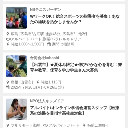
NBテニスガーデン
WワークOK！総合スポーツの指導者を募集！あな
たの経験を活かしませんか？
広島 [広島市/古江駅 徒歩46分, 広島市/...他2件
アルバイト,パート,副業/パラレルキャリア
時給1,000〜1,500円
期間は相談可
合同会社koboshi
【出雲市】★夏休み限定★伸びやかな心を育む！療
育や教育、保育を学ぶ学生さん大募集
島根 [出雲市]
時給1,115円
2026年7月20日(月)~8月26日(水)
NPO法人キッズドア
アルバイト/オンライン学習会運営スタッフ【医療
系の進路を目指す高校生対象】
フルリモート勤務
アルバイト,パート
時給1,300円