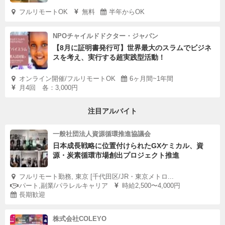
フルリモートOK
無料
半年からOK
NPOチャイルドドクター・ジャパン
【8月に証明書発行可】世界最大のスラムでビジネ
スを考え、実行する超実践型活動！
オンライン開催/フルリモートOK
6ヶ月間~1年間
月4回 各：3,000円
注目アルバイト
一般社団法人資源循環推進協議会
日本成長戦略に位置付けられたGXケミカル、資
源・炭素循環市場創出プロジェクト推進
フルリモート勤務, 東京 [千代田区/JR・東京メトロ...
パート,副業/パラレルキャリア
時給2,500〜4,000円
長期歓迎
株式会社COLEYO