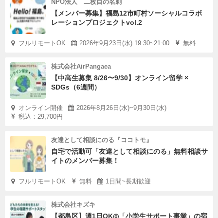
NPO法人 二枚目の名刺
【メンバー募集】福島12市町村ソーシャルコラボ
レーションプロジェクトvol.2
フルリモートOK
2026年9月23日(水) 19:30~21:00
無料
株式会社AirPangaea
【中高生募集 8/26〜9/30】オンライン留学 ×
SDGs（6週間）
オンライン開催
2026年8月26日(水)~9月30日(水)
税込：29,700円
友達として相談にのる『ココトモ』
自宅で活動可「友達として相談にのる」無料相談サ
イトのメンバー募集！
フルリモートOK
無料
1日間~長期歓迎
株式会社キズキ
【都島区】週1日OK◎「小学生サポート事業」の宿