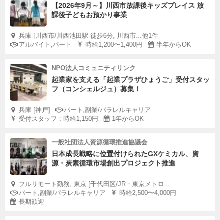
【2026年9月～】川西市放課後キッズプレイス 放
課後子どもお預かり事業
兵庫 [川西市/川西池田駅 徒歩6分, 川西市...他1件
アルバイト,パート
時給1,200〜1,400円
半年からOK
NPO法人コミュニティリンク
起業家を支える「起業プラザひょうご」受付スタッ
フ（コンシェルジュ）募集！
兵庫 [神戸]
パート,副業/パラレルキャリア
受付スタッフ：時給1,150円
1年からOK
一般社団法人資源循環推進協議会
日本成長戦略に位置付けられたGXケミカル、資
源・炭素循環市場創出プロジェクト推進
フルリモート勤務, 東京 [千代田区/JR・東京メトロ...
パート,副業/パラレルキャリア
時給2,500〜4,000円
長期歓迎