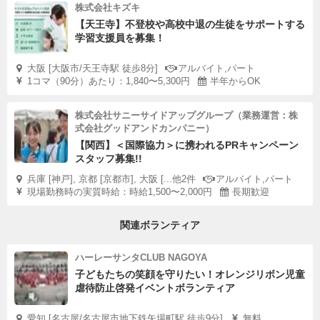
株式会社キズキ
【天王寺】不登校や高校中退の生徒をサポートする
学習支援員を募集！
大阪 [大阪市/天王寺駅 徒歩8分]
アルバイト,パート
1コマ（90分）あたり：1,840〜5,300円
半年からOK
株式会社サニーサイドアップグループ（業務運営：株
式会社グッドアンドカンパニー）
【関西】＜国際協力＞に携われるPRキャンペーン
スタッフ募集!!
兵庫 [神戸], 京都 [京都市], 大阪 [...他2件
アルバイト,パート
現場勤務時の実質時給：時給1,500〜2,000円
長期歓迎
関連ボランティア
ハーレーサンタCLUB NAGOYA
子どもたちの笑顔を守りたい！オレンジリボン児童
虐待防止啓発イベントボランティア
愛知 [名古屋/名古屋市地下鉄矢場町駅 徒歩9分]
無料