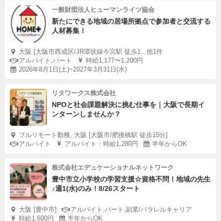
一般財団法人ヒューマンライツ協会
新たにできる地域の居場所拠点で参加者と交流する
人材募集！
大阪 [大阪市西成区/JR環状線今宮駅 徒歩1...他1件
アルバイト,パート
時給1,177〜1,200円
2026年8月1日(土)~2027年3月31日(水)
リタワークス株式会社
NPOと社会課題解決に挑む仕事を｜大阪で長期イ
ンターンしませんか？
フルリモート勤務, 大阪 [大阪市/肥後橋駅 徒歩15分]
アルバイト
アルバイト：時給1,280円
半年からOK
株式会社エデュケーショナルネットワーク
豊中市立小学校の学習支援☆資格不問！地域の先生
♪週1(水)のみ！8/26スタート
大阪 [豊中市]
アルバイト,パート,副業/パラレルキャリア
時給1,600円
半年からOK