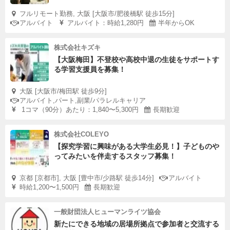
フルリモート勤務, 大阪 [大阪市/肥後橋駅 徒歩15分]
アルバイト
アルバイト：時給1,280円
半年からOK
株式会社キズキ
【大阪梅田】不登校や高校中退の生徒をサポートす
る学習支援員を募集！
大阪 [大阪市/梅田駅 徒歩9分]
アルバイト,パート,副業/パラレルキャリア
1コマ（90分）あたり：1,840〜5,300円
長期歓迎
株式会社COLEYO
【探究学習に興味がある大学生必見！】子どものや
ってみたいを伴走するスタッフ募集！
京都 [京都市], 大阪 [豊中市/少路駅 徒歩14分]
アルバイト
時給1,200〜1,500円
長期歓迎
一般財団法人ヒューマンライツ協会
新たにできる地域の居場所拠点で参加者と交流する