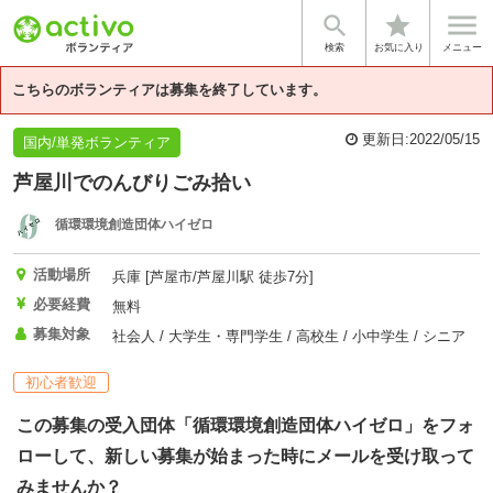


star
基本情報
募集詳細
体験談・雰囲気
団体情報
検索
お気に入り
メニュー
こちらのボランティアは募集を終了しています。
更新日:
2022/05/15
国内/単発ボランティア
芦屋川でのんびりごみ拾い
循環環境創造団体ハイゼロ
活動場所
兵庫 [芦屋市/芦屋川駅 徒歩7分]
必要経費
無料
募集対象
社会人 / 大学生・専門学生 / 高校生 / 小中学生 / シニア
初心者歓迎
この募集の受入団体「循環環境創造団体ハイゼロ」をフォ
ローして、新しい募集が始まった時にメールを受け取って
みませんか？