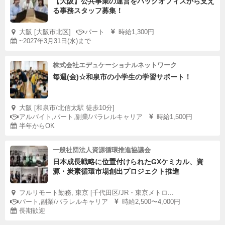
【大阪】公共事業の運営をバックオフィスから支え
る事務スタッフ募集！
大阪 [大阪市北区]
パート
時給1,300円
~2027年3月31日(水)まで
株式会社エデュケーショナルネットワーク
毎週(金)☆和泉市の小学生の学習サポート！
大阪 [和泉市/北信太駅 徒歩10分]
アルバイト,パート,副業/パラレルキャリア
時給1,500円
半年からOK
一般社団法人資源循環推進協議会
日本成長戦略に位置付けられたGXケミカル、資
源・炭素循環市場創出プロジェクト推進
フルリモート勤務, 東京 [千代田区/JR・東京メトロ...
パート,副業/パラレルキャリア
時給2,500〜4,000円
長期歓迎