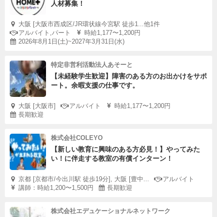
人材募集！
大阪 [大阪市西成区/JR環状線今宮駅 徒歩1...他1件
アルバイト,パート
時給1,177〜1,200円
2026年8月1日(土)~2027年3月31日(水)
特定非営利活動法人あそーと
【未経験学生歓迎】障害のある方のお出かけをサポ
ート。余暇支援の仕事です。
大阪 [大阪市]
アルバイト
時給1,177〜1,200円
長期歓迎
株式会社COLEYO
【新しい教育に興味のある方必見！】やってみた
い！に伴走する教室の有償インターン！
京都 [京都市/今出川駅 徒歩19分], 大阪 [豊中...
アルバイト
講師：時給1,200〜1,500円
長期歓迎
株式会社エデュケーショナルネットワーク