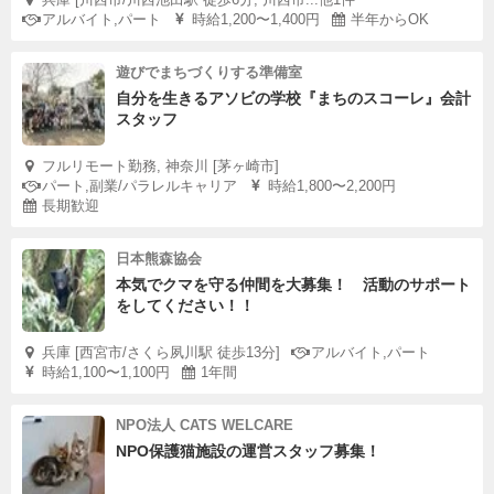
アルバイト,パート
時給1,200〜1,400円
半年からOK
遊びでまちづくりする準備室
自分を生きるアソビの学校『まちのスコーレ』会計
スタッフ
フルリモート勤務, 神奈川 [茅ヶ崎市]
パート,副業/パラレルキャリア
時給1,800〜2,200円
長期歓迎
日本熊森協会
本気でクマを守る仲間を大募集！ 活動のサポート
をしてください！！
兵庫 [西宮市/さくら夙川駅 徒歩13分]
アルバイト,パート
時給1,100〜1,100円
1年間
NPO法人 CATS WELCARE
NPO保護猫施設の運営スタッフ募集！