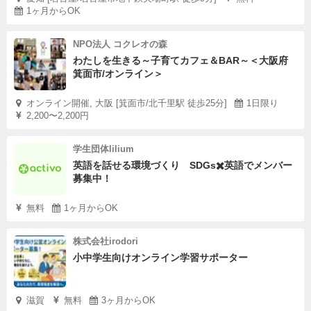
1ヶ月からOK
NPO法人 コクレオの森
わたしを生きる～子育てカフェ＆BAR～＜大阪府
箕面市/オンライン＞
オンライン開催, 大阪 [箕面市/北千里駅 徒歩25分]
1日限り
2,200〜2,200円
学生団体lilium
英語を話せる環境づくり SDGs✖️英語でメンバー
募集中！
無料
1ヶ月からOK
株式会社irodori
小中学生向けオンライン学習サポーター
滋賀
無料
3ヶ月からOK