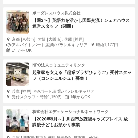
ボーダレスハウス株式会社
【週3〜】英語力を活かし国際交流！シェアハウス
運営スタッフ（関西）
京都 [京都市], 大阪 [大阪市], 兵庫 [神戸]
アルバイト,パート,副業/パラレルキャリア
時給1,177円
1年からOK
NPO法人コミュニティリンク
起業家を支える「起業プラザひょうご」受付スタッ
フ（コンシェルジュ）募集！
兵庫 [神戸]
パート,副業/パラレルキャリア
受付スタッフ：時給1,150円
1年からOK
株式会社エデュケーショナルネットワーク
【2026年9月～】川西市放課後キッズプレイス 放
課後子どもお預かり事業
兵庫 [川西市/川西池田駅 徒歩6分, 川西市...他1件