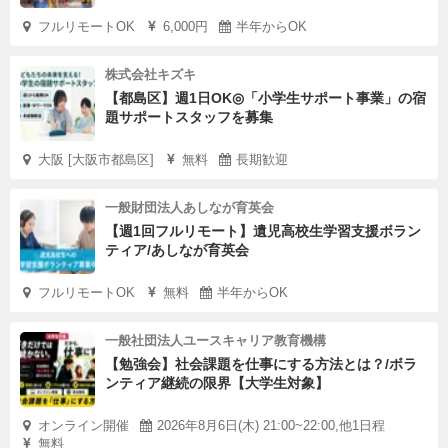
フルリモートOK
6,000円
半年からOK
株式会社キズキ
【都島区】週1日OK◎「小学生サポート事業」の宿
題サポートスタッフを募集
大阪 [大阪市都島区]
無料
長期歓迎
一般財団法人あしなが育英会
【週1回フルリモート】遺児高校生学習支援ボラン
ティア/あしなが育英会
フルリモートOK
無料
半年からOK
一般社団法人ユースキャリア教育機構
【勉強会】社会課題を仕事にする方法とは？/ボラ
ンティア継続の限界【大学生対象】
オンライン開催
2026年8月6日(木) 21:00~22:00,他1日程
無料