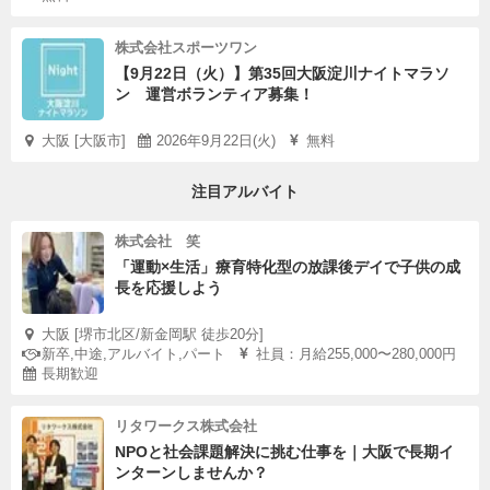
株式会社スポーツワン
【9月22日（火）】第35回大阪淀川ナイトマラソ
ン 運営ボランティア募集！
大阪 [大阪市]
2026年9月22日(火)
無料
注目アルバイト
株式会社 笑
「運動×生活」療育特化型の放課後デイで子供の成
長を応援しよう
大阪 [堺市北区/新金岡駅 徒歩20分]
新卒,中途,アルバイト,パート
社員：月給255,000〜280,000円
長期歓迎
リタワークス株式会社
NPOと社会課題解決に挑む仕事を｜大阪で長期イ
ンターンしませんか？