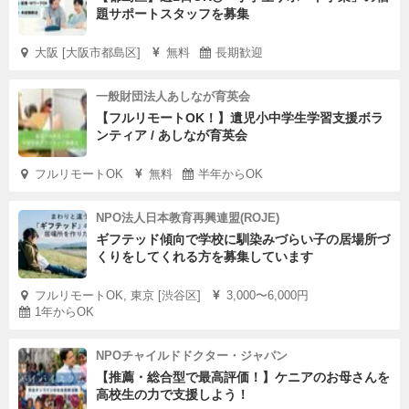
題サポートスタッフを募集
大阪 [大阪市都島区]
無料
長期歓迎
一般財団法人あしなが育英会
【フルリモートOK！】遺児小中学生学習支援ボラ
ンティア / あしなが育英会
フルリモートOK
無料
半年からOK
NPO法人日本教育再興連盟(ROJE)
ギフテッド傾向で学校に馴染みづらい子の居場所づ
くりをしてくれる方を募集しています
フルリモートOK, 東京 [渋谷区]
3,000〜6,000円
1年からOK
NPOチャイルドドクター・ジャパン
【推薦・総合型で最高評価！】ケニアのお母さんを
高校生の力で支援しよう！