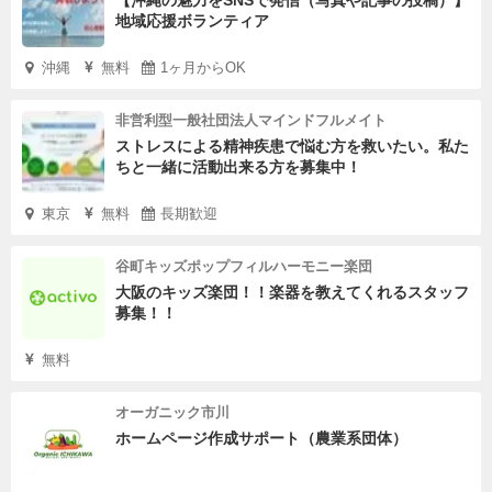
【沖縄の魅力をSNSで発信（写真や記事の投稿）】
地域応援ボランティア
沖縄
無料
1ヶ月からOK
非営利型一般社団法人マインドフルメイト
ストレスによる精神疾患で悩む方を救いたい。私た
ちと一緒に活動出来る方を募集中！
東京
無料
長期歓迎
谷町キッズポップフィルハーモニー楽団
大阪のキッズ楽団！！楽器を教えてくれるスタッフ
募集！！
無料
オーガニック市川
ホームページ作成サポート（農業系団体）