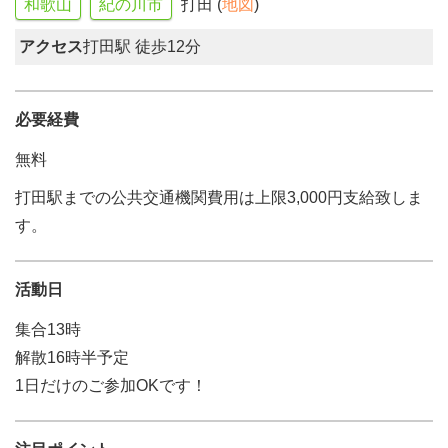
和歌山
紀の川市
打田 (
地図
)
アクセス
打田駅 徒歩12分
必要経費
無料
打田駅までの公共交通機関費用は上限3,000円支給致しま
す。
活動日
集合13時
解散16時半予定
1日だけのご参加OKです！