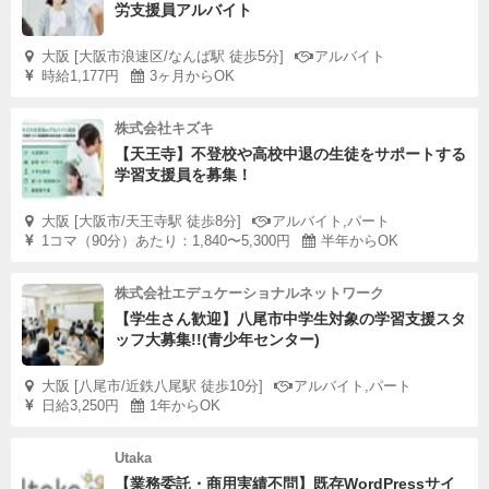
労支援員アルバイト
大阪 [大阪市浪速区/なんば駅 徒歩5分]
アルバイト
時給1,177円
3ヶ月からOK
株式会社キズキ
【天王寺】不登校や高校中退の生徒をサポートする
学習支援員を募集！
大阪 [大阪市/天王寺駅 徒歩8分]
アルバイト,パート
1コマ（90分）あたり：1,840〜5,300円
半年からOK
株式会社エデュケーショナルネットワーク
【学生さん歓迎】八尾市中学生対象の学習支援スタ
ッフ大募集!!(青少年センター)
大阪 [八尾市/近鉄八尾駅 徒歩10分]
アルバイト,パート
日給3,250円
1年からOK
Utaka
【業務委託・商用実績不問】既存WordPressサイ