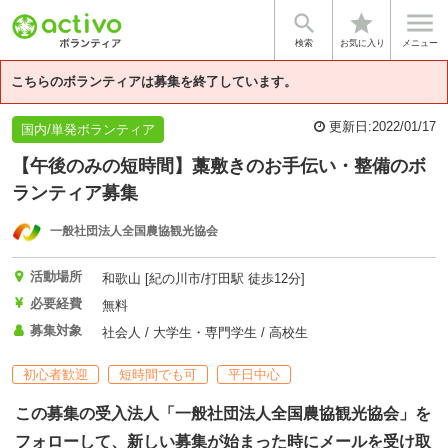


star
基本情報
募集詳細
体験談・雰囲気
法人情報
検索
お気に入り
メニュー
こちらのボランティアは募集を終了しています。
更新日:
2022/01/17
国内/単発ボランティア
【午後のみの短時間】藁敷きのお手伝い・整備のボ
ランティア募集
一般社団法人全国農協観光協会
活動場所
和歌山 [紀の川市/打田駅 徒歩12分]
必要経費
無料
募集対象
社会人 / 大学生・専門学生 / 高校生
初心者歓迎
短時間でも可
平日中心
この募集の受入法人「一般社団法人全国農協観光協会」を
フォローして、新しい募集が始まった時にメールを受け取