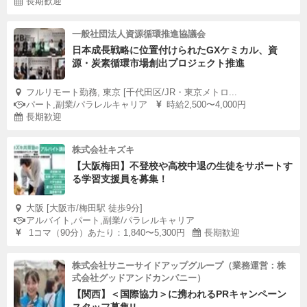
長期歓迎
一般社団法人資源循環推進協議会
日本成長戦略に位置付けられたGXケミカル、資
源・炭素循環市場創出プロジェクト推進
フルリモート勤務, 東京 [千代田区/JR・東京メトロ...
パート,副業/パラレルキャリア
時給2,500〜4,000円
長期歓迎
株式会社キズキ
【大阪梅田】不登校や高校中退の生徒をサポートす
る学習支援員を募集！
大阪 [大阪市/梅田駅 徒歩9分]
アルバイト,パート,副業/パラレルキャリア
1コマ（90分）あたり：1,840〜5,300円
長期歓迎
株式会社サニーサイドアップグループ（業務運営：株
式会社グッドアンドカンパニー）
【関西】＜国際協力＞に携われるPRキャンペーン