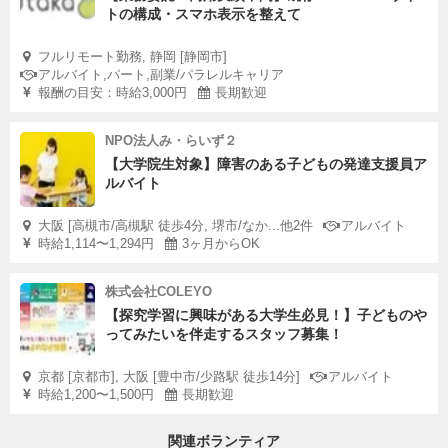
トの構成・スマホ表示を整えて
フルリモート勤務, 静岡 [静岡市]
アルバイト,パート,副業/パラレルキャリア
報酬の目安：時給3,000円
長期歓迎
NPO法人み・らいず２
【大学院生対象】障害のある子どもの発達支援員ア
ルバイト
大阪 [高槻市/高槻駅 徒歩4分, 堺市/なか...他2件
アルバイト
時給1,114〜1,294円
3ヶ月からOK
株式会社COLEYO
【探究学習に興味がある大学生必見！】子どものや
ってみたいを伴走するスタッフ募集！
京都 [京都市], 大阪 [豊中市/少路駅 徒歩14分]
アルバイト
時給1,200〜1,500円
長期歓迎
関連ボランティア