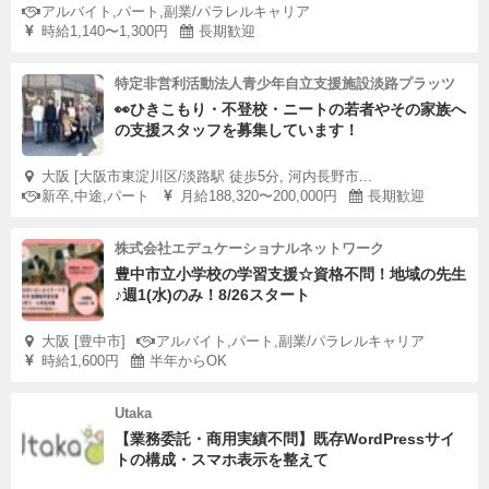
アルバイト,パート,副業/パラレルキャリア
時給1,140〜1,300円
長期歓迎
特定非営利活動法人青少年自立支援施設淡路プラッツ
👀ひきこもり・不登校・ニートの若者やその家族へ
の支援スタッフを募集しています！
大阪 [大阪市東淀川区/淡路駅 徒歩5分, 河内長野市...
新卒,中途,パート
月給188,320〜200,000円
長期歓迎
株式会社エデュケーショナルネットワーク
豊中市立小学校の学習支援☆資格不問！地域の先生
♪週1(水)のみ！8/26スタート
大阪 [豊中市]
アルバイト,パート,副業/パラレルキャリア
時給1,600円
半年からOK
Utaka
【業務委託・商用実績不問】既存WordPressサイ
トの構成・スマホ表示を整えて