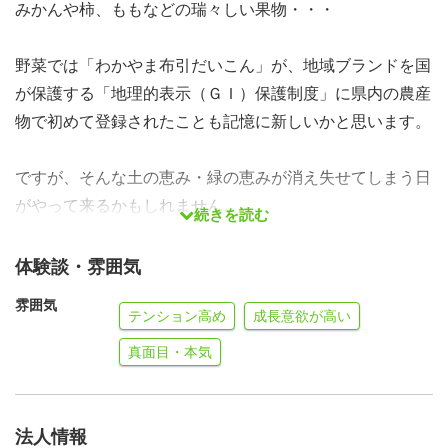
みかんや柿、ももなどの瑞々しい果物・・・
野菜では「わかやま布引だいこん」が、地域ブランドを国
が保護する「地理的表示（ＧＩ）保護制度」に県内の農産
物で初めて登録されたことも記憶に新しいかと思います。
ですが、そんな土の恵み・緑の恵みが消え失せてしまう日
がやって来るかもしれません。
続きを読む
事実、高齢であることや傾斜のきつい場所での作業の危険
体験談・雰囲気
性、人手不足等・・・
雰囲気
テンション高め
成長意欲が高い
様々な理由により農業をやめてしまう方が沢山いらっしゃ
真面目・本気
います。
ご覧の皆様には、わかやま援農隊（援農ボランティア）に
法人情報