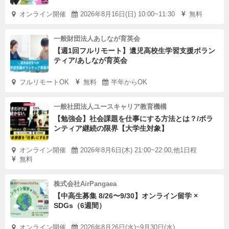
オンライン開催
2026年8月16日(日) 10:00~11:30
無料
一般財団法人あしなが育英会
【週1回フルリモート】遺児高校生学習支援ボラン
ティア/あしなが育英会
フルリモートOK
無料
半年からOK
一般社団法人ユースキャリア教育機構
【勉強会】社会課題を仕事にする方法とは？/ボラ
ンティア継続の限界【大学生対象】
オンライン開催
2026年8月6日(木) 21:00~22:00,他1日程
無料
株式会社AirPangaea
【中高生募集 8/26〜9/30】オンライン留学 ×
SDGs（6週間）
オンライン開催
2026年8月26日(水)~9月30日(水)