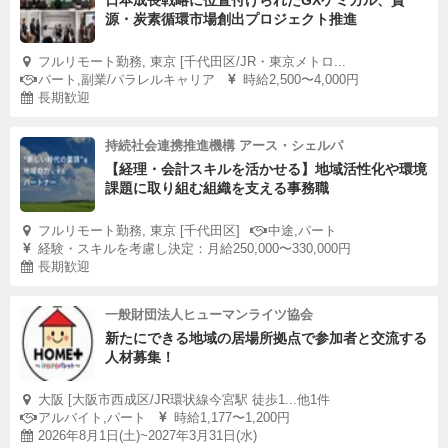
日本成長戦略に位置付けられたGXケミカル、資
源・炭素循環市場創出プロジェクト推進
フルリモート勤務, 東京 [千代田区/JR・東京メトロ...
パート,副業/パラレルキャリア
時給2,500〜4,000円
長期歓迎
持続社会連携推進機構 アース・シェルパ
【経理・会計スキルを活かせる】地域活性化や環境
課題に取り組む組織を支える事務職
フルリモート勤務, 東京 [千代田区]
中途,パート
経験・スキルを考慮し決定：月給250,000〜330,000円
長期歓迎
一般財団法人ヒューマンライツ協会
新たにできる地域の居場所拠点で参加者と交流する
人材募集！
大阪 [大阪市西成区/JR環状線今宮駅 徒歩1...他1件
アルバイト,パート
時給1,177〜1,200円
2026年8月1日(土)~2027年3月31日(水)