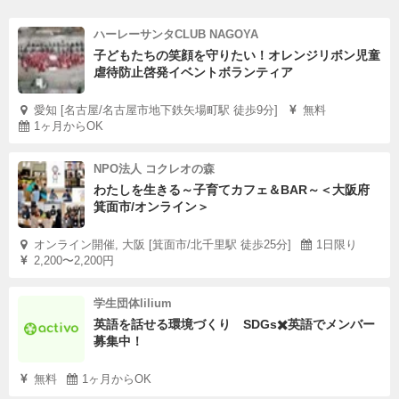
ハーレーサンタCLUB NAGOYA
子どもたちの笑顔を守りたい！オレンジリボン児童
虐待防止啓発イベントボランティア
愛知 [名古屋/名古屋市地下鉄矢場町駅 徒歩9分]
無料
1ヶ月からOK
NPO法人 コクレオの森
わたしを生きる～子育てカフェ＆BAR～＜大阪府
箕面市/オンライン＞
オンライン開催, 大阪 [箕面市/北千里駅 徒歩25分]
1日限り
2,200〜2,200円
学生団体lilium
英語を話せる環境づくり SDGs✖️英語でメンバー
募集中！
無料
1ヶ月からOK