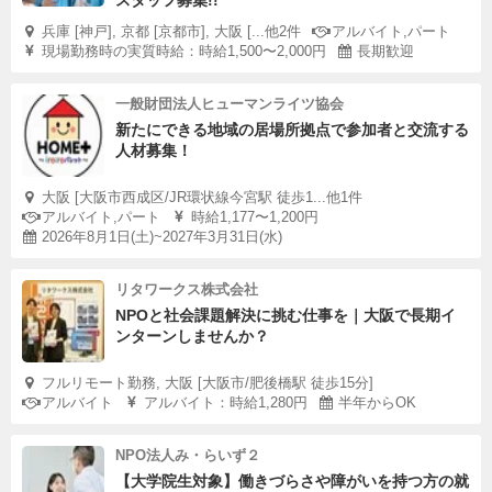
スタッフ募集!!
兵庫 [神戸], 京都 [京都市], 大阪 [...他2件
アルバイト,パート
現場勤務時の実質時給：時給1,500〜2,000円
長期歓迎
一般財団法人ヒューマンライツ協会
新たにできる地域の居場所拠点で参加者と交流する
人材募集！
大阪 [大阪市西成区/JR環状線今宮駅 徒歩1...他1件
アルバイト,パート
時給1,177〜1,200円
2026年8月1日(土)~2027年3月31日(水)
リタワークス株式会社
NPOと社会課題解決に挑む仕事を｜大阪で長期イ
ンターンしませんか？
フルリモート勤務, 大阪 [大阪市/肥後橋駅 徒歩15分]
アルバイト
アルバイト：時給1,280円
半年からOK
NPO法人み・らいず２
【大学院生対象】働きづらさや障がいを持つ方の就