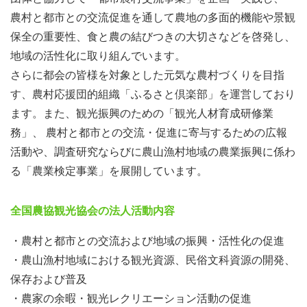
水稲などに取り組んでおります。
農村と都市との交流促進を通して農地の多面的機能や景観
保全の重要性、食と農の結びつきの大切さなどを啓発し、
今回の作業では、天日干し＆脱穀の終わった藁を田んぼ全
地域の活性化に取り組んでいます。
体にまく作業を行います。
さらに都会の皆様を対象とした元気な農村づくりを目指
す、農村応援団的組織「ふるさと倶楽部」を運営しており
ます。また、観光振興のための「観光人材育成研修業
務」、 農村と都市との交流・促進に寄与するための広報
活動や、調査研究ならびに農山漁村地域の農業振興に係わ
る「農業検定事業」を展開しています。
全国農協観光協会の法人活動内容
・農村と都市との交流および地域の振興・活性化の促進
・農山漁村地域における観光資源、民俗文科資源の開発、
保存および普及
・農家の余暇・観光レクリエーション活動の促進