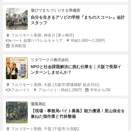
遊びでまちづくりする準備室
自分を生きるアソビの学校『まちのスコーレ』会計
スタッフ
フルリモート勤務, 神奈川 [茅ヶ崎市]
パート,副業/パラレルキャリア
時給1,800〜2,200円
長期歓迎
リタワークス株式会社
NPOと社会課題解決に挑む仕事を｜大阪で長期イ
ンターンしませんか？
フルリモート勤務, 大阪 [大阪市/肥後橋駅 徒歩15分]
アルバイト
アルバイト：時給1,280円
半年からOK
蓮葉果紅
【現場・事務局バイト募集】能力優遇！里山保全を
兼ねた畑作業と竹林整備
フルリモート勤務, 千葉 [千葉市/土気駅]