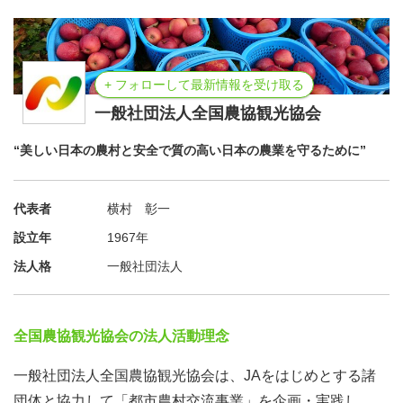
参加頂き、
農家の方々の生の声を聴き、交流を楽しんで、地域の方々
との繋がりを深めて頂きたいと考えております。ひいて
+ フォローして最新情報を受け取る
は、農家の方々のやりがいや、地域保全に繋がっていきま
一般社団法人全国農協観光協会
す。
“美しい日本の農村と安全で質の高い日本の農業を守るために”
※"わかやま援農隊"は和歌山県の都市住民ボランティア援
代表者
横村 彰一
農体制モデル事業の一環で行っています。
設立年
1967年
------------------------------------------------------
法人格
一般社団法人
今回は、和歌山県紀の川市の農家さんであるかたやま農園
さんでの活動です。
全国農協観光協会の法人活動理念
一般社団法人全国農協観光協会は、JAをはじめとする諸
肥料を使う際は植物性のものを使うなどこだわりをもって
団体と協力して「都市農村交流事業」を企画・実践し、