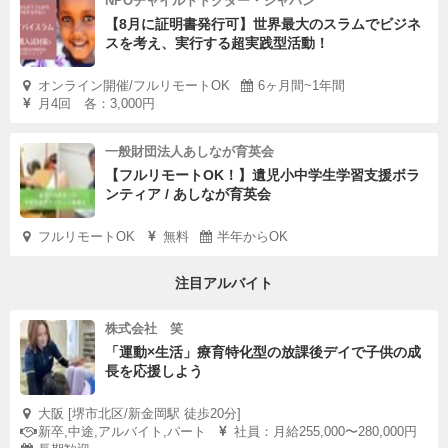
NPOチャイルドドクター・ジャパン
【8月に証明書発行可】世界最大のスラムでビジネ
スを考え、実行する超実践型活動！
オンライン開催/フルリモートOK
6ヶ月間~1年間
月4回 各：3,000円
一般財団法人あしなが育英会
【フルリモートOK！】遺児小中学生学習支援ボラ
ンティア / あしなが育英会
フルリモートOK
無料
半年からOK
注目アルバイト
株式会社 笑
「運動×生活」療育特化型の放課後デイで子供の成
長を応援しよう
大阪 [堺市北区/新金岡駅 徒歩20分]
新卒,中途,アルバイト,パート
社員：月給255,000〜280,000円