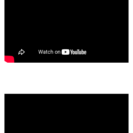
の「はじめの一歩」として、学生さんからセカンドライフ
のシニアの方まで、大変ご好評いただきました。