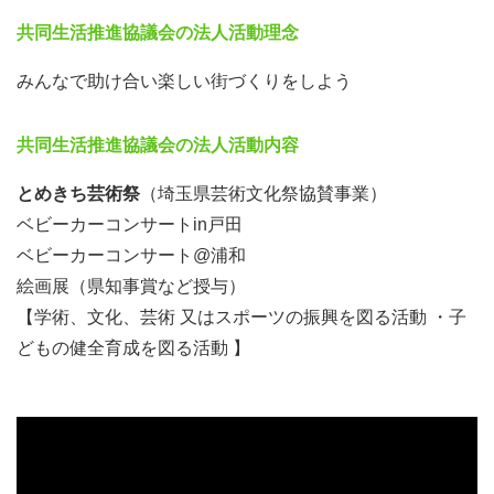
共同生活推進協議会の法人活動理念
みんなで助け合い楽しい街づくりをしよう
共同生活推進協議会の法人活動内容
今年は「戸田市公民連携事業（福祉センターを利用した多
とめきち芸術祭
（埼玉県芸術文化祭協賛事業）
世代交流推進のためのアイデア及び連携）」として、午前
ベビーカーコンサートin戸田
は「ベビーカーコンサートin戸田」、午後は「こども絆コ
ベビーカーコンサート@浦和
ンサートin戸田」を開催します。
絵画展（県知事賞など授与）
【学術、文化、芸術 又はスポーツの振興を図る活動 ・子
NPO法人と企業が協働で、多世代のボランティアととも
どもの健全育成を図る活動 】
に運営を支え、会場設営、会場のご案内、受付・会計・ベ
ビーカー設置補助、新型コロナウイルス対策実施、入口、
会場内で、象徴として参加する「犬の着ぐるみ：とめき
ち」のサポート、終了後の片付けなどを分担します。
コロナにも負けず、昨年開催時も、地域ボランティア活動