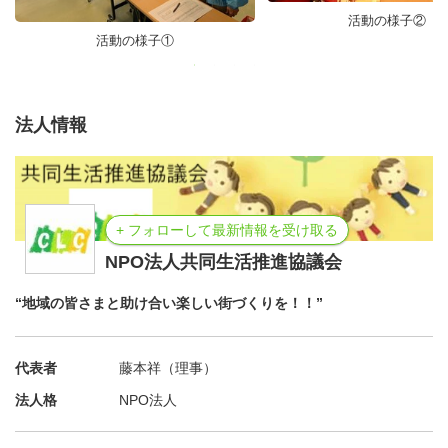
活動の様子②
活動の様子①
もっともっと、この活動が広がったら素敵じゃないか！
と、「とめきち芸術祭」の開催地、浦和と戸田市でも開催
法人情報
するようになって3年目になりました。東京藝術大学卒業
のプロの演奏家による演奏で、クラシックだけでなく、ア
ニメや童謡など、子どもたちが大好きな曲が楽しめて、会
場は0歳からOKの、子育て支援事業です。
+ フォローして最新情報を受け取る
NPO法人共同生活推進協議会
“地域の皆さまと助け合い楽しい街づくりを！！”
代表者
藤本祥（理事）
法人格
NPO法人