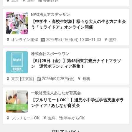
東京
無料
長期歓迎
NPO法人アスデッサン
【中学生・高校生対象】様々な大人の生き方に出会
う「ミライドア」オンライン開催
オンライン開催
2026年8月16日(日) 10:00~11:30
無料
株式会社スポーツワン
【9月25日（金）】第45回東京豊洲ナイトマラソ
ン 運営ボランティア募集！
東京 [江東区]
2026年9月25日(金)
無料
一般財団法人あしなが育英会
【フルリモートOK！】遺児小中学生学習支援ボラ
ンティア / あしなが育英会
フルリモートOK
無料
半年からOK
注目アルバイト