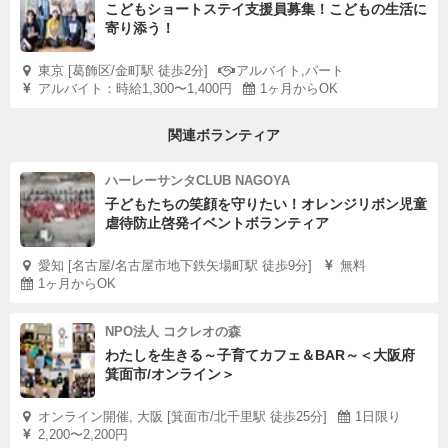
こどもショートステイ支援員募集！こどもの生活に
寄り添う！
東京 [葛飾区/金町駅 徒歩2分]
アルバイト,パート
アルバイト：時給1,300〜1,400円
1ヶ月からOK
関連ボランティア
ハーレーサンタCLUB NAGOYA
子どもたちの笑顔を守りたい！オレンジリボン児童
虐待防止啓発イベントボランティア
愛知 [名古屋/名古屋市地下鉄矢場町駅 徒歩9分]
無料
1ヶ月からOK
NPO法人 コクレオの森
わたしを生きる～子育てカフェ＆BAR～＜大阪府
箕面市/オンライン＞
オンライン開催, 大阪 [箕面市/北千里駅 徒歩25分]
1日限り
2,200〜2,200円