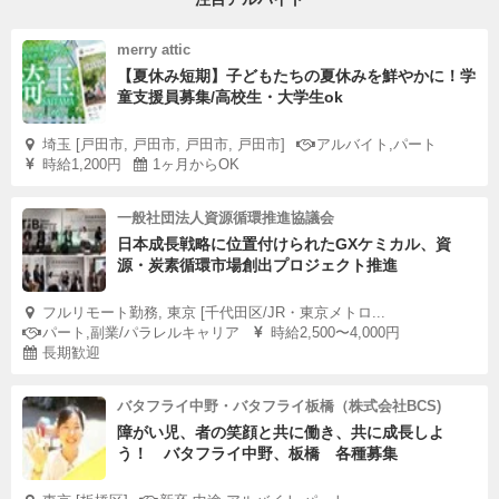
merry attic
【夏休み短期】子どもたちの夏休みを鮮やかに！学
童支援員募集/高校生・大学生ok
埼玉 [戸田市, 戸田市, 戸田市, 戸田市]
アルバイト,パート
時給1,200円
1ヶ月からOK
一般社団法人資源循環推進協議会
日本成長戦略に位置付けられたGXケミカル、資
源・炭素循環市場創出プロジェクト推進
フルリモート勤務, 東京 [千代田区/JR・東京メトロ...
パート,副業/パラレルキャリア
時給2,500〜4,000円
長期歓迎
バタフライ中野・バタフライ板橋（株式会社BCS)
障がい児、者の笑顔と共に働き、共に成長しよ
う！ バタフライ中野、板橋 各種募集