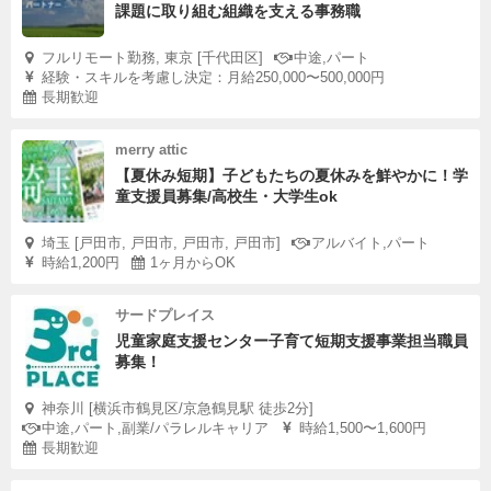
課題に取り組む組織を支える事務職
フルリモート勤務, 東京 [千代田区]
中途,パート
経験・スキルを考慮し決定：月給250,000〜500,000円
長期歓迎
merry attic
【夏休み短期】子どもたちの夏休みを鮮やかに！学
童支援員募集/高校生・大学生ok
埼玉 [戸田市, 戸田市, 戸田市, 戸田市]
アルバイト,パート
時給1,200円
1ヶ月からOK
サードプレイス
児童家庭支援センター子育て短期支援事業担当職員
募集！
神奈川 [横浜市鶴見区/京急鶴見駅 徒歩2分]
中途,パート,副業/パラレルキャリア
時給1,500〜1,600円
長期歓迎