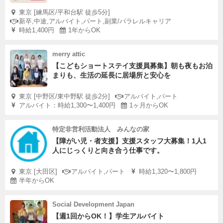
東京 [練馬区/平和台駅 徒歩5分]
新卒,中途,アルバイト,パート,副業/パラレルキャリア
時給1,400円
1年からOK
merry attic
【こどもショートステイ支援員募集】朝も夜もお泊
まりも、生活の延長に居場所と安心を
東京 [中野区/東中野駅 徒歩2分]
アルバイト,パート
アルバイト：時給1,300〜1,400円
1ヶ月からOK
特定非営利活動法人 みんなの家
【障がい児・者支援】支援スタッフ大募集！1人1
人にじっくりと向き合う仕事です。
東京 [大田区]
アルバイト,パート
時給1,320〜1,800円
半年からOK
Social Development Japan
【週1回からOK！】学生アルバイト