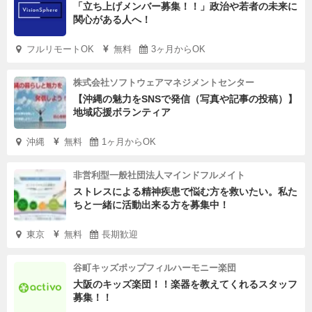
「立ち上げメンバー募集！！」政治や若者の未来に
関心がある人へ！
フルリモートOK
無料
3ヶ月からOK
株式会社ソフトウェアマネジメントセンター
【沖縄の魅力をSNSで発信（写真や記事の投稿）】
地域応援ボランティア
沖縄
無料
1ヶ月からOK
非営利型一般社団法人マインドフルメイト
ストレスによる精神疾患で悩む方を救いたい。私た
ちと一緒に活動出来る方を募集中！
東京
無料
長期歓迎
谷町キッズポップフィルハーモニー楽団
大阪のキッズ楽団！！楽器を教えてくれるスタッフ
募集！！