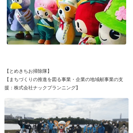
②「こども絆コンサートin戸田」 ★こちらの運営スタッフ
募集★
【日時】2021年11月14日(日曜) 午後
【開場】１3時3０分 開演：14時～１4時45分
（サックス・ピアノ・クラリネット 演奏会 約45分）
【会場】戸田市新曽福祉センター ホール３F
（戸田市新曽１３９５）
【アクセス】JR 戸田駅西口徒歩12分
【参加料】無料
【とめきちお掃除隊】
【まちづくりの推進を図る事業・企業の地域献事業の支
この企画は、当法人が、「企業の地域貢献事業の支援」を
援：株式会社ナックプランニング】
実施している、リフォーム会社「ナックプランニング」様
が協賛しています。