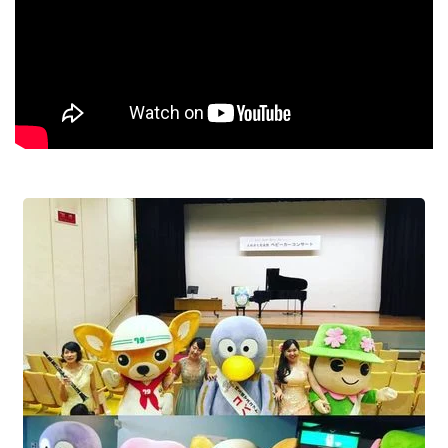
新しい生活様式となり、新型コロナウイルス予防対策を実
施して開催です。
ご参加の際は、マスク着用、検温での体調確認のうえ、よ
ろしくお願いいたします。
※イベント概要
①「ベビーカーコンサートin戸田」
【開催日】2020年11月14日(日曜) 午前
【時 間】開場：１０時３０分 開演：11時～11時45分
（サックス・ピアノ・クラリネット 演奏会 約45分）
【会 場】戸田市新曽福祉センター ホール３F
（戸田市新曽１３９５）
【アクセス】JR 戸田駅西口徒歩12分
【参加料】無料