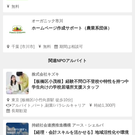
無料
オーガニック市川
ホームページ作成サポート（農業系団体）
千葉 [市川市]
無料
期間は相談可
関連NPOアルバイト
株式会社キズキ
【板橋区小茂根】経験不問◎不登校や特性を持つ中
学生向けの学校居場所支援スタッフ
東京 [板橋区/小竹向原駅 徒歩10分]
アルバイト,パート,副業/パラレルキャリア
時給1,300円
長期歓迎
持続社会連携推進機構 アース・シェルパ
【経理・会計スキルを活かせる】地域活性化や環境