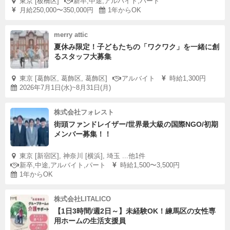
東京 [板橋区]
新卒,中途,アルバイト,パート
月給250,000〜350,000円
1年からOK
merry attic
夏休み限定！子どもたちの「ワクワク」を一緒に創
るスタッフ大募集
東京 [葛飾区, 葛飾区, 葛飾区]
アルバイト
時給1,300円
2026年7月1日(水)~8月31日(月)
株式会社フォレスト
街頭ファンドレイザー/世界最大級の国際NGO/初期
メンバー募集！！
東京 [新宿区], 神奈川 [横浜], 埼玉 ...他1件
新卒,中途,アルバイト,パート
時給1,500〜3,500円
1年からOK
株式会社LITALICO
【1日3時間/週2日～】未経験OK！練馬区の女性専
用ホームの生活支援員