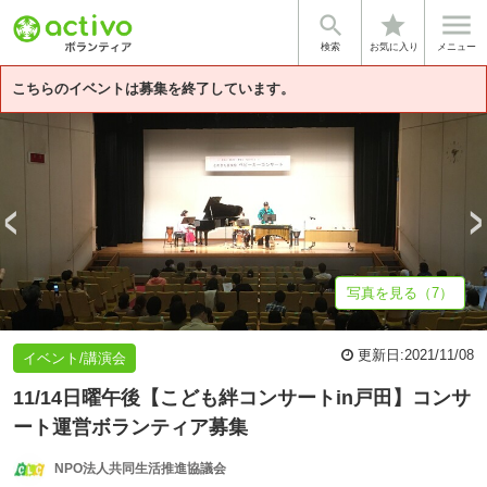


star
基本情報
募集詳細
法人情報
検索
お気に入り
メニュー
こちらのイベントは募集を終了しています。
写真を見る（7）
更新日:
2021/11/08
イベント/講演会
11/14日曜午後【こども絆コンサートin戸田】コンサ
ート運営ボランティア募集
NPO法人共同生活推進協議会