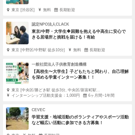
東京 [渋谷区]
無料
長期歓迎
認定NPO法人CLACK
東京/中野・大学生🔶困難を抱える中高生に安心で
きる居場所と挑戦を届ける！有給
東京 [中野区/中野駅 徒歩10分]
無料
長期歓迎
一般社団法人子供教育創造機構
【高校生〜大学生】子どもたちと関わり、自己理解
を深める学童インターン募集！！
東京 [中央区/勝どき駅 徒歩3分, 中央区/新富町駅...
インターンシップ活動支援金：1,000円
6ヶ月間~1年間
CEVEC
学習支援・地域活動のボランティアやスポーツ活動
など幅広い活動に参加できる方募集！