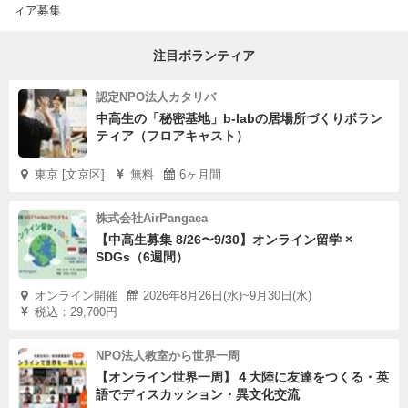
ィア募集
注目ボランティア
認定NPO法人カタリバ
中高生の「秘密基地」b-labの居場所づくりボラン
ティア（フロアキャスト）
東京 [文京区]
無料
6ヶ月間
株式会社AirPangaea
【中高生募集 8/26〜9/30】オンライン留学 ×
SDGs（6週間）
オンライン開催
2026年8月26日(水)~9月30日(水)
税込：29,700円
NPO法人教室から世界一周
【オンライン世界一周】４大陸に友達をつくる・英
語でディスカッション・異文化交流