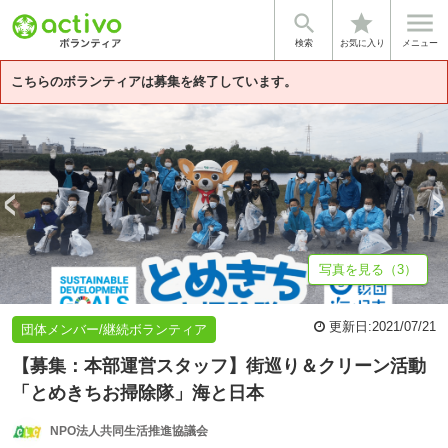


star
基本情報
募集詳細
体験談・雰囲気
法人情報
検索
お気に入り
メニュー
こちらのボランティアは募集を終了しています。
写真を見る（3）
更新日:
2021/07/21
団体メンバー/継続ボランティア
【募集：本部運営スタッフ】街巡り＆クリーン活動
「とめきちお掃除隊」海と日本
NPO法人共同生活推進協議会