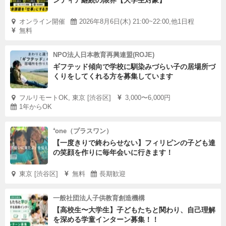
オンライン開催
2026年8月6日(木) 21:00~22:00,他1日程
無料
NPO法人日本教育再興連盟(ROJE)
ギフテッド傾向で学校に馴染みづらい子の居場所づ
くりをしてくれる方を募集しています
フルリモートOK, 東京 [渋谷区]
3,000〜6,000円
1年からOK
⁺one（プラスワン）
【一度きりで終わらせない】フィリピンの子ども達
の笑顔を作りに毎年会いに行きます！
東京 [渋谷区]
無料
長期歓迎
一般社団法人子供教育創造機構
【高校生〜大学生】子どもたちと関わり、自己理解
を深める学童インターン募集！！