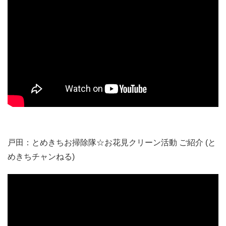
清掃実施日程：令和3年8月8日(日) 8時半～11時（清掃9時
～10時半）
8月8日集合場所：株式会社ナックプランニング 戸田市本
町4-3-1
（国道17号沿い・つつじ幼稚園 隣）JR戸田公園駅東口徒
歩7分
本番の清掃ボランティアの参加人数は、毎回100人ちかく
になります。
戸田：とめきちお掃除隊☆お花見クリーン活動 ご紹介 (と
ぜひ、本部運営に携わってみたい方は、よろしくお願い致
めきちチャンねる)
します！
協賛：株式会社ナックプランニング
主催：NPO法人 共同生活推進協議会