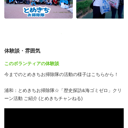
世代が参加する活動となっています。
2021年、「とめきちお掃除隊」を一緒につくってみませ
んか？
本番前打合せ：令和3年7月18日(日) 10時～12時
体験談・雰囲気
集合場所：戸田市上戸田地域交流センター（あいパル）1
このボランティアの体験談
階ロビー
住所：埼玉県戸田市上戸田2-21-1
今までのとめきちお掃除隊の活動の様子はこちらから！
アクセス：JR埼京線「戸田公園」駅東口から徒歩7分
浦和：とめきちお掃除隊☆「歴史探訪&海ゴミゼロ」クリ
集合：10時
ーン活動 ご紹介 (とめきちチャンねる)
打合せ：10時～11時
清掃コース下見：11時～12時