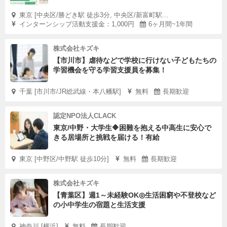
東京 [中央区/勝どき駅 徒歩3分, 中央区/新富町駅...
インターンシップ活動支援金：1,000円
6ヶ月間~1年間
株式会社キズキ
【市川市】虐待などで学校に行けない子どもたちの
学習機会を守る学習支援員を募集！
千葉 [市川市/JR総武線・本八幡駅]
無料
長期歓迎
認定NPO法人CLACK
東京/中野・大学生🔶困難を抱える中高生に安心で
きる居場所と挑戦を届ける！有給
東京 [中野区/中野駅 徒歩10分]
無料
長期歓迎
株式会社キズキ
【青葉区】週1～未経験OK◎生活困窮や不登校など
の小中学生の宿題と生活支援
神奈川 [横浜]
無料
長期歓迎