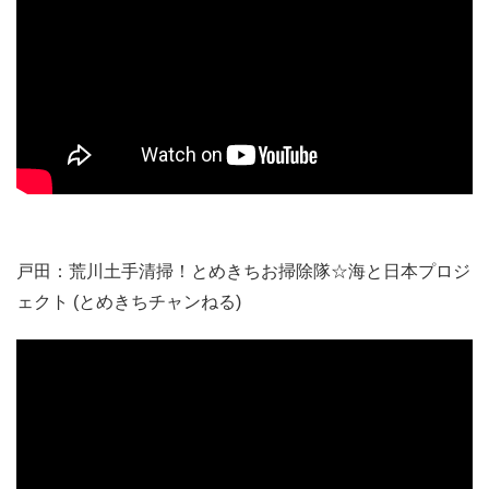
この企画は、当法人が、「企業の地域貢献事業の支援」を
している、リフォーム会社「ナックプランニング」様との
協働で実施しています。
戸田：荒川土手清掃！とめきちお掃除隊☆海と日本プロジ
ェクト (とめきちチャンねる)