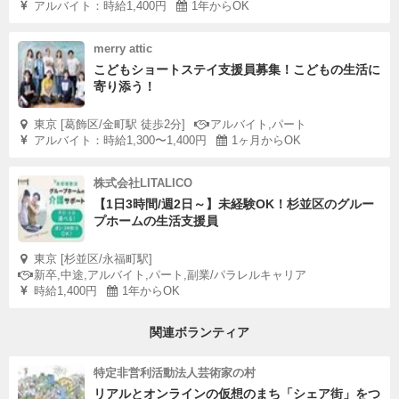
アルバイト：時給1,400円
1年からOK
merry attic
こどもショートステイ支援員募集！こどもの生活に
寄り添う！
東京 [葛飾区/金町駅 徒歩2分]
アルバイト,パート
アルバイト：時給1,300〜1,400円
1ヶ月からOK
株式会社LITALICO
【1日3時間/週2日～】未経験OK！杉並区のグルー
プホームの生活支援員
東京 [杉並区/永福町駅]
新卒,中途,アルバイト,パート,副業/パラレルキャリア
時給1,400円
1年からOK
関連ボランティア
特定非営利活動法人芸術家の村
リアルとオンラインの仮想のまち「シェア街」をつ