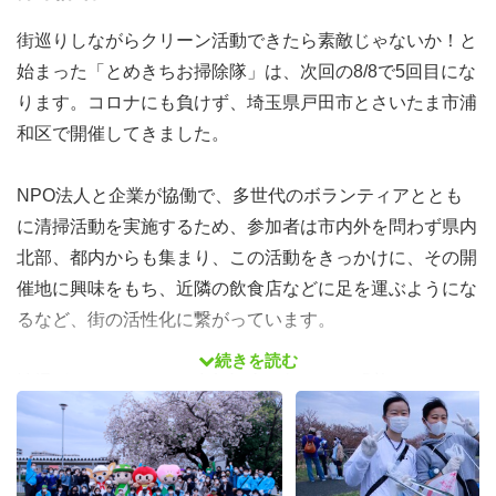
街巡りしながらクリーン活動できたら素敵じゃないか！と
始まった「とめきちお掃除隊」は、次回の8/8で5回目にな
ります。コロナにも負けず、埼玉県戸田市とさいたま市浦
和区で開催してきました。
NPO法人と企業が協働で、多世代のボランティアととも
に清掃活動を実施するため、参加者は市内外を問わず県内
北部、都内からも集まり、この活動をきっかけに、その開
催地に興味をもち、近隣の飲食店などに足を運ぶようにな
るなど、街の活性化に繋がっています。
続きを読む
清掃ボランティアの、参加記念に行われる「着ぐるみキャ
ラクター」との集合写真の撮影や、地元のお土産プレゼン
トなど、「お楽しみ」も考慮されていて、子どもから大人
まで飽きさせないため、小学生親子からシニアまで幅広い