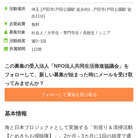
活動場所
埼玉 [戸田市/戸田公園駅 徒歩8分, 戸田市/戸田公園駅 徒
歩11分]
必要経費
無料
募集対象
社会人 / 大学生・専門学生 / 高校生 / シニア
活動頻度
週0~1回
所属期間
1日間
この募集の受入法人「NPO法人共同生活推進協議会」を
フォローして、新しい募集が始まった時にメールを受け取
ってみませんか？
フォローして通知を受け取る
基本情報
海と日本プロジェクトとして実施する「街巡り＆清掃活動
【とめきちお掃除隊】」。2か月～3カ月に1回の頻度で通