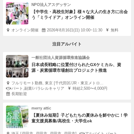
NPO法人アスデッサン
【中学生・高校生対象】様々な大人の生き方に出会
う「ミライドア」オンライン開催
オンライン開催
2026年8月16日(日) 10:00~11:30
無料
注目アルバイト
一般社団法人資源循環推進協議会
日本成長戦略に位置付けられたGXケミカル、資
源・炭素循環市場創出プロジェクト推進
フルリモート勤務, 東京 [千代田区/JR・東京メトロ...
パート,副業/パラレルキャリア
時給2,500〜4,000円
長期歓迎
merry attic
【夏休み短期】子どもたちの夏休みを鮮やかに！学
童支援員募集/高校生・大学生ok
埼玉 [戸田市, 戸田市, 戸田市, 戸田市]
アルバイト,パート