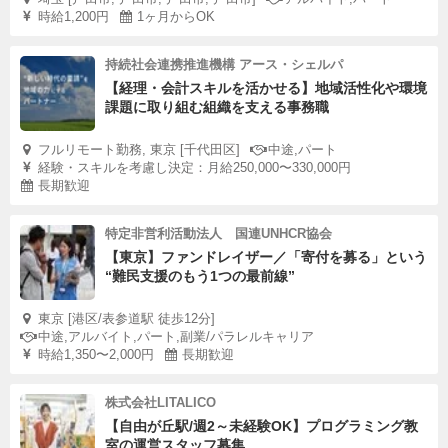
時給1,200円
1ヶ月からOK
持続社会連携推進機構 アース・シェルパ
【経理・会計スキルを活かせる】地域活性化や環境
課題に取り組む組織を支える事務職
フルリモート勤務, 東京 [千代田区]
中途,パート
経験・スキルを考慮し決定：月給250,000〜330,000円
長期歓迎
特定非営利活動法人 国連UNHCR協会
【東京】ファンドレイザー／「寄付を募る」という
“難民支援のもう1つの最前線”
東京 [港区/表参道駅 徒歩12分]
中途,アルバイト,パート,副業/パラレルキャリア
時給1,350〜2,000円
長期歓迎
株式会社LITALICO
【自由が丘駅/週2～未経験OK】プログラミング教
室の運営スタッフ募集