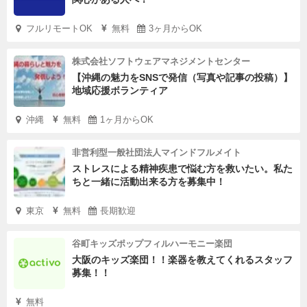
フルリモートOK
無料
3ヶ月からOK
株式会社ソフトウェアマネジメントセンター
【沖縄の魅力をSNSで発信（写真や記事の投稿）】
地域応援ボランティア
沖縄
無料
1ヶ月からOK
非営利型一般社団法人マインドフルメイト
ストレスによる精神疾患で悩む方を救いたい。私た
ちと一緒に活動出来る方を募集中！
東京
無料
長期歓迎
谷町キッズポップフィルハーモニー楽団
大阪のキッズ楽団！！楽器を教えてくれるスタッフ
募集！！
無料