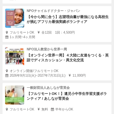
NPOチャイルドドクター・ジャパン
【今から間に合う】志望理由書が最強になる高校生
が挑むアフリカ最強実績ボランティア
フルリモートOK
全12回 1回：4,500円
1ヶ月間~4ヶ月間
NPO法人教室から世界一周
【オンライン世界一周】４大陸に友達をつくる・英
語でディスカッション・異文化交流
オンライン開催/フルリモートOK
2026年9月1日(火)~2027年7月31日(土)
11,000円
一般財団法人あしなが育英会
【フルリモートOK！】遺児小中学生学習支援ボラ
ンティア / あしなが育英会
フルリモートOK
無料
半年からOK