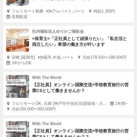
フルリモート勤務
アルバイト,パート
時給1,300円
長期歓迎
社内福祉法人ゆりかご福祉会
<保育士>「正社員として頑張りたい」「私生活と
両立したい」希望の働き方が叶います
宮崎 [延岡市]
新卒,中途,パート
月給179,910〜188,936円
1年からOK
With The World
【正社員】オンライン国際交流×学校教育旅行の営
業CSとして働きませんか？
フルリモートOK, 兵庫 [神戸市中央区/旧居留地・大...
1年間~
月給250,000〜350,000円
With The World
【正社員】オンライン国際交流×学校教育旅行の営
業CSとして働きませんか？？