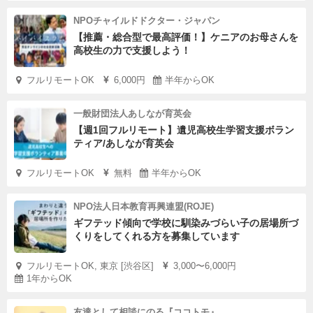
NPOチャイルドドクター・ジャパン
【推薦・総合型で最高評価！】ケニアのお母さんを
高校生の力で支援しよう！
フルリモートOK
6,000円
半年からOK
一般財団法人あしなが育英会
【週1回フルリモート】遺児高校生学習支援ボラン
ティア/あしなが育英会
フルリモートOK
無料
半年からOK
NPO法人日本教育再興連盟(ROJE)
ギフテッド傾向で学校に馴染みづらい子の居場所づ
くりをしてくれる方を募集しています
フルリモートOK, 東京 [渋谷区]
3,000〜6,000円
1年からOK
友達として相談にのる『ココトモ』