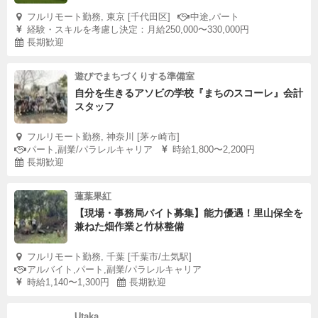
フルリモート勤務, 東京 [千代田区]
中途,パート
経験・スキルを考慮し決定：月給250,000〜330,000円
長期歓迎
遊びでまちづくりする準備室
自分を生きるアソビの学校『まちのスコーレ』会計
スタッフ
フルリモート勤務, 神奈川 [茅ヶ崎市]
パート,副業/パラレルキャリア
時給1,800〜2,200円
長期歓迎
蓮葉果紅
【現場・事務局バイト募集】能力優遇！里山保全を
兼ねた畑作業と竹林整備
フルリモート勤務, 千葉 [千葉市/土気駅]
アルバイト,パート,副業/パラレルキャリア
時給1,140〜1,300円
長期歓迎
Utaka