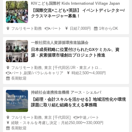
KIVこども国際村 Kids International Village Japan
【国際交流×こども×英語】 イベントディレクター/
クラスマネージャー募集！
フルリモート勤務
パート
日給7,000円
1年からOK
一般社団法人資源循環推進協議会
日本成長戦略に位置付けられたGXケミカル、資
源・炭素循環市場創出プロジェクト推進
フルリモート勤務, 東京 [千代田区/JR・東京メトロ...
パート,副業/パラレルキャリア
時給2,500〜4,000円
長期歓迎
持続社会連携推進機構 アース・シェルパ
【経理・会計スキルを活かせる】地域活性化や環境
課題に取り組む組織を支える事務職
フルリモート勤務, 東京 [千代田区]
中途,パート
経験・スキルを考慮し決定：月給250,000〜330,000円
長期歓迎