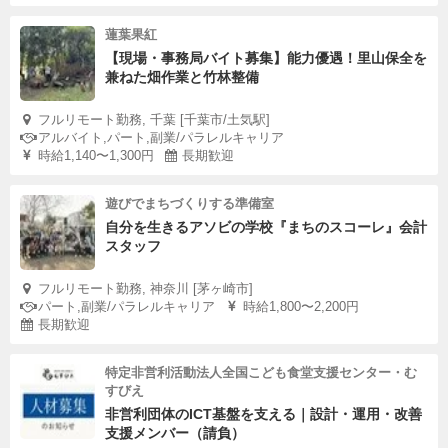
蓮葉果紅
【現場・事務局バイト募集】能力優遇！里山保全を
兼ねた畑作業と竹林整備
フルリモート勤務, 千葉 [千葉市/土気駅]
アルバイト,パート,副業/パラレルキャリア
時給1,140〜1,300円
長期歓迎
遊びでまちづくりする準備室
自分を生きるアソビの学校『まちのスコーレ』会計
スタッフ
フルリモート勤務, 神奈川 [茅ヶ崎市]
パート,副業/パラレルキャリア
時給1,800〜2,200円
長期歓迎
特定非営利活動法人全国こども食堂支援センター・む
すびえ
非営利団体のICT基盤を支える｜設計・運用・改善
支援メンバー（請負）