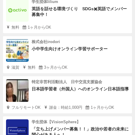
学生団体lilium
英語を話せる環境づくり SDGs✖️英語でメンバー
募集中！
無料
1ヶ月からOK
株式会社irodori
小中学生向けオンライン学習サポーター
滋賀
無料
3ヶ月からOK
特定非営利活動法人 日中交流支援協会
日本語学習者（外国人）へのオンライン日本語指導
フルリモートOK
謝金：時給1,000円
1ヶ月からOK
学生団体【VisionSphere】
「立ち上げメンバー募集！！」政治や若者の未来に
関心がある人へ！