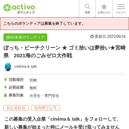


star
基本情報
体験談・雰囲気
企業情報
検索
お気に入り
メニュー
こちらのボランティアは募集を終了しています。
更新日:
2021/06/14
国内/単発ボランティア
ぼっち・ビーチクリーン ★ ゴミ拾いは夢拾い★宮崎
県 2021海のごみゼロ大作戦
cinéma＆ talk
活動場所
宮崎
必要経費
無料
募集対象
大学生・専門学生
初心者歓迎
短時間でも可
この募集の受入企業「cinéma＆ talk」をフォローして、
新しい募集が始まった時にメールを受け取ってみません