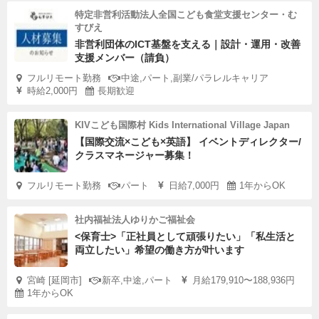
特定非営利活動法人全国こども食堂支援センター・む
すびえ
非営利団体のICT基盤を支える｜設計・運用・改善
支援メンバー（請負）
フルリモート勤務
中途,パート,副業/パラレルキャリア
時給2,000円
長期歓迎
KIVこども国際村 Kids International Village Japan
【国際交流×こども×英語】 イベントディレクター/
クラスマネージャー募集！
フルリモート勤務
パート
日給7,000円
1年からOK
社内福祉法人ゆりかご福祉会
<保育士>「正社員として頑張りたい」「私生活と
両立したい」希望の働き方が叶います
宮崎 [延岡市]
新卒,中途,パート
月給179,910〜188,936円
1年からOK