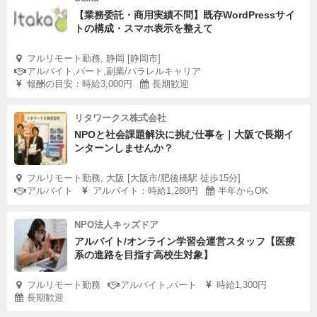
【業務委託・商用実績不問】既存WordPressサイ
トの構成・スマホ表示を整えて
フルリモート勤務, 静岡 [静岡市]
アルバイト,パート,副業/パラレルキャリア
報酬の目安：時給3,000円
長期歓迎
リタワークス株式会社
NPOと社会課題解決に挑む仕事を｜大阪で長期イ
ンターンしませんか？
フルリモート勤務, 大阪 [大阪市/肥後橋駅 徒歩15分]
アルバイト
アルバイト：時給1,280円
半年からOK
NPO法人キッズドア
アルバイト/オンライン学習会運営スタッフ【医療
系の進路を目指す高校生対象】
フルリモート勤務
アルバイト,パート
時給1,300円
長期歓迎