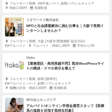
フルリモート勤務
中途,パート,副業/パラレルキャリア
時給2,000円
長期歓迎
リタワークス株式会社
NPOと社会課題解決に挑む仕事を｜大阪で長期イ
ンターンしませんか？
フルリモート勤務, 大阪 [大阪市/肥後橋駅 徒歩15分]
アルバイト
アルバイト：時給1,280円
半年からOK
Utaka
【業務委託・商用実績不問】既存WordPressサイ
トの構成・スマホ表示を整えて
フルリモート勤務, 静岡 [静岡市]
アルバイト,パート,副業/パラレルキャリア
報酬の目安：時給3,000円
長期歓迎
NPO法人キッズドア
アルバイト/オンライン学習会運営スタッフ【医療
系の進路を目指す高校生対象】