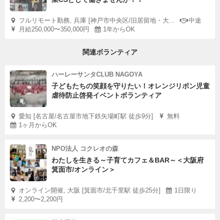
フルリモート勤務, 兵庫 [神戸市中央区/旧居留地・大...
中途
月給250,000〜350,000円
1年からOK
関連ボランティア
ハーレーサンタCLUB NAGOYA
子どもたちの笑顔を守りたい！オレンジリボン児童
虐待防止啓発イベントボランティア
愛知 [名古屋/名古屋市地下鉄矢場町駅 徒歩9分]
無料
1ヶ月からOK
NPO法人 コクレオの森
わたしを生きる～子育てカフェ＆BAR～＜大阪府
箕面市/オンライン＞
オンライン開催, 大阪 [箕面市/北千里駅 徒歩25分]
1日限り
2,200〜2,200円