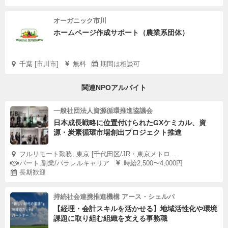
オーガニック市川
ホームページ作成サポート（農業系団体）
千葉 [市川市]
無料
期間は相談可
関連NPOアルバイト
一般社団法人資源循環推進協議会
日本成長戦略に位置付けられたGXケミカル、資
源・炭素循環市場創出プロジェクト推進
フルリモート勤務, 東京 [千代田区/JR・東京メトロ...
パート,副業/パラレルキャリア
時給2,500〜4,000円
長期歓迎
持続社会連携推進機構 アース・シェルパ
【経理・会計スキルを活かせる】地域活性化や環境
課題に取り組む組織を支える事務職