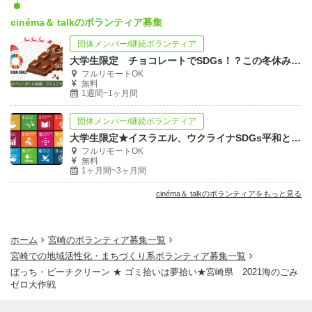
cinéma＆ talkのボランティア募集
団体メンバー/継続ボランティア
大学生限定 チョコレートでSDGs！？この冬休み全国の大学生同でオンライントーク
フルリモートOK
無料
1週間~1ヶ月間
団体メンバー/継続ボランティア
大学生限定★イスラエル、ウクライナSDGs平和と公正全ての人にチャットトーク！
フルリモートOK
無料
1ヶ月間~3ヶ月間
cinéma＆ talkのボランティアをもっと見る
ホーム
宮崎のボランティア募集一覧
宮崎での地域活性化・まちづくり系ボランティア募集一覧
ぼっち・ビーチクリーン ★ ゴミ拾いは夢拾い★宮崎県 2021海のごみ
ゼロ大作戦