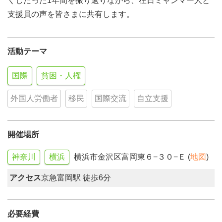
くしだった1年間を振り返りながら、在日ミャンマー人と
支援員の声を皆さまに共有します。
活動テーマ
国際
貧困・人権
外国人労働者
移民
国際交流
自立支援
開催場所
神奈川
横浜
横浜市金沢区富岡東６−３０−Ｅ (
地図
)
アクセス
京急富岡駅 徒歩6分
必要経費