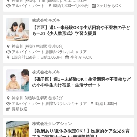
神奈川 [横浜], 千葉 [船橋市], 埼玉 ...他1件
アルバイト,パート
時給1,300〜1,535円
3ヶ月からOK
株式会社キズキ
【西区】週1～未経験OK◎生活困窮や不登校の子ど
もへの《少人数形式》学習支援員
神奈川 [横浜/戸部駅 徒歩8分]
アルバイト,パート,副業/パラレルキャリア
1回合計150分：日給3,063円
半年からOK
株式会社キズキ
【磯子区】週1～未経験OK！生活困窮や不登校など
の小中学生向け宿題・生活サポート
神奈川 [横浜/根岸駅 徒歩2分]
アルバイト,パート,副業/パラレルキャリア
時給1,300円
長期歓迎
株式会社クレアション
【報酬あり/夏休み限定OK！】医療的ケア医児を育
てるご家族サポート♪未経験歓迎！