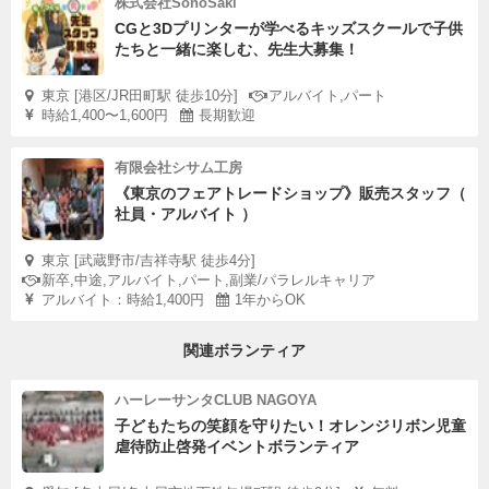
株式会社SonoSaki
CGと3Dプリンターが学べるキッズスクールで子供
たちと一緒に楽しむ、先生大募集！
東京 [港区/JR田町駅 徒歩10分]
アルバイト,パート
時給1,400〜1,600円
長期歓迎
有限会社シサム工房
《東京のフェアトレードショップ》販売スタッフ（
社員・アルバイト ）
東京 [武蔵野市/吉祥寺駅 徒歩4分]
新卒,中途,アルバイト,パート,副業/パラレルキャリア
アルバイト：時給1,400円
1年からOK
関連ボランティア
ハーレーサンタCLUB NAGOYA
子どもたちの笑顔を守りたい！オレンジリボン児童
虐待防止啓発イベントボランティア