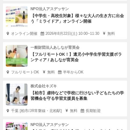
NPO法人アスデッサン
【中学生・高校生対象】様々な大人の生き方に出会
う「ミライドア」オンライン開催
オンライン開催
2026年8月22日(土) 10:00~11:30
無料
一般財団法人あしなが育英会
【フルリモートOK！】遺児小中学生学習支援ボラ
ンティア / あしなが育英会
フルリモートOK
無料
半年からOK
株式会社キズキ
【柏市】虐待などで学校に行けない子どもたちの学
習機会を守る学習支援員を募集
千葉 [柏市/JR常磐線・北柏駅]
無料
長期歓迎
NPO法人アスデッサン