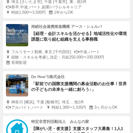
埼玉 [さいたま市], 千葉 [千葉市], 東...他1件
新卒,中途,パート,副業/パラレルキャリア
時給1,500〜3,500円
1年からOK
持続社会連携推進機構 アース・シェルパ
【経理・会計スキルを活かせる】地域活性化や環境
課題に取り組む組織を支える事務職
フルリモート勤務, 東京 [千代田区]
中途,パート
経験・スキルを考慮し決定：月給250,000〜330,000円
長期歓迎
Do How`S株式会社
「駅前での国際支援機関の募金活動のお仕事！世界
の子どもの未来を一緒に創ろう♪」
神奈川 [横浜], 千葉 [船橋市], 埼玉 ...他1件
アルバイト,パート
時給1,300〜1,535円
3ヶ月からOK
特定非営利活動法人 みんなの家
【障がい児・者支援】支援スタッフ大募集！1人1