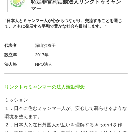
特定非営利活動法人リンクトゥミャン
マー
今まで当会を知らなかった方でも参加大歓迎です。
“日本人とミャンマー人が心からつながり、交流することを通じ
ミャンマーに関心のある方、在日外国人支援に関心のある
て、ともに発展する平和で豊かな社会を目指します。 ”
方、ぜひご参加くださいませ。
皆さまのご参加心よりお待ちしております。
代表者
深山沙衣子
設立年
2017年
法人格
NPO法人
リンクトゥミャンマーの法人活動理念
ミッション
１．日本に住むミャンマー人が、安心して暮らせるような
環境を整えます。
２．日本人と在日外国人が互いを理解するきっかけを作