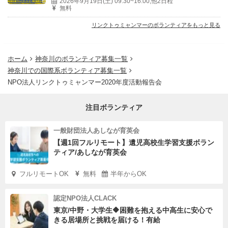
2026年9月19日(土) 09:30~16:00,他2日程
無料
リンクトゥミャンマーのボランティアをもっと見る
ホーム
神奈川のボランティア募集一覧
神奈川での国際系ボランティア募集一覧
NPO法人リンクトゥミャンマー2020年度活動報告会
注目ボランティア
一般財団法人あしなが育英会
【週1回フルリモート】遺児高校生学習支援ボラン
ティア/あしなが育英会
フルリモートOK
無料
半年からOK
認定NPO法人CLACK
東京/中野・大学生🔶困難を抱える中高生に安心で
きる居場所と挑戦を届ける！有給