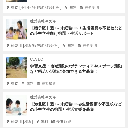
東京 [中野区/中野駅 徒歩10分]
無料
長期歓迎
株式会社キズキ
【磯子区】週1～未経験OK！生活困窮や不登校など
の小中学生向け宿題・生活サポート
神奈川 [横浜/根岸駅 徒歩2分]
無料
長期歓迎
CEVEC
学習支援・地域活動のボランティアやスポーツ活動
など幅広い活動に参加できる方募集！
東京
無料
長期歓迎
株式会社キズキ
【港北区】週1～未経験OK◎生活困窮や不登校など
の小中学生の宿題と生活支援を募集
神奈川 [横浜]
無料
長期歓迎