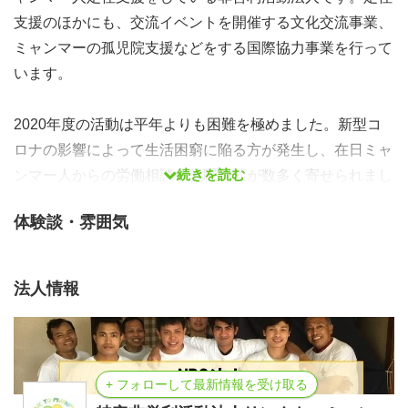
支援のほかにも、交流イベントを開催する文化交流事業、
ミャンマーの孤児院支援などをする国際協力事業を行って
います。
2020年度の活動は平年よりも困難を極めました。新型コ
ロナの影響によって生活困窮に陥る方が発生し、在日ミャ
続きを読む
ンマー人からの労働相談や就職相談が数多く寄せられまし
た。そして、2021年2月に起きた軍事クーデターで、本国
体験談・雰囲気
からお金の送金ができず、日本での生活が苦しくなってし
まった留学生などから相談が来ました。過去に類を見ない
状況で、在日ミャンマー人からの相談が多く、相談・支援
法人情報
委対応するのに1年間必死でした。
そんな1年間を振り返り、支援したミャンマー人の声や支
援に携わった支援スタッフのメンバーを参加する皆様に共
+ フォローして最新情報を受け取る
有したいと考えております。