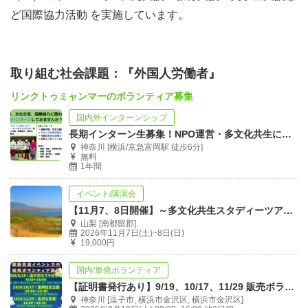
ど国際協力活動 を実施しています。
取り組む社会課題：『外国人労働者』
リンクトゥミャンマーのボランティア募集
国内外インターンシップ
長期インターン生募集！NPO運営・多文化共生に興味ある方！
神奈川 [横浜/京急富岡駅 徒歩6分]
無料
1年間
イベント/講演会
【11月7、8日開催】～多文化共生スタディーツアー in山中湖〜
山梨 [南都留郡]
2026年11月7日(土)~8日(日)
19,000円
国内/単発ボランティア
【証明書発行あり】9/19、10/17、11/29 販売ボランティア募集！
神奈川 [逗子市, 横浜市金沢区, 横浜市金沢区]