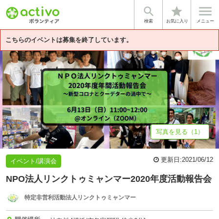


star
基本情報
募集詳細
体験談・雰囲気
法人情報
検索
お気に入り
メニュー
こちらのイベントは募集を終了しています。
写真を見る（1）
更新日:
2021/06/12
イベント/講演会
NPO法人リンクトゥミャンマー2020年度活動報告会
特定非営利活動法人リンクトゥミャンマー