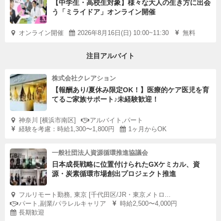
【中学生・高校生対象】様々な大人の生き方に出会
う「ミライドア」オンライン開催
オンライン開催
2026年8月16日(日) 10:00~11:30
無料
注目アルバイト
株式会社クレアション
【報酬あり/夏休み限定OK！】医療的ケア医児を育
てるご家族サポート♪未経験歓迎！
神奈川 [横浜市南区]
アルバイト,パート
経験を考慮：時給1,300〜1,800円
1ヶ月からOK
一般社団法人資源循環推進協議会
日本成長戦略に位置付けられたGXケミカル、資
源・炭素循環市場創出プロジェクト推進
フルリモート勤務, 東京 [千代田区/JR・東京メトロ...
パート,副業/パラレルキャリア
時給2,500〜4,000円
長期歓迎