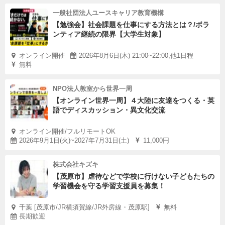
一般社団法人ユースキャリア教育機構
【勉強会】社会課題を仕事にする方法とは？/ボラ
ンティア継続の限界【大学生対象】
オンライン開催
2026年8月6日(木) 21:00~22:00,他1日程
無料
NPO法人教室から世界一周
【オンライン世界一周】４大陸に友達をつくる・英
語でディスカッション・異文化交流
オンライン開催/フルリモートOK
2026年9月1日(火)~2027年7月31日(土)
11,000円
株式会社キズキ
【茂原市】虐待などで学校に行けない子どもたちの
学習機会を守る学習支援員を募集！
千葉 [茂原市/JR横須賀線/JR外房線・茂原駅]
無料
長期歓迎