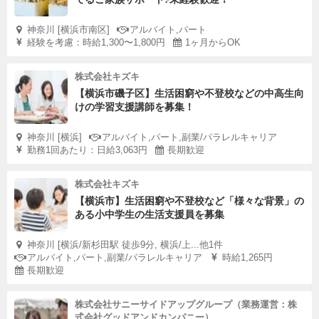
神奈川 [横浜市南区]
アルバイト,パート
経験を考慮：時給1,300〜1,800円
1ヶ月からOK
株式会社キズキ
【横浜市磯子区】生活困窮や不登校などの中高生向
けの学習支援講師を募集！
神奈川 [横浜]
アルバイト,パート,副業/パラレルキャリア
勤務1回あたり：日給3,063円
長期歓迎
株式会社キズキ
【横浜市】生活困窮や不登校など「様々な背景」の
ある小中学生の生活支援員を募集
神奈川 [横浜/新杉田駅 徒歩9分, 横浜/上...他1件
アルバイト,パート,副業/パラレルキャリア
時給1,265円
長期歓迎
株式会社サニーサイドアップグループ（業務運営：株
式会社グッドアンドカンパニー）