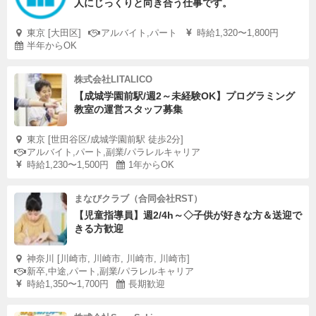
人にじっくりと向き合う仕事です。
東京 [大田区]
アルバイト,パート
時給1,320〜1,800円
半年からOK
株式会社LITALICO
【成城学園前駅/週2～未経験OK】プログラミング
教室の運営スタッフ募集
東京 [世田谷区/成城学園前駅 徒歩2分]
アルバイト,パート,副業/パラレルキャリア
時給1,230〜1,500円
1年からOK
まなびクラブ（合同会社RST）
【児童指導員】週2/4h～◇子供が好きな方＆送迎で
きる方歓迎
神奈川 [川崎市, 川崎市, 川崎市, 川崎市]
新卒,中途,パート,副業/パラレルキャリア
時給1,350〜1,700円
長期歓迎