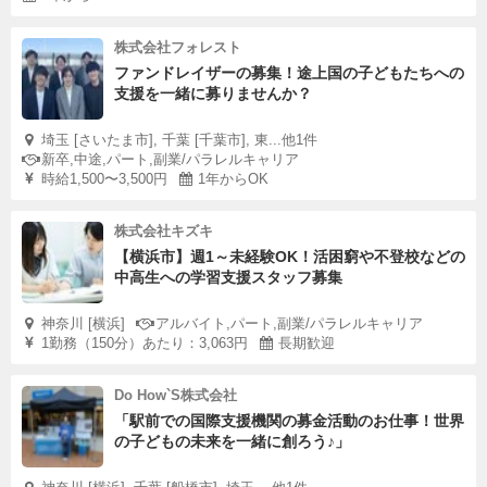
株式会社フォレスト
ファンドレイザーの募集！途上国の子どもたちへの
支援を一緒に募りませんか？
埼玉 [さいたま市], 千葉 [千葉市], 東...他1件
新卒,中途,パート,副業/パラレルキャリア
時給1,500〜3,500円
1年からOK
株式会社キズキ
【横浜市】週1～未経験OK！活困窮や不登校などの
中高生への学習支援スタッフ募集
神奈川 [横浜]
アルバイト,パート,副業/パラレルキャリア
1勤務（150分）あたり：3,063円
長期歓迎
Do How`S株式会社
「駅前での国際支援機関の募金活動のお仕事！世界
の子どもの未来を一緒に創ろう♪」