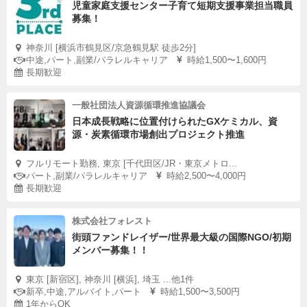
児童家庭支援センター子育て短期支援事業担当職員
募集！
神奈川 [横浜市鶴見区/京急鶴見駅 徒歩2分]
中途,パート,副業/パラレルキャリア
時給1,500〜1,600円
長期歓迎
一般社団法人資源循環推進協議会
日本成長戦略に位置付けられたGXケミカル、資
源・炭素循環市場創出プロジェクト推進
フルリモート勤務, 東京 [千代田区/JR・東京メトロ...
パート,副業/パラレルキャリア
時給2,500〜4,000円
長期歓迎
株式会社フォレスト
街頭ファンドレイザー/世界最大級の国際NGO/初期
メンバー募集！！
東京 [新宿区], 神奈川 [横浜], 埼玉 ...他1件
新卒,中途,アルバイト,パート
時給1,500〜3,500円
1年からOK