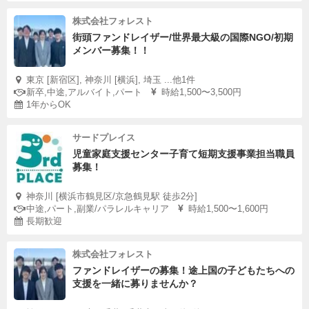
株式会社フォレスト
街頭ファンドレイザー/世界最大級の国際NGO/初期
メンバー募集！！
東京 [新宿区], 神奈川 [横浜], 埼玉 ...他1件
新卒,中途,アルバイト,パート
時給1,500〜3,500円
1年からOK
サードプレイス
児童家庭支援センター子育て短期支援事業担当職員
募集！
神奈川 [横浜市鶴見区/京急鶴見駅 徒歩2分]
中途,パート,副業/パラレルキャリア
時給1,500〜1,600円
長期歓迎
株式会社フォレスト
ファンドレイザーの募集！途上国の子どもたちへの
支援を一緒に募りませんか？