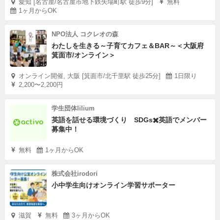
愛知 [名古屋/名古屋市地下鉄矢場町駅 徒歩9分]
無料
1ヶ月からOK
NPO法人 コクレオの森
わたしを生きる～子育てカフェ＆BAR～＜大阪府
箕面市/オンライン＞
オンライン開催, 大阪 [箕面市/北千里駅 徒歩25分]
1日限り
2,200〜2,200円
学生団体lilium
英語を話せる環境づくり SDGs✖️英語でメンバー
募集中！
無料
1ヶ月からOK
株式会社irodori
小中学生向けオンライン学習サポーター
滋賀
無料
3ヶ月からOK