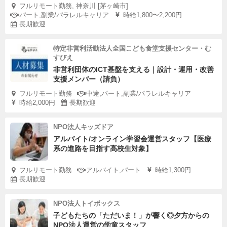
フルリモート勤務, 神奈川 [茅ヶ崎市]
パート,副業/パラレルキャリア
時給1,800〜2,200円
長期歓迎
特定非営利活動法人全国こども食堂支援センター・む
すびえ
非営利団体のICT基盤を支える｜設計・運用・改善
支援メンバー（請負）
フルリモート勤務
中途,パート,副業/パラレルキャリア
時給2,000円
長期歓迎
NPO法人キッズドア
アルバイト/オンライン学習会運営スタッフ【医療
系の進路を目指す高校生対象】
フルリモート勤務
アルバイト,パート
時給1,300円
長期歓迎
NPO法人トイボックス
子どもたちの「ただいま！」が響く◎夕方からの
NPO法人運営の学童スタッフ