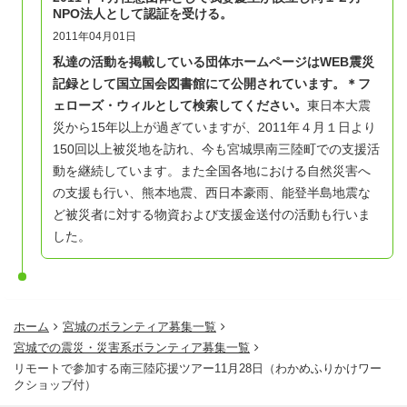
NPO法人として認証を受ける。
2011年04月01日
私達の活動を掲載している団体ホームページはWEB震災
記録として国立国会図書館にて公開されています。＊フ
ェローズ・ウィルとして検索してください。
東日本大震
災から15年以上が過ぎていますが、2011年４月１日より
150回以上被災地を訪れ、今も宮城県南三陸町での支援活
動を継続しています。
また全国各地における自然災害へ
の支援も行い、熊本地震、西日本豪雨、能登半島地震な
ど被災者に対する物資および支援金送付の活動も行いま
した。
ホーム
宮城のボランティア募集一覧
宮城での震災・災害系ボランティア募集一覧
リモートで参加する南三陸応援ツアー11月28日（わかめふりかけワー
クショップ付）