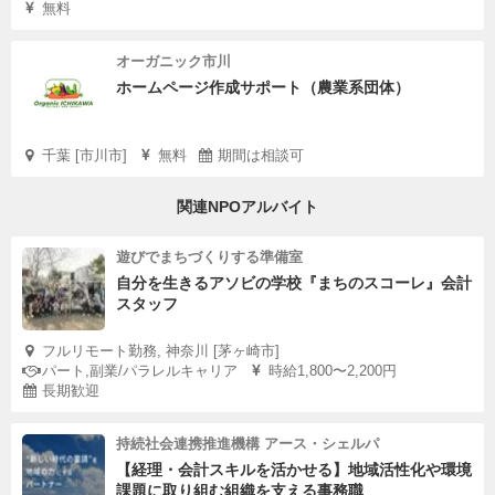
無料
オーガニック市川
ホームページ作成サポート（農業系団体）
千葉 [市川市]
無料
期間は相談可
関連NPOアルバイト
遊びでまちづくりする準備室
自分を生きるアソビの学校『まちのスコーレ』会計
スタッフ
フルリモート勤務, 神奈川 [茅ヶ崎市]
パート,副業/パラレルキャリア
時給1,800〜2,200円
長期歓迎
持続社会連携推進機構 アース・シェルパ
【経理・会計スキルを活かせる】地域活性化や環境
課題に取り組む組織を支える事務職