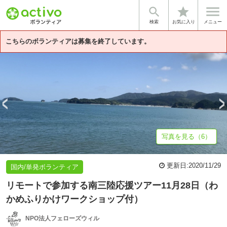


star
基本情報
募集詳細
体験談・雰囲気
法人情報
検索
お気に入り
メニュー
こちらのボランティアは募集を終了しています。
写真を見る（6）
更新日:
2020/11/29
国内/単発ボランティア
リモートで参加する南三陸応援ツアー11月28日（わ
かめふりかけワークショップ付）
NPO法人フェローズウィル