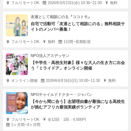
フルリモートOK
2026年9月23日(水) 19:30~21:00
無料
友達として相談にのる『ココトモ』
自宅で活動可「友達として相談にのる」無料相談サ
イトのメンバー募集！
フルリモートOK
無料
1日間~長期歓迎
NPO法人アスデッサン
【中学生・高校生対象】様々な大人の生き方に出会
う「ミライドア」オンライン開催
オンライン開催
2026年8月16日(日) 10:00~11:30
無料
NPOチャイルドドクター・ジャパン
【今から間に合う】志望理由書が最強になる高校生
が挑むアフリカ最強実績ボランティア
フルリモートOK
全12回 1回：4,500円
1ヶ月間~4ヶ月間