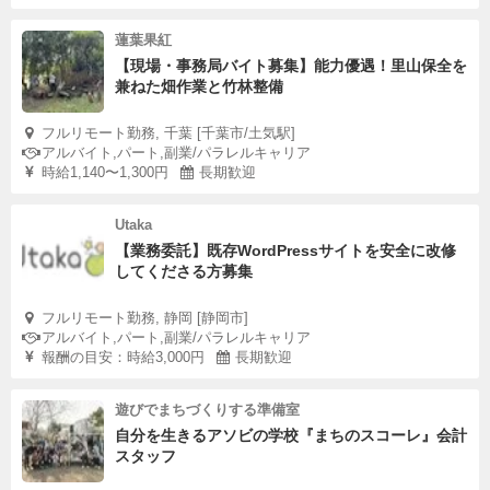
蓮葉果紅
【現場・事務局バイト募集】能力優遇！里山保全を
兼ねた畑作業と竹林整備
フルリモート勤務, 千葉 [千葉市/土気駅]
アルバイト,パート,副業/パラレルキャリア
時給1,140〜1,300円
長期歓迎
Utaka
【業務委託】既存WordPressサイトを安全に改修
してくださる方募集
フルリモート勤務, 静岡 [静岡市]
アルバイト,パート,副業/パラレルキャリア
報酬の目安：時給3,000円
長期歓迎
遊びでまちづくりする準備室
自分を生きるアソビの学校『まちのスコーレ』会計
スタッフ