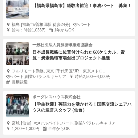
【福島県福島市】経験者歓迎！事務パート 募集！
福島 [福島市/曽根田駅 徒歩24分]
パート
給与：時給1,033円
1年からOK
一般社団法人資源循環推進協議会
日本成長戦略に位置付けられたGXケミカル、資
源・炭素循環市場創出プロジェクト推進
フルリモート勤務, 東京 [千代田区/JR・東京メトロ...
パート,副業/パラレルキャリア
時給2,500〜4,000円
長期歓迎
ボーダレスハウス株式会社
【学生歓迎】英語力を活かせる！国際交流シェアハ
ウスの運営スタッフ (仙台）
宮城 [仙台]
アルバイト,パート,副業/パラレルキャリア
1,200〜1,300円
半年からOK