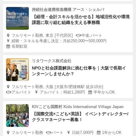
持続社会連携推進機構 アース・シェルパ
【経理・会計スキルを活かせる】地域活性化や環境
課題に取り組む組織を支える事務職
フルリモート勤務, 東京 [千代田区]
中途,パート
経験・スキルを考慮し決定：月給250,000〜500,000円
長期歓迎
リタワークス株式会社
NPOと社会課題解決に挑む仕事を｜大阪で長期イ
ンターンしませんか？
フルリモート勤務, 大阪 [大阪市/肥後橋駅 徒歩15分]
アルバイト
アルバイト：時給1,280円
半年からOK
KIVこども国際村 Kids International Village Japan
【国際交流×こども×英語】 イベントディレクター/
クラスマネージャー募集！
フルリモート勤務
パート
日給7,000円
1年からOK