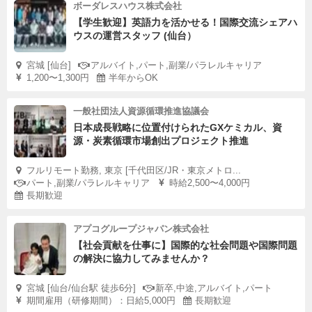
ボーダレスハウス株式会社
【学生歓迎】英語力を活かせる！国際交流シェアハ
ウスの運営スタッフ (仙台）
宮城 [仙台]
アルバイト,パート,副業/パラレルキャリア
1,200〜1,300円
半年からOK
一般社団法人資源循環推進協議会
日本成長戦略に位置付けられたGXケミカル、資
源・炭素循環市場創出プロジェクト推進
フルリモート勤務, 東京 [千代田区/JR・東京メトロ...
パート,副業/パラレルキャリア
時給2,500〜4,000円
長期歓迎
アプコグループジャパン株式会社
【社会貢献を仕事に】国際的な社会問題や国際問題
の解決に協力してみませんか？
宮城 [仙台/仙台駅 徒歩6分]
新卒,中途,アルバイト,パート
期間雇用（研修期間）：日給5,000円
長期歓迎