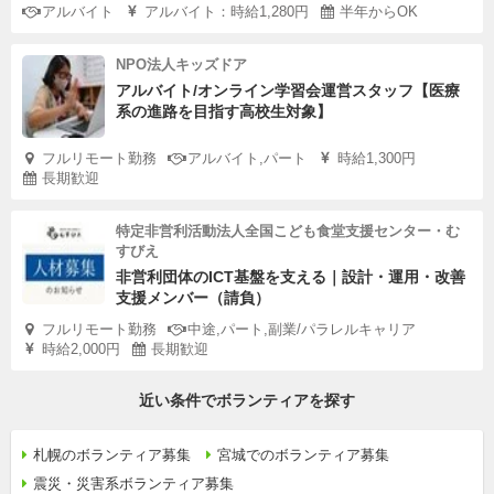
アルバイト
アルバイト：時給1,280円
半年からOK
NPO法人キッズドア
アルバイト/オンライン学習会運営スタッフ【医療
系の進路を目指す高校生対象】
フルリモート勤務
アルバイト,パート
時給1,300円
長期歓迎
特定非営利活動法人全国こども食堂支援センター・む
すびえ
非営利団体のICT基盤を支える｜設計・運用・改善
支援メンバー（請負）
フルリモート勤務
中途,パート,副業/パラレルキャリア
時給2,000円
長期歓迎
近い条件でボランティアを探す
札幌のボランティア募集
宮城でのボランティア募集
震災・災害系ボランティア募集