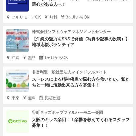
関心がある人へ！
フルリモートOK
無料
3ヶ月からOK
株式会社ソフトウェアマネジメントセンター
【沖縄の魅力をSNSで発信（写真や記事の投稿）】
地域応援ボランティア
沖縄
無料
1ヶ月からOK
非営利型一般社団法人マインドフルメイト
ストレスによる精神疾患で悩む方を救いたい。私た
ちと一緒に活動出来る方を募集中！
東京
無料
長期歓迎
谷町キッズポップフィルハーモニー楽団
大阪のキッズ楽団！！楽器を教えてくれるスタッフ
募集！！