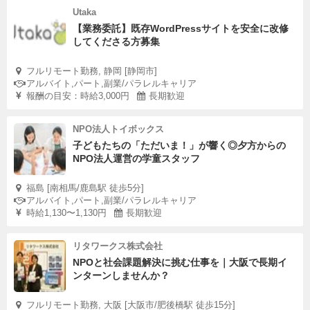
Utaka
【業務委託】既存WordPressサイトを安全に改修
してくださる方募集
フルリモート勤務, 静岡 [静岡市]
アルバイト,パート,副業/パラレルキャリア
報酬の目安：時給3,000円
長期歓迎
NPO法人トイボックス
子どもたちの「ただいま！」が響く◎夕方からの
NPO法人運営の学童スタッフ
福島 [南相馬/鹿島駅 徒歩5分]
アルバイト,パート,副業/パラレルキャリア
時給1,130〜1,130円
長期歓迎
リタワークス株式会社
NPOと社会課題解決に挑む仕事を｜大阪で長期イ
ンターンしませんか？
フルリモート勤務, 大阪 [大阪市/肥後橋駅 徒歩15分]