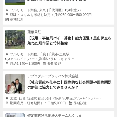
フルリモート勤務, 東京 [千代田区]
中途,パート
経験・スキルを考慮し決定：月給250,000〜500,000円
長期歓迎
蓮葉果紅
【現場・事務局バイト募集】能力優遇！里山保全を
兼ねた畑作業と竹林整備
フルリモート勤務, 千葉 [千葉市/土気駅]
アルバイト,パート,副業/パラレルキャリア
時給1,140〜1,300円
長期歓迎
アプコグループジャパン株式会社
【社会貢献を仕事に】国際的な社会問題や国際問題
の解決に協力してみませんか？
宮城 [仙台/仙台駅 徒歩6分]
新卒,中途,アルバイト,パート
期間雇用（研修期間）：日給5,000円
長期歓迎
特定非営利活動法人チームふくしま