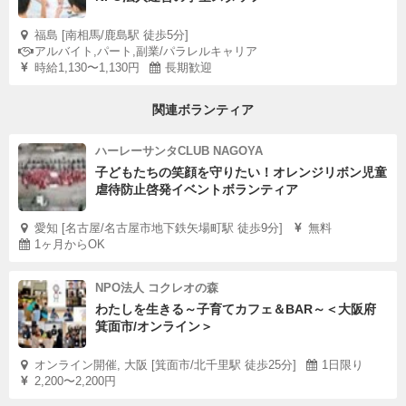
福島 [南相馬/鹿島駅 徒歩5分]
アルバイト,パート,副業/パラレルキャリア
時給1,130〜1,130円
長期歓迎
関連ボランティア
ハーレーサンタCLUB NAGOYA
子どもたちの笑顔を守りたい！オレンジリボン児童
虐待防止啓発イベントボランティア
愛知 [名古屋/名古屋市地下鉄矢場町駅 徒歩9分]
無料
1ヶ月からOK
NPO法人 コクレオの森
わたしを生きる～子育てカフェ＆BAR～＜大阪府
箕面市/オンライン＞
オンライン開催, 大阪 [箕面市/北千里駅 徒歩25分]
1日限り
2,200〜2,200円