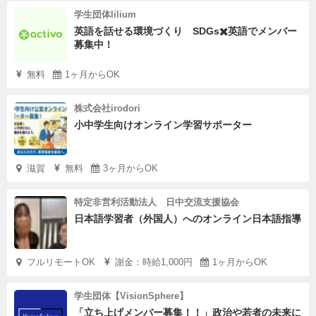
学生団体lilium
英語を話せる環境づくり SDGs✖️英語でメンバー
募集中！
無料
1ヶ月からOK
株式会社irodori
小中学生向けオンライン学習サポーター
滋賀
無料
3ヶ月からOK
特定非営利活動法人 日中交流支援協会
日本語学習者（外国人）へのオンライン日本語指導
フルリモートOK
謝金：時給1,000円
1ヶ月からOK
学生団体【VisionSphere】
「立ち上げメンバー募集！！」政治や若者の未来に