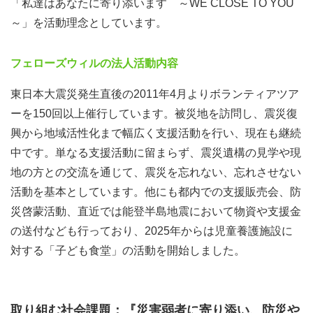
「私達はあなたに寄り添います ～WE CLOSE TO YOU
～」を活動理念としています。
フェローズウィルの法人活動内容
東日本大震災発生直後の2011年4月よりボランティアツア
ーを150回以上催行しています。被災地を訪問し、震災復
興から地域活性化まで幅広く支援活動を行い、現在も継続
中です。単なる支援活動に留まらず、震災遺構の見学や現
地の方との交流を通じて、震災を忘れない、忘れさせない
活動を基本としています。他にも都内での支援販売会、防
災啓蒙活動、直近では能登半島地震において物資や支援金
の送付なども行っており、2025年からは児童養護施設に
対する「子ども食堂」の活動を開始しました。
取り組む社会課題：『災害弱者に寄り添い、防災や