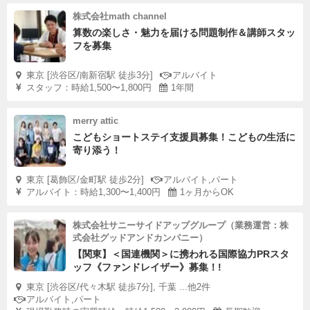
株式会社math channel
算数の楽しさ・魅力を届ける問題制作＆講師スタッ
フを募集
東京 [渋谷区/南新宿駅 徒歩3分]
アルバイト
スタッフ：時給1,500〜1,800円
1年間
merry attic
こどもショートステイ支援員募集！こどもの生活に
寄り添う！
東京 [葛飾区/金町駅 徒歩2分]
アルバイト,パート
アルバイト：時給1,300〜1,400円
1ヶ月からOK
株式会社サニーサイドアップグループ（業務運営：株
式会社グッドアンドカンパニー）
【関東】＜国連機関＞に携われる国際協力PRスタ
ッフ《ファンドレイザー》募集！!
東京 [渋谷区/代々木駅 徒歩7分], 千葉 ...他2件
アルバイト,パート