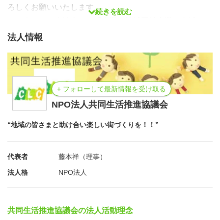
ろしくお願いいたします。
続きを読む
この企画は、当法人が、「企業の地域貢献事業の支援」を
実施している、リフォーム会社「ナックプランニング」様
法人情報
との協働で実施しております。
【主催】株式会社ナックプランニング
【協力】NPO法人 共同生活推進協議会・みにこん会
+ フォローして最新情報を受け取る
【承認】戸田市公民連携事業（福祉センターを利用した多
世代交流推進のためのアイデア及び連携）
NPO法人共同生活推進協議会
“地域の皆さまと助け合い楽しい街づくりを！！”
代表者
藤本祥（理事）
法人格
NPO法人
共同生活推進協議会の法人活動理念