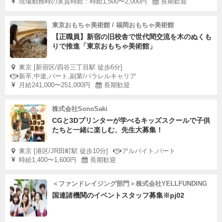
現場勤務時の実質時給：時給1,500〜2,000円
長期歓迎
東京おもちゃ美術館 / 福岡おもちゃ美術館
【正職員】新宿の旧校舎で世代間交流を木のぬくも
りで推進「東京おもちゃ美術館」
東京 [新宿区/四谷三丁目駅 徒歩6分]
新卒,中途,パート,副業/パラレルキャリア
月給241,000〜251,000円
長期歓迎
株式会社SonoSaki
CGと3Dプリンターが学べるキッズスクールで子供
たちと一緒に楽しむ、先生大募集！
東京 [港区/JR田町駅 徒歩10分]
アルバイト,パート
時給1,400〜1,600円
長期歓迎
＜ファンドレイジング部門＞株式会社YELLFUNDING
国連諸機関のイベントスタッフ募集※pj02