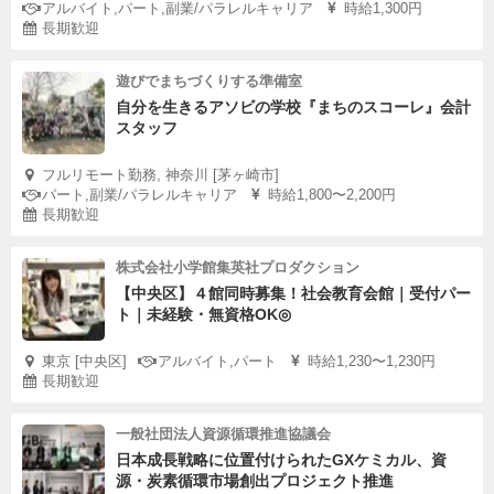
アルバイト,パート,副業/パラレルキャリア
時給1,300円
長期歓迎
遊びでまちづくりする準備室
自分を生きるアソビの学校『まちのスコーレ』会計
スタッフ
フルリモート勤務, 神奈川 [茅ヶ崎市]
パート,副業/パラレルキャリア
時給1,800〜2,200円
長期歓迎
株式会社小学館集英社プロダクション
【中央区】４館同時募集！社会教育会館｜受付パー
ト｜未経験・無資格OK◎
東京 [中央区]
アルバイト,パート
時給1,230〜1,230円
長期歓迎
一般社団法人資源循環推進協議会
日本成長戦略に位置付けられたGXケミカル、資
源・炭素循環市場創出プロジェクト推進