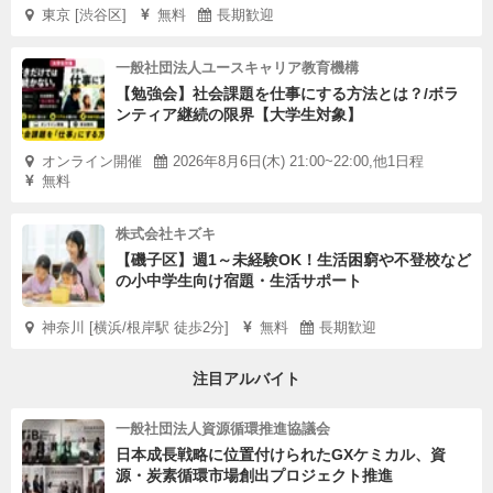
東京 [渋谷区]
無料
長期歓迎
一般社団法人ユースキャリア教育機構
【勉強会】社会課題を仕事にする方法とは？/ボラ
ンティア継続の限界【大学生対象】
オンライン開催
2026年8月6日(木) 21:00~22:00,他1日程
無料
株式会社キズキ
【磯子区】週1～未経験OK！生活困窮や不登校など
の小中学生向け宿題・生活サポート
神奈川 [横浜/根岸駅 徒歩2分]
無料
長期歓迎
注目アルバイト
一般社団法人資源循環推進協議会
日本成長戦略に位置付けられたGXケミカル、資
源・炭素循環市場創出プロジェクト推進