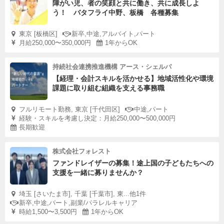
障がい児、者の笑顔と共に働き、共に成長しよ
う！ バタフライ中野、板橋 各種募集
東京 [板橋区]
新卒,中途,アルバイト,パート
月給250,000〜350,000円
1年からOK
持続社会連携推進機構 アース・シェルパ
【経理・会計スキルを活かせる】地域活性化や環境
課題に取り組む組織を支える事務職
フルリモート勤務, 東京 [千代田区]
中途,パート
経験・スキルを考慮し決定：月給250,000〜500,000円
長期歓迎
株式会社フォレスト
ファンドレイザーの募集！途上国の子どもたちへの
支援を一緒に募りませんか？
埼玉 [さいたま市], 千葉 [千葉市], 東...他1件
新卒,中途,パート,副業/パラレルキャリア
時給1,500〜3,500円
1年からOK