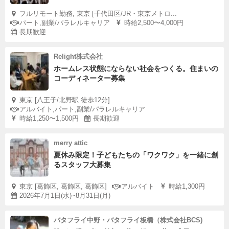
フルリモート勤務, 東京 [千代田区/JR・東京メトロ...
パート,副業/パラレルキャリア
時給2,500〜4,000円
長期歓迎
Relight株式会社
ホームレス状態にならない社会をつくる。住まいの
コーディネーター募集
東京 [八王子/北野駅 徒歩12分]
アルバイト,パート,副業/パラレルキャリア
時給1,250〜1,500円
長期歓迎
merry attic
夏休み限定！子どもたちの「ワクワク」を一緒に創
るスタッフ大募集
東京 [葛飾区, 葛飾区, 葛飾区]
アルバイト
時給1,300円
2026年7月1日(水)~8月31日(月)
バタフライ中野・バタフライ板橋（株式会社BCS)