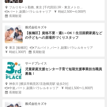
フルリモート勤務, 東京 [千代田区/JR・東京メトロ...
パート,副業/パラレルキャリア
時給2,500〜4,000円
長期歓迎
株式会社キズキ
【板橋区】資格不要・週1～OK！生活困窮家庭など
の子どもへの居場所づくりスタッフ
東京 [板橋区]
アルバイト,パート,副業/パラレルキャリア
時給1,300円
長期歓迎
サードプレイス
児童家庭支援センター子育て短期支援事業担当職員
募集！
神奈川 [横浜市鶴見区/京急鶴見駅 徒歩2分]
中途,パート,副業/パラレルキャリア
時給1,500〜1,800円
長期歓迎
株式会社キズキ