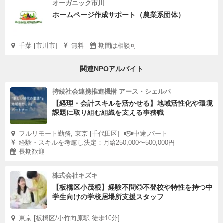
オーガニック市川
ホームページ作成サポート（農業系団体）
千葉 [市川市]
無料
期間は相談可
関連NPOアルバイト
持続社会連携推進機構 アース・シェルパ
【経理・会計スキルを活かせる】地域活性化や環境
課題に取り組む組織を支える事務職
フルリモート勤務, 東京 [千代田区]
中途,パート
経験・スキルを考慮し決定：月給250,000〜500,000円
長期歓迎
株式会社キズキ
【板橋区小茂根】経験不問◎不登校や特性を持つ中
学生向けの学校居場所支援スタッフ
東京 [板橋区/小竹向原駅 徒歩10分]