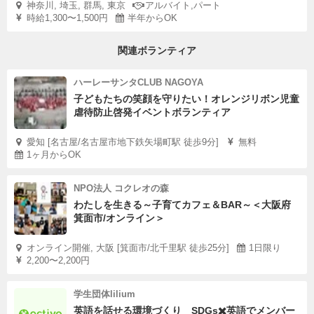
神奈川, 埼玉, 群馬, 東京
アルバイト,パート
時給1,300〜1,500円
半年からOK
関連ボランティア
ハーレーサンタCLUB NAGOYA
子どもたちの笑顔を守りたい！オレンジリボン児童
虐待防止啓発イベントボランティア
愛知 [名古屋/名古屋市地下鉄矢場町駅 徒歩9分]
無料
1ヶ月からOK
NPO法人 コクレオの森
わたしを生きる～子育てカフェ＆BAR～＜大阪府
箕面市/オンライン＞
オンライン開催, 大阪 [箕面市/北千里駅 徒歩25分]
1日限り
2,200〜2,200円
学生団体lilium
英語を話せる環境づくり SDGs✖️英語でメンバー