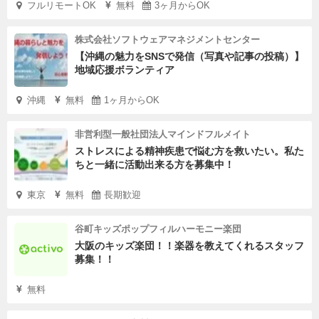
フルリモートOK
無料
3ヶ月からOK
株式会社ソフトウェアマネジメントセンター
【沖縄の魅力をSNSで発信（写真や記事の投稿）】
地域応援ボランティア
沖縄
無料
1ヶ月からOK
非営利型一般社団法人マインドフルメイト
ストレスによる精神疾患で悩む方を救いたい。私た
ちと一緒に活動出来る方を募集中！
東京
無料
長期歓迎
谷町キッズポップフィルハーモニー楽団
大阪のキッズ楽団！！楽器を教えてくれるスタッフ
募集！！
無料