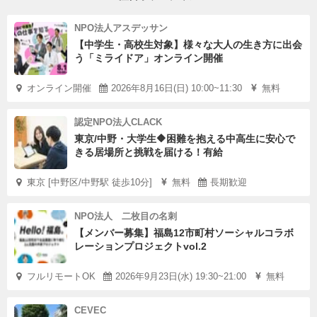
NPO法人アスデッサン
【中学生・高校生対象】様々な大人の生き方に出会
う「ミライドア」オンライン開催
オンライン開催
2026年8月16日(日) 10:00~11:30
無料
認定NPO法人CLACK
東京/中野・大学生🔶困難を抱える中高生に安心で
きる居場所と挑戦を届ける！有給
東京 [中野区/中野駅 徒歩10分]
無料
長期歓迎
NPO法人 二枚目の名刺
【メンバー募集】福島12市町村ソーシャルコラボ
レーションプロジェクトvol.2
フルリモートOK
2026年9月23日(水) 19:30~21:00
無料
CEVEC