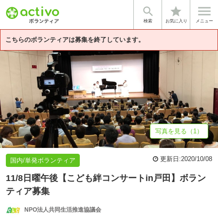


star
基本情報
募集詳細
法人情報
検索
お気に入り
メニュー
こちらのボランティアは募集を終了しています。
写真を見る（1）
更新日:
2020/10/08
国内/単発ボランティア
11/8日曜午後【こども絆コンサートin戸田】ボラン
ティア募集
NPO法人共同生活推進協議会