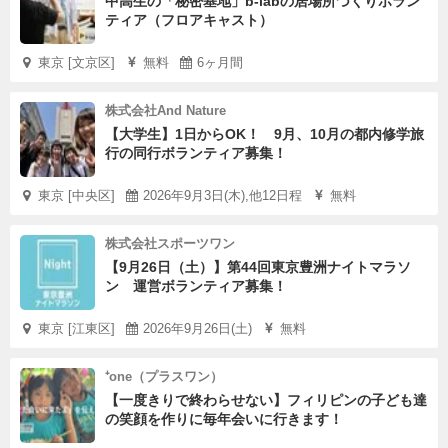
中高生の「秘密基地」b-labの居場所づくりボラン
ティア（フロアキャスト）
東京 [文京区]
無料
6ヶ月間
株式会社And Nature
【大学生】1日からOK！ 9月、10月の都内修学旅
行の同行ボランティア募集！
東京 [中央区]
2026年9月3日(木),他12日程
無料
株式会社スポーツワン
【9月26日（土）】第44回東京豊洲ナイトマラソ
ン 運営ボランティア募集！
東京 [江東区]
2026年9月26日(土)
無料
⁺one（プラスワン）
【一度きりで終わらせない】フィリピンの子ども達
の笑顔を作りに毎年会いに行きます！