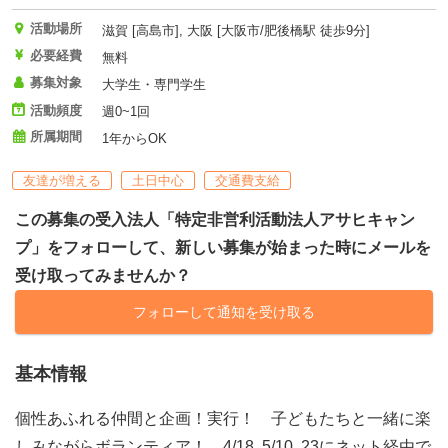
活動場所
滋賀 [高島市], 大阪 [大阪市/肥後橋駅 徒歩9分]
必要経費
無料
募集対象
大学生・専門学生
活動頻度
週0~1回
所属期間
1年からOK
友達が増える
土日中心
交通費支給
この募集の受入法人「特定非営利活動法人アサヒキャン
プ」をフォローして、新しい募集が始まった時にメールを
受け取ってみませんか？
フォローして通知を受け取る
基本情報
個性あふれる仲間と企画！実行！ 子どもたちと一緒に楽
しみながらボランティア！ 4/18, 5/10, 23にネット経由で