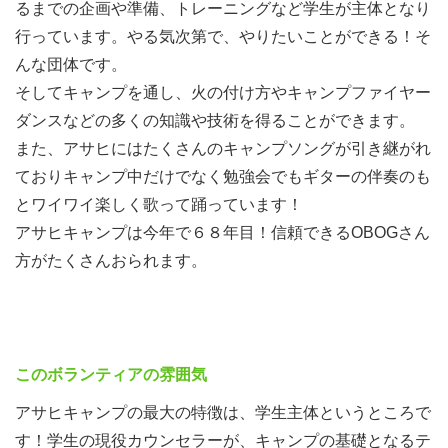
るまでの企画や準備、トレーニングなど学生が主体となり
行っています。やる気次第で、やりたいことができる！そ
んな団体です。
そしてキャンプを通し、火の付け方やキャンプファイヤー
ダンスなどの多くの知識や技術を得ることができます。
また、アサヒにはたくさんのキャンプソングが引き継がれ
ておりキャンプ中だけでなく勉強会でもギターの伴奏のも
とワイワイ楽しく歌って踊っています！
アサヒキャンプは今年で６８年目！信頼できるOBOGさん
方がたくさんおられます。
第2回募集説明会 5月10日(日) 第3回募集説明会 5月23日
(土） 終了しました。
このボランティアの雰囲気
新規応募説明会13時30分～15時50分 体験キャンプガイダ
アサヒキャンプの最大の特徴は、学生主体というところで
ンス16時00分～16時45分
す！学生の現役カウンセラーが、キャンプの基礎となるテ