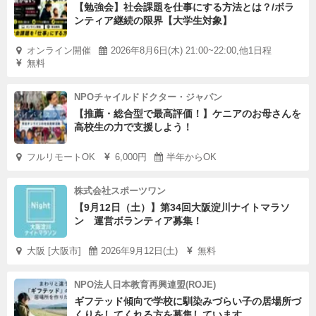
【勉強会】社会課題を仕事にする方法とは？/ボラ
ンティア継続の限界【大学生対象】
オンライン開催
2026年8月6日(木) 21:00~22:00,他1日程
無料
NPOチャイルドドクター・ジャパン
【推薦・総合型で最高評価！】ケニアのお母さんを
高校生の力で支援しよう！
フルリモートOK
6,000円
半年からOK
株式会社スポーツワン
【9月12日（土）】第34回大阪淀川ナイトマラソ
ン 運営ボランティア募集！
大阪 [大阪市]
2026年9月12日(土)
無料
NPO法人日本教育再興連盟(ROJE)
ギフテッド傾向で学校に馴染みづらい子の居場所づ
くりをしてくれる方を募集しています