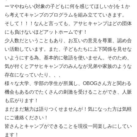
緊急事態宣言を受け、ネット経由で実施しました。
ーマやねらい(対象の子どもに何を感じてほしいか)を１か
ら考えてキャンプのプログラムを組み立てていきます。
説明会及び体験キャンプガイダンスに参加された方は無料
そして！！！なんと言っても、アサヒキャンプはどの団体
で6月13-14日滋賀県にて行う体験キャンプにご招待しま
にも負けないほどアットホームです！
す。
少人数だということもあり、お互いの意見を尊重、認め合
い活動しています。また、子どもたちに上下関係を見せな
ひと言メッセージ
いようにする為、基本的に敬語を使いません。そのため、
少人数でアットホームな団体です！ 自然、キャンプ、子
気が付くとアサヒキャンプのみんなが兄弟や家族のような
ども、楽しいことが好きな人！ 集まれ！
存在になっていたり、、、
・なにか新しいことにチャレンジしてみたい人
様々な大学、学部の学生が所属し、OBOGさん方と関わる
・新しい仲間に出会いたい人
機会もあるのでたくさんの刺激を受けることができ、人脈
・自分を変えたい人
も広がります！
ご参加お待ちしています！
まだまだ魅力は語りつくせませんが！気になった方は気軽
当日に都合のつかない方は、個別にても対応致しますので
にご連絡ください！
ご相談ください。
皆さんとキャンプができることを現役一同楽しみにしてい
ます！