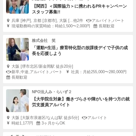
【関西】＜国際協力＞に携われるPRキャンペーン
スタッフ募集!!
兵庫 [神戸], 京都 [京都市], 大阪 [...他2件
アルバイト,パート
現場勤務時の実質時給：時給1,500〜2,000円
長期歓迎
株式会社 笑
「運動×生活」療育特化型の放課後デイで子供の成
長を応援しよう
大阪 [堺市北区/新金岡駅 徒歩20分]
新卒,中途,アルバイト,パート
社員：月給255,000〜280,000円
長期歓迎
NPO法人み・らいず２
【大学院生対象】働きづらさや障がいを持つ方の就
労支援員アルバイト
大阪 [大阪市浪速区/なんば駅 徒歩5分]
アルバイト
時給1,177円
3ヶ月からOK