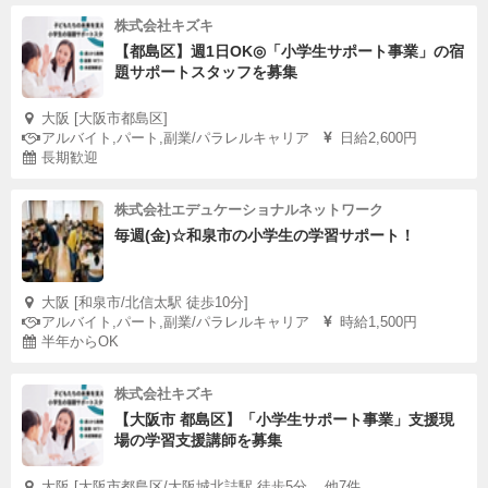
株式会社キズキ
【都島区】週1日OK◎「小学生サポート事業」の宿
題サポートスタッフを募集
大阪 [大阪市都島区]
アルバイト,パート,副業/パラレルキャリア
日給2,600円
長期歓迎
株式会社エデュケーショナルネットワーク
毎週(金)☆和泉市の小学生の学習サポート！
大阪 [和泉市/北信太駅 徒歩10分]
アルバイト,パート,副業/パラレルキャリア
時給1,500円
半年からOK
株式会社キズキ
【大阪市 都島区】「小学生サポート事業」支援現
場の学習支援講師を募集
大阪 [大阪市都島区/大阪城北詰駅 徒歩5分,...他7件