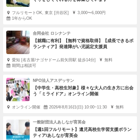
フルリモートOK, 東京 [渋谷区]
3,000〜6,000円
1年からOK
合同会社 ロシナンテ
【就職に有利】【無料で資格取得】【成長できるボ
ランティア】発達障がい児認定支援員
愛知 [名古屋/ナゴヤドーム前矢田駅 徒歩14分]
無料
期間は相談可
NPO法人アスデッサン
【中学生・高校生対象】様々な大人の生き方に出会
う「ミライドア」オンライン開催
オンライン開催
2026年8月16日(日) 10:00~11:30
無料
一般財団法人あしなが育英会
【週1回フルリモート】遺児高校生学習支援ボラン
ティア/あしなが育英会