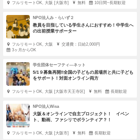
フルリモートOK, 大阪 [大阪市]
無料
10日間~長期歓迎
NPO法人み・らいず２
教員を目指している学生さんにおすすめ！中学生へ
の出前授業サポーター
フルリモートOK, 大阪
交通費：日給2,000円
3ヶ月からOK
学生団体セーフティ―ネット
5/1９募集再開‼全国の子どもの居場所と共に子ども
をサポート！対面オンライン両方
フルリモートOK, 大阪 [大阪市天王寺区]
無料
長期歓迎
NPO法人Wisa
大阪＆オンラインで自主プロジェクト！ イベン
ト、動画、ファシリでボランティア？！
フルリモートOK, 大阪 [大阪市]
無料
長期歓迎