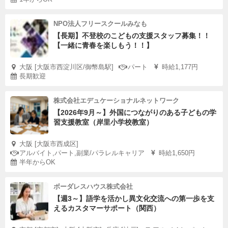
NPO法人フリースクールみなも
【長期】不登校のこどもの支援スタッフ募集！！
【一緒に青春を楽しもう！！】
大阪 [大阪市西淀川区/御幣島駅]
パート
時給1,177円
長期歓迎
株式会社エデュケーショナルネットワーク
【2026年9月～】外国につながりのある子どもの学
習支援教室（岸里小学校教室）
大阪 [大阪市西成区]
アルバイト,パート,副業/パラレルキャリア
時給1,650円
半年からOK
ボーダレスハウス株式会社
【週3～】語学を活かし異文化交流への第一歩を支
えるカスタマーサポート（関西）