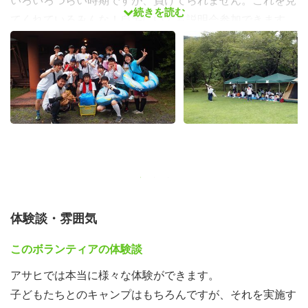
いろいろつらい時期ですが、負けてられません。これを見
続きを読む
てくれているみんな！自宅にいても説明会参加できます。
応募してきてください。ウイルスを吹っ飛ばせ！今こそア
ウトドア！ ６月には体験キャンプにもご招待！
日時：第1回募集説明会 4月18日(土)
Zoomを使ったWeb会議で説明会と体験キャンプのガイダ
ンスを行いました。団体とキャンプの説明は共通で、その
後は少人数グループに分かれてのおしゃべりなど楽しくや
れました。リアルで逢える機会が楽しみです。
体験談・雰囲気
このボランティアの体験談
アサヒでは本当に様々な体験ができます。
子どもたちとのキャンプはもちろんですが、それを実施す