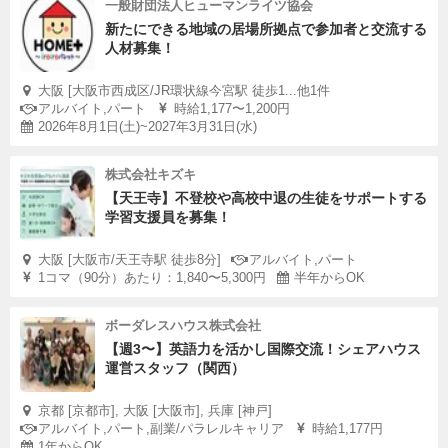
一般財団法人ヒューマンライツ協会
新たにできる地域の居場所拠点で参加者と交流する
人材募集！
大阪 [大阪市西成区/JR環状線今宮駅 徒歩1...他1件
アルバイト,パート
時給1,177〜1,200円
2026年8月1日(土)~2027年3月31日(水)
株式会社キズキ
【天王寺】不登校や高校中退の生徒をサポートする
学習支援員を募集！
大阪 [大阪市/天王寺駅 徒歩8分]
アルバイト,パート
1コマ（90分）あたり：1,840〜5,300円
半年からOK
ボーダレスハウス株式会社
【週3〜】英語力を活かし国際交流！シェアハウス
運営スタッフ（関西）
京都 [京都市], 大阪 [大阪市], 兵庫 [神戸]
アルバイト,パート,副業/パラレルキャリア
時給1,177円
1年からOK