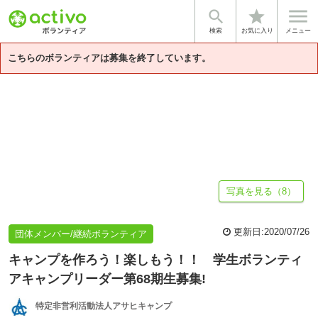


star
基本情報
募集詳細
体験談・雰囲気
法人情報
検索
お気に入り
メニュー
こちらのボランティアは募集を終了しています。
写真を見る（8）
更新日:
2020/07/26
団体メンバー/継続ボランティア
キャンプを作ろう！楽しもう！！ 学生ボランティ
アキャンプリーダー第68期生募集!
特定非営利活動法人アサヒキャンプ