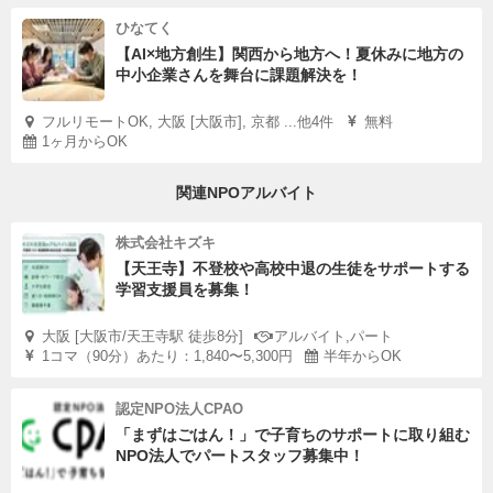
ひなてく
【AI×地方創生】関西から地方へ！夏休みに地方の
中小企業さんを舞台に課題解決を！
フルリモートOK, 大阪 [大阪市], 京都 ...他4件
無料
1ヶ月からOK
関連NPOアルバイト
株式会社キズキ
【天王寺】不登校や高校中退の生徒をサポートする
学習支援員を募集！
大阪 [大阪市/天王寺駅 徒歩8分]
アルバイト,パート
1コマ（90分）あたり：1,840〜5,300円
半年からOK
認定NPO法人CPAO
「まずはごはん！」で子育ちのサポートに取り組む
NPO法人でパートスタッフ募集中！