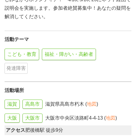
説明会を実施します。参加者絶賛募集中！あなたの疑問を
解消してください。
活動テーマ
こども・教育
福祉・障がい・高齢者
発達障害
活動場所
滋賀
高島市
滋賀県高島市朽木 (
地図
)
大阪
大阪市
大阪市中央区淡路町4-4-13 (
地図
)
アクセス
肥後橋駅 徒歩9分