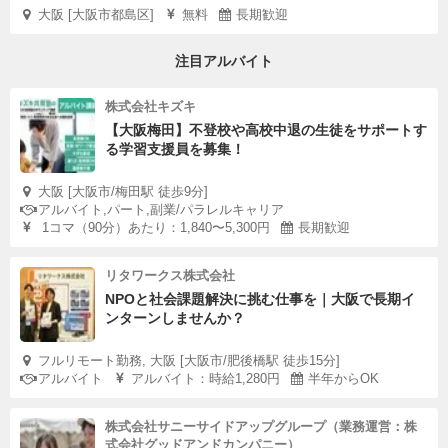
大阪 [大阪市都島区]
無料
長期歓迎
注目アルバイト
株式会社キズキ
【大阪梅田】不登校や高校中退の生徒をサポートす
る学習支援員を募集！
大阪 [大阪市/梅田駅 徒歩9分]
アルバイト,パート,副業/パラレルキャリア
1コマ（90分）あたり：1,840〜5,300円
長期歓迎
リタワークス株式会社
NPOと社会課題解決に挑む仕事を｜大阪で長期イ
ンターンしませんか？
フルリモート勤務, 大阪 [大阪市/肥後橋駅 徒歩15分]
アルバイト
アルバイト：時給1,280円
半年からOK
株式会社サニーサイドアップグループ（業務運営：株
式会社グッドアンドカンパニー）