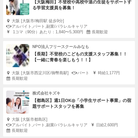
【大阪梅田】不登校や高校中退の生徒をサポートす
る学習支援員を募集！
大阪 [大阪市/梅田駅 徒歩9分]
アルバイト,パート,副業/パラレルキャリア
1コマ（90分）あたり：1,840〜5,300円
長期歓迎
NPO法人フリースクールみなも
【長期】不登校のこどもの支援スタッフ募集！！
【一緒に青春を楽しもう！！】
大阪 [大阪市西淀川区/御幣島駅]
パート
時給1,177円
長期歓迎
株式会社キズキ
【都島区】週1日OK◎「小学生サポート事業」の宿
題サポートスタッフを募集
大阪 [大阪市都島区]
アルバイト,パート,副業/パラレルキャリア
日給2,600円
長期歓迎