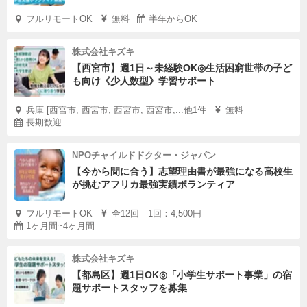
フルリモートOK
無料
半年からOK
株式会社キズキ
【西宮市】週1日～未経験OK◎生活困窮世帯の子ど
も向け《少人数型》学習サポート
兵庫 [西宮市, 西宮市, 西宮市, 西宮市,...他1件
無料
長期歓迎
NPOチャイルドドクター・ジャパン
【今から間に合う】志望理由書が最強になる高校生
が挑むアフリカ最強実績ボランティア
フルリモートOK
全12回 1回：4,500円
1ヶ月間~4ヶ月間
株式会社キズキ
【都島区】週1日OK◎「小学生サポート事業」の宿
題サポートスタッフを募集