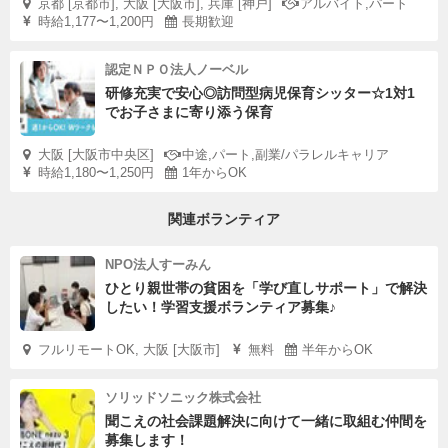
京都 [京都市], 大阪 [大阪市], 兵庫 [神戸]
アルバイト,パート
時給1,177〜1,200円
長期歓迎
認定ＮＰＯ法人ノーベル
研修充実で安心◎訪問型病児保育シッター☆1対1
でお子さまに寄り添う保育
大阪 [大阪市中央区]
中途,パート,副業/パラレルキャリア
時給1,180〜1,250円
1年からOK
関連ボランティア
NPO法人すーみん
ひとり親世帯の貧困を「学び直しサポート」で解決
したい！学習支援ボランティア募集♪
フルリモートOK, 大阪 [大阪市]
無料
半年からOK
ソリッドソニック株式会社
聞こえの社会課題解決に向けて一緒に取組む仲間を
募集します！