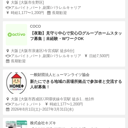
大阪 [大阪市生野区]
アルバイト,パート,副業/パラレルキャリア
時給1,177〜1,200円
長期歓迎
COCO
【夜勤】見守り中心で安心◎グループホームスタッ
フ募集｜未経験・WワークOK
大阪 [大阪市浪速区/今宮戎駅 徒歩6分]
アルバイト,パート,副業/パラレルキャリア
日給7,500円
長期歓迎
一般財団法人ヒューマンライツ協会
新たにできる地域の居場所拠点で参加者と交流する
人材募集！
大阪 [大阪市西成区/JR環状線今宮駅 徒歩1...他1件
アルバイト,パート
時給1,177〜1,200円
2026年8月1日(土)~2027年3月31日(水)
株式会社キズキ