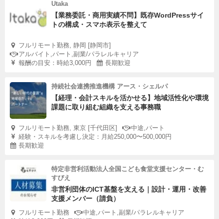
Utaka
【業務委託・商用実績不問】既存WordPressサイ
トの構成・スマホ表示を整えて
フルリモート勤務, 静岡 [静岡市]
アルバイト,パート,副業/パラレルキャリア
報酬の目安：時給3,000円
長期歓迎
持続社会連携推進機構 アース・シェルパ
【経理・会計スキルを活かせる】地域活性化や環境
課題に取り組む組織を支える事務職
フルリモート勤務, 東京 [千代田区]
中途,パート
経験・スキルを考慮し決定：月給250,000〜500,000円
長期歓迎
特定非営利活動法人全国こども食堂支援センター・む
すびえ
非営利団体のICT基盤を支える｜設計・運用・改善
支援メンバー（請負）
フルリモート勤務
中途,パート,副業/パラレルキャリア