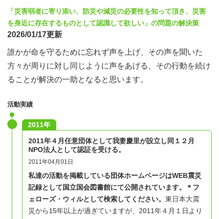
「災害弱者に寄り添い、防災や減災の必要性を知って頂き、災害
を身近に存在するものとして認識して欲しい」の問題の解決策
2026/01/17更新
誰かが命を守るために忘れず声を上げ、その声を聞いた
方々が周りに対し同じように声をあげる、その行動を続け
ることが解決の一助となると思います。
活動実績
2011年
2011年４月任意団体として我妻慶里が設立し同１２月
NPO法人として認証を受ける。
2011年04月01日
私達の活動を掲載している団体ホームページはWEB震災
記録として国立国会図書館にて公開されています。＊フ
ェローズ・ウィルとして検索してください。
東日本大震
災から15年以上が過ぎていますが、2011年４月１日より