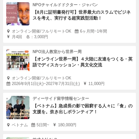
NPOチャイルドドクター・ジャパン
【8月に証明書発行可】世界最大のスラムでビジネ
スを考え、実行する超実践型活動！
オンライン開催/フルリモートOK
6ヶ月間~1年間
月4回 各：3,000円
NPO法人教室から世界一周
【オンライン世界一周】４大陸に友達をつくる・英
語でディスカッション・異文化交流
オンライン開催/フルリモートOK
2026年9月1日(火)~2027年7月31日(土)
11,000円
ディーサイド留学情報センター
【ベトナム】急成長の影で困窮する人々に「食」の
支援を。炊き出しボランティア！
ベトナム
5日間~
180,000円