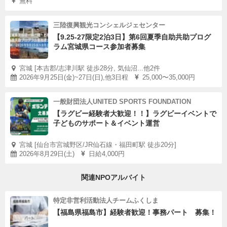
無料
三陸復興観光コンシェルジェセンター
【9.25-27限定2泊3日】第6回夏季自助共助プログ
ラム宮城県コース参加者募集
宮城 [本吉郡/志津川駅 徒歩28分, 気仙沼...他2件
2026年9月25日(金)~27日(日),他3日程
25,000〜35,000円
一般財団法人UNITED SPORTS FOUNDATION
【ラグビー経験者大歓迎！！】ラグビーイベントで
子どものサポート＆イベント運営
宮城 [仙台市宮城野区/JR仙石線・福田町駅 徒歩20分]
2026年8月29日(土)
日給4,000円
関連NPOアルバイト
特定非営利活動法人チームふくしま
【福島県福島市】経験者歓迎！事務パート 募集！