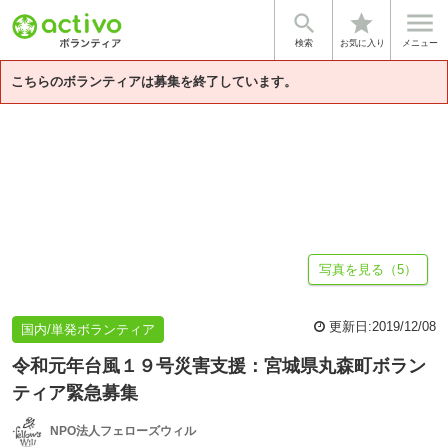


star
基本情報
募集詳細
体験談・雰囲気
法人情報
検索
お気に入り
メニュー
こちらのボランティアは募集を終了しています。
写真を見る（5）
更新日:
2019/12/08
国内/単発ボランティア
令和元年台風１９号災害支援：宮城県丸森町ボラン
ティア緊急募集
NPO法人フェローズウィル