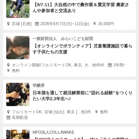
【9/7-11】大自然の中で農作業＆震災学習 農家さ
んや参加者と交流あり
宮城 [石巻]
2026年9月7日(月)~11日(金)
26,000円
一般財団法人 みらいこども財団
【オンラインでボランティア】児童養護施設で暮ら
す子供たちの支援
オンライン開催/フルリモートOK, 東京, 大...他45件
2年間~
無料
学醸界
日本酒を通して就活解禁前に”語れる経験”をつくり
たい大学2,3年生へ!
フルリモートOK, 宮城 [仙台], 東京 [...他3件
無料
長期歓迎
NPO法人COLLAWAKE