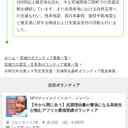
150回以上被災地を訪れ、今も宮城県南三陸町での支援活
動を継続しています。
また全国各地における自然災害へ
の支援も行い、熊本地震、西日本豪雨、能登半島地震な
ど被災者に対する物資および支援金送付の活動も行いま
した。
ホーム
宮城のボランティア募集一覧
宮城での震災・災害系ボランティア募集一覧
令和元年台風１９号災害支援：宮城県丸森町ボランティア緊急募集
注目ボランティア
NPOチャイルドドクター・ジャパン
【今から間に合う】志望理由書が最強になる高校生
が挑むアフリカ最強実績ボランティア
フルリモートOK
全12回 1回：4,500円
1ヶ月間~4ヶ月間