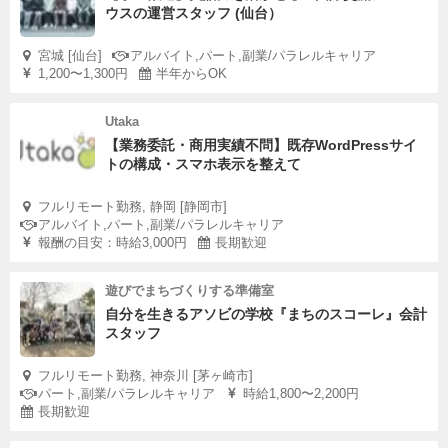
ウスの運営スタッフ (仙台）
宮城 [仙台]
アルバイト,パート,副業/パラレルキャリア
1,200〜1,300円
半年からOK
Utaka
【業務委託・商用実績不問】既存WordPressサイ
トの構成・スマホ表示を整えて
フルリモート勤務, 静岡 [静岡市]
アルバイト,パート,副業/パラレルキャリア
報酬の目安：時給3,000円
長期歓迎
遊びでまちづくりする準備室
自分を生きるアソビの学校『まちのスコーレ』会計
スタッフ
フルリモート勤務, 神奈川 [茅ヶ崎市]
パート,副業/パラレルキャリア
時給1,800〜2,200円
長期歓迎