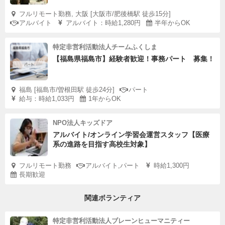
フルリモート勤務, 大阪 [大阪市/肥後橋駅 徒歩15分]
アルバイト
アルバイト：時給1,280円
半年からOK
特定非営利活動法人チームふくしま
【福島県福島市】経験者歓迎！事務パート 募集！
福島 [福島市/曽根田駅 徒歩24分]
パート
給与：時給1,033円
1年からOK
NPO法人キッズドア
アルバイト/オンライン学習会運営スタッフ【医療
系の進路を目指す高校生対象】
フルリモート勤務
アルバイト,パート
時給1,300円
長期歓迎
関連ボランティア
特定非営利活動法人ブレーンヒューマニティー