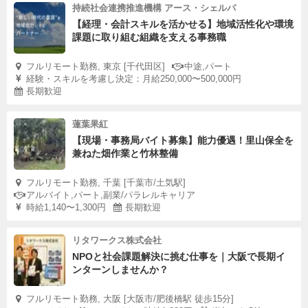
持続社会連携推進機構 アース・シェルパ
【経理・会計スキルを活かせる】地域活性化や環境
課題に取り組む組織を支える事務職
フルリモート勤務, 東京 [千代田区]
中途,パート
経験・スキルを考慮し決定：月給250,000〜500,000円
長期歓迎
蓮葉果紅
【現場・事務局バイト募集】能力優遇！里山保全を
兼ねた畑作業と竹林整備
フルリモート勤務, 千葉 [千葉市/土気駅]
アルバイト,パート,副業/パラレルキャリア
時給1,140〜1,300円
長期歓迎
リタワークス株式会社
NPOと社会課題解決に挑む仕事を｜大阪で長期イ
ンターンしませんか？
フルリモート勤務, 大阪 [大阪市/肥後橋駅 徒歩15分]