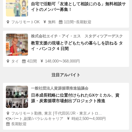
自宅で活動可「友達として相談にのる」無料相談サ
イトのメンバー募集！
フルリモートOK
無料
1日間~長期歓迎
株式会社エイチ・アイ・エス スタディツアーデスク
教育支援の現場と子どもたちの暮らしを訪ねる タ
イ・バンコク 4 日間
タイ
4日間
148,000〜368,000円
注目アルバイト
一般社団法人資源循環推進協議会
日本成長戦略に位置付けられたGXケミカル、資
源・炭素循環市場創出プロジェクト推進
フルリモート勤務, 東京 [千代田区/JR・東京メトロ...
パート,副業/パラレルキャリア
時給2,500〜4,000円
長期歓迎