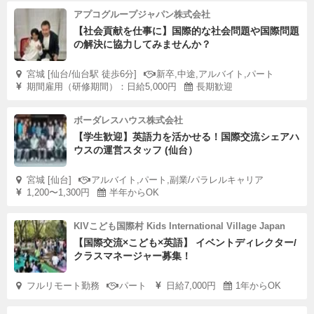
アプコグループジャパン株式会社
【社会貢献を仕事に】国際的な社会問題や国際問題
の解決に協力してみませんか？
宮城 [仙台/仙台駅 徒歩6分]
新卒,中途,アルバイト,パート
期間雇用（研修期間）：日給5,000円
長期歓迎
ボーダレスハウス株式会社
【学生歓迎】英語力を活かせる！国際交流シェアハ
ウスの運営スタッフ (仙台）
宮城 [仙台]
アルバイト,パート,副業/パラレルキャリア
1,200〜1,300円
半年からOK
KIVこども国際村 Kids International Village Japan
【国際交流×こども×英語】 イベントディレクター/
クラスマネージャー募集！
フルリモート勤務
パート
日給7,000円
1年からOK