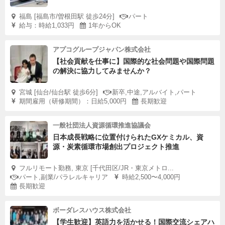
福島 [福島市/曽根田駅 徒歩24分]
パート
給与：時給1,033円
1年からOK
アプコグループジャパン株式会社
【社会貢献を仕事に】国際的な社会問題や国際問題
の解決に協力してみませんか？
宮城 [仙台/仙台駅 徒歩6分]
新卒,中途,アルバイト,パート
期間雇用（研修期間）：日給5,000円
長期歓迎
一般社団法人資源循環推進協議会
日本成長戦略に位置付けられたGXケミカル、資
源・炭素循環市場創出プロジェクト推進
フルリモート勤務, 東京 [千代田区/JR・東京メトロ...
パート,副業/パラレルキャリア
時給2,500〜4,000円
長期歓迎
ボーダレスハウス株式会社
【学生歓迎】英語力を活かせる！国際交流シェアハ