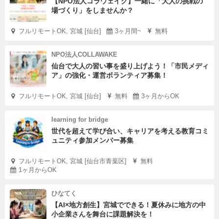
【NPO法人コラウェイク】一緒に「大人の挑戦の
場づくり」をしませんか？
フルリモートOK, 宮城 [仙台]
3ヶ月間~
無料
NPO法人COLLAWAKE
仙台で大人の習い事を盛り上げよう！「市民メディ
ア」の強化・運営ボランティア募集！
フルリモートOK, 宮城 [仙台]
無料
3ヶ月からOK
learning for bridge
世代を超えて学び合い、キャリアを考える教育コミ
ュニティ参加メンバー募集
フルリモートOK, 宮城 [仙台市青葉区]
無料
1ヶ月からOK
ひなてく
【AI×地方創生】宮城でできる！夏休みに地方の中
小企業さんを舞台に課題解決を！