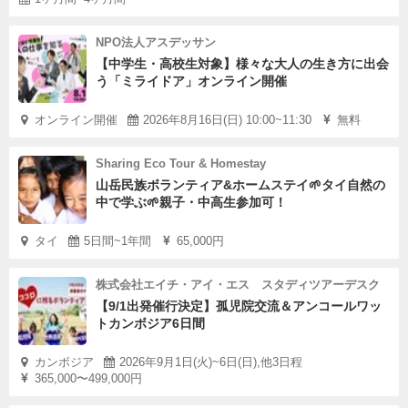
NPO法人アスデッサン
【中学生・高校生対象】様々な大人の生き方に出会
う「ミライドア」オンライン開催
オンライン開催
2026年8月16日(日) 10:00~11:30
無料
Sharing Eco Tour & Homestay
山岳民族ボランティア&ホームステイ🌱タイ自然の
中で学ぶ🌱親子・中高生参加可！
タイ
5日間~1年間
65,000円
株式会社エイチ・アイ・エス スタディツアーデスク
【9/1出発催行決定】孤児院交流＆アンコールワッ
トカンボジア6日間
カンボジア
2026年9月1日(火)~6日(日),他3日程
365,000〜499,000円