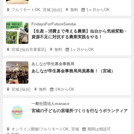
フルリモートOK, 宮城 [仙台]
無料
1ヶ月からOK
FridaysForFutureSendai
【生産→消費まで考える農業】仙台から気候変動・
資源不足に対抗する農業実践をやる！
宮城 [仙台市青葉区]
無料
1ヶ月からOK
あしなが学生募金事務局
あしなが学生募金事務局局員募集！（宮城）
宮城 [仙台]
無料
1年からOK
一般社団法人manaco
宮城の子どもの居場所づくりを行なうボランティア
オンライン開催/フルリモートOK, 宮城
期間は相談可