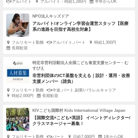
アルバイト
アルバイト：時給1,280円
半年からOK
NPO法人キッズドア
アルバイト/オンライン学習会運営スタッフ【医療
系の進路を目指す高校生対象】
フルリモート勤務
アルバイト,パート
時給1,300円
長期歓迎
特定非営利活動法人全国こども食堂支援センター・む
すびえ
非営利団体のICT基盤を支える｜設計・運用・改善
支援メンバー（請負）
フルリモート勤務
中途,パート,副業/パラレルキャリア
時給2,000円
長期歓迎
KIVこども国際村 Kids International Village Japan
【国際交流×こども×英語】 イベントディレクター/
クラスマネージャー募集！
フルリモート勤務
パート
日給7,000円
1年からOK