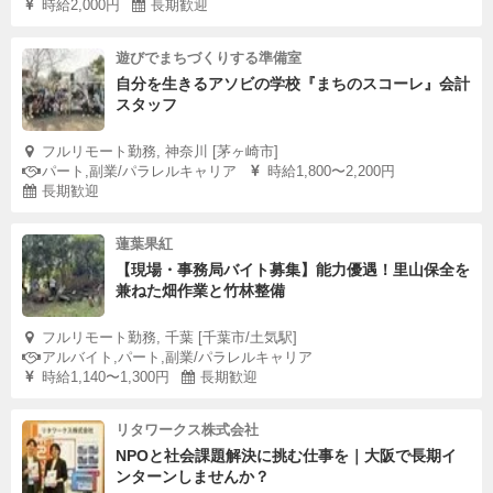
時給2,000円
長期歓迎
遊びでまちづくりする準備室
自分を生きるアソビの学校『まちのスコーレ』会計
スタッフ
フルリモート勤務, 神奈川 [茅ヶ崎市]
パート,副業/パラレルキャリア
時給1,800〜2,200円
長期歓迎
蓮葉果紅
【現場・事務局バイト募集】能力優遇！里山保全を
兼ねた畑作業と竹林整備
フルリモート勤務, 千葉 [千葉市/土気駅]
アルバイト,パート,副業/パラレルキャリア
時給1,140〜1,300円
長期歓迎
リタワークス株式会社
NPOと社会課題解決に挑む仕事を｜大阪で長期イ
ンターンしませんか？