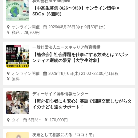
株式会社AirPangaea
【中高生募集 8/26〜9/30】オンライン留学 ×
SDGs（6週間）
オンライン開催
2026年8月26日(水)~9月30日(水)
税込：29,700円
一般社団法人ユースキャリア教育機構
【勉強会】社会課題を仕事にする方法とは？/ボラ
ンティア継続の限界【大学生対象】
オンライン開催
2026年8月6日(木) 21:00~22:00,他1日程
無料
ディーサイド留学情報センター
【海外初心者にも安心】英語で国際交流しながらタ
イの子ども達をサポート！
タイ
5日間~
170,000円
友達として相談にのる『ココトモ』