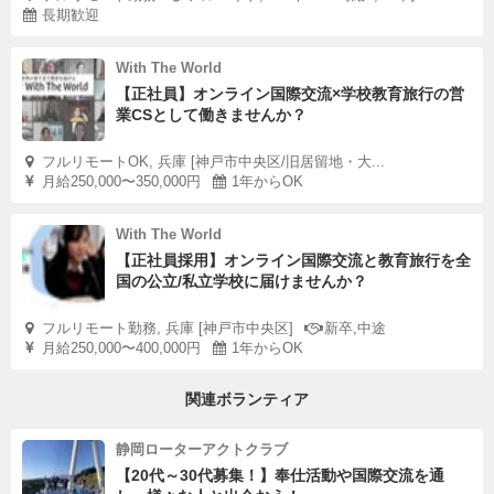
長期歓迎
With The World
【正社員】オンライン国際交流×学校教育旅行の営
業CSとして働きませんか？
フルリモートOK, 兵庫 [神戸市中央区/旧居留地・大...
月給250,000〜350,000円
1年からOK
With The World
【正社員採用】オンライン国際交流と教育旅行を全
国の公立/私立学校に届けませんか？
フルリモート勤務, 兵庫 [神戸市中央区]
新卒,中途
月給250,000〜400,000円
1年からOK
関連ボランティア
静岡ローターアクトクラブ
【20代～30代募集！】奉仕活動や国際交流を通