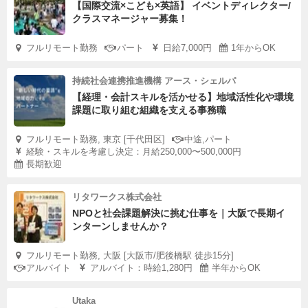
【国際交流×こども×英語】 イベントディレクター/
クラスマネージャー募集！
伊那谷のことを知りたいと思う気持ち、
フルリモート勤務
パート
日給7,000円
1年からOK
自分のスキルがこのパティスリーで、地域の役に立てると
いう自信。
持続社会連携推進機構 アース・シェルパ
それを、あなたの作るタルトで地元の人間に伝える場を設
【経理・会計スキルを活かせる】地域活性化や環境
けます。
課題に取り組む組織を支える事務職
フルリモート勤務, 東京 [千代田区]
中途,パート
少し煩わしい手順かもしれません。
経験・スキルを考慮し決定：月給250,000〜500,000円
長期歓迎
でも、チームメンバーは実は皆、伊那谷出身者ではなく他
リタワークス株式会社
県からの移住者。
NPOと社会課題解決に挑む仕事を｜大阪で長期イ
みんな、田舎で暮らす人のつながりのめんどくさいとこ
ンターンしませんか？
ろ。
フルリモート勤務, 大阪 [大阪市/肥後橋駅 徒歩15分]
そして、一度受け入れてもらったら、絶対的な見方になっ
アルバイト
アルバイト：時給1,280円
半年からOK
てくれる伊那谷の人柄を知っています。
Utaka