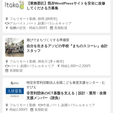
【業務委託】既存WordPressサイトを安全に改修
愛されるパティスリーのパティシエになるために
してくださる方募集
よそ者が、この地で愛されるために必要なステップを、支
えます。
フルリモート勤務, 静岡 [静岡市]
アルバイト,パート,副業/パラレルキャリア
是非、大舟に乗った気持ちで堂々とあなたのスキルを表現
報酬の目安：時給3,000円
長期歓迎
してみませんか？
遊びでまちづくりする準備室
自分を生きるアソビの学校『まちのスコーレ』会計
スタッフ
フルリモート勤務, 神奈川 [茅ヶ崎市]
パート,副業/パラレルキャリア
時給1,800〜2,200円
長期歓迎
特定非営利活動法人全国こども食堂支援センター・む
すびえ
非営利団体のICT基盤を支える｜設計・運用・改善
支援メンバー（請負）
フルリモート勤務
中途,パート,副業/パラレルキャリア
≪まずは相談からでもOK≫
時給2,000円
長期歓迎