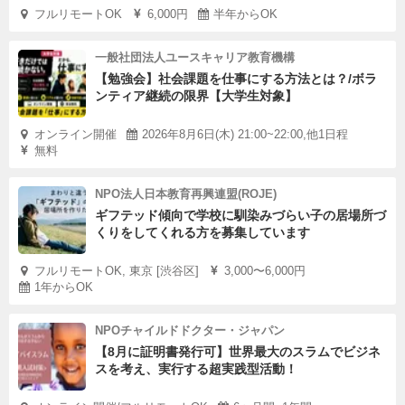
ージーブレンダーもあります。
フルリモートOK
6,000円
半年からOK
一般社団法人ユースキャリア教育機構
ここまで揃えても、活用できなかったこのスペースには、
【勉強会】社会課題を仕事にする方法とは？/ボラ
やはりこれだけの機材を使いこなす、そして必要とするプ
ンティア継続の限界【大学生対象】
ロの腕が不可欠です。
オンライン開催
2026年8月6日(木) 21:00~22:00,他1日程
無料
NPO法人日本教育再興連盟(ROJE)
ギフテッド傾向で学校に馴染みづらい子の居場所づ
くりをしてくれる方を募集しています
フルリモートOK, 東京 [渋谷区]
3,000〜6,000円
1年からOK
NPOチャイルドドクター・ジャパン
【8月に証明書発行可】世界最大のスラムでビジネ
スを考え、実行する超実践型活動！