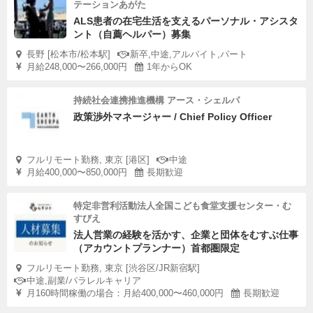
テーションあがた
ALS患者の在宅生活を支えるパーソナル・アシスタ
ント（自薦ヘルパー）募集
長野 [松本市/松本駅]
新卒,中途,アルバイト,パート
月給248,000〜266,000円
1年からOK
持続社会連携推進機構 アース・シェルパ
政策渉外マネージャー / Chief Policy Officer
フルリモート勤務, 東京 [港区]
中途
月給400,000〜850,000円
長期歓迎
特定非営利活動法人全国こども食堂支援センター・む
すびえ
法人営業の経験を活かす、企業と団体をむすぶ仕事
（アカウントプランナー）首都圏限定
フルリモート勤務, 東京 [渋谷区/JR新宿駅]
中途,副業/パラレルキャリア
月160時間稼働の場合：月給400,000〜460,000円
長期歓迎