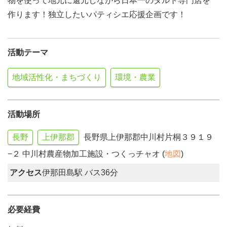
物を使って地元に還元しながら日本一のタルト専門店を
作ります！独立したいパティシエ応援企画です！
活動テーマ
地域活性化・まちづくり
環境・農業
活動場所
長野
上伊那郡
長野県上伊那郡中川村片桐３９１９
−２ 中川村農産物加工施設・つくっチャオ (
地図
)
アクセス
伊那田島駅 バス36分
必要経費