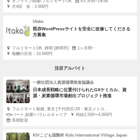
オンライン開催/フルリモートOK
6ヶ月間~1年間
月4回 各：3,000円
≪地元に愛されてやっとスタートライン≫
Utaka
既存WordPressサイトを安全に改修してくださる
率直に言って、もしあなたが都会生まれの方ならば。
方募集
この田舎で独りで人脈を構築し、地域に愛されるお店を作
フルリモートOK, 静岡 [静岡市]
1ヶ月間~
るのはなかなか難しいでしょう。
報酬の目安：10,000円
なんといっても、私たちの方言でいう「いんごう」な田舎
注目アルバイト
者も多いものですから^^;;;→是非Googleで検索してみてく
一般社団法人資源循環推進協議会
ださいね（笑）
日本成長戦略に位置付けられたGXケミカル、資
もちろん、そんな場面でも私たちチームメンバーがサポー
源・炭素循環市場創出プロジェクト推進
トしますが。
フルリモート勤務, 東京 [千代田区/JR・東京メトロ...
まずは第一印象。
パート,副業/パラレルキャリア
時給2,500〜4,000円
通常の地域おこし協力隊の審査・面談だけではなく
長期歓迎
地域の方に応援してもらうための「オーディション」を開
KIVこども国際村 Kids International Village Japan
催します。