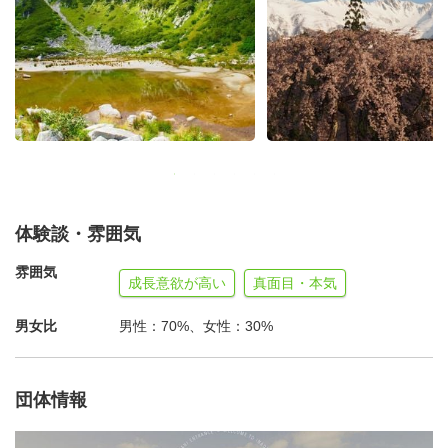
体験談・雰囲気
雰囲気
成長意欲が高い
真面目・本気
男女比
男性：70%、女性：30%
≪伊那谷の強さと課題≫
団体情報
贈答用として、そしてハイグレードの飲食店用として特級
レベルの商品を生産する農家さんが軒を連ねる伊那谷。