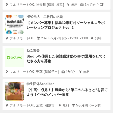
フルリモートOK, 神奈川 [横浜, 横浜]
無料
1ヶ月からOK
NPO法人 二枚目の名刺
【メンバー募集】福島12市町村ソーシャルコラボ
レーションプロジェクトvol.2
フルリモートOK
2026年9月23日(水) 19:30~21:00
無料
ねこ友会
Studioを使用した保護猫活動のHPの運用をしてく
ださる方を募集！
フルリモートOK, 千葉 [我孫子市]
1年間~
無料
学生団体Sentliber
【中高生必見！】農業から“第二のふるさと”を育て
よう！企画のメンバー募集
フルリモートOK, 茨城 [稲敷市]
無料
5ヶ月間~6ヶ月間