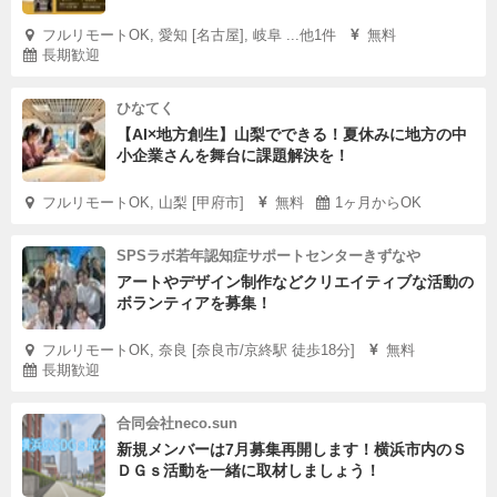
フルリモートOK, 愛知 [名古屋], 岐阜 ...他1件
無料
長期歓迎
ひなてく
【AI×地方創生】山梨でできる！夏休みに地方の中
小企業さんを舞台に課題解決を！
フルリモートOK, 山梨 [甲府市]
無料
1ヶ月からOK
SPSラボ若年認知症サポートセンターきずなや
アートやデザイン制作などクリエイティブな活動の
ボランティアを募集！
フルリモートOK, 奈良 [奈良市/京終駅 徒歩18分]
無料
長期歓迎
合同会社neco.sun
新規メンバーは7月募集再開します！横浜市内のＳ
ＤＧｓ活動を一緒に取材しましょう！