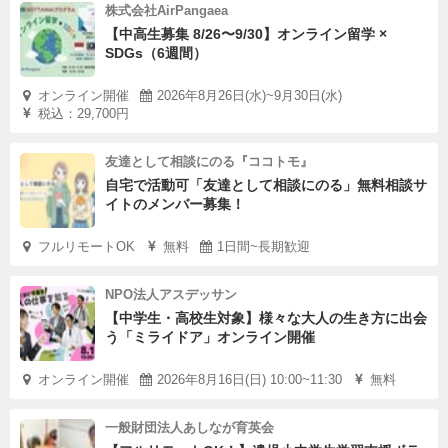
立ち上げ準備やプレオープンイベント、グランドオープン
株式会社AirPangaea
のその後まで。
【中高生募集 8/26〜9/30】オンライン留学 ×
SDGs（6週間）
官民連携の運営事務局が全面サポートします。
オンライン開催
2026年8月26日(水)~9月30日(水)
地域おこし協力隊として属する中川村の職員はもちろん、
税込：29,700円
同じエリアの先輩協力隊、
友達として相談にのる『ココトモ』
地元で活躍している民間の観光業事業者、飲食店経営者、
自宅で活動可「友達として相談にのる」無料相談サ
また、チームのメンターとして首都圏で活躍する飲食業界
イトのメンバー募集！
の専門家が在籍し、パティシエをバックアップします。
フルリモートOK
無料
1日間~長期歓迎
地域おこし協力隊の任期は3年。
NPO法人アスデッサン
その間に、チームメンバーとともにブランドを確立し、地
【中学生・高校生対象】様々な大人の生き方に出会
元での人脈を構築しながら
う「ミライドア」オンライン開催
独立準備を進めることが可能です。
オンライン開催
2026年8月16日(日) 10:00~11:30
無料
3年後、あなたはどんなパティスリーを持ちたいですか？
一般財団法人あしなが育英会