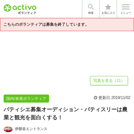


star
基本情報
募集詳細
体験談・雰囲気
団体情報
検索
お気に入り
メニュー
こちらのボランティアは募集を終了しています。
写真を見る（11）
更新日:
2019/11/02
国内/単発ボランティア
パティシエ募集オーディション・パティスリーは農
業と観光を面白くする！
伊那谷エントランス