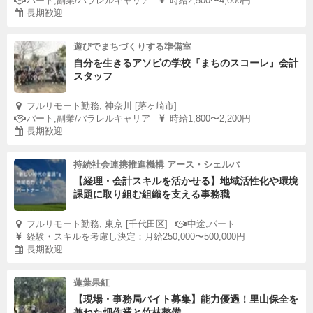
パート,副業/パラレルキャリア
時給2,500〜4,000円
長期歓迎
遊びでまちづくりする準備室
自分を生きるアソビの学校『まちのスコーレ』会計
スタッフ
フルリモート勤務, 神奈川 [茅ヶ崎市]
パート,副業/パラレルキャリア
時給1,800〜2,200円
長期歓迎
持続社会連携推進機構 アース・シェルパ
【経理・会計スキルを活かせる】地域活性化や環境
課題に取り組む組織を支える事務職
フルリモート勤務, 東京 [千代田区]
中途,パート
経験・スキルを考慮し決定：月給250,000〜500,000円
長期歓迎
蓮葉果紅
【現場・事務局バイト募集】能力優遇！里山保全を
兼ねた畑作業と竹林整備