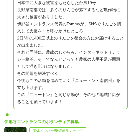
日本中に大きな被害をもたらした台風19号
農協を通さなくても良いものは良い。
長野県南部では、多くのりんごが落下するなど農作物に
それ以上にこだわっているからこそ、特段にオイシイモノ
大きな被害がありました。
もある！
伊那谷エントランス代表のTommyが、SNSでりんごを購
入して支援を！と呼びかけたところ、
2日間で1400玉以上のりんごを都会の方にお届けすること
が出来ました。
それと同時に、農政のしがらみ、インターネットリテラ
≪農業×観光÷パティスリー＝関係人口創造事業≫
シー格差、そしてなんといっても農家の人手不足が問題
この農業課題を打破すべく
として浮き彫りになりました。
【規格外果物を使い】【直売農家さんの果物を多く使い】
その問題を解決すべく、
今後もこの活動を進めていく『ニュートン・南信州』を
日本一の伊那谷なら、日本一のフルーツタルトの村にして
立ち上げます。
みよう！
この『ニュートン』と同じ活動が、その他の地域に広が
ることを願っています！
日本一のフルーツタルトの村では、
そこでしか味わえない体験を提供できる、着地型観光。
伊那谷エントランスのボランティア募集
私たちが広げたい ≪キャンペリ≫の舞台となります。
キャン/can = 出来る ペリ/experience =体験
団体メンバー/継続ボランティア