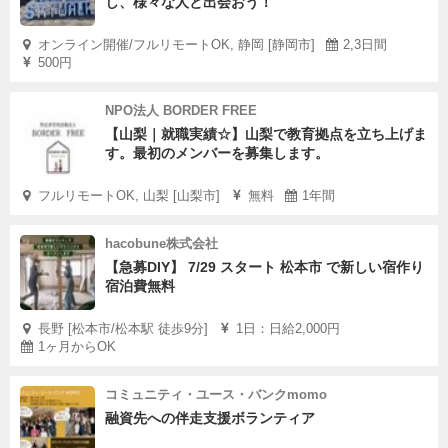
し、様々な人と出会おう！
オンライン開催/フルリモートOK, 静岡 [静岡市]
2,3日間
500円
NPO法人 BORDER FREE
【山梨｜就職実績☆】山梨で教育拠点を立ち上げま
す。最初のメンバーを募集します。
フルリモートOK, 山梨 [山梨市]
無料
1年間
hacobune株式会社
【急募DIY】 7/29 スタート 松本市 で新しい宿作り
宿泊費無料
長野 [松本市/松本駅 徒歩9分]
1日：日給2,000円
1ヶ月からOK
コミュニティ・ユース・バンクmomo
融資先への伴走支援ボランティア