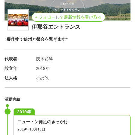
その半面で課題も多くあります。
◆特級グレードに出せる商品の数倍、規格外＝廃棄の農作
+ フォローして最新情報を受け取る
物が発生
伊那谷エントランス
◆農協を通さない独自のこだわり農家さんの販売ルートが
埋もれる
“農作物で信州と都会を繋ぎます”
【特級から生まれる規格外の問題】
代表者
茂木彰洋
規格外といえど味が悪いわけではなく、色や形、サイズの
設立年
2019年
問題で破棄されるのです。
法人格
その他
手塩にかけて育てた農家さんが自分の手で、規格外農作物
を破棄するむなしい現実。
活動実績
【農協を通らなくても、味には人一倍の自信】
2019年
こだわり過ぎて、独自の手法で栽培する農家さん。
ニュートン発足のきっかけ
それゆえ、農協を通さない（通れない）果物も多くありま
2019年10月13日
す。