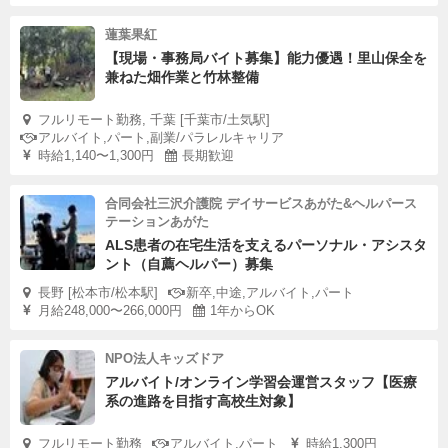
地域おこし協力隊への応募ののち、実行委員会での書類審
蓮葉果紅
査・オーディションとなります。
【現場・事務局バイト募集】能力優遇！里山保全を
兼ねた畑作業と竹林整備
このページでの申し込みが即応募となるわけではありませ
んので、
フルリモート勤務, 千葉 [千葉市/土気駅]
まずは、ご相談だけでもお気軽にお待ちしております。
アルバイト,パート,副業/パラレルキャリア
時給1,140〜1,300円
長期歓迎
合同会社三沢介護院 デイサービスあがた&ヘルパース
≪中川村公式HP・地域おこし協力隊募集サイト≫
テーションあがた
ALS患者の在宅生活を支えるパーソナル・アシスタ
※リンク不可の為→【中川村 地域おこし協力隊】で検
ント（自薦ヘルパー）募集
索！
長野 [松本市/松本駅]
新卒,中途,アルバイト,パート
月給248,000〜266,000円
1年からOK
NPO法人キッズドア
アルバイト/オンライン学習会運営スタッフ【医療
系の進路を目指す高校生対象】
フルリモート勤務
アルバイト,パート
時給1,300円