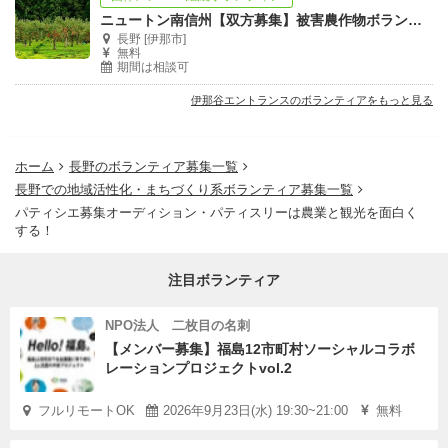
ニュートン南信州【双方募集】被害農作物ボランティア⇔農家
長野 [伊那市]
無料
期間は相談可
伊那谷エントランスのボランティアをもっと見る
ホーム
長野のボランティア募集一覧
長野での地域活性化・まちづくり系ボランティア募集一覧
パティシエ募集オーディション・パティスリーは農業と観光を面白く
する！
注目ボランティア
NPO法人 二枚目の名刺
≪自身のブランドを立ち上げたいパティシエにとっては至
【メンバー募集】福島12市町村ソーシャルコラボ
れり尽くせり≫
レーションプロジェクトvol.2
地域おこし協力隊（※）として、中川村に移住し、当プロ
フルリモートOK
2026年9月23日(水) 19:30~21:00
無料
ジェクトの一員になるパティシエを募集します。