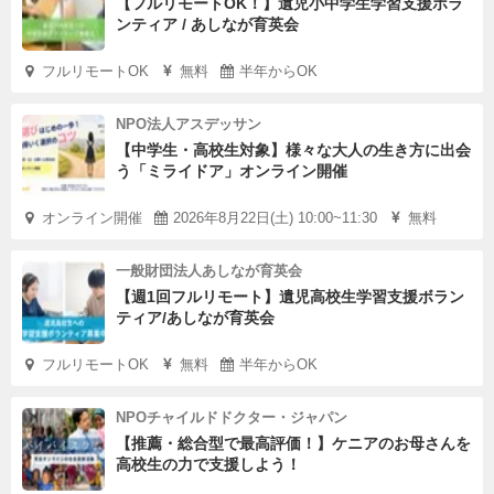
日本一の果物の谷を、
【フルリモートOK！】遺児小中学生学習支援ボラ
ンティア / あしなが育英会
日本一のフルーツタルトの村にしようとしているチームメ
ンバーが
フルリモートOK
無料
半年からOK
大きな夢を持つパティシエを待っています！
NPO法人アスデッサン
【中学生・高校生対象】様々な大人の生き方に出会
う「ミライドア」オンライン開催
※参照：総務省公式HP（リンク不可の為、【地域おこし
協力隊】で検索）
オンライン開催
2026年8月22日(土) 10:00~11:30
無料
一般財団法人あしなが育英会
【週1回フルリモート】遺児高校生学習支援ボラン
ティア/あしなが育英会
≪ここまで設備が整った空き店舗≫
フルリモートOK
無料
半年からOK
これでも一部です。
その他にも、調理スペースには蒸し器、IHコンロス、業務
NPOチャイルドドクター・ジャパン
【推薦・総合型で最高評価！】ケニアのお母さんを
用電子レンジ、
高校生の力で支援しよう！
カフェ店舗スペースには、腰高冷蔵庫、ショーケース、ム