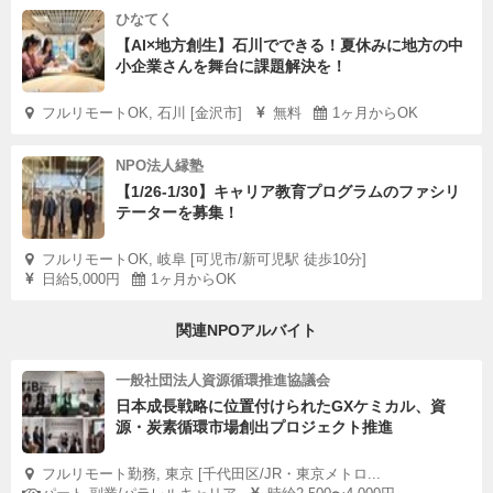
ひなてく
【AI×地方創生】石川でできる！夏休みに地方の中
小企業さんを舞台に課題解決を！
フルリモートOK, 石川 [金沢市]
無料
1ヶ月からOK
NPO法人縁塾
【1/26-1/30】キャリア教育プログラムのファシリ
テーターを募集！
フルリモートOK, 岐阜 [可児市/新可児駅 徒歩10分]
日給5,000円
1ヶ月からOK
関連NPOアルバイト
一般社団法人資源循環推進協議会
日本成長戦略に位置付けられたGXケミカル、資
源・炭素循環市場創出プロジェクト推進
フルリモート勤務, 東京 [千代田区/JR・東京メトロ...