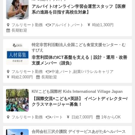
アルバイト/オンライン学習会運営スタッフ【医療
系の進路を目指す高校生対象】
フルリモート勤務
アルバイト,パート
時給1,300円
長期歓迎
特定非営利活動法人全国こども食堂支援センター・む
すびえ
非営利団体のICT基盤を支える｜設計・運用・改善
支援メンバー（請負）
フルリモート勤務
中途,パート,副業/パラレルキャリア
時給2,000円
長期歓迎
KIVこども国際村 Kids International Village Japan
【国際交流×こども×英語】 イベントディレクター/
クラスマネージャー募集！
フルリモート勤務
パート
日給7,000円
1年からOK
合同会社三沢介護院 デイサービスあがた&ヘルパース