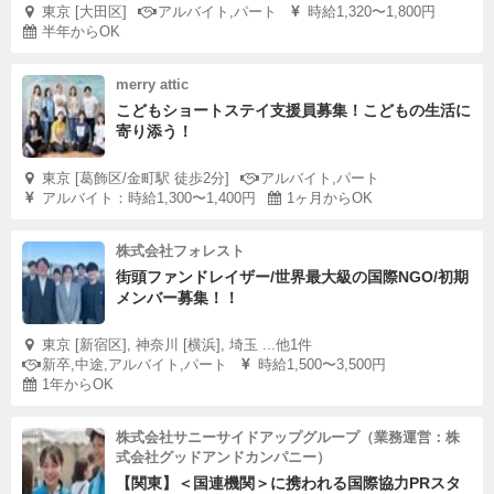
東京 [大田区]
アルバイト,パート
時給1,320〜1,800円
半年からOK
merry attic
こどもショートステイ支援員募集！こどもの生活に
寄り添う！
東京 [葛飾区/金町駅 徒歩2分]
アルバイト,パート
アルバイト：時給1,300〜1,400円
1ヶ月からOK
株式会社フォレスト
街頭ファンドレイザー/世界最大級の国際NGO/初期
メンバー募集！！
東京 [新宿区], 神奈川 [横浜], 埼玉 ...他1件
新卒,中途,アルバイト,パート
時給1,500〜3,500円
1年からOK
株式会社サニーサイドアップグループ（業務運営：株
式会社グッドアンドカンパニー）
【関東】＜国連機関＞に携われる国際協力PRスタ