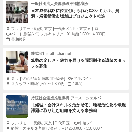
一般社団法人資源循環推進協議会
日本成長戦略に位置付けられたGXケミカル、資
源・炭素循環市場創出プロジェクト推進
フルリモート勤務, 東京 [千代田区/JR・東京メトロ...
パート,副業/パラレルキャリア
時給2,500〜4,000円
長期歓迎
株式会社math channel
算数の楽しさ・魅力を届ける問題制作＆講師スタッ
フを募集
東京 [渋谷区/南新宿駅 徒歩3分]
アルバイト
スタッフ：時給1,500〜1,800円
1年間
持続社会連携推進機構 アース・シェルパ
【経理・会計スキルを活かせる】地域活性化や環境
課題に取り組む組織を支える事務職
フルリモート勤務, 東京 [千代田区]
中途,パート
経験・スキルを考慮し決定：月給250,000〜330,000円