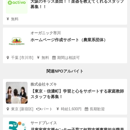
大阪のキッズ楽団！！楽器を教えてくれるスタッフ
募集！！
無料
オーガニック市川
ホームページ作成サポート（農業系団体）
千葉 [市川市]
無料
期間は相談可
関連NPOアルバイト
株式会社キズキ
【東京・信濃町】学習と心をサポートする家庭教師
スタッフを募集！
東京 [新宿区]
パート
時給1,600円
長期歓迎
サードプレイス
児童家庭支援センター子育て短期支援事業担当職員