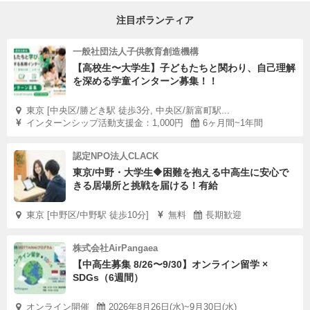
注目ボランティア
一般社団法人子供教育創造機構
【高校生〜大学生】子どもたちと関わり、自己理解
を深める学童インターン募集！！
東京 [中央区/勝どき駅 徒歩3分, 中央区/新富町駅...
インターンシップ活動支援金：1,000円
6ヶ月間~1年間
認定NPO法人CLACK
東京/中野・大学生🔶困難を抱える中高生に安心で
きる居場所と挑戦を届ける！有給
東京 [中野区/中野駅 徒歩10分]
無料
長期歓迎
株式会社AirPangaea
【中高生募集 8/26〜9/30】オンライン留学 ×
SDGs（6週間）
オンライン開催
2026年8月26日(水)~9月30日(水)