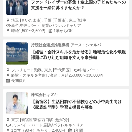
ファンドレイザーの募集！途上国の子どもたちへの
支援を一緒に募りませんか？
埼玉 [さいたま市], 千葉 [千葉市], 東...他1件
新卒,中途,パート,副業/パラレルキャリア
時給1,500〜3,500円
1年からOK
持続社会連携推進機構 アース・シェルパ
【経理・会計スキルを活かせる】地域活性化や環境
課題に取り組む組織を支える事務職
フルリモート勤務, 東京 [千代田区]
中途,パート
経験・スキルを考慮し決定：月給250,000〜330,000円
長期歓迎
株式会社キズキ
【新宿区】生活困窮や不登校などの小中高生向け
《家庭訪問型》学習支援員を募集
東京 [新宿区/新宿西口駅 徒歩7分]
アルバイト,パート,副業/パラレルキャリア
1コマ（90分）あたり：2,400円
1年間