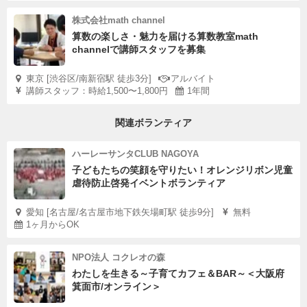
株式会社math channel
算数の楽しさ・魅力を届ける算数教室math
channelで講師スタッフを募集
東京 [渋谷区/南新宿駅 徒歩3分]
アルバイト
講師スタッフ：時給1,500〜1,800円
1年間
関連ボランティア
ハーレーサンタCLUB NAGOYA
子どもたちの笑顔を守りたい！オレンジリボン児童
虐待防止啓発イベントボランティア
愛知 [名古屋/名古屋市地下鉄矢場町駅 徒歩9分]
無料
1ヶ月からOK
NPO法人 コクレオの森
わたしを生きる～子育てカフェ＆BAR～＜大阪府
箕面市/オンライン＞