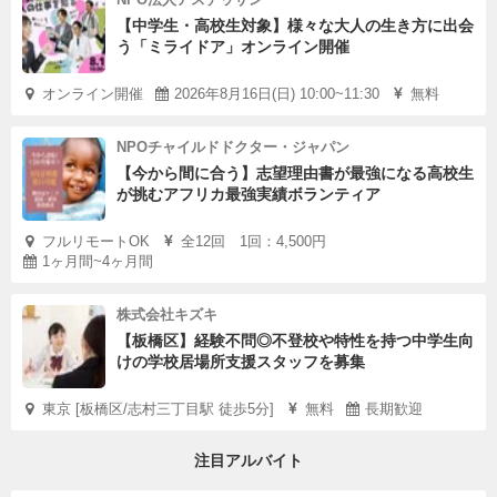
【中学生・高校生対象】様々な大人の生き方に出会
う「ミライドア」オンライン開催
オンライン開催
2026年8月16日(日) 10:00~11:30
無料
NPOチャイルドドクター・ジャパン
【今から間に合う】志望理由書が最強になる高校生
が挑むアフリカ最強実績ボランティア
フルリモートOK
全12回 1回：4,500円
1ヶ月間~4ヶ月間
株式会社キズキ
【板橋区】経験不問◎不登校や特性を持つ中学生向
けの学校居場所支援スタッフを募集
東京 [板橋区/志村三丁目駅 徒歩5分]
無料
長期歓迎
注目アルバイト