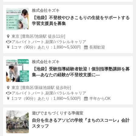
株式会社キズキ
【池袋】不登校やひきこもりの生徒をサポートする
学習支援員を募集
東京 [豊島区/池袋駅 徒歩11分]
アルバイト,パート,副業/パラレルキャリア
1コマ（90分）あたり：1,890〜5,500円
長期歓迎
株式会社キズキ
【池袋】受験指導経験者歓迎！個別指導塾講師を募
集—あなたの経験が不登校支援に―
東京 [豊島区/新線池袋駅 徒歩8分]
アルバイト,パート,副業/パラレルキャリア
1コマ（90分）あたり：1,890〜5,500円
半年からOK
遊びでまちづくりする準備室
自分を生きるアソビの学校『まちのスコーレ』会計
スタッフ