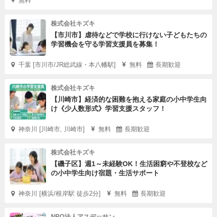
無料
株式会社キズキ
【市川市】虐待などで学校に行けない子どもたちの
学習機会を守る学習支援員を募集！
千葉 [市川市/JR総武線・本八幡駅]
無料
長期歓迎
株式会社キズキ
【川崎市】経済的な困難を抱える家庭の小中学生向
け《少人数形式》学習支援スタッフ！
神奈川 [川崎市, 川崎市]
無料
長期歓迎
株式会社キズキ
【磯子区】週1～未経験OK！生活困窮や不登校など
の小中学生向け宿題・生活サポート
神奈川 [横浜/根岸駅 徒歩2分]
無料
長期歓迎
NPO法人アスデッサン