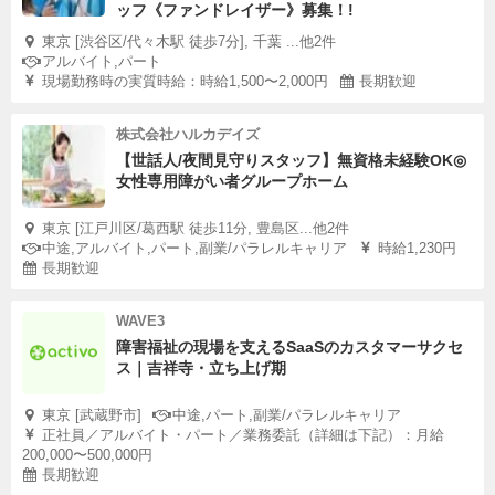
ッフ《ファンドレイザー》募集！!
東京 [渋谷区/代々木駅 徒歩7分], 千葉 ...他2件
アルバイト,パート
現場勤務時の実質時給：時給1,500〜2,000円
長期歓迎
株式会社ハルカデイズ
【世話人/夜間見守りスタッフ】無資格未経験OK◎
女性専用障がい者グループホーム
東京 [江戸川区/葛西駅 徒歩11分, 豊島区...他2件
中途,アルバイト,パート,副業/パラレルキャリア
時給1,230円
長期歓迎
WAVE3
障害福祉の現場を支えるSaaSのカスタマーサクセ
ス｜吉祥寺・立ち上げ期
東京 [武蔵野市]
中途,パート,副業/パラレルキャリア
正社員／アルバイト・パート／業務委託（詳細は下記）：月給
200,000〜500,000円
長期歓迎