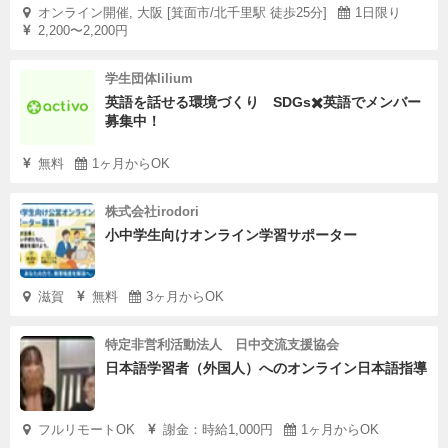
オンライン開催, 大阪 [箕面市/北千里駅 徒歩25分]
1日限り
2,200〜2,200円
学生団体lilium
英語を話せる環境づくり SDGs✖️英語でメンバー
募集中！
無料
1ヶ月からOK
株式会社irodori
小中学生向けオンライン学習サポーター
滋賀
無料
3ヶ月からOK
特定非営利活動法人 日中交流支援協会
日本語学習者（外国人）へのオンライン日本語指導
フルリモートOK
謝金：時給1,000円
1ヶ月からOK