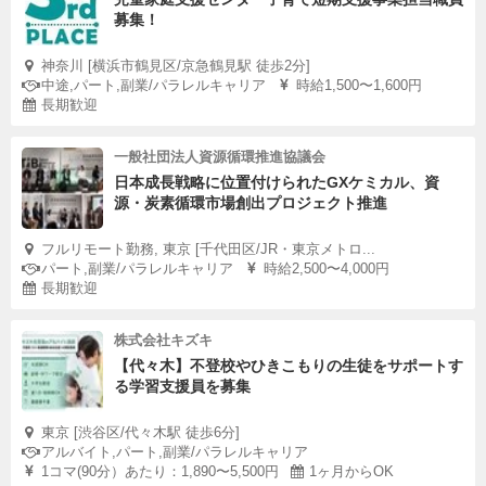
募集！
神奈川 [横浜市鶴見区/京急鶴見駅 徒歩2分]
中途,パート,副業/パラレルキャリア
時給1,500〜1,600円
長期歓迎
一般社団法人資源循環推進協議会
日本成長戦略に位置付けられたGXケミカル、資
源・炭素循環市場創出プロジェクト推進
フルリモート勤務, 東京 [千代田区/JR・東京メトロ...
パート,副業/パラレルキャリア
時給2,500〜4,000円
長期歓迎
株式会社キズキ
【代々木】不登校やひきこもりの生徒をサポートす
る学習支援員を募集
東京 [渋谷区/代々木駅 徒歩6分]
アルバイト,パート,副業/パラレルキャリア
1コマ(90分）あたり：1,890〜5,500円
1ヶ月からOK