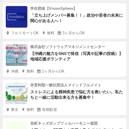
学生団体【VisionSphere】
「立ち上げメンバー募集！！」政治や若者の未来に
関心がある人へ！
フルリモートOK
無料
3ヶ月からOK
株式会社ソフトウェアマネジメントセンター
【沖縄の魅力をSNSで発信（写真や記事の投稿）】
地域応援ボランティア
沖縄
無料
1ヶ月からOK
非営利型一般社団法人マインドフルメイト
ストレスによる精神疾患で悩む方を救いたい。私た
ちと一緒に活動出来る方を募集中！
東京
無料
長期歓迎
谷町キッズポップフィルハーモニー楽団