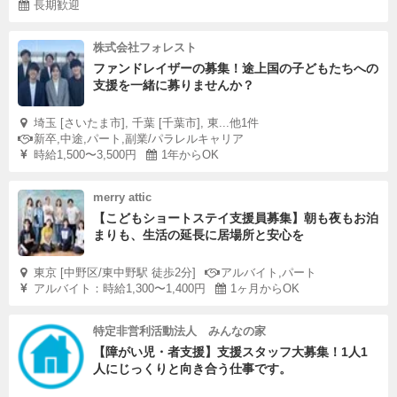
長期歓迎
株式会社フォレスト
ファンドレイザーの募集！途上国の子どもたちへの
支援を一緒に募りませんか？
埼玉 [さいたま市], 千葉 [千葉市], 東...他1件
新卒,中途,パート,副業/パラレルキャリア
時給1,500〜3,500円
1年からOK
merry attic
【こどもショートステイ支援員募集】朝も夜もお泊
まりも、生活の延長に居場所と安心を
東京 [中野区/東中野駅 徒歩2分]
アルバイト,パート
アルバイト：時給1,300〜1,400円
1ヶ月からOK
特定非営利活動法人 みんなの家
【障がい児・者支援】支援スタッフ大募集！1人1
人にじっくりと向き合う仕事です。