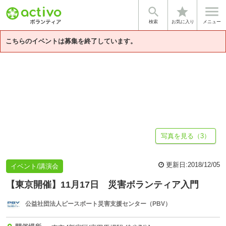


star
基本情報
募集詳細
体験談・雰囲気
法人情報
検索
お気に入り
メニュー
こちらのイベントは募集を終了しています。
写真を見る（3）
更新日:
2018/12/05
イベント/講演会
【東京開催】11月17日 災害ボランティア入門
公益社団法人ピースボート災害支援センター（PBV）