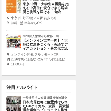
東京/中野・大学生🔹困難を抱
える中高生に安心できる居場
所と挑戦を届ける！有給
東京 [中野区/鷺ノ宮駅 徒歩1分]
無料
半年からOK
NPO法人教室から世界一周
【オンライン世界一周】４大
陸に友達をつくる・英語でデ
ィスカッション・異文化交流
オンライン開催/フルリモートOK
2026年9月1日(火)~2027年7月31日(土)
11,000円
注目アルバイト
一般社団法人資源循環推進協議会
日本成長戦略に位置付けられ
たGXケミカル、資源・炭素循
環市場創出プロジェクト推進