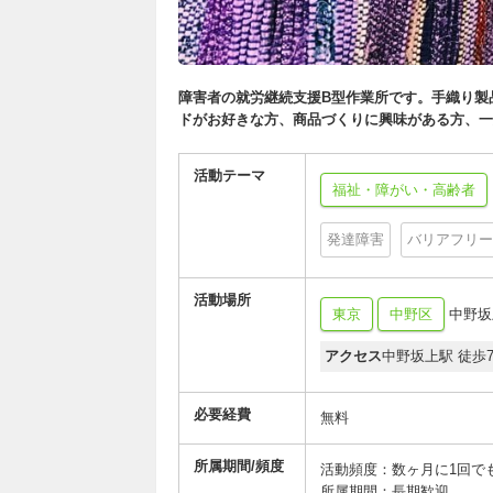
障害者の就労継続支援B型作業所です。手織り製
ドがお好きな方、商品づくりに興味がある方、一
活動テーマ
福祉・障がい・高齢者
発達障害
バリアフリー
活動場所
東京
中野区
中野坂
アクセス
中野坂上駅 徒歩
必要経費
無料
所属期間/頻度
活動頻度：数ヶ月に1回で
所属期間：長期歓迎