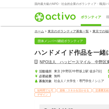
国内最大級のNPO・社会的企業のボランティア・職員/
ボランティア
職
ホーム
東京のボランティア募集一覧
東京での福
団体メンバー/継続ボランティア
ハンドメイド作品を一緒
NPO法人 ハッピースマイル 中野区
東京 [中野区/中野坂上駅 徒歩7分]
活動場所
無料
必要経費
社会人 / 大学生・専門学生 / シニア
募集対象
短時間でも可
資格・スキルを活かせる
交通費支給
デザイン