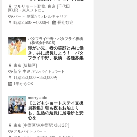
フルリモート勤務, 東京 [千代田
区/JR・東京メトロ...
パート,副業/パラレルキャリア
時給2,500〜4,000円
長期歓迎
バタフライ中野・バタフライ板橋
（株式会社BCS)
障がい児、者の笑顔と共に働
き、共に成長しよう！ バタ
フライ中野、板橋 各種募集
東京 [板橋区]
新卒,中途,アルバイト,パート
月給250,000〜350,000円
1年からOK
merry attic
【こどもショートステイ支援
員募集】朝も夜もお泊まり
も、生活の延長に居場所と安
心を
東京 [中野区/東中野駅 徒歩2分]
アルバイト,パート