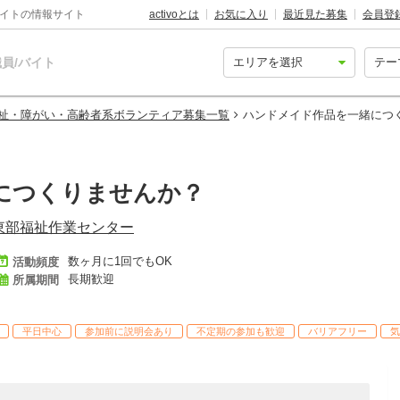
バイトの情報サイト
activoとは
お気に入り
最近見た募集
会員登
員/バイト
祉・障がい・高齢者系ボランティア募集一覧
ハンドメイド作品を一緒につ
につくりませんか？
東部福祉作業センター
数ヶ月に1回でもOK
活動頻度
長期歓迎
所属期間
平日中心
参加前に説明会あり
不定期の参加も歓迎
バリアフリー
気