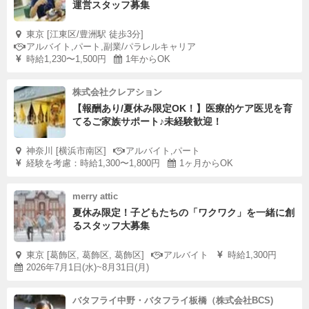
運営スタッフ募集
東京 [江東区/豊洲駅 徒歩3分]
アルバイト,パート,副業/パラレルキャリア
時給1,230〜1,500円
1年からOK
株式会社クレアション
【報酬あり/夏休み限定OK！】医療的ケア医児を育
てるご家族サポート♪未経験歓迎！
神奈川 [横浜市南区]
アルバイト,パート
経験を考慮：時給1,300〜1,800円
1ヶ月からOK
merry attic
夏休み限定！子どもたちの「ワクワク」を一緒に創
るスタッフ大募集
東京 [葛飾区, 葛飾区, 葛飾区]
アルバイト
時給1,300円
2026年7月1日(水)~8月31日(月)
バタフライ中野・バタフライ板橋（株式会社BCS)