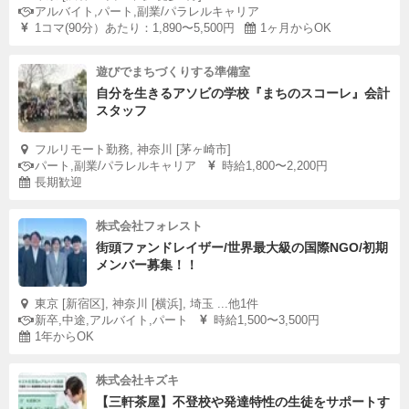
アルバイト,パート,副業/パラレルキャリア
1コマ(90分）あたり：1,890〜5,500円
1ヶ月からOK
遊びでまちづくりする準備室
自分を生きるアソビの学校『まちのスコーレ』会計
スタッフ
フルリモート勤務, 神奈川 [茅ヶ崎市]
パート,副業/パラレルキャリア
時給1,800〜2,200円
長期歓迎
株式会社フォレスト
街頭ファンドレイザー/世界最大級の国際NGO/初期
メンバー募集！！
東京 [新宿区], 神奈川 [横浜], 埼玉 ...他1件
新卒,中途,アルバイト,パート
時給1,500〜3,500円
1年からOK
株式会社キズキ
【三軒茶屋】不登校や発達特性の生徒をサポートす