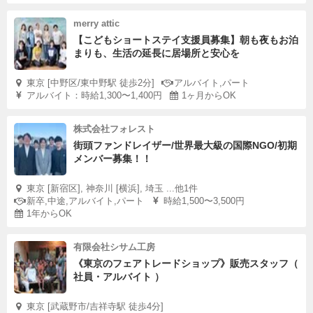
merry attic
【こどもショートステイ支援員募集】朝も夜もお泊
まりも、生活の延長に居場所と安心を
東京 [中野区/東中野駅 徒歩2分]
アルバイト,パート
アルバイト：時給1,300〜1,400円
1ヶ月からOK
株式会社フォレスト
街頭ファンドレイザー/世界最大級の国際NGO/初期
メンバー募集！！
東京 [新宿区], 神奈川 [横浜], 埼玉 ...他1件
新卒,中途,アルバイト,パート
時給1,500〜3,500円
1年からOK
有限会社シサム工房
《東京のフェアトレードショップ》販売スタッフ（
社員・アルバイト ）
東京 [武蔵野市/吉祥寺駅 徒歩4分]