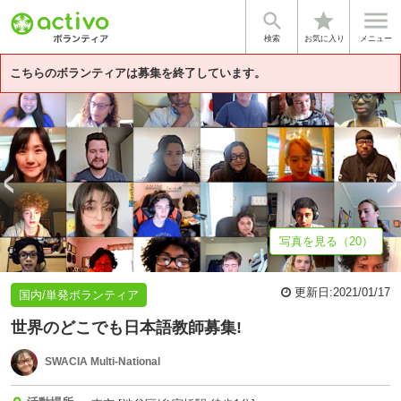


star
基本情報
募集詳細
体験談・雰囲気
企業情報
検索
お気に入り
メニュー
こちらのボランティアは募集を終了しています。
写真を見る（20）
更新日:
2021/01/17
国内/単発ボランティア
世界のどこでも日本語教師募集!
SWACIA Multi-National