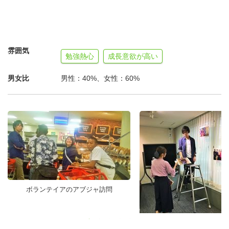
雰囲気
勉強熱心
成長意欲が高い
男女比
男性：40%、女性：60%
ボランテイアのアブジャ訪問