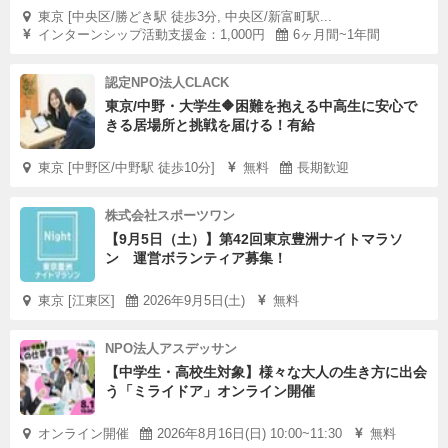
東京 [中央区/勝どき駅 徒歩3分, 中央区/新富町駅...
インターンシップ活動支援金：1,000円
6ヶ月間~1年間
認定NPO法人CLACK
東京/中野・大学生🔶困難を抱える中高生に安心で
きる居場所と挑戦を届ける！有給
東京 [中野区/中野駅 徒歩10分]
無料
長期歓迎
株式会社スポーツワン
【9月5日（土）】第42回東京豊洲ナイトマラソ
ン 運営ボランティア募集！
東京 [江東区]
2026年9月5日(土)
無料
NPO法人アスデッサン
【中学生・高校生対象】様々な大人の生き方に出会
う「ミライドア」オンライン開催
オンライン開催
2026年8月16日(日) 10:00~11:30
無料