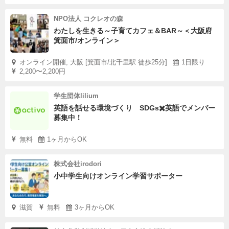
NPO法人 コクレオの森
わたしを生きる～子育てカフェ＆BAR～＜大阪府
箕面市/オンライン＞
オンライン開催, 大阪 [箕面市/北千里駅 徒歩25分]
1日限り
2,200〜2,200円
学生団体lilium
英語を話せる環境づくり SDGs✖️英語でメンバー
募集中！
無料
1ヶ月からOK
株式会社irodori
小中学生向けオンライン学習サポーター
滋賀
無料
3ヶ月からOK