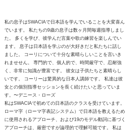
3時間の無料
体験レッスンをどうぞ!
私の息子はSWACIAで日本語を学んでいることを大変喜ん
でいます。 私たちの9歳の息子は数ヶ月間毎週指導しまし
た。 多くを学び、彼学んだ言葉や歌の練習を楽しんでい
ます。 息子は日本語を学ぶのが大好きだと私たちに話し
ました。 コーリについて十分な素晴らしいことを言いき
れませせん。 専門的で、個人的で、時間厳守で、忍耐強
く、非常に知識が豊富です。 彼女は子供たちと素晴らし
いです。 コーリーは驚異的な日本人講師です。 私達は彼
女との個別指導セッションを長く続けたいと思っていま
す。〜デニース・ローズ
私はSWACIAで初めての日本語のクラスを受けています。
ローマ字（ローマ字表記システム）で日本語を教えるため
に使用されるアプローチ、および19のモデル動詞に基づく
アプローチは、厳密ですが論理的で理解可能です。 私は