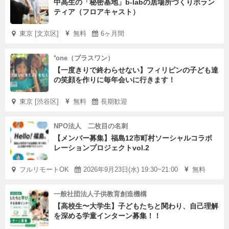
中高生の「秘密基地」b-labの居場所づくりボラン
ティア（フロアキャスト）
東京 [文京区]
無料
6ヶ月間
⁺one（プラスワン）
【一度きりで終わらせない】フィリピンの子ども達
の笑顔を作りに毎年会いに行きます！
東京 [渋谷区]
無料
長期歓迎
NPO法人 二枚目の名刺
【メンバー募集】福島12市町村ソーシャルコラボ
レーションプロジェクトvol.2
フルリモートOK
2026年9月23日(水) 19:30~21:00
無料
一般社団法人子供教育創造機構
【高校生〜大学生】子どもたちと関わり、自己理解
を深める学童インターン募集！！