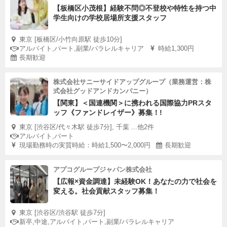
【板橋区小茂根】経験不問◎不登校や特性を持つ中
学生向けの学校居場所支援スタッフ
東京 [板橋区/小竹向原駅 徒歩10分]
アルバイト,パート,副業/パラレルキャリア
時給1,300円
長期歓迎
株式会社サニーサイドアップグループ（業務運営：株
式会社グッドアンドカンパニー）
【関東】＜国連機関＞に携われる国際協力PRスタ
ッフ《ファンドレイザー》募集！!
東京 [渋谷区/代々木駅 徒歩7分], 千葉 ...他2件
アルバイト,パート
現場勤務時の実質時給：時給1,500〜2,000円
長期歓迎
アプコグループジャパン株式会社
【広報×資金調達】未経験OK！あなたの力で社会を
変える。社会貢献スタッフ募集！
東京 [渋谷区/渋谷駅 徒歩7分]
新卒,中途,アルバイト,パート,副業/パラレルキャリア