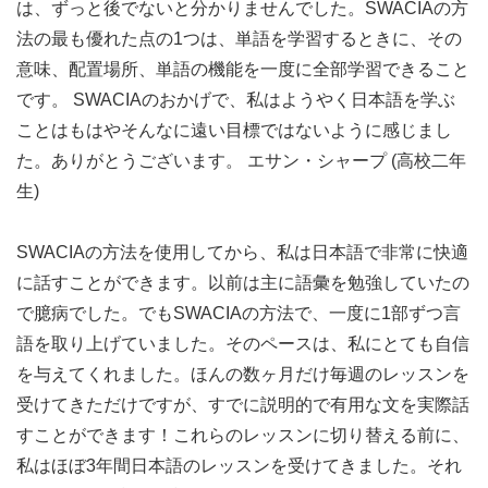
どうしてそん
は、ずっと後でないと分かりませんでした。SWACIAの方
なに学べるんですか。
法の最も優れた点の1つは、単語を学習するときに、その
意味、配置場所、単語の機能を一度に全部学習できること
動詞がわかれば語学がわかると言われているけれど、正し
です。 SWACIAのおかげで、私はようやく日本語を学ぶ
い動詞の活用を迅速に覚えるのを助ける19のモデル動詞が
ことはもはやそんなに遠い目標ではないように感じまし
日本語を勉強する人の重荷を減らしてくれます。 もう今
た。ありがとうございます。 エサン・シャープ (高校二年
までのような何百何千も動詞をひとつひとつ覚えるような
生)
苦労はありません！
SWACIAの方法を使用してから、私は日本語で非常に快適
料金は節約
に話すことができます。以前は主に語彙を勉強していたの
できるのですか。
で臆病でした。でもSWACIAの方法で、一度に1部ずつ言
語を取り上げていました。そのペースは、私にとても自信
を与えてくれました。ほんの数ヶ月だけ毎週のレッスンを
受けてきただけですが、すでに説明的で有用な文を実際話
SWACIA
Alpha
Shinjuku Japanese
すことができます！これらのレッスンに切り替える前に、
Multi-
Japanese
Language Inst.
私はほぼ3年間日本語のレッスンを受けてきました。それ
National
Institute