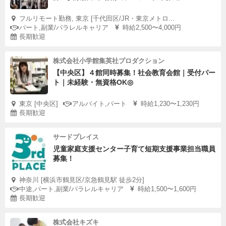
フルリモート勤務, 東京 [千代田区/JR・東京メトロ...
パート,副業/パラレルキャリア
時給2,500〜4,000円
長期歓迎
株式会社小学館集英社プロダクション
【中央区】４館同時募集！社会教育会館｜受付パー
ト｜未経験・無資格OK◎
東京 [中央区]
アルバイト,パート
時給1,230〜1,230円
長期歓迎
サードプレイス
児童家庭支援センター子育て短期支援事業担当職員
募集！
神奈川 [横浜市鶴見区/京急鶴見駅 徒歩2分]
中途,パート,副業/パラレルキャリア
時給1,500〜1,600円
長期歓迎
株式会社キズキ