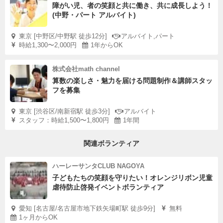
障がい児、者の笑顔と共に働き、共に成長しよう！
(中野・パート アルバイト)
東京 [中野区/中野駅 徒歩12分]
アルバイト,パート
時給1,300〜2,000円
1年からOK
株式会社math channel
算数の楽しさ・魅力を届ける問題制作＆講師スタッ
フを募集
東京 [渋谷区/南新宿駅 徒歩3分]
アルバイト
スタッフ：時給1,500〜1,800円
1年間
関連ボランティア
ハーレーサンタCLUB NAGOYA
子どもたちの笑顔を守りたい！オレンジリボン児童
虐待防止啓発イベントボランティア
愛知 [名古屋/名古屋市地下鉄矢場町駅 徒歩9分]
無料
1ヶ月からOK