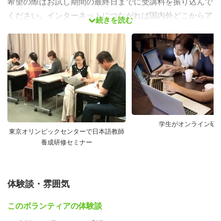
希望の際はお試し期間の最終日までに受講料を振り込んで
ください。インターネットにつながれば国内外どこからア
続きを読む
クセスできます。
誰のための研
修ですか？
•日本語を勉強したい外人の友人がいる。
•同僚、会社で日本語を教えるよう頼まれた。
学生がオンライン研
•収入を増やしたい。
東京オリンピックセンターで日本語教師
•関心がある。
養成研修セミナー
•家で手軽にコンピューター、携帯、タブレットなどで勉
強したい。
•短期間によく知っている日本語の教え方学んで活用した
体験談・雰囲気
い。
このボランティアの体験談