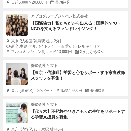
日給5,000〜20,000円
長期歓迎
アプコグループジャパン株式会社
【国際協力】私たちだから出来る！国際的NPO・
NGOを支えるファンドレイジング！
東京 [渋谷区/神泉駅 徒歩2分]
新卒,中途,アルバイト,パート,副業/パラレルキャリア
フルコミッション制：日給10,000円
3ヶ月からOK
株式会社キズキ
【東京・信濃町】学習と心をサポートする家庭教師
スタッフを募集！
東京 [新宿区]
パート
時給1,600円
長期歓迎
株式会社キズキ
【代々木】不登校やひきこもりの生徒をサポートす
る学習支援員を募集
東京 [渋谷区/代々木駅 徒歩6分]