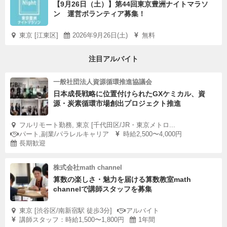
【9月26日（土）】第44回東京豊洲ナイトマラソ
ン 運営ボランティア募集！
東京 [江東区]
2026年9月26日(土)
無料
注目アルバイト
一般社団法人資源循環推進協議会
日本成長戦略に位置付けられたGXケミカル、資
源・炭素循環市場創出プロジェクト推進
フルリモート勤務, 東京 [千代田区/JR・東京メトロ...
パート,副業/パラレルキャリア
時給2,500〜4,000円
長期歓迎
株式会社math channel
算数の楽しさ・魅力を届ける算数教室math
channelで講師スタッフを募集
東京 [渋谷区/南新宿駅 徒歩3分]
アルバイト
講師スタッフ：時給1,500〜1,800円
1年間