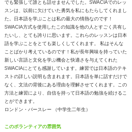
でも緊張して誰とも話せませんでした。SWACIAでのレッ
スンは、以前に欠けていた勇気を私にもたらしてくれまし
60時間
合
た。日本語を学ぶことは私の最大の情熱なのです！
(会話)✓
計
SWACIA方式を使用したこの知識を他の人とすごく共有し
60時間
420 時間
288 時間
時
たいし、とても誇りに思います。これらのレッスンは日本
(かな、
間
語を学ぶことをとても楽しくしてくれます。 私はそんな
漢字)✓
ことばかり考えているのです！私が長年興味を持っていた
新しい言語と文化を学ぶ機会と快適さを与えてくれた
¥
196,875
SWACIAにとても感謝しています。練習では日本語のテキ
(グルー
ストの詳しい説明も含まれます。日本語を単に話すだけで
プ60時
合
なく、文法の背後にある理由を理解させてくれます。この
間)✓
計
¥540,000
¥215,000~¥1,530,000
方法と練習により、自信を持って日本語の勉強を続けるこ
¥
393,750
額
とができます。
(プライ
ロンドン・バースレー （中学生二年生）
ベート60
時間) ✓
このボランティアの雰囲気