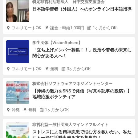
特定非営利活動法人 日中交流支援協会
日本語学習者（外国人）へのオンライン日本語指導
フルリモートOK
謝金：時給1,000円
1ヶ月からOK
学生団体【VisionSphere】
「立ち上げメンバー募集！！」政治や若者の未来に
関心がある人へ！
フルリモートOK
無料
3ヶ月からOK
株式会社ソフトウェアマネジメントセンター
【沖縄の魅力をSNSで発信（写真や記事の投稿）】
地域応援ボランティア
沖縄
無料
1ヶ月からOK
非営利型一般社団法人マインドフルメイト
ストレスによる精神疾患で悩む方を救いたい。私た
ちと一緒に活動出来る方を募集中！