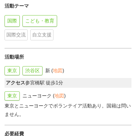
活動テーマ
国際
こども・教育
国際交流
自立支援
活動場所
東京
渋谷区
新 (
地図
)
アクセス
参宮橋駅 徒歩1分
東京
ニューヨーク (
地図
)
東京とニューヨークでボランテイア活動あり。国籍は問い
ません。
必要経費