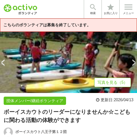


star
基本情報
募集詳細
体験談・雰囲気
団体情報
検索
お気に入り
メニュー
こちらのボランティアは募集を終了しています。
写真を見る（5）
更新日:
2026/04/13
団体メンバー/継続ボランティア
ボーイスカウトのリーダーになりませんか☆こども
に関わる活動の体験ができます
ボーイスカウト八王子第１２団