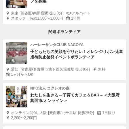
フを募集
東京 [渋谷区/南新宿駅 徒歩3分]
アルバイト
スタッフ：時給1,500〜1,800円
1年間
関連ボランティア
ハーレーサンタCLUB NAGOYA
子どもたちの笑顔を守りたい！オレンジリボン児童
虐待防止啓発イベントボランティア
愛知 [名古屋/名古屋市地下鉄矢場町駅 徒歩9分]
無料
1ヶ月からOK
NPO法人 コクレオの森
わたしを生きる～子育てカフェ＆BAR～＜大阪府
箕面市/オンライン＞
オンライン開催, 大阪 [箕面市/北千里駅 徒歩25分]
1日限り
2,200〜2,200円