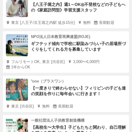
【八王子堀之内】週1～OK◎不登校などの子どもへ
の《家庭訪問型》学習支援スタッフ
東京 [八王子/京王堀之内駅 徒歩15分]
無料
長期歓迎
NPO法人日本教育再興連盟(ROJE)
ギフテッド傾向で学校に馴染みづらい子の居場所づ
くりをしてくれる方を募集しています
フルリモートOK, 東京 [渋谷区]
3,000〜6,000円
1年からOK
⁺one（プラスワン）
【一度きりで終わらせない】フィリピンの子ども達
の笑顔を作りに毎年会いに行きます！
東京 [渋谷区]
無料
長期歓迎
一般社団法人子供教育創造機構
【高校生〜大学生】子どもたちと関わり、自己理解