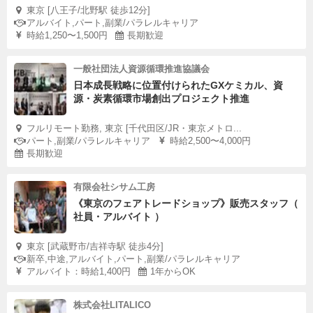
東京 [八王子/北野駅 徒歩12分]
アルバイト,パート,副業/パラレルキャリア
時給1,250〜1,500円
長期歓迎
一般社団法人資源循環推進協議会
日本成長戦略に位置付けられたGXケミカル、資
源・炭素循環市場創出プロジェクト推進
フルリモート勤務, 東京 [千代田区/JR・東京メトロ...
パート,副業/パラレルキャリア
時給2,500〜4,000円
長期歓迎
有限会社シサム工房
《東京のフェアトレードショップ》販売スタッフ（
社員・アルバイト ）
東京 [武蔵野市/吉祥寺駅 徒歩4分]
新卒,中途,アルバイト,パート,副業/パラレルキャリア
アルバイト：時給1,400円
1年からOK
株式会社LITALICO