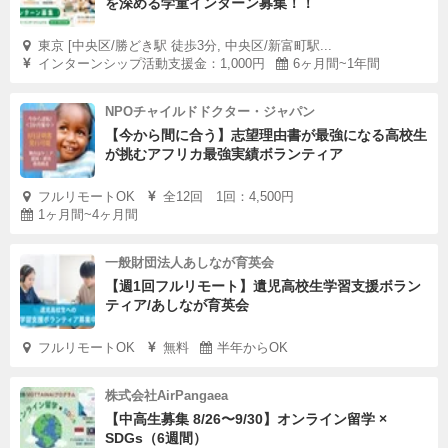
を深める学童インターン募集！！
東京 [中央区/勝どき駅 徒歩3分, 中央区/新富町駅...
インターンシップ活動支援金：1,000円
6ヶ月間~1年間
NPOチャイルドドクター・ジャパン
【今から間に合う】志望理由書が最強になる高校生
が挑むアフリカ最強実績ボランティア
フルリモートOK
全12回 1回：4,500円
1ヶ月間~4ヶ月間
一般財団法人あしなが育英会
【週1回フルリモート】遺児高校生学習支援ボラン
ティア/あしなが育英会
フルリモートOK
無料
半年からOK
株式会社AirPangaea
【中高生募集 8/26〜9/30】オンライン留学 ×
SDGs（6週間）