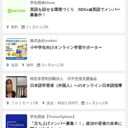
学生団体lilium
英語を話せる環境づくり SDGs✖️英語でメンバー
募集中！
無料
1ヶ月からOK
株式会社irodori
小中学生向けオンライン学習サポーター
滋賀
無料
3ヶ月からOK
特定非営利活動法人 日中交流支援協会
日本語学習者（外国人）へのオンライン日本語指導
フルリモートOK
謝金：時給1,000円
1ヶ月からOK
学生団体【VisionSphere】
「立ち上げメンバー募集！！」政治や若者の未来に