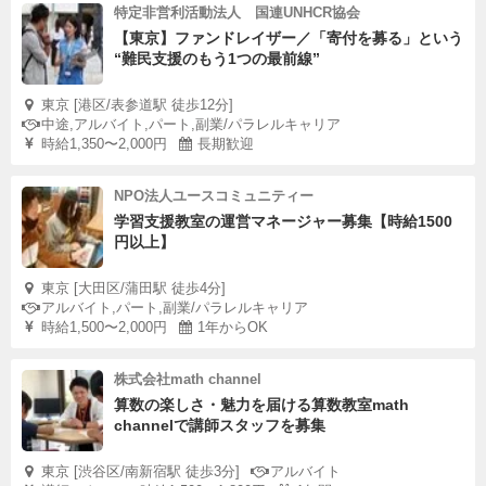
特定非営利活動法人 国連UNHCR協会
【東京】ファンドレイザー／「寄付を募る」という
“難民支援のもう1つの最前線”
東京 [港区/表参道駅 徒歩12分]
中途,アルバイト,パート,副業/パラレルキャリア
時給1,350〜2,000円
長期歓迎
NPO法人ユースコミュニティー
学習支援教室の運営マネージャー募集【時給1500
円以上】
東京 [大田区/蒲田駅 徒歩4分]
アルバイト,パート,副業/パラレルキャリア
時給1,500〜2,000円
1年からOK
株式会社math channel
算数の楽しさ・魅力を届ける算数教室math
channelで講師スタッフを募集
東京 [渋谷区/南新宿駅 徒歩3分]
アルバイト