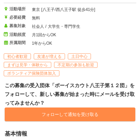
活動場所
東京 [八王子/西八王子駅 徒歩41分]
必要経費
無料
募集対象
社会人 / 大学生・専門学生
活動頻度
月1回からOK
所属期間
1年からOK
初心者歓迎
友達が増える
土日中心
まずは見学・体験から
不定期の参加も歓迎
ボランティア保険団体加入
この募集の受入団体「ボーイスカウト八王子第１２団」を
フォローして、新しい募集が始まった時にメールを受け取
ってみませんか？
フォローして通知を受け取る
基本情報