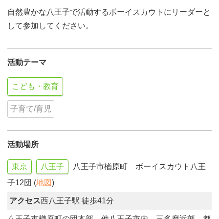
自然豊かな八王子で活動するボーイスカウトにリーダーと
して参加してください。
活動テーマ
こども・教育
子育て/育児
活動場所
東京
八王子
八王子市楢原町 ボーイスカウト八王
子12団 (
地図
)
アクセス
西八王子駅 徒歩41分
八王子市楢原町の団本部、他八王子市内、三多摩近郊、都