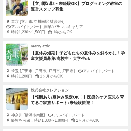
【立川駅/週2～未経験OK】プログラミング教室の
運営スタッフ募集
東京 [立川市/立川南駅 徒歩6分]
アルバイト,パート,副業/パラレルキャリア
時給1,230〜1,500円
1年からOK
merry attic
【夏休み短期】子どもたちの夏休みを鮮やかに！学
童支援員募集/高校生・大学生ok
埼玉 [戸田市, 戸田市, 戸田市, 戸田市]
アルバイト,パート
時給1,200円
1ヶ月からOK
株式会社クレアション
【報酬あり/夏休み限定OK！】医療的ケア医児を育
てるご家族サポート♪未経験歓迎！
神奈川 [横浜市南区]
アルバイト,パート
経験を考慮：時給1,300〜1,800円
1ヶ月からOK