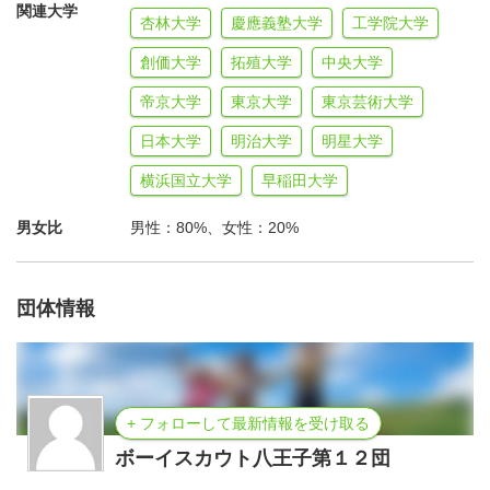
関連大学
杏林大学
慶應義塾大学
工学院大学
創価大学
拓殖大学
中央大学
帝京大学
東京大学
東京芸術大学
日本大学
明治大学
明星大学
横浜国立大学
早稲田大学
男女比
男性：80%、女性：20%
団体情報
+ フォローして最新情報を受け取る
ボーイスカウト八王子第１２団