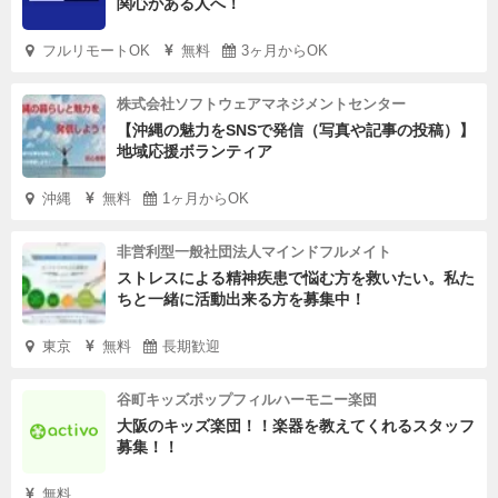
関心がある人へ！
フルリモートOK
無料
3ヶ月からOK
株式会社ソフトウェアマネジメントセンター
【沖縄の魅力をSNSで発信（写真や記事の投稿）】
地域応援ボランティア
沖縄
無料
1ヶ月からOK
非営利型一般社団法人マインドフルメイト
ストレスによる精神疾患で悩む方を救いたい。私た
ちと一緒に活動出来る方を募集中！
東京
無料
長期歓迎
谷町キッズポップフィルハーモニー楽団
大阪のキッズ楽団！！楽器を教えてくれるスタッフ
募集！！
無料