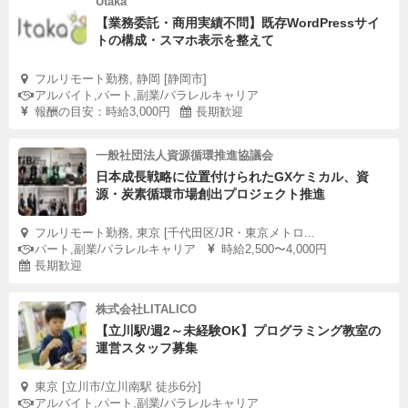
Utaka
【業務委託・商用実績不問】既存WordPressサイ
トの構成・スマホ表示を整えて
フルリモート勤務, 静岡 [静岡市]
アルバイト,パート,副業/パラレルキャリア
報酬の目安：時給3,000円
長期歓迎
一般社団法人資源循環推進協議会
日本成長戦略に位置付けられたGXケミカル、資
源・炭素循環市場創出プロジェクト推進
フルリモート勤務, 東京 [千代田区/JR・東京メトロ...
パート,副業/パラレルキャリア
時給2,500〜4,000円
長期歓迎
株式会社LITALICO
【立川駅/週2～未経験OK】プログラミング教室の
運営スタッフ募集
東京 [立川市/立川南駅 徒歩6分]
アルバイト,パート,副業/パラレルキャリア