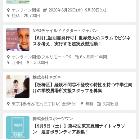
オンライン開催
2026年8月26日(水)~9月30日(水)
税込：29,700円
NPOチャイルドドクター・ジャパン
【8月に証明書発行可】世界最大のスラムでビジネ
スを考え、実行する超実践型活動！
オンライン開催/フルリモートOK
6ヶ月間~1年間
月4回 各：3,000円
株式会社キズキ
【板橋区】経験不問◎不登校や特性を持つ中学生向
けの学校居場所支援スタッフを募集
東京 [板橋区/志村三丁目駅 徒歩5分]
無料
長期歓迎
株式会社スポーツワン
【9月5日（土）】第42回東京豊洲ナイトマラソ
ン 運営ボランティア募集！