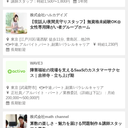
講師スタッフ：時給1,500〜1,800円
1年間
株式会社ハルカデイズ
【世話人/夜間見守りスタッフ】無資格未経験OK◎
女性専用障がい者グループホーム
東京 [江戸川区/葛西駅 徒歩11分, 豊島区...他2件
中途,アルバイト,パート,副業/パラレルキャリア
時給1,230円
長期歓迎
WAVE3
障害福祉の現場を支えるSaaSのカスタマーサクセ
ス｜吉祥寺・立ち上げ期
東京 [武蔵野市]
中途,パート,副業/パラレルキャリア
正社員／アルバイト・パート／業務委託（詳細は下記）：月給
200,000〜500,000円
長期歓迎
株式会社math channel
算数の楽しさ・魅力を届ける問題制作＆講師スタッ