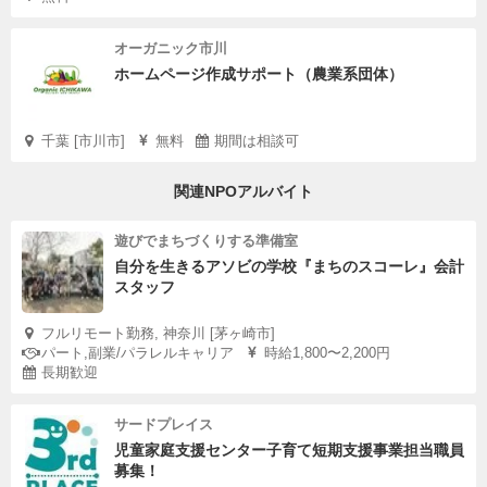
オーガニック市川
ホームページ作成サポート（農業系団体）
千葉 [市川市]
無料
期間は相談可
関連NPOアルバイト
遊びでまちづくりする準備室
自分を生きるアソビの学校『まちのスコーレ』会計
スタッフ
フルリモート勤務, 神奈川 [茅ヶ崎市]
パート,副業/パラレルキャリア
時給1,800〜2,200円
長期歓迎
サードプレイス
児童家庭支援センター子育て短期支援事業担当職員
募集！