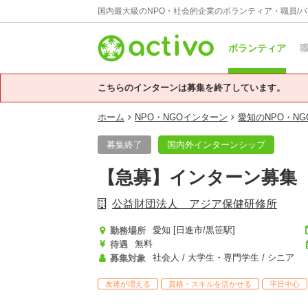
国内最大級のNPO・社会的企業のボランティア・職員/
ボランティア
職
こちらのインターンは募集を終了しています。
ホーム
NPO・NGOインターン
愛知のNPO・N
募集終了
国内外インターンシップ
【急募】インターン募集
公益財団法人 アジア保健研修所
愛知 [日進市/黒笹駅]
勤務場所
無料
待遇
社会人 / 大学生・専門学生 / シニア
募集対象
友達が増える
資格・スキルを活かせる
平日中心