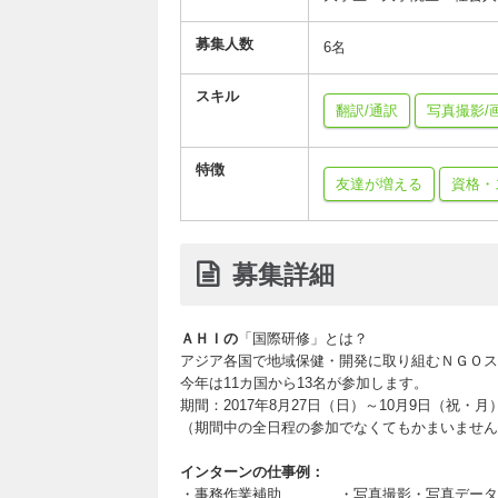
募集人数
6名
スキル
翻訳/通訳
写真撮影/
特徴
友達が増える
資格・
募集詳細
ＡＨＩの
「国際研修」とは？
アジア各国で地域保健・開発に取り組むＮＧＯス
今年は11カ国から13名が参加します。
期間：2017年8月27日（日）～10月9日（祝・月
（期間中の全日程の参加でなくてもかまいません
インターンの仕事例：
・事務作業補助 ・写真撮影・写真データ