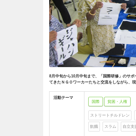
8月中旬から10月中旬まで、「国際研修」のサ
てきたＮＧＯワーカーたちと交流をしながら、現
活動テーマ
国際
貧困・人権
ストリートチルドレン
飢餓
スラム
自立支