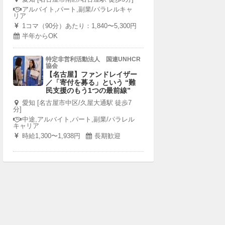
アルバイト,パート,副業/パラレルキャ
リア
1コマ（90分）あたり：1,840〜5,300円
半年からOK
特定非営利活動法人 国連UNHCR
協会
【名古屋】ファンドレイザー
／「寄付を募る」という “難
民支援のもう1つの最前線”
愛知 [名古屋市中区/久屋大通駅 徒歩7
分]
中途,アルバイト,パート,副業/パラレル
キャリア
時給1,300〜1,938円
長期歓迎