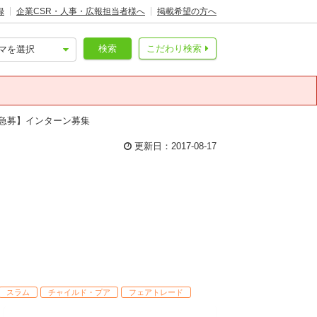
録
企業CSR・人事・広報担当者様へ
掲載希望の方へ
検索
こだわり検索
急募】インターン募集
更新日：2017-08-17
スラム
チャイルド・プア
フェアトレード