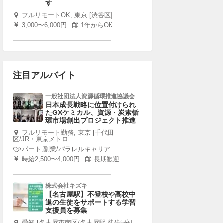
す
フルリモートOK, 東京 [渋谷区]
3,000〜6,000円
1年からOK
注目アルバイト
一般社団法人資源循環推進協議会
日本成長戦略に位置付けられ
たGXケミカル、資源・炭素循
環市場創出プロジェクト推進
フルリモート勤務, 東京 [千代田
区/JR・東京メトロ...
パート,副業/パラレルキャリア
時給2,500〜4,000円
長期歓迎
株式会社キズキ
【名古屋駅】不登校や高校中
退の生徒をサポートする学習
支援員を募集
愛知 [名古屋市南区/名古屋駅 徒歩5分]