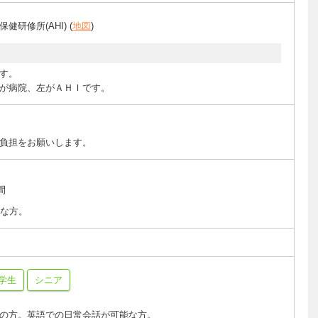
健研修所(AHI) (
地図
)
す。
が病院、左がＡＨＩです。
負担をお願いします。
間
能な方。
学生
シニア
の方。英語での日常会話が可能な方。