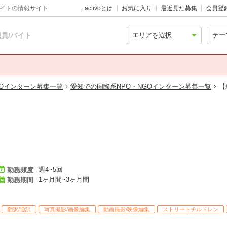
バイトの情報サイト
activoとは
お気に入り
最近見た募集
会員登
員/バイト
GOインターン募集一覧
愛知での国際系NPO・NGOインターン募集一覧
【
週4~5回
勤務頻度
1ヶ月間~3ヶ月間
勤務期間
翻訳/通訳
写真撮影/画像編集
動画撮影/映像編集
ストリートチルドレン