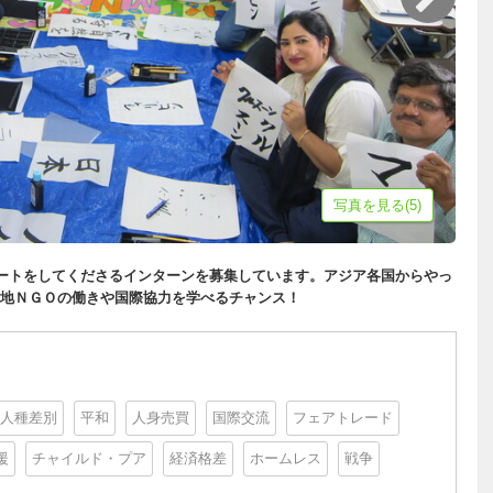
写真を見る(5)
ポートをしてくださるインターンを募集しています。アジア各国からやっ
地ＮＧＯの働きや国際協力を学べるチャンス！
人種差別
平和
人身売買
国際交流
フェアトレード
援
チャイルド・プア
経済格差
ホームレス
戦争