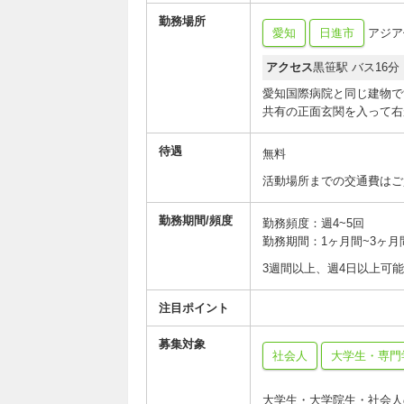
勤務場所
愛知
日進市
アジア保
アクセス
黒笹駅 バス16分
愛知国際病院と同じ建物で
共有の正面玄関を入って右
待遇
無料
活動場所までの交通費はご
勤務期間/頻度
勤務頻度：週4~5回
勤務期間：1ヶ月間~3ヶ月
3週間以上、週4日以上可
注目ポイント
募集対象
社会人
大学生・専門
大学生・大学院生・社会人