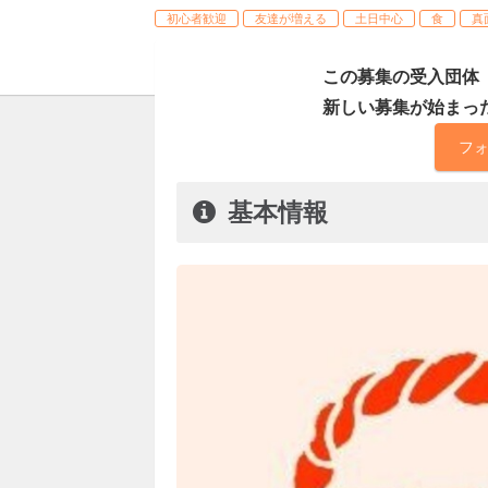
初心者歓迎
友達が増える
土日中心
食
真
この募集の受入団体
新しい募集が始まっ
フ
基本情報