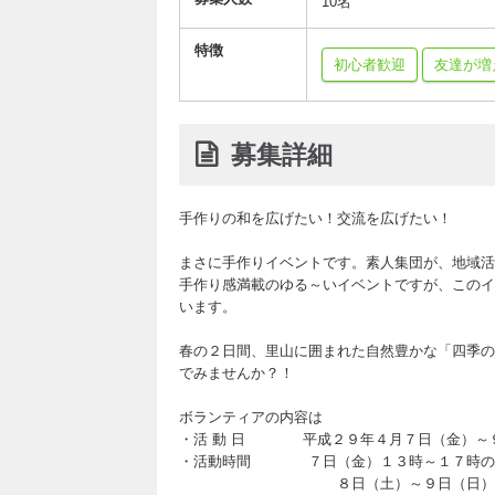
10名
特徴
初心者歓迎
友達が増
募集詳細
手作りの和を広げたい！交流を広げたい！
まさに手作りイベントです。素人集団が、地域活
手作り感満載のゆる～いイベントですが、このイ
います。
春の２日間、里山に囲まれた自然豊かな「四季の
でみませんか？！
ボランティアの内容は
・活 動 日 平成２９年４月７日（金）～
・活動時間 ７日（金）１３時～１７時の
８日（土）～９日（日） ６時～