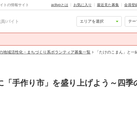
バイトの情報サイト
activoとは
お気に入り
最近見た募集
会員登
員/バイト
の地域活性化・まちづくり系ボランティア募集一覧
「たけのこまん」と一
に「手作り市」を盛り上げよう～四季