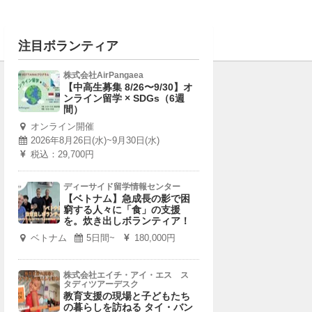
注目ボランティア
株式会社AirPangaea
【中高生募集 8/26〜9/30】オ
ンライン留学 × SDGs（6週
間）
オンライン開催
2026年8月26日(水)~9月30日(水)
税込：29,700円
ディーサイド留学情報センター
【ベトナム】急成長の影で困
窮する人々に「食」の支援
を。炊き出しボランティア！
ベトナム
5日間~
180,000円
株式会社エイチ・アイ・エス ス
タディツアーデスク
教育支援の現場と子どもたち
の暮らしを訪ねる タイ・バン