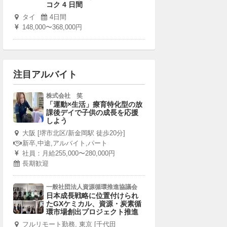
コク 4 日間
タイ
4日間
148,000〜368,000円
注目アルバイト
株式会社 笑
「運動×生活」療育特化型の放
課後デイで子供の成長を応援
しよう
大阪 [堺市北区/新金岡駅 徒歩20分]
新卒,中途,アルバイト,パート
社員：月給255,000〜280,000円
長期歓迎
一般社団法人資源循環推進協議会
日本成長戦略に位置付けられ
たGXケミカル、資源・炭素循
環市場創出プロジェクト推進
フルリモート勤務, 東京 [千代田