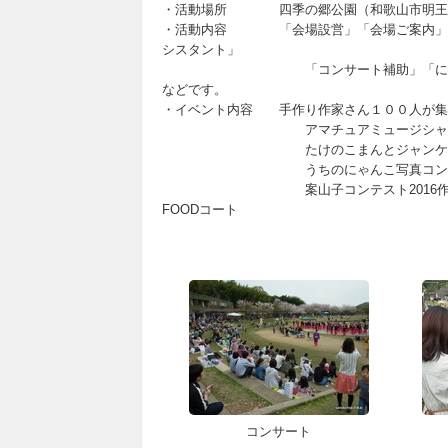
・活動場所 四季の郷公園（和歌山市明王
・活動内容 「会場設営」「会場ご案内」、
シスタント」
「コンサート補助」「にゃんこ写真コ
などです。
・イベント内容 手作り作家さん１００人が集
アマチュアミュージシャンのコンサ
たけのこまんとジャンケン
うちのにゃんこ写真コンテス
案山子コンテスト2016作
FOODコート
コンサート