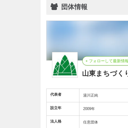
団体情報
+ フォローして最新情
山東まちづく
代表者
湯川正純
設立年
2009年
法人格
任意団体