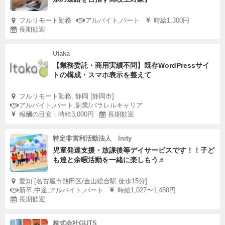
フルリモート勤務
アルバイト,パート
時給1,300円
長期歓迎
Utaka
【業務委託・商用実績不問】既存WordPressサイ
トの構成・スマホ表示を整えて
フルリモート勤務, 静岡 [静岡市]
アルバイト,パート,副業/パラレルキャリア
報酬の目安：時給3,000円
長期歓迎
特定非営利活動法人 Inity
児童発達支援・放課後等デイサービスです！！子ど
も達と余暇活動を一緒に楽しもう♬
愛知 [名古屋市熱田区/金山総合駅 徒歩15分]
新卒,中途,アルバイト,パート
時給1,027〜1,450円
長期歓迎
株式会社GUTS