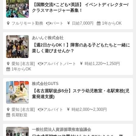
【国際交流×こども×英語】 イベントディレクター/
クラスマネージャー募集！
フルリモート勤務
パート
日給7,000円
1年からOK
あいんぐ株式会社
【週2日からOK！】障害のある子どもたちと一緒に
楽しく遊びませんか？
愛知 [名古屋]
アルバイト,パート
時給1,220〜1,250円
1年からOK
株式会社GUTS
【名古屋駅徒歩5分】ステラ幼児教室・名駅東校(児
童発達支援)
愛知 [名古屋]
アルバイト
時給2,000〜2,300円
長期歓迎
一般社団法人資源循環推進協議会