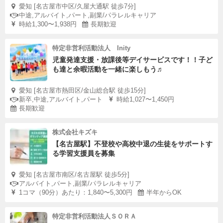
愛知 [名古屋市中区/久屋大通駅 徒歩7分]
中途,アルバイト,パート,副業/パラレルキャリア
時給1,300〜1,938円
長期歓迎
特定非営利活動法人 Inity
児童発達支援・放課後等デイサービスです！！子ど
も達と余暇活動を一緒に楽しもう♬
愛知 [名古屋市熱田区/金山総合駅 徒歩15分]
新卒,中途,アルバイト,パート
時給1,027〜1,450円
長期歓迎
株式会社キズキ
【名古屋駅】不登校や高校中退の生徒をサポートす
る学習支援員を募集
愛知 [名古屋市南区/名古屋駅 徒歩5分]
アルバイト,パート,副業/パラレルキャリア
1コマ（90分）あたり：1,840〜5,300円
半年からOK
特定非営利活動法人ＳＯＲＡ