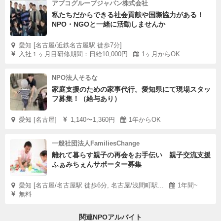
アプコグループジャパン株式会社
私たちだからできる社会貢献や国際協力がある！
NPO・NGOと一緒に活動しませんか
愛知 [名古屋/近鉄名古屋駅 徒歩7分]
入社１ヶ月目研修期間：日給10,000円
1ヶ月からOK
NPO法人そるな
家庭支援のための家事代行。愛知県にて現場スタッ
フ募集！（給与あり）
愛知 [名古屋]
1,140〜1,360円
1年からOK
一般社団法人FamiliesChange
離れて暮らす親子の再会をお手伝い 親子交流支援
ふぁみちぇんサポーター募集
愛知 [名古屋/名古屋駅 徒歩6分, 名古屋/浅間町駅...
1年間~
無料
関連NPOアルバイト