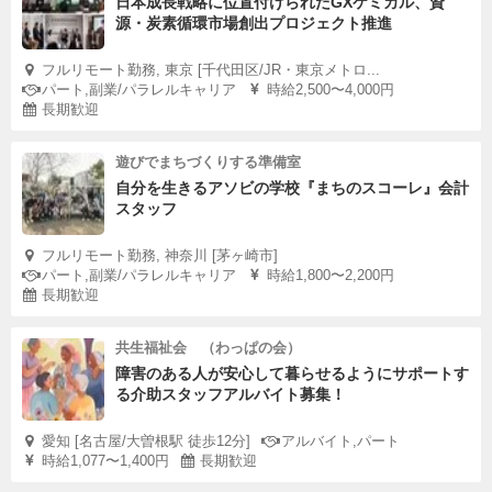
日本成長戦略に位置付けられたGXケミカル、資
源・炭素循環市場創出プロジェクト推進
フルリモート勤務, 東京 [千代田区/JR・東京メトロ...
パート,副業/パラレルキャリア
時給2,500〜4,000円
長期歓迎
遊びでまちづくりする準備室
自分を生きるアソビの学校『まちのスコーレ』会計
スタッフ
フルリモート勤務, 神奈川 [茅ヶ崎市]
パート,副業/パラレルキャリア
時給1,800〜2,200円
長期歓迎
共生福祉会 （わっぱの会）
障害のある人が安心して暮らせるようにサポートす
る介助スタッフアルバイト募集！
愛知 [名古屋/大曽根駅 徒歩12分]
アルバイト,パート
時給1,077〜1,400円
長期歓迎