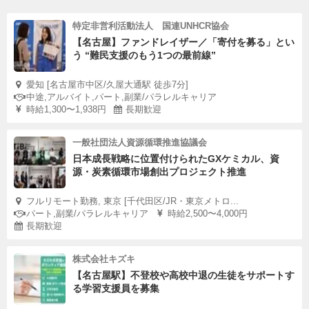
特定非営利活動法人 国連UNHCR協会
【名古屋】ファンドレイザー／「寄付を募る」とい
う “難民支援のもう1つの最前線”
愛知 [名古屋市中区/久屋大通駅 徒歩7分]
中途,アルバイト,パート,副業/パラレルキャリア
時給1,300〜1,938円
長期歓迎
一般社団法人資源循環推進協議会
日本成長戦略に位置付けられたGXケミカル、資
源・炭素循環市場創出プロジェクト推進
フルリモート勤務, 東京 [千代田区/JR・東京メトロ...
パート,副業/パラレルキャリア
時給2,500〜4,000円
長期歓迎
株式会社キズキ
【名古屋駅】不登校や高校中退の生徒をサポートす
る学習支援員を募集