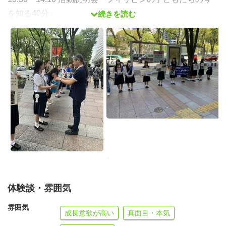
を知る40分」
続きを読む
14:10～14:20 休憩
14:20〜14:30 募金活動の準備及び役割分担
14:30〜14:40 実施場所へ移動
14:40〜16:40 募金活動実施
16:50〜17:00 休憩、シェアリング、解散
【街頭募金実施場所】 栄 松坂屋またはラシック周辺
【持ち物】飲み物、タオル等
※各自、必要に応じて暑さ対策をお願いいたします！
初めてご参加の方も大歓迎です！少しでも気になったらぜ
体験談・雰囲気
ひお気軽にお申し込みください！
雰囲気
成長意欲が高い
真面目・本気