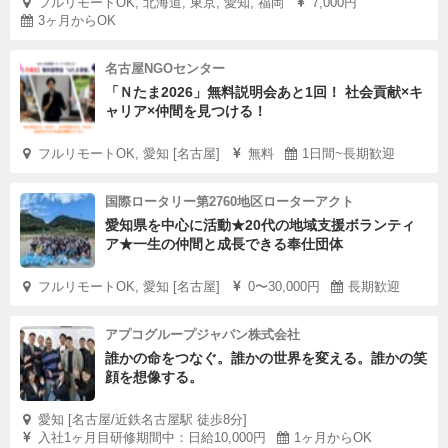
フルリモートOK, 北海道, 東京, 愛知, 福岡
7,000円
3ヶ月からOK
名古屋NGOセンター
「Ｎたま2026」無料説明会あと1回！ 社会貢献×キ
ャリア×仲間を見つける！
フルリモートOK, 愛知 [名古屋]
無料
1日間~長期歓迎
国際ロータリー第2760地区ローターアクト
愛知県を中心に活動★20代の地域支援ボランティ
ア★一生の仲間と成長できる奉仕団体
フルリモートOK, 愛知 [名古屋]
0〜30,000円
長期歓迎
アプコグループジャパン株式会社
誰かの命をつなぐ。誰かの世界を変える。誰かの笑
顔を想像する。
愛知 [名古屋/近鉄名古屋駅 徒歩8分]
入社1ヶ月目研修期間中：日給10,000円
1ヶ月からOK