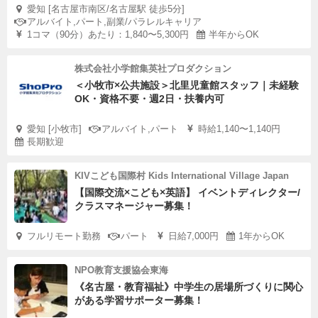
愛知 [名古屋市南区/名古屋駅 徒歩5分]
アルバイト,パート,副業/パラレルキャリア
1コマ（90分）あたり：1,840〜5,300円
半年からOK
株式会社小学館集英社プロダクション
＜小牧市×公共施設＞北里児童館スタッフ｜未経験
OK・資格不要・週2日・扶養内可
愛知 [小牧市]
アルバイト,パート
時給1,140〜1,140円
長期歓迎
KIVこども国際村 Kids International Village Japan
【国際交流×こども×英語】 イベントディレクター/
クラスマネージャー募集！
フルリモート勤務
パート
日給7,000円
1年からOK
NPO教育支援協会東海
《名古屋・教育福祉》中学生の居場所づくりに関心
がある学習サポーター募集！