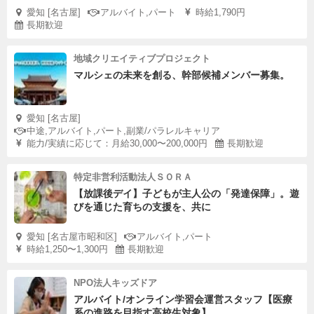
愛知 [名古屋]
アルバイト,パート
時給1,790円
長期歓迎
地域クリエイティブプロジェクト
マルシェの未来を創る、幹部候補メンバー募集。
愛知 [名古屋]
中途,アルバイト,パート,副業/パラレルキャリア
能力/実績に応じて：月給30,000〜200,000円
長期歓迎
特定非営利活動法人ＳＯＲＡ
【放課後デイ】子どもが主人公の「発達保障」。遊
びを通じた育ちの支援を、共に
愛知 [名古屋市昭和区]
アルバイト,パート
時給1,250〜1,300円
長期歓迎
NPO法人キッズドア
アルバイト/オンライン学習会運営スタッフ【医療
系の進路を目指す高校生対象】