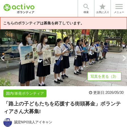


star
基本情報
募集詳細
体験談・雰囲気
法人情報
検索
お気に入り
メニュー
こちらのボランティアは募集を終了しています。
写真を見る（3）
更新日:
2026/05/30
国内/単発ボランティア
「路上の子どもたちを応援する街頭募金」ボランテ
ィアさん大募集!
認定NPO法人アイキャン