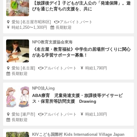
【放課後デイ】子どもが主人公の「発達保障」。遊
びを通じた育ちの支援を、共に
愛知 [名古屋市昭和区]
アルバイト,パート
時給1,250〜1,300円
長期歓迎
NPO教育支援協会東海
《名古屋・教育福祉》中学生の居場所づくりに関心
がある学習サポーター募集！
愛知 [名古屋]
アルバイト,パート
時給1,790円
長期歓迎
NPO法人ing
ABA療育 児童発達支援・放課後等デイサービ
ス・保育所等訪問支援 Drawing
愛知 [瀬戸市]
アルバイト,パート
時給1,100円
長期歓迎
KIVこども国際村 Kids International Village Japan