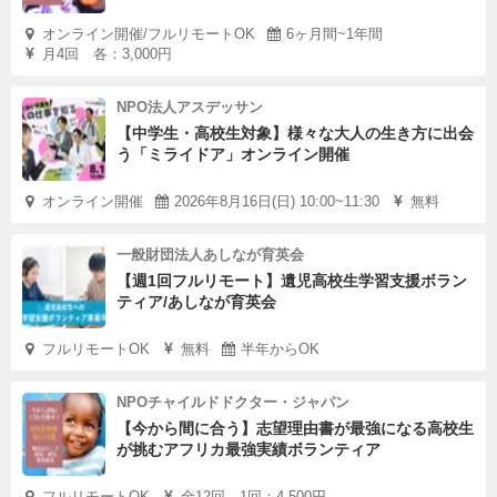
オンライン開催/フルリモートOK
6ヶ月間~1年間
月4回 各：3,000円
NPO法人アスデッサン
【中学生・高校生対象】様々な大人の生き方に出会
う「ミライドア」オンライン開催
オンライン開催
2026年8月16日(日) 10:00~11:30
無料
一般財団法人あしなが育英会
【週1回フルリモート】遺児高校生学習支援ボラン
ティア/あしなが育英会
フルリモートOK
無料
半年からOK
NPOチャイルドドクター・ジャパン
【今から間に合う】志望理由書が最強になる高校生
が挑むアフリカ最強実績ボランティア
フルリモートOK
全12回 1回：4,500円