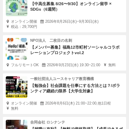
【中高生募集 8/26〜9/30】オンライン留学 ×
SDGs（6週間）
オンライン開催
2026年8月26日(水)~9月30日(水)
税込：29,700円
NPO法人 二枚目の名刺
【メンバー募集】福島12市町村ソーシャルコラボ
レーションプロジェクトvol.2
フルリモートOK
2026年9月23日(水) 19:30~21:00
無料
一般社団法人ユースキャリア教育機構
【勉強会】社会課題を仕事にする方法とは？/ボラ
ンティア継続の限界【大学生対象】
オンライン開催
2026年8月6日(木) 21:00~22:00,他1日程
無料
合同会社 ロシナンテ
【就職に有利】【無料で資格取得】【成長できるボ