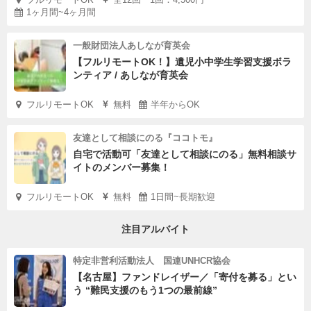
1ヶ月間~4ヶ月間
一般財団法人あしなが育英会
【フルリモートOK！】遺児小中学生学習支援ボラ
ンティア / あしなが育英会
フルリモートOK
無料
半年からOK
友達として相談にのる『ココトモ』
自宅で活動可「友達として相談にのる」無料相談サ
イトのメンバー募集！
フルリモートOK
無料
1日間~長期歓迎
注目アルバイト
特定非営利活動法人 国連UNHCR協会
【名古屋】ファンドレイザー／「寄付を募る」とい
う “難民支援のもう1つの最前線”