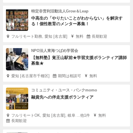
特定非営利活動法人Grow＆Leap
中高生の「やりたいことがわからない」を解決す
る！個性教育のメンター募集！
フルリモート勤務, 愛知 [名古屋]
無料
長期歓迎
NPO法人東海つばめ学習会
【無料塾】覚王山駅前★学習支援ボランティア講師
募集★
愛知 [名古屋市千種区]
期間は相談可
無料
コミュニティ・ユース・バンクmomo
融資先への伴走支援ボランティア
フルリモートOK, 愛知 [名古屋], 岐阜 ...他1件
無料
長期歓迎